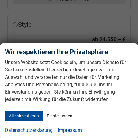
Style
ab
24.550,– €
Wir respektieren Ihre Privatsphäre
SERIENAUSSTATTUNG
Unsere Website setzt Cookies ein, um unsere Dienste für
Sie bereitzustellen. Hierbei berücksichtigen wir Ihre
Fahrzeugnr.
Auswahl und verarbeiten nur die Daten für Marketing,
Analytics und Personalisierung, für die Sie uns Ihr
Geparkte Fahrzeuge (
0
)
Einverständnis geben. Sie können Ihre Einwilligung
jederzeit mit Wirkung für die Zukunft widerrufen.
Audi
BMW
Alle akzeptieren
Einstellungen
Cupra
Datenschutzerklärung
Impressum