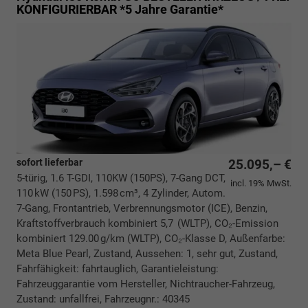
KONFIGURIERBAR *5 Jahre Garantie*
sofort lieferbar
25.095,– €
5-türig, 1.6 T-GDI, 110KW (150PS), 7-Gang DCT,
incl. 19% MwSt.
110 kW (150 PS), 1.598 cm³, 4 Zylinder, Autom.
7-Gang, Frontantrieb, Verbrennungsmotor (ICE), Benzin,
Kraftstoffverbrauch kombiniert 5,7 (WLTP), CO₂-Emission
kombiniert 129.00 g/km (WLTP), CO₂-Klasse D, Außenfarbe:
Meta Blue Pearl, Zustand, Aussehen: 1, sehr gut, Zustand,
Fahrfähigkeit: fahrtauglich, Garantieleistung:
Fahrzeuggarantie vom Hersteller, Nichtraucher-Fahrzeug,
Zustand: unfallfrei, Fahrzeugnr.: 40345