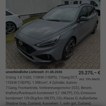
unverbindliche Lieferzeit:
31.08.2026
25.275,– €
5-türig, 1.6 T-GDI, 110KW (150PS), 7-Gang DCT,
incl. 19% MwSt.
110 kW (150 PS), 1.598 cm³, 4 Zylinder, Autom.
7-Gang, Frontantrieb, Verbrennungsmotor (ICE), Benzin,
Kraftstoffverbrauch kombiniert 5,7 (WLTP), CO₂-Emission
kombiniert 129.00 g/km (WLTP), CO₂-Klasse D, Außenfarbe:
Shadow Gray, Zustand, Aussehen: 1, sehr gut, Zustand,