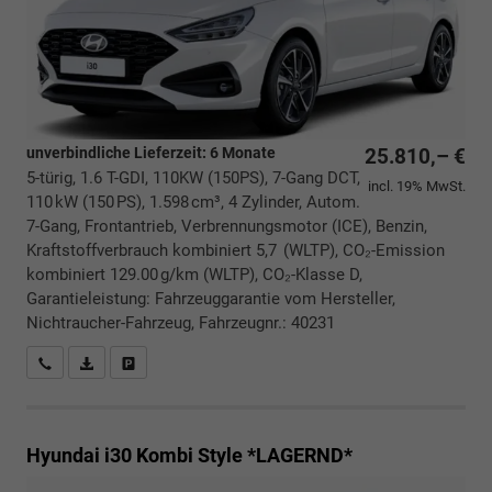
unverbindliche Lieferzeit:
6 Monate
25.810,– €
5-türig, 1.6 T-GDI, 110KW (150PS), 7-Gang DCT,
incl. 19% MwSt.
110 kW (150 PS), 1.598 cm³, 4 Zylinder, Autom.
7-Gang, Frontantrieb, Verbrennungsmotor (ICE), Benzin,
Kraftstoffverbrauch kombiniert 5,7 (WLTP), CO₂-Emission
kombiniert 129.00 g/km (WLTP), CO₂-Klasse D,
Garantieleistung: Fahrzeuggarantie vom Hersteller,
Nichtraucher-Fahrzeug, Fahrzeugnr.: 40231
Rückrufbitte absenden
PDF-Datei, Fahrzeugexposé drucken
Drucken, parken oder vergleichen
Hyundai i30 Kombi
Style *LAGERND*