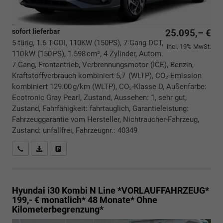
sofort lieferbar
25.095,– €
5-türig, 1.6 T-GDI, 110KW (150PS), 7-Gang DCT,
incl. 19% MwSt.
110 kW (150 PS), 1.598 cm³, 4 Zylinder, Autom.
7-Gang, Frontantrieb, Verbrennungsmotor (ICE), Benzin,
Kraftstoffverbrauch kombiniert 5,7 (WLTP), CO₂-Emission
kombiniert 129.00 g/km (WLTP), CO₂-Klasse D, Außenfarbe:
Ecotronic Gray Pearl, Zustand, Aussehen: 1, sehr gut,
Zustand, Fahrfähigkeit: fahrtauglich, Garantieleistung:
Fahrzeuggarantie vom Hersteller, Nichtraucher-Fahrzeug,
Zustand: unfallfrei, Fahrzeugnr.: 40349
Rückrufbitte absenden
PDF-Datei, Fahrzeugexposé drucken
Drucken, parken oder vergleichen
Hyundai i30 Kombi
N Line *VORLAUFFAHRZEUG*
199,- € monatlich* 48 Monate* Ohne
Kilometerbegrenzung*