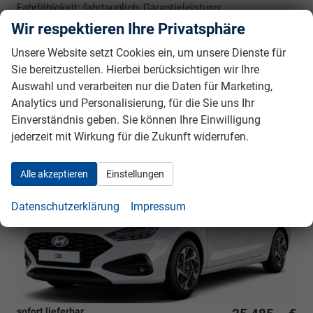
Fahrfähigkeit: fahrtauglich, Garantieleistung:
Fahrzeuggarantie vom Hersteller, Nichtraucher-Fahrzeug,
Wir respektieren Ihre Privatsphäre
Zustand: unfallfrei, Fahrzeugnr.: 40591
Unsere Website setzt Cookies ein, um unsere Dienste für
Rückrufbitte absenden
PDF-Datei, Fahrzeugexposé drucken
Drucken, parken oder vergleichen
Sie bereitzustellen. Hierbei berücksichtigen wir Ihre
Auswahl und verarbeiten nur die Daten für Marketing,
Analytics und Personalisierung, für die Sie uns Ihr
Einverständnis geben. Sie können Ihre Einwilligung
Hyundai i30 Kombi
Style LAGERND KURZFRISTIG
LIEFERBAR ca. 3-4 WOCHEN
jederzeit mit Wirkung für die Zukunft widerrufen.
Alle akzeptieren
Einstellungen
Datenschutzerklärung
Impressum
sofort lieferbar