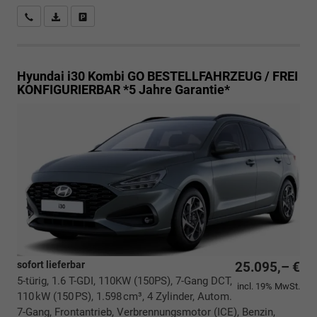
Rückrufbitte absenden
PDF-Datei, Fahrzeugexposé drucken
Drucken, parken oder vergleichen
Hyundai i30 Kombi
GO BESTELLFAHRZEUG / FREI
KONFIGURIERBAR *5 Jahre Garantie*
sofort lieferbar
25.095,– €
5-türig, 1.6 T-GDI, 110KW (150PS), 7-Gang DCT,
incl. 19% MwSt.
110 kW (150 PS), 1.598 cm³, 4 Zylinder, Autom.
7-Gang, Frontantrieb, Verbrennungsmotor (ICE), Benzin,