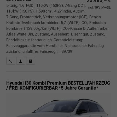
25.485,– €
5-türig, 1.6 T-GDI, 110KW (150PS), 7-Gang DCT,
incl. 19% MwSt.
110 kW (150 PS), 1.598 cm³, 4 Zylinder, Autom.
7-Gang, Frontantrieb, Verbrennungsmotor (ICE), Benzin,
Kraftstoffverbrauch kombiniert 5,7 (WLTP), CO₂-Emission
kombiniert 129.00 g/km (WLTP), CO₂-Klasse D, Außenfarbe:
Atlas White Uni, Zustand, Aussehen: 1, sehr gut, Zustand,
Fahrfähigkeit: fahrtauglich, Garantieleistung:
Fahrzeuggarantie vom Hersteller, Nichtraucher-Fahrzeug,
Zustand: unfallfrei, Fahrzeugnr.: 39739
Rückrufbitte absenden
PDF-Datei, Fahrzeugexposé drucken
Drucken, parken oder vergleichen
Hyundai i30 Kombi
Premium BESTELLFAHRZEUG
/ FREI KONFIGURIERBAR *5 Jahre Garantie*