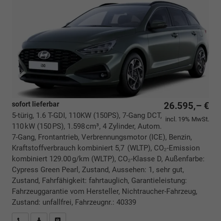
sofort lieferbar
26.595,– €
5-türig, 1.6 T-GDI, 110KW (150PS), 7-Gang DCT,
incl. 19% MwSt.
110 kW (150 PS), 1.598 cm³, 4 Zylinder, Autom.
7-Gang, Frontantrieb, Verbrennungsmotor (ICE), Benzin,
Kraftstoffverbrauch kombiniert 5,7 (WLTP), CO₂-Emission
kombiniert 129.00 g/km (WLTP), CO₂-Klasse D, Außenfarbe:
Cypress Green Pearl, Zustand, Aussehen: 1, sehr gut,
Zustand, Fahrfähigkeit: fahrtauglich, Garantieleistung:
Fahrzeuggarantie vom Hersteller, Nichtraucher-Fahrzeug,
Zustand: unfallfrei, Fahrzeugnr.: 40339
Rückrufbitte absenden
PDF-Datei, Fahrzeugexposé drucken
Drucken, parken oder vergleichen