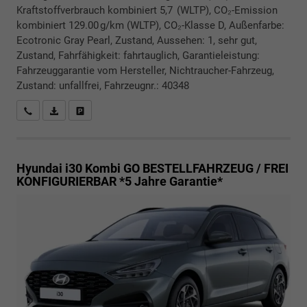
Kraftstoffverbrauch kombiniert 5,7 (WLTP), CO₂-Emission
kombiniert 129.00 g/km (WLTP), CO₂-Klasse D, Außenfarbe:
Ecotronic Gray Pearl, Zustand, Aussehen: 1, sehr gut,
Zustand, Fahrfähigkeit: fahrtauglich, Garantieleistung:
Fahrzeuggarantie vom Hersteller, Nichtraucher-Fahrzeug,
Zustand: unfallfrei, Fahrzeugnr.: 40348
Rückrufbitte absenden
PDF-Datei, Fahrzeugexposé drucken
Drucken, parken oder vergleichen
Hyundai i30 Kombi
GO BESTELLFAHRZEUG / FREI
KONFIGURIERBAR *5 Jahre Garantie*