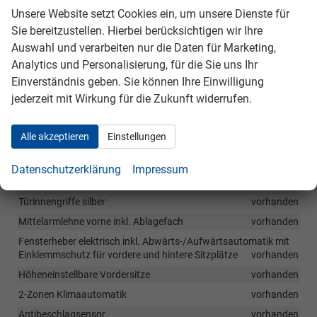
Unsere Website setzt Cookies ein, um unsere Dienste für
LED-Gepäckraumbeleuchtung
vorhanden
Sie bereitzustellen. Hierbei berücksichtigen wir Ihre
Befestigungsösen für Gepäcknetz
vorhanden
Auswahl und verarbeiten nur die Daten für Marketing,
Lederschaltknauf
vorhanden
Analytics und Personalisierung, für die Sie uns Ihr
Sonnenblenden mit beleuchtetem Make-up Spiegel für Fahrer
Einverständnis geben. Sie können Ihre Einwilligung
und Beifahrer
vorhanden
jederzeit mit Wirkung für die Zukunft widerrufen.
Getränkehalter vorne
vorhanden
Servolenkung
vorhanden
Alle akzeptieren
Einstellungen
Lüftungsdüsen für 2. Sitzreihe unter Fahrer- und Beifahrersitz
vorhanden
Datenschutzerklärung
Impressum
Innenspiegel manuell abblendbar
vorhanden
Türinnengriffe silber
vorhanden
Mittelarmlehne vorne inkl. Ablagefach
vorhanden
Fensterheber elektrisch inkl. Abwärts-/Aufwärtsautomatik mit
Einklemmschutz für vordere und hintere Sitzplätze
vorhanden
Höheneinstellbare Vordersitze
vorhanden
2-Zonen Klimaautomatik
vorhanden
Antibeschlagsensor
vorhanden