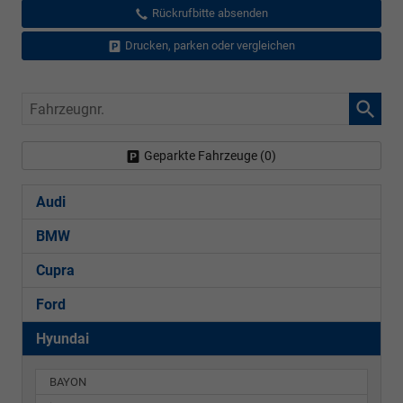
Rückrufbitte absenden
Drucken, parken oder vergleichen
Fahrzeugnr.
Geparkte Fahrzeuge (
0
)
Audi
BMW
Cupra
Ford
Hyundai
BAYON