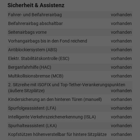
Sicherheit & Assistenz
Fahrer- und Beifahrerairbag
vorhanden
Beifahrerairbag abschaltbar
vorhanden
Seitenairbags vorne
vorhanden
Vorhangairbags bis in den Fond reichend
vorhanden
Antiblockiersystem (ABS)
vorhanden
Elektr. Stabilitätskontrolle (ESC)
vorhanden
Berganfahrhilfe (HAC)
vorhanden
Multikollisionsbremse (MCB)
vorhanden
2. Sitzreihe mit ISOFIX und Top-Tether-Verankerungspunkten
(äußere Sitzplätze)
vorhanden
Kindersicherung an den hinteren Türen (manuell)
vorhanden
Spurfolgeassistent (LFA)
vorhanden
Intelligente Verkehrszeichenerkennung (ISLA)
vorhanden
Spurhalteassistent (LKA)
vorhanden
Kopfstützen höhenverstellbar für hintere Sitzplätze
vorhanden