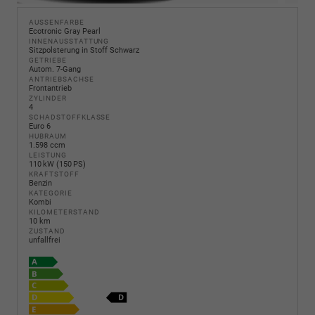
AUSSENFARBE
Ecotronic Gray Pearl
INNENAUSSTATTUNG
Sitzpolsterung in Stoff Schwarz
GETRIEBE
Autom. 7-Gang
ANTRIEBSACHSE
Frontantrieb
ZYLINDER
4
SCHADSTOFFKLASSE
Euro 6
HUBRAUM
1.598 ccm
LEISTUNG
110 kW (150 PS)
KRAFTSTOFF
Benzin
KATEGORIE
Kombi
KILOMETERSTAND
10 km
ZUSTAND
unfallfrei