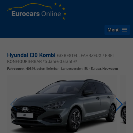
Menü
Hyundai i30 Kombi
GO BESTELLFAHRZEUG / FREI
KONFIGURIERBAR *5 Jahre Garantie*
Fahrzeugnr.
:
40349
,
sofort lieferbar
, Landesversion: EU - Europa,
Neuwagen