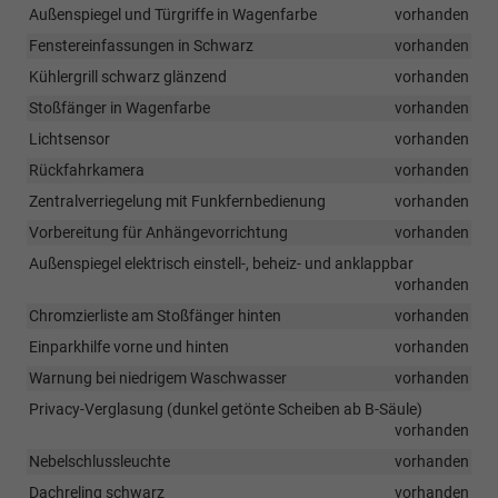
Außenspiegel und Türgriffe in Wagenfarbe
vorhanden
Fenstereinfassungen in Schwarz
vorhanden
Kühlergrill schwarz glänzend
vorhanden
Stoßfänger in Wagenfarbe
vorhanden
Lichtsensor
vorhanden
Rückfahrkamera
vorhanden
Zentralverriegelung mit Funkfernbedienung
vorhanden
Vorbereitung für Anhängevorrichtung
vorhanden
Außenspiegel elektrisch einstell-, beheiz- und anklappbar
vorhanden
Chromzierliste am Stoßfänger hinten
vorhanden
Einparkhilfe vorne und hinten
vorhanden
Warnung bei niedrigem Waschwasser
vorhanden
Privacy-Verglasung (dunkel getönte Scheiben ab B-Säule)
vorhanden
Nebelschlussleuchte
vorhanden
Dachreling schwarz
vorhanden