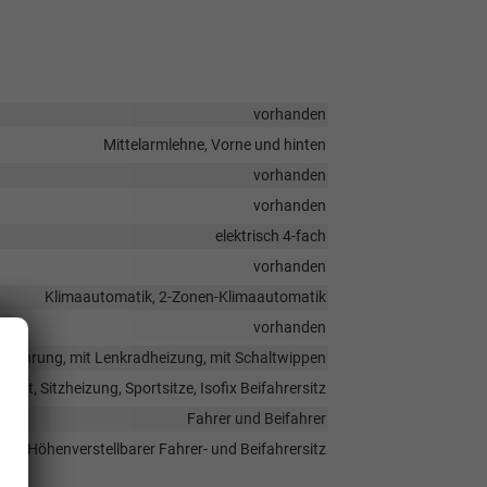
vorhanden
Mittelarmlehne, Vorne und hinten
vorhanden
vorhanden
elektrisch 4-fach
vorhanden
Klimaautomatik, 2-Zonen-Klimaautomatik
vorhanden
tausführung, mit Lenkradheizung, mit Schaltwippen
eilt, Sitzheizung, Sportsitze, Isofix Beifahrersitz
Fahrer und Beifahrer
Höhenverstellbarer Fahrer- und Beifahrersitz