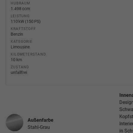
HUBRAUM
1.498 ccm
LEISTUNG
110 kW (150 PS)
KRAFTSTOFF
Benzin
KATEGORIE
Limousine
KILOMETERSTAND
10 km
ZUSTAND
unfallfrei
Innen
Desig
Schwar
Kopfst
Außenfarbe
Interi
Stahl-Grau
in Sch