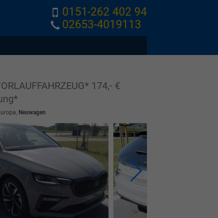
0151-262 402 94
02653-4019113
VORLAUFFAHRZEUG* 174,- €
ung*
Europa,
Neuwagen