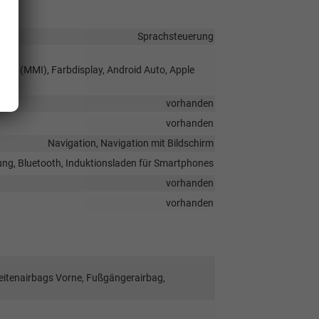
Sprachsteuerung
face (MMI), Farbdisplay, Android Auto, Apple
vorhanden
vorhanden
Navigation, Navigation mit Bildschirm
ung, Bluetooth, Induktionsladen für Smartphones
vorhanden
vorhanden
Seitenairbags Vorne, Fußgängerairbag,