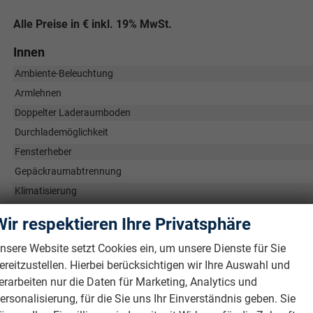
Alle Preise in € inkl. 19% MwSt.
Innen
Ambiente-Beleuchtung
Armlehnen
Doppelter Laderaumboden
Durchlademöglichkeit
Fensterheber
Gepäckraumabtrennung
Klimatisierung
Laderaumabdeckung
Wir respektieren Ihre Privatsphäre
Lenkrad
in Leder, höhenverstellbar, mit Multifunktionen, in Spor
nsere Website setzt Cookies ein, um unsere Dienste für Sie
Sitze
Isofix (Kindersitzbefestigung), Rücksitzbank hinten get
ereitzustellen. Hierbei berücksichtigen wir Ihre Auswahl und
Sitze: Lordosenstütze
erarbeiten nur die Daten für Marketing, Analytics und
Sitze: Verstellbarkeit
ersonalisierung, für die Sie uns Ihr Einverständnis geben. Sie