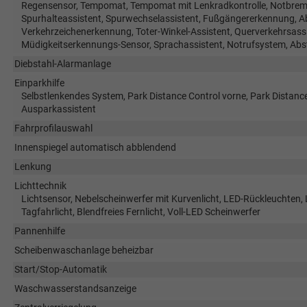
Regensensor, Tempomat, Tempomat mit Lenkradkontrolle, Notbremsa
Spurhalteassistent, Spurwechselassistent, Fußgängererkennung, 
Verkehrzeichenerkennung, Toter-Winkel-Assistent, Querverkehrsassi
Müdigkeitserkennungs-Sensor, Sprachassistent, Notrufsystem, Ab
Diebstahl-Alarmanlage
Einparkhilfe
Selbstlenkendes System, Park Distance Control vorne, Park Distanc
Ausparkassistent
Fahrprofilauswahl
Innenspiegel automatisch abblendend
Lenkung
Lichttechnik
Lichtsensor, Nebelscheinwerfer mit Kurvenlicht, LED-Rückleuchten, 
Tagfahrlicht, Blendfreies Fernlicht, Voll-LED Scheinwerfer
Pannenhilfe
Scheibenwaschanlage beheizbar
Start/Stop-Automatik
Waschwasserstandsanzeige