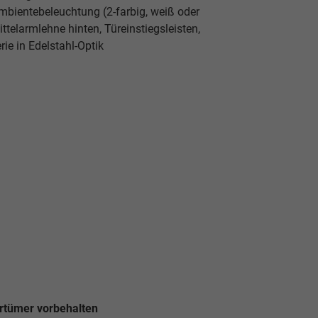
bientebeleuchtung (2-farbig, weiß oder
Mittelarmlehne hinten, Türeinstiegsleisten,
rie in Edelstahl-Optik
rrtümer vorbehalten