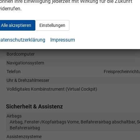
önnen Ihre Einwilligung jederzeit mit Wirkung für die Zukunft
Infotainment & Kommunikation
iderrufen.
Assistenzsysteme
Audioanlage
Alle akzeptieren
Einstellungen
Soundsystem, Schnittstelle USB, Digitalradio DAB, Multi-Media-Inter
CarPlay, Touchscreen, TFT Display
atenschutzerklärung
Impressum
Außentemperaturanzeige
Bordcomputer
Navigationssystem
Telefon
Freisprecheinricht
Uhr & Drehzahlmesser
Volldigitales Kombiinstrument (Virtual Cockpit)
Sicherheit & Assistenz
Airbags
Airbag, Fenster-/Kopfairbags Vorne, Beifahrerairbag abschaltbar, 
Beifahrerairbag
Assistenzsysteme