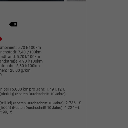
mbiniert:
5,70 l/100km
nnenstadt:
7,40 l/100km
tadtrand:
5,70 l/100km
andstraße:
4,90 l/100km
utobahn:
5,80 l/100km
nen:
128,00 g/km
D
n bei 15.000 km pro Jahr:
1.491,12 €
(niedrig)
:
(Kosten Durchschnitt 10 Jahre)
(mittel)
:
2.736,- €
(Kosten Durchschnitt 10 Jahre)
(hoch)
:
4.224,- €
(Kosten Durchschnitt 10 Jahre)
:
99,- €