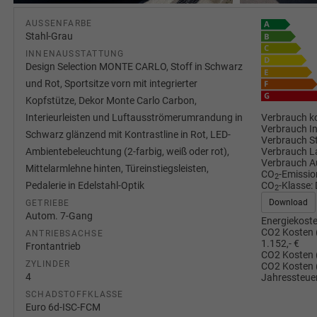
AUSSENFARBE
Stahl-Grau
INNENAUSSTATTUNG
Design Selection MONTE CARLO, Stoff in Schwarz
und Rot, Sportsitze vorn mit integrierter
Kopfstütze, Dekor Monte Carlo Carbon,
Verbrauch ko
Interieurleisten und Luftausströmerumrandung in
Verbrauch I
Schwarz glänzend mit Kontrastline in Rot, LED-
Verbrauch S
Verbrauch L
Ambientebeleuchtung (2-farbig, weiß oder rot),
Verbrauch A
Mittelarmlehne hinten, Türeinstiegsleisten,
CO
-Emissio
2
CO
-Klasse:
Pedalerie in Edelstahl-Optik
2
Download
GETRIEBE
Autom. 7-Gang
Energiekoste
CO2 Kosten 
ANTRIEBSACHSE
1.152,- €
Frontantrieb
CO2 Kosten 
ZYLINDER
CO2 Kosten 
4
Jahressteuer
SCHADSTOFFKLASSE
Euro 6d-ISC-FCM