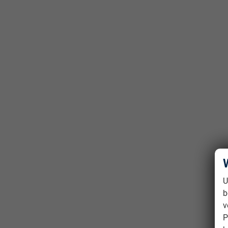
U
b
v
P