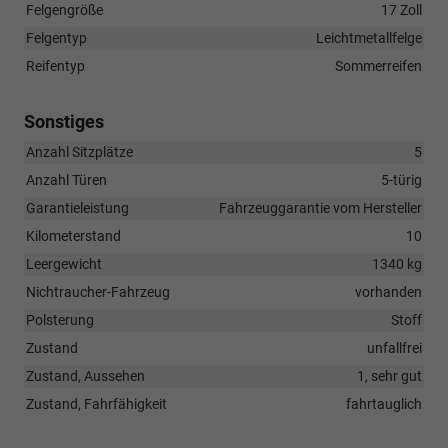
Felgengröße
17 Zoll
Felgentyp
Leichtmetallfelge
Reifentyp
Sommerreifen
Sonstiges
Anzahl Sitzplätze
5
Anzahl Türen
5-türig
Garantieleistung
Fahrzeuggarantie vom Hersteller
Kilometerstand
10
Leergewicht
1340 kg
Nichtraucher-Fahrzeug
vorhanden
Polsterung
Stoff
Zustand
unfallfrei
Zustand, Aussehen
1, sehr gut
Zustand, Fahrfähigkeit
fahrtauglich