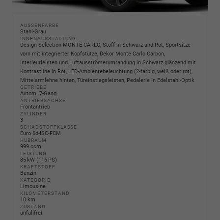
AUSSENFARBE
Stahl-Grau
INNENAUSSTATTUNG
Design Selection MONTE CARLO, Stoff in Schwarz und Rot, Sportsitze
vorn mit integrierter Kopfstütze, Dekor Monte Carlo Carbon,
Interieurleisten und Luftausströmerumrandung in Schwarz glänzend mit
Kontrastline in Rot, LED-Ambientebeleuchtung (2-farbig, weiß oder rot),
Mittelarmlehne hinten, Türeinstiegsleisten, Pedalerie in Edelstahl-Optik
GETRIEBE
Autom. 7-Gang
ANTRIEBSACHSE
Frontantrieb
ZYLINDER
3
SCHADSTOFFKLASSE
Euro 6d-ISC-FCM
HUBRAUM
999 ccm
LEISTUNG
85 kW (116 PS)
KRAFTSTOFF
Benzin
KATEGORIE
Limousine
KILOMETERSTAND
10 km
ZUSTAND
unfallfrei