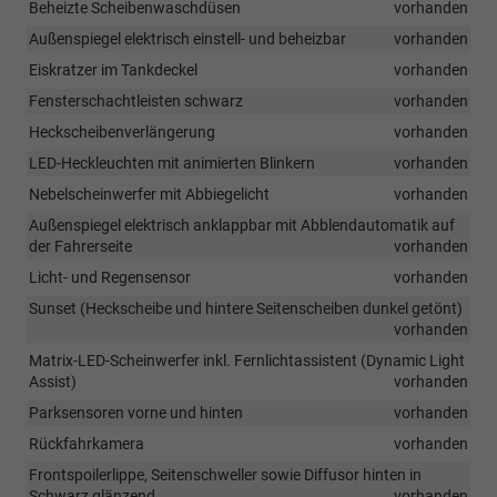
Beheizte Scheibenwaschdüsen
vorhanden
Außenspiegel elektrisch einstell- und beheizbar
vorhanden
Eiskratzer im Tankdeckel
vorhanden
Fensterschachtleisten schwarz
vorhanden
Heckscheibenverlängerung
vorhanden
LED-Heckleuchten mit animierten Blinkern
vorhanden
Nebelscheinwerfer mit Abbiegelicht
vorhanden
Außenspiegel elektrisch anklappbar mit Abblendautomatik auf
der Fahrerseite
vorhanden
Licht- und Regensensor
vorhanden
Sunset (Heckscheibe und hintere Seitenscheiben dunkel getönt)
vorhanden
Matrix-LED-Scheinwerfer inkl. Fernlichtassistent (Dynamic Light
Assist)
vorhanden
Parksensoren vorne und hinten
vorhanden
Rückfahrkamera
vorhanden
Frontspoilerlippe, Seitenschweller sowie Diffusor hinten in
Schwarz glänzend
vorhanden