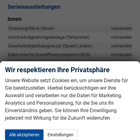
Serienausstattungen
Innen
Türinnengriffe in Chrom
vorhanden
Geschwindigkeitsregelanlage (Tempomat)
vorhanden
Geschwindigkeitsbegrenzer (Speed-Limiter)
vorhanden
Elektronische Querdifferenzialsperre (XDS)
vorhanden
Waschwasserfüllstandsanzeige
vorhanden
Wir respektieren Ihre Privatsphäre
Regenschirm in der Fahrertür
vorhanden
Unsere Website setzt Cookies ein, um unsere Dienste für
Höhen- und längeneinstellbares Lenkrad
vorhanden
Sie bereitzustellen. Hierbei berücksichtigen wir Ihre
Sitzheizung vorne
vorhanden
Auswahl und verarbeiten nur die Daten für Marketing,
Höheneinstellbare Vordersitze
vorhanden
Analytics und Personalisierung, für die Sie uns Ihr
Lendenwirbelstütze für die Vordersitze
vorhanden
Einverständnis geben. Sie können Ihre Einwilligung
Handschuhfach beleuchtet
vorhanden
jederzeit mit Wirkung für die Zukunft widerrufen.
Mittelarmlehne vorn mit Ablagefach
vorhanden
Getränkehalter vorne
vorhanden
Alle akzeptieren
Einstellungen