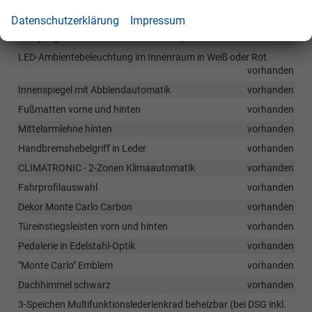
Rücksitzbank ungeteilt, Rückenlehnen geteilt umklappbar
vorhanden
Datenschutzerklärung
Impressum
Netzprogramm und Verzurösen im Gepäckraum
vorhanden
LED-Ambientebeleuchtung im Innenraum in Weiß oder Rot
vorhanden
Innenspiegel mit Abblendautomatik
vorhanden
Fußmatten vorne und hinten
vorhanden
Mittelarmlehne hinten
vorhanden
Handbremshebelgriff in Leder
vorhanden
CLIMATRONIC - 2-Zonen Klimaautomatik
vorhanden
Fahrprofilauswahl
vorhanden
Dekor Monte Carlo Carbon
vorhanden
Türeinstiegsleisten vorn und hinten
vorhanden
Pedalerie in Edelstahl-Optik
vorhanden
"Monte Carlo" Emblem
vorhanden
Dachhimmel schwarz
vorhanden
3-Speichen Multifunktionslederlenkrad beheizbar (bei DSG inkl.