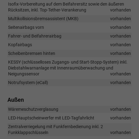
Isofix-Vorbereitung auf dem Beifahrersitz sowie den äußeren
Rücksitzen, inkl. Top-Tether-Verankerung
vorhanden
Multikollisionsbremsassistent (MKB)
vorhanden
Seitenairbags vorn
vorhanden
Fahrer- und Beifahrerairbag
vorhanden
Kopfairbags
vorhanden
Scheibenbremsen hinten
vorhanden
KESSY (schlüsselloses Zugangs- und Start-Stopp-System) inkl.
Diebstahlwarnanlage mit Innenraumüberwachung und
Neigungssensor
vorhanden
Notrufsystem (eCall)
vorhanden
Außen
Wäremeschutzverglasung
vorhanden
LED-Hauptscheinwerfer mit LED-Tagfahrlicht
vorhanden
Zentralverriegelung mit Funkfernbedienung inkl. 2
Funkklappschlüsseln
vorhanden