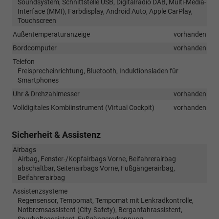
Soundsystem, Schnittstelle USB, Digitalradio DAB, Multi-Media-
Interface (MMI), Farbdisplay, Android Auto, Apple CarPlay,
Touchscreen
Außentemperaturanzeige
vorhanden
Bordcomputer
vorhanden
Telefon
Freisprecheinrichtung, Bluetooth, Induktionsladen für
Smartphones
Uhr & Drehzahlmesser
vorhanden
Volldigitales Kombiinstrument (Virtual Cockpit)
vorhanden
Sicherheit & Assistenz
Airbags
Airbag, Fenster-/Kopfairbags Vorne, Beifahrerairbag
abschaltbar, Seitenairbags Vorne, Fußgängerairbag,
Beifahrerairbag
Assistenzsysteme
Regensensor, Tempomat, Tempomat mit Lenkradkontrolle,
Notbremsassistent (City-Safety), Berganfahrassistent,
Spurhalteassistent, Fußgängererkennung,