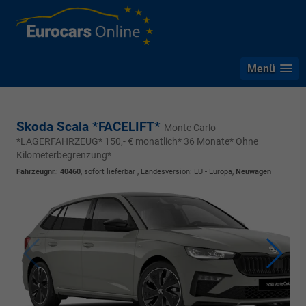
Menü
Skoda Scala *FACELIFT*
Monte Carlo
*LAGERFAHRZEUG* 150,- € monatlich* 36 Monate* Ohne
Kilometerbegrenzung*
Fahrzeugnr.
:
40460
,
sofort lieferbar
, Landesversion: EU - Europa,
Neuwagen