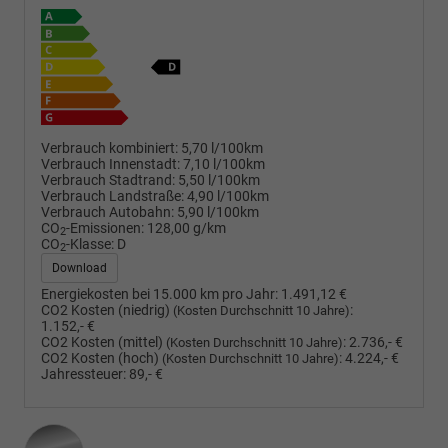
Verbrauch kombiniert:
5,70 l/100km
Verbrauch Innenstadt:
7,10 l/100km
Verbrauch Stadtrand:
5,50 l/100km
Verbrauch Landstraße:
4,90 l/100km
Verbrauch Autobahn:
5,90 l/100km
CO
-Emissionen:
128,00 g/km
2
CO
-Klasse:
D
2
Download
Energiekosten bei 15.000 km pro Jahr:
1.491,12 €
CO2 Kosten (niedrig)
:
(Kosten Durchschnitt 10 Jahre)
1.152,- €
CO2 Kosten (mittel)
:
2.736,- €
(Kosten Durchschnitt 10 Jahre)
CO2 Kosten (hoch)
:
4.224,- €
(Kosten Durchschnitt 10 Jahre)
Jahressteuer:
89,- €