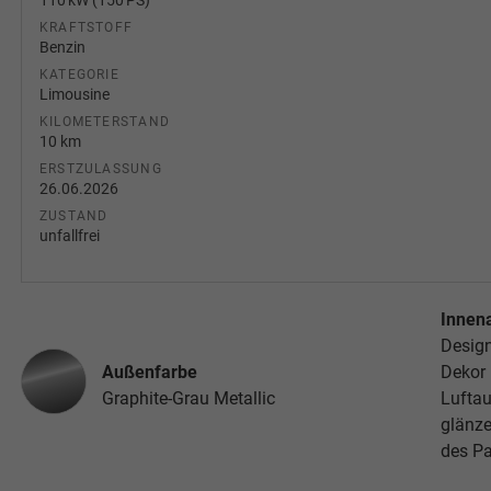
110 kW (150 PS)
KRAFTSTOFF
Benzin
KATEGORIE
Limousine
KILOMETERSTAND
10 km
ERSTZULASSUNG
26.06.2026
ZUSTAND
unfallfrei
Innen
Design
Außenfarbe
Dekor 
Graphite-Grau Metallic
Lufta
glänz
des P