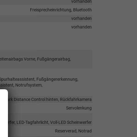
vorhanden
Freisprecheinrichtung, Bluetooth
vorhanden
vorhanden
Seitenairbags Vorne, Fußgängerairbag,
 Spurhalteassistent, Fußgängererkennung,
istent, Notrufsystem,
Park Distance Control hinten, Rückfahrkamera
Servolenkung
nwerfer, LED-Tagfahrlicht, Voll-LED Scheinwerfer
Reserverad, Notrad