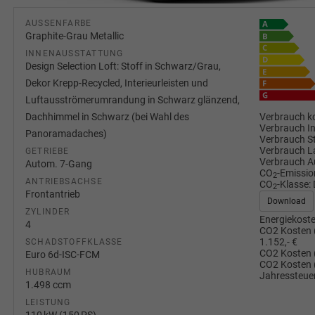
AUSSENFARBE
Graphite-Grau Metallic
INNENAUSSTATTUNG
Design Selection Loft: Stoff in Schwarz/Grau,
Dekor Krepp-Recycled, Interieurleisten und
Luftausströmerumrandung in Schwarz glänzend,
Verbrauch ko
Dachhimmel in Schwarz (bei Wahl des
Verbrauch I
Panoramadaches)
Verbrauch S
Verbrauch L
GETRIEBE
Verbrauch A
Autom. 7-Gang
CO
-Emissio
2
ANTRIEBSACHSE
CO
-Klasse:
2
Frontantrieb
Download
ZYLINDER
Energiekoste
4
CO2 Kosten 
1.152,- €
SCHADSTOFFKLASSE
CO2 Kosten 
Euro 6d-ISC-FCM
CO2 Kosten 
HUBRAUM
Jahressteuer
1.498 ccm
LEISTUNG