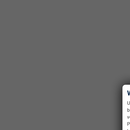
U
b
v
P