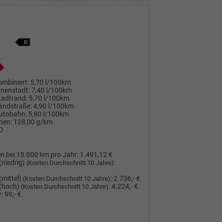
mbiniert:
5,70 l/100km
nnenstadt:
7,40 l/100km
tadtrand:
5,70 l/100km
andstraße:
4,90 l/100km
utobahn:
5,80 l/100km
nen:
128,00 g/km
D
n bei 15.000 km pro Jahr:
1.491,12 €
(niedrig)
:
(Kosten Durchschnitt 10 Jahre)
(mittel)
:
2.736,- €
(Kosten Durchschnitt 10 Jahre)
(hoch)
:
4.224,- €
(Kosten Durchschnitt 10 Jahre)
:
99,- €