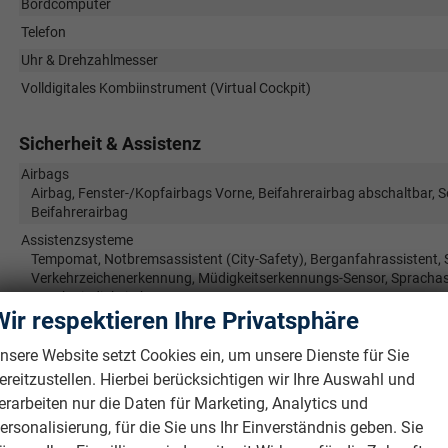
Bordcomputer
Telefon
Uhr & Drehzahlmesser
Volldigitales Kombiinstrument (Virtual Cockpit)
Sicherheit & Assistenz
Airbags
Airbag, Fenster-/Kopfairbags Vorne, Beifahrerairbag abschaltbar, 
Beifahrerairbag
Assistenzsysteme
Tempomat, Notbremsassistent (City-Safety), Berganfahrassistent,
Verkehrzeichenerkennung, Müdigkeitserkennungs-Sensor, Sprachass
Geschwindigkeitsbegrenzer
Wir respektieren Ihre Privatsphäre
Einparkhilfe
Lenkung
nsere Website setzt Cookies ein, um unsere Dienste für Sie
ereitzustellen. Hierbei berücksichtigen wir Ihre Auswahl und
Lichttechnik
Lichtsensor, Nebelscheinwerfer, LED-Rückleuchten, LED-Schei
erarbeiten nur die Daten für Marketing, Analytics und
ersonalisierung, für die Sie uns Ihr Einverständnis geben. Sie
Pannenhilfe