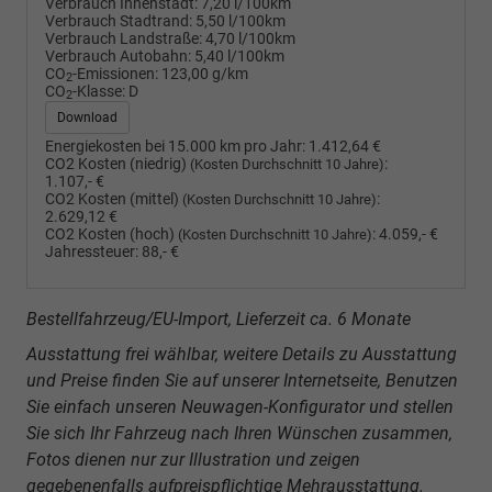
Verbrauch Innenstadt:
7,20 l/100km
Verbrauch Stadtrand:
5,50 l/100km
Verbrauch Landstraße:
4,70 l/100km
Verbrauch Autobahn:
5,40 l/100km
CO
-Emissionen:
123,00 g/km
2
CO
-Klasse:
D
2
Download
Energiekosten bei 15.000 km pro Jahr:
1.412,64 €
CO2 Kosten (niedrig)
:
(Kosten Durchschnitt 10 Jahre)
1.107,- €
CO2 Kosten (mittel)
:
(Kosten Durchschnitt 10 Jahre)
2.629,12 €
CO2 Kosten (hoch)
:
4.059,- €
(Kosten Durchschnitt 10 Jahre)
Jahressteuer:
88,- €
Bestellfahrzeug/EU-Import, Lieferzeit ca. 6 Monate
Ausstattung frei wählbar, weitere Details zu Ausstattung
und Preise finden Sie auf unserer Internetseite, Benutzen
Sie einfach unseren Neuwagen-Konfigurator und stellen
Sie sich Ihr Fahrzeug nach Ihren Wünschen zusammen,
Fotos dienen nur zur Illustration und zeigen
gegebenenfalls aufpreispflichtige Mehrausstattung.