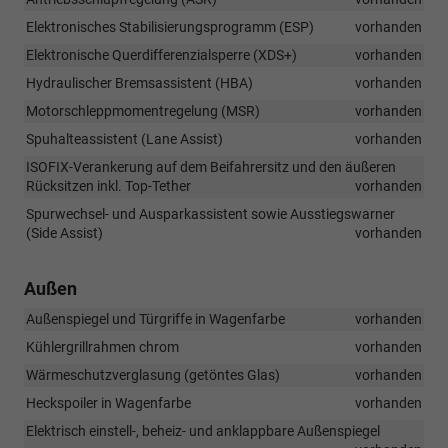
Elektronisches Stabilisierungsprogramm (ESP)
vorhanden
Elektronische Querdifferenzialsperre (XDS+)
vorhanden
Hydraulischer Bremsassistent (HBA)
vorhanden
Motorschleppmomentregelung (MSR)
vorhanden
Spuhalteassistent (Lane Assist)
vorhanden
ISOFIX-Verankerung auf dem Beifahrersitz und den äußeren
Rücksitzen inkl. Top-Tether
vorhanden
Spurwechsel- und Ausparkassistent sowie Ausstiegswarner
(Side Assist)
vorhanden
Außen
Außenspiegel und Türgriffe in Wagenfarbe
vorhanden
Kühlergrillrahmen chrom
vorhanden
Wärmeschutzverglasung (getöntes Glas)
vorhanden
Heckspoiler in Wagenfarbe
vorhanden
Elektrisch einstell-, beheiz- und anklappbare Außenspiegel