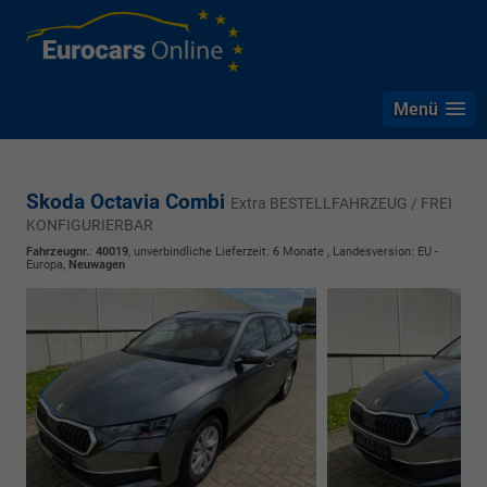
Menü
Skoda Octavia Combi
Extra BESTELLFAHRZEUG / FREI
KONFIGURIERBAR
Fahrzeugnr.
:
40019
, unverbindliche Lieferzeit:
6 Monate
, Landesversion: EU -
Europa,
Neuwagen