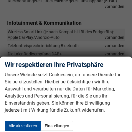
Rückbank ungeteilt, Rückenlehne geteilt umklappbar (60:40)
vorhanden
Infotainment & Kommunikation
Wireless SmartLink (je nach Kompatibilität des Endgeräts):
Apple CarPlay/Android-Auto
vorhanden
Telefonfreisprecheinrichtung Bluetooth
vorhanden
Digitaler Radioempfang DAB+
vorhanden
8 Lautsprecher
vorhanden
Wir respektieren Ihre Privatsphäre
10" Digitales Kombiinstrument (Virtual Cockpit)
vorhanden
Unsere Website setzt Cookies ein, um unsere Dienste für
2x USB-Anschlüsse vorn (Typ-C)
vorhanden
Sie bereitzustellen. Hierbei berücksichtigen wir Ihre
2x USB-Anschlüsse im Fond (Typ-C)
vorhanden
Auswahl und verarbeiten nur die Daten für Marketing,
USB-Anschluss am Innenspiegel (Typ-C)
vorhanden
Analytics und Personalisierung, für die Sie uns Ihr
Einverständnis geben. Sie können Ihre Einwilligung
10" Infotainmentsystem
vorhanden
jederzeit mit Wirkung für die Zukunft widerrufen.
12-Volt Steckdose im Gepäckraum
vorhanden
Alle akzeptieren
Einstellungen
Sicherheit & Assistenz