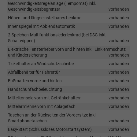
Geschwindigkeitsregelanlage (Tempomat) inkl.
Geschwindigkeitsbegrenzer
vorhanden
Höhen- und längseinstellbares Lenkrad
vorhanden
Innenspiegel mit Abblendautomatik
vorhanden
2-Speichen-Multifunktionslederlenkrad (bei DSG inkl.
Schaltwippen)
vorhanden
Elektrische Fensterheber vorn und hinten inkl. Einklemmschutz
und Kindersicherung
vorhanden
Tickethalter an Windschutzscheibe
vorhanden
Abfallbehälter für Fahrertür
vorhanden
Fußmatten vorne und hinten
vorhanden
Handschuhfachbeleuchtung
vorhanden
Mittelkonsole vorn mit Getränkehaltern
vorhanden
Mittelarmlehne vorn mit Ablagefach
vorhanden
Taschen an der Rückseiten der Vordersitze inkl.
Smartphonetaschen
vorhanden
Easy-Start (Schlüssloses Motorstartsystem)
vorhanden