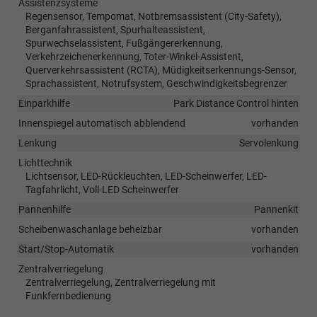
Assistenzsysteme
Regensensor, Tempomat, Notbremsassistent (City-Safety),
Berganfahrassistent, Spurhalteassistent,
Spurwechselassistent, Fußgängererkennung,
Verkehrzeichenerkennung, Toter-Winkel-Assistent,
Querverkehrsassistent (RCTA), Müdigkeitserkennungs-Sensor,
Sprachassistent, Notrufsystem, Geschwindigkeitsbegrenzer
Einparkhilfe
Park Distance Control hinten
Innenspiegel automatisch abblendend
vorhanden
Lenkung
Servolenkung
Lichttechnik
Lichtsensor, LED-Rückleuchten, LED-Scheinwerfer, LED-
Tagfahrlicht, Voll-LED Scheinwerfer
Pannenhilfe
Pannenkit
Scheibenwaschanlage beheizbar
vorhanden
Start/Stop-Automatik
vorhanden
Zentralverriegelung
Zentralverriegelung, Zentralverriegelung mit
Funkfernbedienung