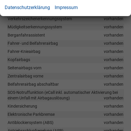
Frontradarassistent inkl. City-Notbremsfunktion und Personen-
Datenschutzerklärung
Impressum
und Radfahrererkennung
vorhanden
Verkehrszeichenerkennungssystem
vorhanden
Müdigkeitserkennungssystem
vorhanden
Berganfahrassistent
vorhanden
Fahrer- und Beifahrerairbag
vorhanden
Fahrer-Knieairbag
vorhanden
Kopfairbags
vorhanden
Seitenairbags vorn
vorhanden
Zentralairbag vorne
vorhanden
Beifahrerairbag abschaltbar
vorhanden
SOS-Notruffunktion (eCall inkl. automatischer Aktivierung bei
einem Unfall mit Airbagauslösung)
vorhanden
Kindersicherung
vorhanden
Elektronische Parkbremse
vorhanden
Antiblockiersystem (ABS)
vorhanden
Antriebsschlupfregelung (ASR)
vorhanden