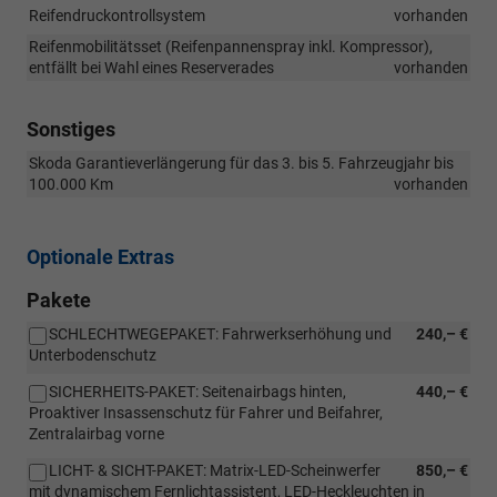
Reifendruckontrollsystem
vorhanden
Reifenmobilitätsset (Reifenpannenspray inkl. Kompressor),
entfällt bei Wahl eines Reserverades
vorhanden
Sonstiges
Skoda Garantieverlängerung für das 3. bis 5. Fahrzeugjahr bis
100.000 Km
vorhanden
Optionale Extras
Pakete
SCHLECHTWEGEPAKET: Fahrwerkserhöhung und
240,– €
Unterbodenschutz
SICHERHEITS-PAKET: Seitenairbags hinten,
440,– €
Proaktiver Insassenschutz für Fahrer und Beifahrer,
Zentralairbag vorne
LICHT- & SICHT-PAKET: Matrix-LED-Scheinwerfer
850,– €
mit dynamischem Fernlichtassistent, LED-Heckleuchten in