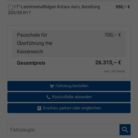
17"-Leichtmetallfelgen Rotare Aero, Bereifung
550,– €
205/55 R17
Pauschale für
700,– €
Überführung frei
Kaisersesch
26.315,– €
Gesamtpreis
inkl. 19% MwSt.
Fahrzeug bestellen
Rückrufbitte absenden
Drucken, parken oder vergleichen
Fahrzeugnr.