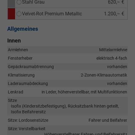
Stahl Grau
620,– €
Velvet-Rot Premium Metallic
1.200,– €
Allgemeines
Innen
Armlehnen
Mittelarmlehne
Fensterheber
elektrisch 4-fach
Gepäckraumabtrennung
vorhanden
Klimatisierung
2-Zonen-Klimaautomatik
Laderaumabdeckung
vorhanden
Lenkrad
in Leder, höhenverstellbar, mit Multifunktionen
Sitze
Isofix (Kindersitzbefestigung), Rücksitzbank hinten geteilt,
Isofix Beifahrersitz
Sitze: Lordosenstütze
Fahrer und Beifahrer
Sitze: Verstellbarkeit
Höhenverstellbarer Fahrer- und Beifahrersitz