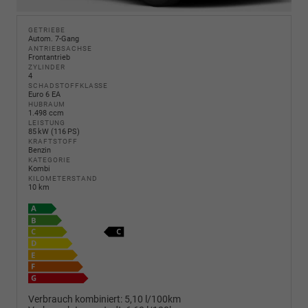
GETRIEBE
Autom. 7-Gang
ANTRIEBSACHSE
Frontantrieb
ZYLINDER
4
SCHADSTOFFKLASSE
Euro 6 EA
HUBRAUM
1.498 ccm
LEISTUNG
85 kW (116 PS)
KRAFTSTOFF
Benzin
KATEGORIE
Kombi
KILOMETERSTAND
10 km
Verbrauch kombiniert:
5,10 l/100km