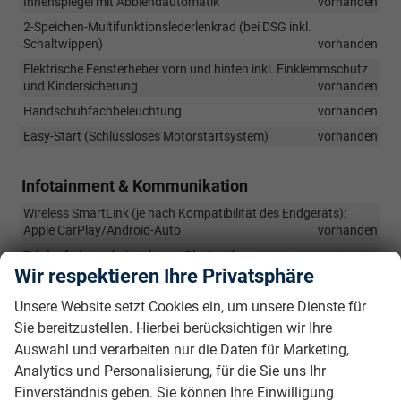
Innenspiegel mit Abblendautomatik
vorhanden
2-Speichen-Multifunktionslederlenkrad (bei DSG inkl.
Schaltwippen)
vorhanden
Elektrische Fensterheber vorn und hinten inkl. Einklemmschutz
und Kindersicherung
vorhanden
Handschuhfachbeleuchtung
vorhanden
Easy-Start (Schlüssloses Motorstartsystem)
vorhanden
Infotainment & Kommunikation
Wireless SmartLink (je nach Kompatibilität des Endgeräts):
Apple CarPlay/Android-Auto
vorhanden
Telefonfreisprecheinrichtung Bluetooth
vorhanden
Wir respektieren Ihre Privatsphäre
Digitaler Radioempfang DAB+
vorhanden
Unsere Website setzt Cookies ein, um unsere Dienste für
8 Lautsprecher
vorhanden
Sie bereitzustellen. Hierbei berücksichtigen wir Ihre
Sprachsteuerung
vorhanden
Auswahl und verarbeiten nur die Daten für Marketing,
2x USB-Anschlüsse vorn (Typ-C)
vorhanden
Analytics und Personalisierung, für die Sie uns Ihr
10" Infotainmentsystem
vorhanden
Einverständnis geben. Sie können Ihre Einwilligung