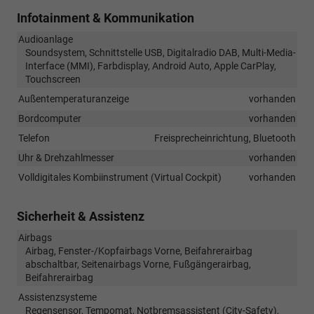
Infotainment & Kommunikation
Audioanlage
Soundsystem, Schnittstelle USB, Digitalradio DAB, Multi-Media-
Interface (MMI), Farbdisplay, Android Auto, Apple CarPlay,
Touchscreen
Außentemperaturanzeige
vorhanden
Bordcomputer
vorhanden
Telefon
Freisprecheinrichtung, Bluetooth
Uhr & Drehzahlmesser
vorhanden
Volldigitales Kombiinstrument (Virtual Cockpit)
vorhanden
Sicherheit & Assistenz
Airbags
Airbag, Fenster-/Kopfairbags Vorne, Beifahrerairbag
abschaltbar, Seitenairbags Vorne, Fußgängerairbag,
Beifahrerairbag
Assistenzsysteme
Regensensor, Tempomat, Notbremsassistent (City-Safety),