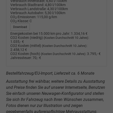
Verbrauch Innenstadt:
6,60 l/100km
Verbrauch Stadtrand:
4,80 l/100km
Verbrauch Landstraße:
4,30 l/100km
Verbrauch Autobahn:
5,30 l/100km
CO
-Emissionen:
115,00 g/km
2
CO
-Klasse:
C
2
Download
Energiekosten bei 15.000 km pro Jahr:
1.334,16 €
CO2 Kosten (niedrig)
:
(Kosten Durchschnitt 10 Jahre)
1.035,- €
CO2 Kosten (mittel)
:
(Kosten Durchschnitt 10 Jahre)
2.458,12 €
CO2 Kosten (hoch)
:
3.795,- €
(Kosten Durchschnitt 10 Jahre)
Jahressteuer:
70,- €
Bestellfahrzeug/EU-Import, Lieferzeit ca. 6 Monate
Ausstattung frei wählbar, weitere Details zu Ausstattung
und Preise finden Sie auf unserer Internetseite, Benutzen
Sie einfach unseren Neuwagen-Konfigurator und stellen
Sie sich Ihr Fahrzeug nach Ihren Wünschen zusammen,
Fotos dienen nur zur Illustration und zeigen
gegebenenfalls aufpreispflichtige Mehrausstattung.