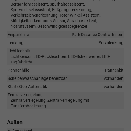
Berganfahrassistent, Spurhalteassistent,
Spurwechselassistent, Fußgängererkennung,
Verkehrzeichenerkennung, Toter-Winkel-Assistent,
Müdigkeitserkennungs-Sensor, Sprachassistent,
Notrufsystem, Geschwindigkeitsbegrenzer
Einparkhilfe
Park Distance Control hinten
Lenkung
Servolenkung
Lichttechnik
Lichtsensor, LED-Rückleuchten, LED-Scheinwerfer, LED-
Tagfahrlicht
Pannenhilfe
Pannenkit
Scheibenwaschanlage beheizbar
vorhanden
Start/Stop-Automatik
vorhanden
Zentralverriegelung
Zentralverriegelung, Zentralverriegelung mit
Funkfernbedienung
Außen
Außenspiegel