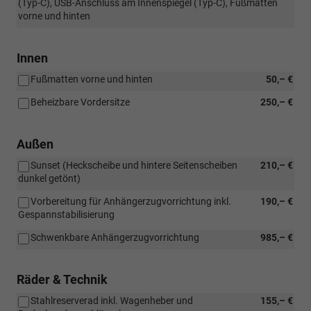
(Typ-C), USB-Anschluss am Innenspiegel (Typ-C), Fußmatten
vorne und hinten
Innen
Fußmatten vorne und hinten
50,– €
Beheizbare Vordersitze
250,– €
Außen
Sunset (Heckscheibe und hintere Seitenscheiben
210,– €
dunkel getönt)
Vorbereitung für Anhängerzugvorrichtung inkl.
190,– €
Gespannstabilisierung
Schwenkbare Anhängerzugvorrichtung
985,– €
Räder & Technik
Stahlreserverad inkl. Wagenheber und
155,– €