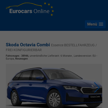
Menü
Skoda Octavia Combi
Essence BESTELLFAHRZEUG /
FREI KONFIGURIERBAR
Fahrzeugnr.
:
38946
, unverbindliche Lieferzeit:
6 Monate
, Landesversion: EU -
Europa,
Neuwagen