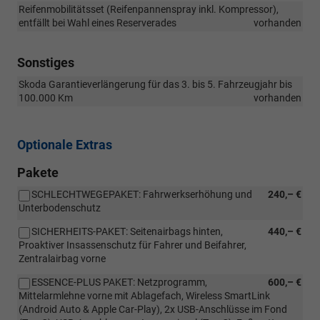
Reifenmobilitätsset (Reifenpannenspray inkl. Kompressor),
entfällt bei Wahl eines Reserverades
vorhanden
Sonstiges
Skoda Garantieverlängerung für das 3. bis 5. Fahrzeugjahr bis
100.000 Km
vorhanden
Optionale Extras
Pakete
SCHLECHTWEGEPAKET: Fahrwerkserhöhung und
240,– €
Unterbodenschutz
SICHERHEITS-PAKET: Seitenairbags hinten,
440,– €
Proaktiver Insassenschutz für Fahrer und Beifahrer,
Zentralairbag vorne
ESSENCE-PLUS PAKET: Netzprogramm,
600,– €
Mittelarmlehne vorne mit Ablagefach, Wireless SmartLink
(Android Auto & Apple Car-Play), 2x USB-Anschlüsse im Fond