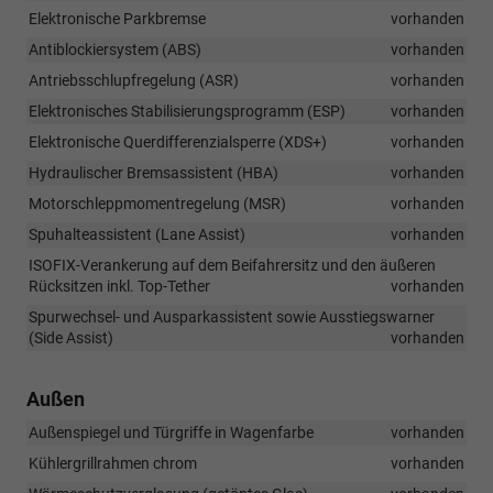
Elektronische Parkbremse
vorhanden
Antiblockiersystem (ABS)
vorhanden
Antriebsschlupfregelung (ASR)
vorhanden
Elektronisches Stabilisierungsprogramm (ESP)
vorhanden
Elektronische Querdifferenzialsperre (XDS+)
vorhanden
Hydraulischer Bremsassistent (HBA)
vorhanden
Motorschleppmomentregelung (MSR)
vorhanden
Spuhalteassistent (Lane Assist)
vorhanden
ISOFIX-Verankerung auf dem Beifahrersitz und den äußeren
Rücksitzen inkl. Top-Tether
vorhanden
Spurwechsel- und Ausparkassistent sowie Ausstiegswarner
(Side Assist)
vorhanden
Außen
Außenspiegel und Türgriffe in Wagenfarbe
vorhanden
Kühlergrillrahmen chrom
vorhanden