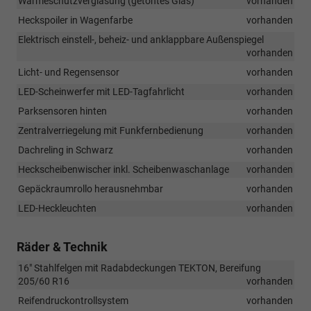
Wärmeschutzverglasung (getöntes Glas)
vorhanden
Heckspoiler in Wagenfarbe
vorhanden
Elektrisch einstell-, beheiz- und anklappbare Außenspiegel
vorhanden
Licht- und Regensensor
vorhanden
LED-Scheinwerfer mit LED-Tagfahrlicht
vorhanden
Parksensoren hinten
vorhanden
Zentralverriegelung mit Funkfernbedienung
vorhanden
Dachreling in Schwarz
vorhanden
Heckscheibenwischer inkl. Scheibenwaschanlage
vorhanden
Gepäckraumrollo herausnehmbar
vorhanden
LED-Heckleuchten
vorhanden
Räder & Technik
16" Stahlfelgen mit Radabdeckungen TEKTON, Bereifung
205/60 R16
vorhanden
Reifendruckontrollsystem
vorhanden