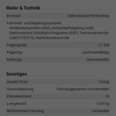
Räder & Technik
Bremsen
Elektronische Parkbremse
Fahrwerk- und Regelungssysteme
Antiblockiersystem (ABS), Antischlupfregelung (ASR),
Elektronisches Stabilitäts-Programm (ESP), Traktionskontrolle
(ASR/CTS/ETS), Reifendruckkontrolle
Felgengröße
17 Zoll
Felgentyp
Leichtmetallfelge
Reifentyp
Sommerreifen
Sonstiges
Anzahl Türen
5-türig
Garantieleistung
Fahrzeuggarantie vom Hersteller
Kilometerstand
10
Leergewicht
1479 kg
Nichtraucher-Fahrzeug
vorhanden