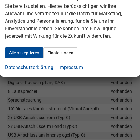
Rückbank ungeteilt, Rückenlehne geteilt umklappbar (60:40)
Sie bereitzustellen. Hierbei berücksichtigen wir Ihre
vorhanden
Auswahl und verarbeiten nur die Daten für Marketing,
Mittelarmlehne hinten mit Durchlademöglichkeit
vorhanden
Analytics und Personalisierung, für die Sie uns Ihr
Verzurösen, Netzprogramm und Cargoelemente im
Einverständnis geben. Sie können Ihre Einwilligung
Gepäckraum
vorhanden
jederzeit mit Wirkung für die Zukunft widerrufen.
Infotainment & Kommunikation
Alle akzeptieren
Einstellungen
Wireless SmartLink (je nach Kompatibilität des Endgeräts):
Apple CarPlay/Android-Auto
vorhanden
Datenschutzerklärung
Impressum
Telefonfreisprecheinrichtung Bluetooth
vorhanden
Digitaler Radioempfang DAB+
vorhanden
8 Lautsprecher
vorhanden
Sprachsteuerung
vorhanden
10" Digitales Kombiinstrument (Virtual Cockpit)
vorhanden
2x USB-Anschlüsse vorn (Typ-C)
vorhanden
2x USB-Anschlüsse im Fond (Typ-C)
vorhanden
USB-Anschluss am Innenspiegel (Typ-C)
vorhanden