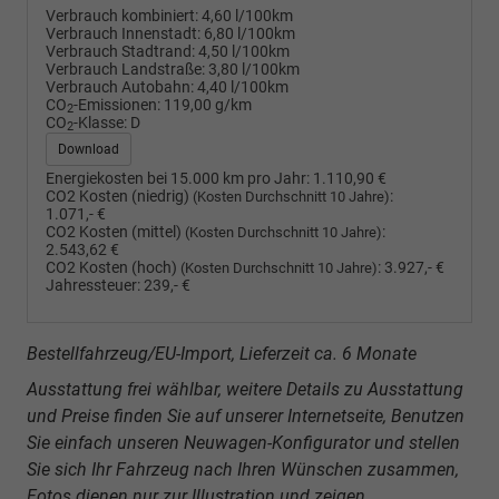
Verbrauch kombiniert:
4,60 l/100km
Verbrauch Innenstadt:
6,80 l/100km
Verbrauch Stadtrand:
4,50 l/100km
Verbrauch Landstraße:
3,80 l/100km
Verbrauch Autobahn:
4,40 l/100km
CO
-Emissionen:
119,00 g/km
2
CO
-Klasse:
D
2
Download
Energiekosten bei 15.000 km pro Jahr:
1.110,90 €
CO2 Kosten (niedrig)
:
(Kosten Durchschnitt 10 Jahre)
1.071,- €
CO2 Kosten (mittel)
:
(Kosten Durchschnitt 10 Jahre)
2.543,62 €
CO2 Kosten (hoch)
:
3.927,- €
(Kosten Durchschnitt 10 Jahre)
Jahressteuer:
239,- €
Bestellfahrzeug/EU-Import, Lieferzeit ca. 6 Monate
Ausstattung frei wählbar, weitere Details zu Ausstattung
und Preise finden Sie auf unserer Internetseite, Benutzen
Sie einfach unseren Neuwagen-Konfigurator und stellen
Sie sich Ihr Fahrzeug nach Ihren Wünschen zusammen,
Fotos dienen nur zur Illustration und zeigen