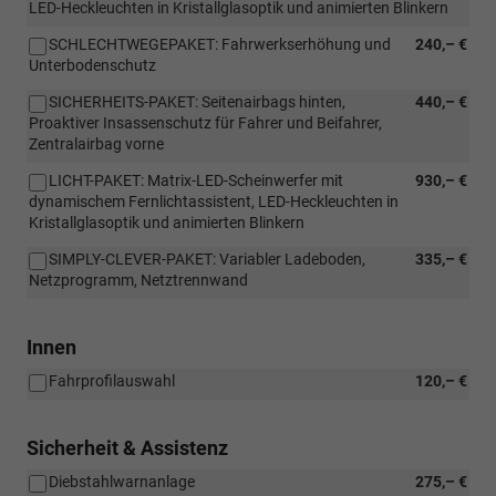
LED-Heckleuchten in Kristallglasoptik und animierten Blinkern
SCHLECHTWEGEPAKET: Fahrwerkserhöhung und
240,– €
Unterbodenschutz
SICHERHEITS-PAKET: Seitenairbags hinten,
440,– €
Proaktiver Insassenschutz für Fahrer und Beifahrer,
Zentralairbag vorne
LICHT-PAKET: Matrix-LED-Scheinwerfer mit
930,– €
dynamischem Fernlichtassistent, LED-Heckleuchten in
Kristallglasoptik und animierten Blinkern
SIMPLY-CLEVER-PAKET: Variabler Ladeboden,
335,– €
Netzprogramm, Netztrennwand
Innen
Fahrprofilauswahl
120,– €
Sicherheit & Assistenz
Diebstahlwarnanlage
275,– €