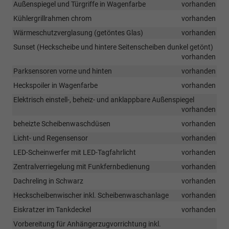
Außenspiegel und Türgriffe in Wagenfarbe
vorhanden
Kühlergrillrahmen chrom
vorhanden
Wärmeschutzverglasung (getöntes Glas)
vorhanden
Sunset (Heckscheibe und hintere Seitenscheiben dunkel getönt)
vorhanden
Parksensoren vorne und hinten
vorhanden
Heckspoiler in Wagenfarbe
vorhanden
Elektrisch einstell-, beheiz- und anklappbare Außenspiegel
vorhanden
beheizte Scheibenwaschdüsen
vorhanden
Licht- und Regensensor
vorhanden
LED-Scheinwerfer mit LED-Tagfahrlicht
vorhanden
Zentralverriegelung mit Funkfernbedienung
vorhanden
Dachreling in Schwarz
vorhanden
Heckscheibenwischer inkl. Scheibenwaschanlage
vorhanden
Eiskratzer im Tankdeckel
vorhanden
Vorbereitung für Anhängerzugvorrichtung inkl.