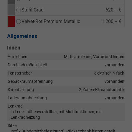
Stahl Grau
620,– €
Velvet-Rot Premium Metallic
1.200,– €
Allgemeines
Innen
Armlehnen
Mittelarmlehne, Vorne und hinten
Durchlademöglichkeit
vorhanden
Fensterheber
elektrisch 4-fach
Gepäckraumabtrennung
vorhanden
Klimatisierung
2-Zonen-Klimaautomatik
Laderaumabdeckung
vorhanden
Lenkrad
in Leder, höhenverstellbar, mit Multifunktionen, mit
Lenkradheizung
Sitze
Isofix (Kindersitzbefestigung), Rücksitzbank hinten geteilt,