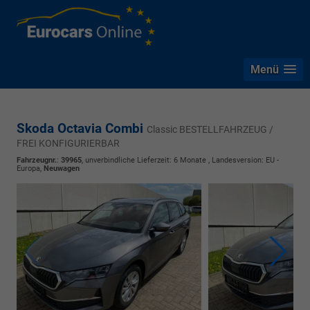
Menü
Skoda Octavia Combi
Classic BESTELLFAHRZEUG /
FREI KONFIGURIERBAR
Fahrzeugnr.
:
39965
, unverbindliche Lieferzeit:
6 Monate
, Landesversion: EU -
Europa,
Neuwagen