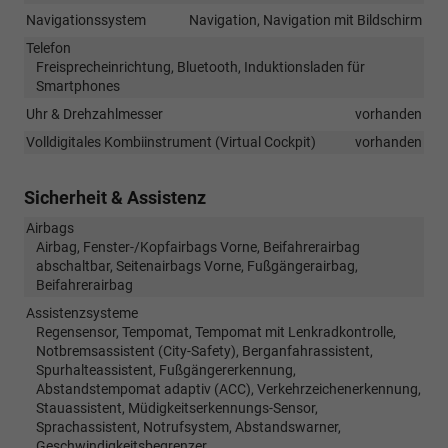
Navigationssystem
Navigation, Navigation mit Bildschirm
Telefon
Freisprecheinrichtung, Bluetooth, Induktionsladen für
Smartphones
Uhr & Drehzahlmesser
vorhanden
Volldigitales Kombiinstrument (Virtual Cockpit)
vorhanden
Sicherheit & Assistenz
Airbags
Airbag, Fenster-/Kopfairbags Vorne, Beifahrerairbag
abschaltbar, Seitenairbags Vorne, Fußgängerairbag,
Beifahrerairbag
Assistenzsysteme
Regensensor, Tempomat, Tempomat mit Lenkradkontrolle,
Notbremsassistent (City-Safety), Berganfahrassistent,
Spurhalteassistent, Fußgängererkennung,
Abstandstempomat adaptiv (ACC), Verkehrzeichenerkennung,
Stauassistent, Müdigkeitserkennungs-Sensor,
Sprachassistent, Notrufsystem, Abstandswarner,
Geschwindigkeitsbegrenzer