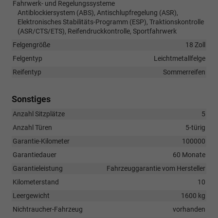
Fahrwerk- und Regelungssysteme
Antiblockiersystem (ABS), Antischlupfregelung (ASR),
Elektronisches Stabilitäts-Programm (ESP), Traktionskontrolle
(ASR/CTS/ETS), Reifendruckkontrolle, Sportfahrwerk
Felgengröße
18 Zoll
Felgentyp
Leichtmetallfelge
Reifentyp
Sommerreifen
Sonstiges
Anzahl Sitzplätze
5
Anzahl Türen
5-türig
Garantie-Kilometer
100000
Garantiedauer
60 Monate
Garantieleistung
Fahrzeuggarantie vom Hersteller
Kilometerstand
10
Leergewicht
1600 kg
Nichtraucher-Fahrzeug
vorhanden