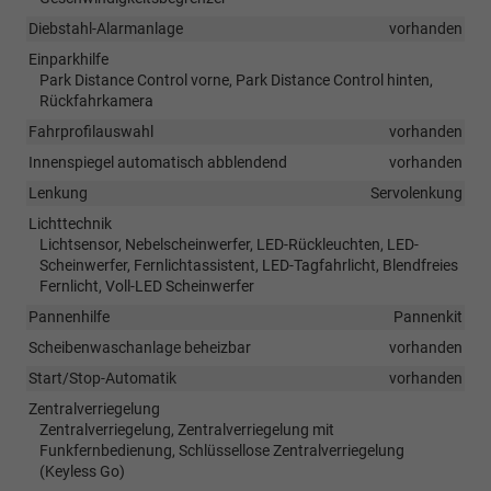
Diebstahl-Alarmanlage
vorhanden
Einparkhilfe
Park Distance Control vorne, Park Distance Control hinten,
Rückfahrkamera
Fahrprofilauswahl
vorhanden
Innenspiegel automatisch abblendend
vorhanden
Lenkung
Servolenkung
Lichttechnik
Lichtsensor, Nebelscheinwerfer, LED-Rückleuchten, LED-
Scheinwerfer, Fernlichtassistent, LED-Tagfahrlicht, Blendfreies
Fernlicht, Voll-LED Scheinwerfer
Pannenhilfe
Pannenkit
Scheibenwaschanlage beheizbar
vorhanden
Start/Stop-Automatik
vorhanden
Zentralverriegelung
Zentralverriegelung, Zentralverriegelung mit
Funkfernbedienung, Schlüssellose Zentralverriegelung
(Keyless Go)