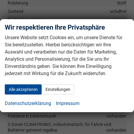
Polsterung
Stoff
Zustand
unfallfrei
Zustand, Aussehen
1, sehr gut
Wir respektieren Ihre Privatsphäre
Zustand, Fahrfähigkeit
fahrtauglich
Unsere Website setzt Cookies ein, um unsere Dienste für
Sie bereitzustellen. Hierbei berücksichtigen wir Ihre
Serienausstattungen
Auswahl und verarbeiten nur die Daten für Marketing,
Innen
Analytics und Personalisierung, für die Sie uns Ihr
Einverständnis geben. Sie können Ihre Einwilligung
Beheizbare Vordersitze
vorhanden
jederzeit mit Wirkung für die Zukunft widerrufen.
Handschuhfach beleuchtet
vorhanden
Innenspiegel mit Abblendautomatik
vorhanden
Alle akzeptieren
Einstellungen
Adaptiver Abstandsassistent (ACC) mit Regelbereich bis 210
km/h
vorhanden
Datenschutzerklärung
Impressum
Einstiegsleisten mit Sportline-Schriftzug
vorhanden
Pedalerie in Edelstahloptik
vorhanden
2-Zonen CLIMATRONIC, vollautomatisch, für Fahrer und
Beifahrer getrennt regelbar
vorhanden