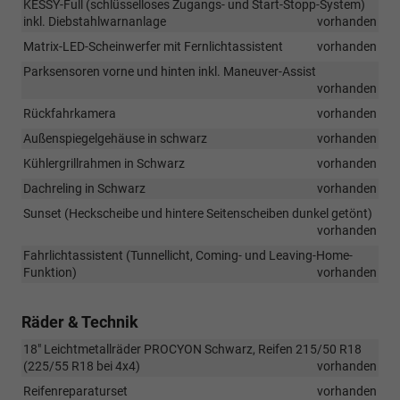
KESSY-Full (schlüsselloses Zugangs- und Start-Stopp-System)
inkl. Diebstahlwarnanlage
vorhanden
Matrix-LED-Scheinwerfer mit Fernlichtassistent
vorhanden
Parksensoren vorne und hinten inkl. Maneuver-Assist
vorhanden
Rückfahrkamera
vorhanden
Außenspiegelgehäuse in schwarz
vorhanden
Kühlergrillrahmen in Schwarz
vorhanden
Dachreling in Schwarz
vorhanden
Sunset (Heckscheibe und hintere Seitenscheiben dunkel getönt)
vorhanden
Fahrlichtassistent (Tunnellicht, Coming- und Leaving-Home-
Funktion)
vorhanden
Räder & Technik
18" Leichtmetallräder PROCYON Schwarz, Reifen 215/50 R18
(225/55 R18 bei 4x4)
vorhanden
Reifenreparaturset
vorhanden