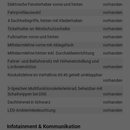
Elektrische Fensterheber vorne und hinten
vorhanden
Fahrprofilauswahl
vorhanden
4 Dachhaltegriffe, hinten mit Kleiderhaken
vorhanden
Tickethalter an Windschutzscheibe
vorhanden
Fußmatten vorne und hinten
vorhanden
Mittelarmlehne vorne mit Ablagefach
vorhanden
Mittelarmlehne hinten inkl. Durchaldeeinrichtung
vorhanden
Fahrer- und Beifahrersitz mit Höheneinstellung und
Lordosenstütze
vorhanden
Rücksitzlehne im Verhältnis 60:40 geteilt umklappbar
vorhanden
3-Speichen Multifunktionslederlenkrad, beheizbar mit
Schaltwippen bei DSG
vorhanden
Dachhimmel in Schwarz
vorhanden
LED-Ambientebeleuchtung
vorhanden
Infotainment & Kommunikation