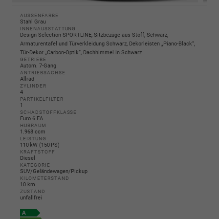
AUSSENFARBE
Stahl Grau
INNENAUSSTATTUNG
Design Selection SPORTLINE, Sitzbezüge aus Stoff, Schwarz,
Armaturentafel und Türverkleidung Schwarz, Dekorleisten „Piano-Black“,
Tür-Dekor „Carbon-Optik“, Dachhimmel in Schwarz
GETRIEBE
Autom. 7-Gang
ANTRIEBSACHSE
Allrad
ZYLINDER
4
PARTIKELFILTER
1
SCHADSTOFFKLASSE
Euro 6 EA
HUBRAUM
1.968 ccm
LEISTUNG
110 kW (150 PS)
KRAFTSTOFF
Diesel
KATEGORIE
SUV/Geländewagen/Pickup
KILOMETERSTAND
10 km
ZUSTAND
unfallfrei