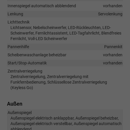
Innenspiegel automatisch abblendend
vorhanden
Lenkung
Servolenkung
Lichttechnik
Lichtsensor, Nebelscheinwerfer, LED-Rückleuchten, LED-
Scheinwerfer, Fernlichtassistent, LED-Tagfahrlicht, Blendfreies
Fernlicht, Voll-LED Scheinwerfer
Pannenhilfe
Pannenkit
Scheibenwaschanlage beheizbar
vorhanden
Start/Stop-Automatik
vorhanden
Zentralverriegelung
Zentralverriegelung, Zentralverriegelung mit
Funkfernbedienung, Schlüssellose Zentralverriegelung
(Keyless Go)
Außen
Außenspiegel
Außenspiegel elektrisch anklappbar, Außenspiegel beheizbar,
Außenspiegel elektrisch verstellbar, Außenspiegel automatisch
abblendend