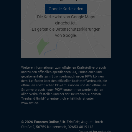
Google Karte laden
Die Karte wird von Google Maps
eingebettet.
Es gelten die
Datenschutzerklärungen
von Google.
Weitere Informationen zum offiziellen Kraftstoffverbrauch
und zu den offiziellen spezifischen CO
-Emissionen und
2
gegebenenfalls zum Stromverbrauch neuer PKW können
dem 'Leitfaden über den offiziellen Kraftstoffverbrauch, die
offiziellen spezifischen CO
-Emissionen und den offiziellen
2
Stromverbrauch neuer PKW' entnommen werden, der an
allen Verkaufsstellen und bei der 'Deutschen Automobil
Treuhand GmbH' unentgeltlich erhältlich ist unter
www.dat.de.
© 2026
Eurocars Online / Hr. Eric Fett
,
August-Horch-
Straße 2
,
56759
Kaisersesch,
02653-4019113
Powered by Autrado