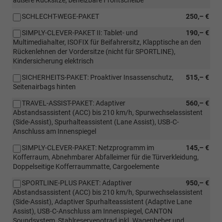
SCHLECHT-WEGE-PAKET
250,– €
SIMPLY-CLEVER-PAKET II: Tablet- und
190,– €
Multimediahalter, ISOFIX für Beifahrersitz, Klapptische an den
Rückenlehnen der Vordersitze (nicht für SPORTLINE),
Kindersicherung elektrisch
SICHERHEITS-PAKET: Proaktiver Insassenschutz,
515,– €
Seitenairbags hinten
TRAVEL-ASSIST-PAKET: Adaptiver
560,– €
Abstandsassistent (ACC) bis 210 km/h, Spurwechselassistent
(Side-Assist), Spurhalteassistent (Lane Assist), USB-C-
Anschluss am Innenspiegel
SIMPLY-CLEVER-PAKET: Netzprogramm im
145,– €
Kofferraum, Abnehmbarer Abfalleimer für die Türverkleidung,
Doppelseitige Kofferraummatte, Cargoelemente
SPORTLINE-PLUS PAKET: Adaptiver
950,– €
Abstandsassistent (ACC) bis 210 km/h, Spurwechselassistent
(Side-Assist), Adaptiver Spurhalteassistent (Adaptive Lane
Assist), USB-C-Anschluss am Innenspiegel, CANTON
Soundsystem, Stahlreservenotrad inkl. Wagenheber und