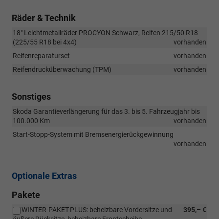
Räder & Technik
18" Leichtmetallräder PROCYON Schwarz, Reifen 215/50 R18
(225/55 R18 bei 4x4)
vorhanden
Reifenreparaturset
vorhanden
Reifendrucküberwachung (TPM)
vorhanden
Sonstiges
Skoda Garantieverlängerung für das 3. bis 5. Fahrzeugjahr bis
100.000 Km
vorhanden
Start-Stopp-System mit Bremsenergierückgewinnung
vorhanden
Optionale Extras
Pakete
WINTER-PAKET-PLUS: beheizbare Vordersitze und
395,– €
äußere Rücksitze, beheizbare Frontscheibe