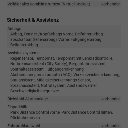
Volldigitales Kombiinstrument (Virtual Cockpit)
vorhanden
Sicherheit & Assistenz
Airbags
Airbag, Fenster-/Kopfairbags Vorne, Beifahrerairbag
abschaltbar, Seitenairbags Vorne, Fußgängerairbag,
Beifahrerairbag
Assistenzsysteme
Regensensor, Tempomat, Tempomat mit Lenkradkontrolle,
Notbremsassistent (City-Safety), Berganfahrassistent,
Spurhalteassistent, Fußgängererkennung,
Abstandstempomat adaptiv (ACC), Verkehrzeichenerkennung,
Stauassistent, Müdigkeitserkennungs-Sensor,
Sprachassistent, Notrufsystem, Abstandswarner,
Geschwindigkeitsbegrenzer
Diebstahl-Alarmanlage
vorhanden
Einparkhilfe
Park Distance Control vorne, Park Distance Control hinten,
Rückfahrkamera
Fahrprofilauswahl
vorhanden