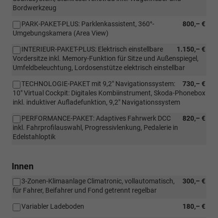
Bordwerkzeug
PARK-PAKET-PLUS: Parklenkassistent, 360°-
800,– €
Umgebungskamera (Area View)
INTERIEUR-PAKET-PLUS: Elektrisch einstellbare
1.150,– €
Vordersitze inkl. Memory-Funktion für Sitze und Außenspiegel,
Umfeldbeleuchtung, Lordosenstütze elektrisch einstellbar
TECHNOLOGIE-PAKET mit 9,2" Navigationssystem:
730,– €
10" Virtual Cockpit: Digitales Kombiinstrument, Skoda-Phonebox
inkl. induktiver Aufladefunktion, 9,2" Navigationssystem
PERFORMANCE-PAKET: Adaptives Fahrwerk DCC
820,– €
inkl. Fahrprofilauswahl, Progressivlenkung, Pedalerie in
Edelstahloptik
Innen
3-Zonen-Klimaanlage Climatronic, vollautomatisch,
300,– €
für Fahrer, Beifahrer und Fond getrennt regelbar
Variabler Ladeboden
180,– €