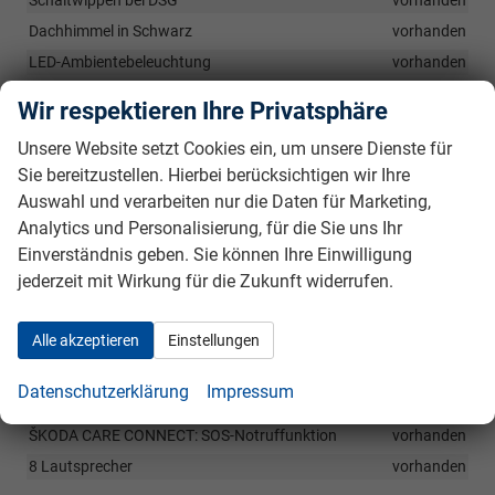
Dachhimmel in Schwarz
vorhanden
LED-Ambientebeleuchtung
vorhanden
Wir respektieren Ihre Privatsphäre
Infotainment & Kommunikation
Unsere Website setzt Cookies ein, um unsere Dienste für
10" Virtual Cockpit: Digitales Kombiinstrument
vorhanden
Sie bereitzustellen. Hierbei berücksichtigen wir Ihre
Induktive Aufladefunktion für Smartphones
vorhanden
Auswahl und verarbeiten nur die Daten für Marketing,
8" Infotainmentsdisplay mit Navigationssystem
vorhanden
Analytics und Personalisierung, für die Sie uns Ihr
230-Volt Steckdose hinten inkl. USB-C-Anschluss
vorhanden
Einverständnis geben. Sie können Ihre Einwilligung
jederzeit mit Wirkung für die Zukunft widerrufen.
12-Volt Steckdose vorne
vorhanden
USB-Anschluss (Typ-C) vorne
vorhanden
Alle akzeptieren
Einstellungen
Wireless SmartLink: Apple CarPlay/Android-Auto
vorhanden
Digitaler Radioempfang (DAB+)
vorhanden
Datenschutzerklärung
Impressum
Bluetooth-Freisprecheinrichtung
vorhanden
ŠKODA CARE CONNECT: SOS-Notruffunktion
vorhanden
8 Lautsprecher
vorhanden