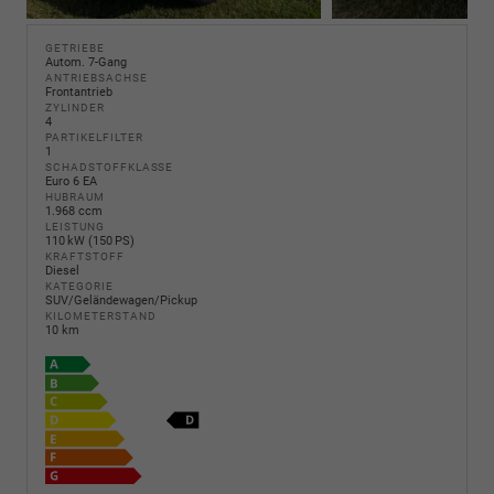
GETRIEBE
Autom. 7-Gang
ANTRIEBSACHSE
Frontantrieb
ZYLINDER
4
PARTIKELFILTER
1
SCHADSTOFFKLASSE
Euro 6 EA
HUBRAUM
1.968 ccm
LEISTUNG
110 kW (150 PS)
KRAFTSTOFF
Diesel
KATEGORIE
SUV/Geländewagen/Pickup
KILOMETERSTAND
10 km