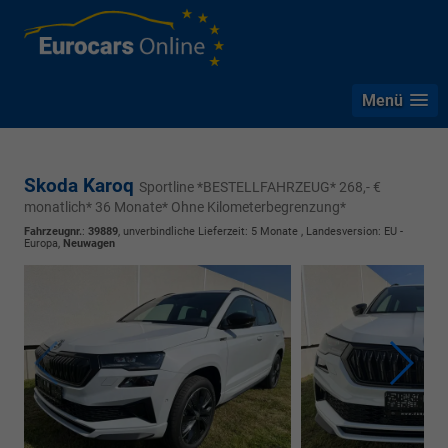
Menü
Skoda Karoq
Sportline *BESTELLFAHRZEUG* 268,- €
monatlich* 36 Monate* Ohne Kilometerbegrenzung*
Fahrzeugnr.
:
39889
, unverbindliche Lieferzeit:
5 Monate
, Landesversion: EU -
Europa,
Neuwagen