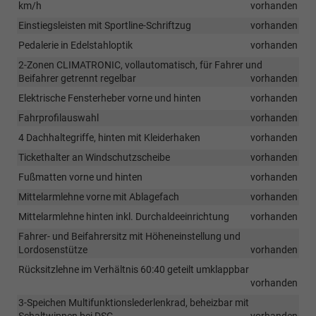
km/h
vorhanden
Einstiegsleisten mit Sportline-Schriftzug
vorhanden
Pedalerie in Edelstahloptik
vorhanden
2-Zonen CLIMATRONIC, vollautomatisch, für Fahrer und
Beifahrer getrennt regelbar
vorhanden
Elektrische Fensterheber vorne und hinten
vorhanden
Fahrprofilauswahl
vorhanden
4 Dachhaltegriffe, hinten mit Kleiderhaken
vorhanden
Tickethalter an Windschutzscheibe
vorhanden
Fußmatten vorne und hinten
vorhanden
Mittelarmlehne vorne mit Ablagefach
vorhanden
Mittelarmlehne hinten inkl. Durchaldeeinrichtung
vorhanden
Fahrer- und Beifahrersitz mit Höheneinstellung und
Lordosenstütze
vorhanden
Rücksitzlehne im Verhältnis 60:40 geteilt umklappbar
vorhanden
3-Speichen Multifunktionslederlenkrad, beheizbar mit
Schaltwippen bei DSG
vorhanden