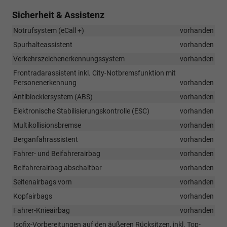
Sicherheit & Assistenz
Notrufsystem (eCall +)
vorhanden
Spurhalteassistent
vorhanden
Verkehrszeichenerkennungssystem
vorhanden
Frontradarassistent inkl. City-Notbremsfunktion mit
Personenerkennung
vorhanden
Antiblockiersystem (ABS)
vorhanden
Elektronische Stabilisierungskontrolle (ESC)
vorhanden
Multikollisionsbremse
vorhanden
Berganfahrassistent
vorhanden
Fahrer- und Beifahrerairbag
vorhanden
Beifahrerairbag abschaltbar
vorhanden
Seitenairbags vorn
vorhanden
Kopfairbags
vorhanden
Fahrer-Knieairbag
vorhanden
Isofix-Vorbereitungen auf den äußeren Rücksitzen, inkl. Top-