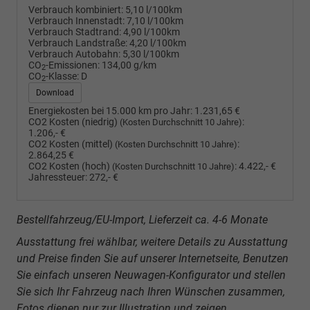
Verbrauch kombiniert:
5,10 l/100km
Verbrauch Innenstadt:
7,10 l/100km
Verbrauch Stadtrand:
4,90 l/100km
Verbrauch Landstraße:
4,20 l/100km
Verbrauch Autobahn:
5,30 l/100km
CO
-Emissionen:
134,00 g/km
2
CO
-Klasse:
D
2
Download
Energiekosten bei 15.000 km pro Jahr:
1.231,65 €
CO2 Kosten (niedrig)
:
(Kosten Durchschnitt 10 Jahre)
1.206,- €
CO2 Kosten (mittel)
:
(Kosten Durchschnitt 10 Jahre)
2.864,25 €
CO2 Kosten (hoch)
:
4.422,- €
(Kosten Durchschnitt 10 Jahre)
Jahressteuer:
272,- €
Bestellfahrzeug/EU-Import, Lieferzeit ca. 4-6 Monate
Ausstattung frei wählbar, weitere Details zu Ausstattung
und Preise finden Sie auf unserer Internetseite, Benutzen
Sie einfach unseren Neuwagen-Konfigurator und stellen
Sie sich Ihr Fahrzeug nach Ihren Wünschen zusammen,
Fotos dienen nur zur Illustration und zeigen