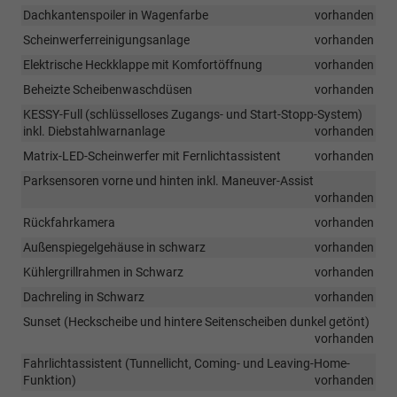
Dachkantenspoiler in Wagenfarbe
vorhanden
Scheinwerferreinigungsanlage
vorhanden
Elektrische Heckklappe mit Komfortöffnung
vorhanden
Beheizte Scheibenwaschdüsen
vorhanden
KESSY-Full (schlüsselloses Zugangs- und Start-Stopp-System)
inkl. Diebstahlwarnanlage
vorhanden
Matrix-LED-Scheinwerfer mit Fernlichtassistent
vorhanden
Parksensoren vorne und hinten inkl. Maneuver-Assist
vorhanden
Rückfahrkamera
vorhanden
Außenspiegelgehäuse in schwarz
vorhanden
Kühlergrillrahmen in Schwarz
vorhanden
Dachreling in Schwarz
vorhanden
Sunset (Heckscheibe und hintere Seitenscheiben dunkel getönt)
vorhanden
Fahrlichtassistent (Tunnellicht, Coming- und Leaving-Home-
Funktion)
vorhanden