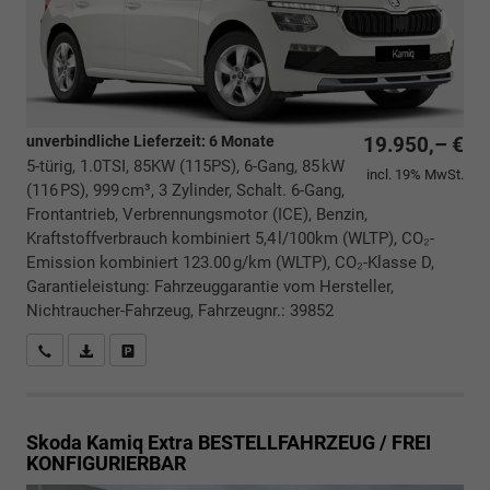
unverbindliche Lieferzeit:
6 Monate
19.950,– €
5-türig, 1.0TSI, 85KW (115PS), 6-Gang, 85 kW
incl. 19% MwSt.
(116 PS), 999 cm³, 3 Zylinder, Schalt. 6-Gang,
Frontantrieb, Verbrennungsmotor (ICE), Benzin,
Kraftstoffverbrauch kombiniert 5,4 l/100km (WLTP), CO₂-
Emission kombiniert 123.00 g/km (WLTP), CO₂-Klasse D,
Garantieleistung: Fahrzeuggarantie vom Hersteller,
Nichtraucher-Fahrzeug, Fahrzeugnr.: 39852
Rückrufbitte absenden
PDF-Datei, Fahrzeugexposé drucken
Drucken, parken oder vergleichen
Skoda Kamiq
Extra BESTELLFAHRZEUG / FREI
KONFIGURIERBAR