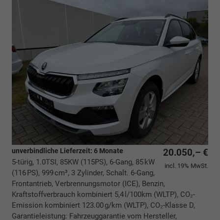
unverbindliche Lieferzeit:
6 Monate
20.050,– €
5-türig, 1.0TSI, 85KW (115PS), 6-Gang, 85 kW
incl. 19% MwSt.
(116 PS), 999 cm³, 3 Zylinder, Schalt. 6-Gang,
Frontantrieb, Verbrennungsmotor (ICE), Benzin,
Kraftstoffverbrauch kombiniert 5,4 l/100km (WLTP), CO₂-
Emission kombiniert 123.00 g/km (WLTP), CO₂-Klasse D,
Garantieleistung: Fahrzeuggarantie vom Hersteller,