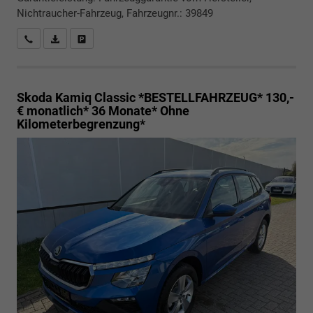
Nichtraucher-Fahrzeug, Fahrzeugnr.: 39849
Rückrufbitte absenden
PDF-Datei, Fahrzeugexposé drucken
Drucken, parken oder vergleichen
Skoda Kamiq
Classic *BESTELLFAHRZEUG* 130,-
€ monatlich* 36 Monate* Ohne
Kilometerbegrenzung*