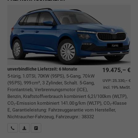
unverbindliche Lieferzeit:
6 Monate
19.475,– €
5-türig, 1.0TSI, 70KW (95PS), 5-Gang, 70 kW
UVP:
25.330,– €
(95 PS), 999 cm³, 3 Zylinder, Schalt. 5-Gang,
incl. 19% MwSt.
Frontantrieb, Verbrennungsmotor (ICE),
Benzin, Kraftstoffverbrauch kombiniert 6,2 l/100km (WLTP),
CO₂-Emission kombiniert 141.00 g/km (WLTP), CO₂-Klasse
E, Garantieleistung: Fahrzeuggarantie vom Hersteller,
Nichtraucher-Fahrzeug, Fahrzeugnr.: 38332
Rückrufbitte absenden
PDF-Datei, Fahrzeugexposé drucken
Drucken, parken oder vergleichen