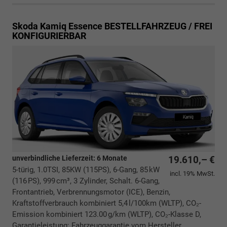
Skoda Kamiq
Essence BESTELLFAHRZEUG / FREI
KONFIGURIERBAR
unverbindliche Lieferzeit:
6 Monate
19.610,– €
5-türig, 1.0TSI, 85KW (115PS), 6-Gang, 85 kW
incl. 19% MwSt.
(116 PS), 999 cm³, 3 Zylinder, Schalt. 6-Gang,
Frontantrieb, Verbrennungsmotor (ICE), Benzin,
Kraftstoffverbrauch kombiniert 5,4 l/100km (WLTP), CO₂-
Emission kombiniert 123.00 g/km (WLTP), CO₂-Klasse D,
Garantieleistung: Fahrzeuggarantie vom Hersteller,