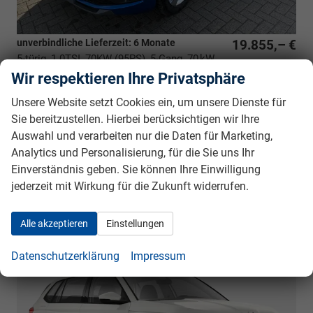
unverbindliche Lieferzeit:
6 Monate
19.855,– €
5-türig, 1.0TSI, 70KW (95PS), 5-Gang, 70 kW
incl. 19% MwSt.
(95 PS), 999 cm³, 3 Zylinder, Schalt. 5-Gang,
Wir respektieren Ihre Privatsphäre
Frontantrieb, Verbrennungsmotor (ICE), Benzin,
Unsere Website setzt Cookies ein, um unsere Dienste für
Kraftstoffverbrauch kombiniert 6,2 l/100km (WLTP), CO₂-
Sie bereitzustellen. Hierbei berücksichtigen wir Ihre
Emission kombiniert 141.00 g/km (WLTP), CO₂-Klasse E,
Auswahl und verarbeiten nur die Daten für Marketing,
Garantieleistung: Fahrzeuggarantie vom Hersteller,
Nichtraucher-Fahrzeug, Fahrzeugnr.: 39942
Analytics und Personalisierung, für die Sie uns Ihr
Einverständnis geben. Sie können Ihre Einwilligung
Rückrufbitte absenden
PDF-Datei, Fahrzeugexposé drucken
Drucken, parken oder vergleichen
jederzeit mit Wirkung für die Zukunft widerrufen.
Alle akzeptieren
Einstellungen
Skoda Kamiq
Selection BESTELLFAHRZEUG /
FREI KONFIGURIERBAR
Datenschutzerklärung
Impressum