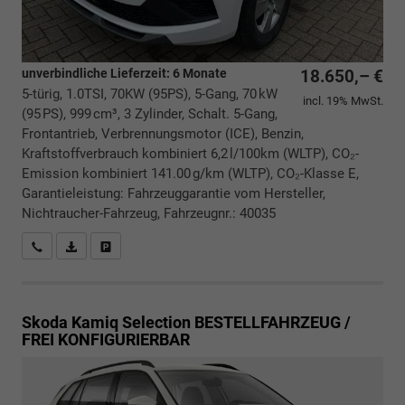
unverbindliche Lieferzeit:
6 Monate
18.650,– €
5-türig, 1.0TSI, 70KW (95PS), 5-Gang, 70 kW
incl. 19% MwSt.
(95 PS), 999 cm³, 3 Zylinder, Schalt. 5-Gang,
Frontantrieb, Verbrennungsmotor (ICE), Benzin,
Kraftstoffverbrauch kombiniert 6,2 l/100km (WLTP), CO₂-
Emission kombiniert 141.00 g/km (WLTP), CO₂-Klasse E,
Garantieleistung: Fahrzeuggarantie vom Hersteller,
Nichtraucher-Fahrzeug, Fahrzeugnr.: 40035
Rückrufbitte absenden
PDF-Datei, Fahrzeugexposé drucken
Drucken, parken oder vergleichen
Skoda Kamiq
Selection BESTELLFAHRZEUG /
FREI KONFIGURIERBAR