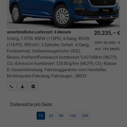
unverbindliche Lieferzeit:
6 Monate
20.235,– €
5-türig, 1.0TSI, 85KW (115PS), 6-Gang, 85 kW
UVP:
26.490,– €
(116 PS), 999 cm³, 3 Zylinder, Schalt. 6-Gang,
incl. 19% MwSt.
Frontantrieb, Verbrennungsmotor (ICE),
Benzin, Kraftstoffverbrauch kombiniert 5,4 l/100km (WLTP),
CO₂-Emission kombiniert 123.00 g/km (WLTP), CO₂-Klasse
D, Garantieleistung: Fahrzeuggarantie vom Hersteller,
Nichtraucher-Fahrzeug, Fahrzeugnr.: 38333
Rückrufbitte absenden
PDF-Datei, Fahrzeugexposé drucken
Drucken, parken oder vergleichen
Datensätze pro Seite:
10
20
50
100
250