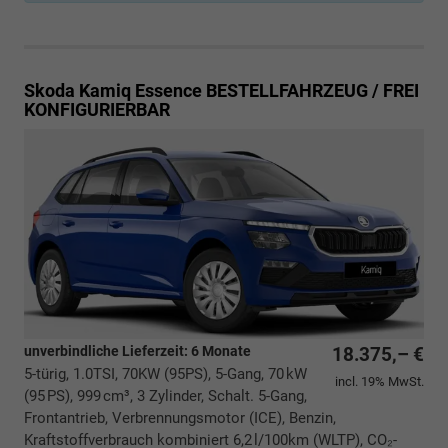
Skoda Kamiq
Essence BESTELLFAHRZEUG / FREI
KONFIGURIERBAR
unverbindliche Lieferzeit:
6 Monate
18.375,– €
5-türig, 1.0TSI, 70KW (95PS), 5-Gang, 70 kW
incl. 19% MwSt.
(95 PS), 999 cm³, 3 Zylinder, Schalt. 5-Gang,
Frontantrieb, Verbrennungsmotor (ICE), Benzin,
Kraftstoffverbrauch kombiniert 6,2 l/100km (WLTP), CO₂-