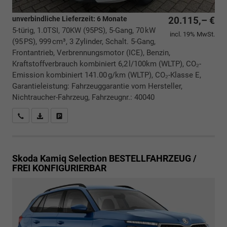
unverbindliche Lieferzeit:
6 Monate
20.115,– €
5-türig, 1.0TSI, 70KW (95PS), 5-Gang, 70 kW
incl. 19% MwSt.
(95 PS), 999 cm³, 3 Zylinder, Schalt. 5-Gang,
Frontantrieb, Verbrennungsmotor (ICE), Benzin,
Kraftstoffverbrauch kombiniert 6,2 l/100km (WLTP), CO₂-
Emission kombiniert 141.00 g/km (WLTP), CO₂-Klasse E,
Garantieleistung: Fahrzeuggarantie vom Hersteller,
Nichtraucher-Fahrzeug, Fahrzeugnr.: 40040
Rückrufbitte absenden
PDF-Datei, Fahrzeugexposé drucken
Drucken, parken oder vergleichen
Skoda Kamiq
Selection BESTELLFAHRZEUG /
FREI KONFIGURIERBAR