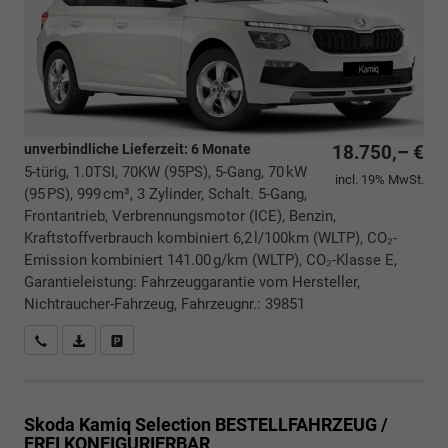
unverbindliche Lieferzeit:
6 Monate
18.750,– €
5-türig, 1.0TSI, 70KW (95PS), 5-Gang, 70 kW
incl. 19% MwSt.
(95 PS), 999 cm³, 3 Zylinder, Schalt. 5-Gang,
Frontantrieb, Verbrennungsmotor (ICE), Benzin,
Kraftstoffverbrauch kombiniert 6,2 l/100km (WLTP), CO₂-
Emission kombiniert 141.00 g/km (WLTP), CO₂-Klasse E,
Garantieleistung: Fahrzeuggarantie vom Hersteller,
Nichtraucher-Fahrzeug, Fahrzeugnr.: 39851
Rückrufbitte absenden
PDF-Datei, Fahrzeugexposé drucken
Drucken, parken oder vergleichen
Skoda Kamiq
Selection BESTELLFAHRZEUG /
FREI KONFIGURIERBAR