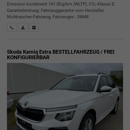
Emission kombiniert 141.00 g/km (WLTP), CO₂-Klasse E,
Garantieleistung: Fahrzeuggarantie vom Hersteller,
Nichtraucher-Fahrzeug, Fahrzeugnr.: 39848
Rückrufbitte absenden
PDF-Datei, Fahrzeugexposé drucken
Drucken, parken oder vergleichen
Skoda Kamiq
Extra BESTELLFAHRZEUG / FREI
KONFIGURIERBAR