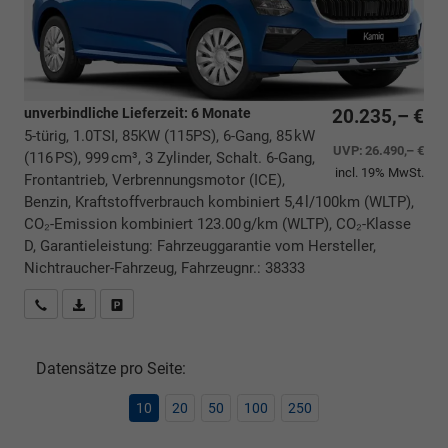
unverbindliche Lieferzeit:
6 Monate
20.235,– €
5-türig, 1.0TSI, 85KW (115PS), 6-Gang, 85 kW
UVP:
26.490,– €
(116 PS), 999 cm³, 3 Zylinder, Schalt. 6-Gang,
incl. 19% MwSt.
Frontantrieb, Verbrennungsmotor (ICE),
Benzin, Kraftstoffverbrauch kombiniert 5,4 l/100km (WLTP),
CO₂-Emission kombiniert 123.00 g/km (WLTP), CO₂-Klasse
D, Garantieleistung: Fahrzeuggarantie vom Hersteller,
Nichtraucher-Fahrzeug, Fahrzeugnr.: 38333
Rückrufbitte absenden
PDF-Datei, Fahrzeugexposé drucken
Drucken, parken oder vergleichen
Datensätze pro Seite:
10
20
50
100
250