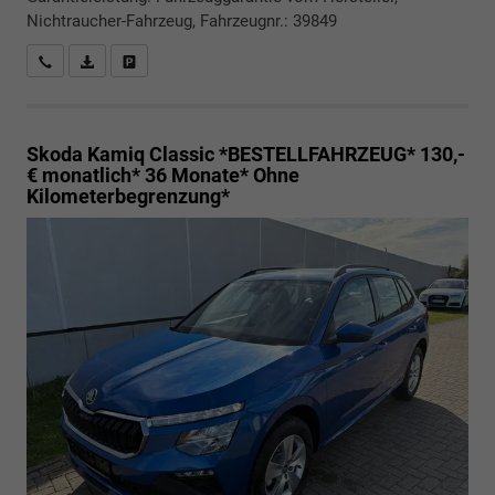
Nichtraucher-Fahrzeug, Fahrzeugnr.: 39849
Rückrufbitte absenden
PDF-Datei, Fahrzeugexposé drucken
Drucken, parken oder vergleichen
Skoda Kamiq
Classic *BESTELLFAHRZEUG* 130,-
€ monatlich* 36 Monate* Ohne
Kilometerbegrenzung*