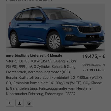
unverbindliche Lieferzeit:
6 Monate
19.475,– €
5-türig, 1.0TSI, 70KW (95PS), 5-Gang, 70 kW
UVP:
25.330,– €
(95 PS), 999 cm³, 3 Zylinder, Schalt. 5-Gang,
incl. 19% MwSt.
Frontantrieb, Verbrennungsmotor (ICE),
Benzin, Kraftstoffverbrauch kombiniert 6,2 l/100km (WLTP),
CO₂-Emission kombiniert 141.00 g/km (WLTP), CO₂-Klasse
E, Garantieleistung: Fahrzeuggarantie vom Hersteller,
Nichtraucher-Fahrzeug, Fahrzeugnr.: 38332
Rückrufbitte absenden
PDF-Datei, Fahrzeugexposé drucken
Drucken, parken oder vergleichen