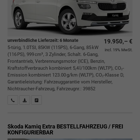
unverbindliche Lieferzeit:
6 Monate
19.950,– €
5-türig, 1.0TSI, 85KW (115PS), 6-Gang, 85 kW
incl. 19% MwSt.
(116 PS), 999 cm³, 3 Zylinder, Schalt. 6-Gang,
Frontantrieb, Verbrennungsmotor (ICE), Benzin,
Kraftstoffverbrauch kombiniert 5,4 l/100km (WLTP), CO₂-
Emission kombiniert 123.00 g/km (WLTP), CO₂-Klasse D,
Garantieleistung: Fahrzeuggarantie vom Hersteller,
Nichtraucher-Fahrzeug, Fahrzeugnr.: 39852
Rückrufbitte absenden
PDF-Datei, Fahrzeugexposé drucken
Drucken, parken oder vergleichen
Skoda Kamiq
Extra BESTELLFAHRZEUG / FREI
KONFIGURIERBAR