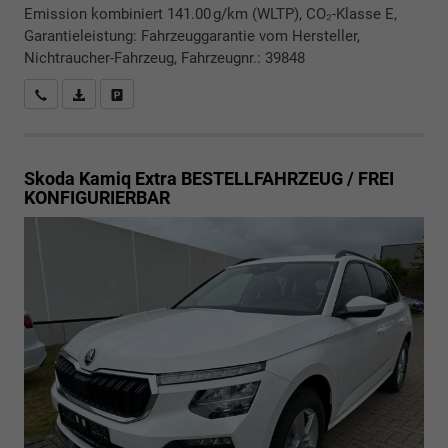
Emission kombiniert 141.00 g/km (WLTP), CO₂-Klasse E,
Garantieleistung: Fahrzeuggarantie vom Hersteller,
Nichtraucher-Fahrzeug, Fahrzeugnr.: 39848
Rückrufbitte absenden
PDF-Datei, Fahrzeugexposé drucken
Drucken, parken oder vergleichen
Skoda Kamiq
Extra BESTELLFAHRZEUG / FREI
KONFIGURIERBAR