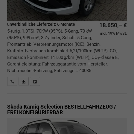
unverbindliche Lieferzeit:
6 Monate
18.650,– €
5-türig, 1.0TSI, 70KW (95PS), 5-Gang, 70 kW
incl. 19% MwSt.
(95 PS), 999 cm³, 3 Zylinder, Schalt. 5-Gang,
Frontantrieb, Verbrennungsmotor (ICE), Benzin,
Kraftstoffverbrauch kombiniert 6,2 l/100km (WLTP), CO₂-
Emission kombiniert 141.00 g/km (WLTP), CO₂-Klasse E,
Garantieleistung: Fahrzeuggarantie vom Hersteller,
Nichtraucher-Fahrzeug, Fahrzeugnr.: 40035
Rückrufbitte absenden
PDF-Datei, Fahrzeugexposé drucken
Drucken, parken oder vergleichen
Skoda Kamiq
Selection BESTELLFAHRZEUG /
FREI KONFIGURIERBAR