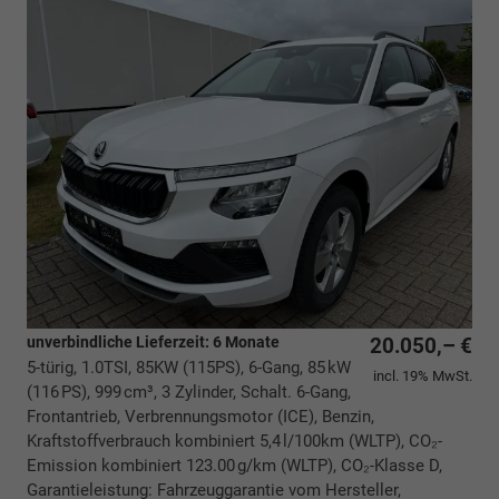
unverbindliche Lieferzeit:
6 Monate
20.050,– €
5-türig, 1.0TSI, 85KW (115PS), 6-Gang, 85 kW
incl. 19% MwSt.
(116 PS), 999 cm³, 3 Zylinder, Schalt. 6-Gang,
Frontantrieb, Verbrennungsmotor (ICE), Benzin,
Kraftstoffverbrauch kombiniert 5,4 l/100km (WLTP), CO₂-
Emission kombiniert 123.00 g/km (WLTP), CO₂-Klasse D,
Garantieleistung: Fahrzeuggarantie vom Hersteller,