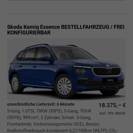
Skoda Kamiq
Essence BESTELLFAHRZEUG / FREI
KONFIGURIERBAR
unverbindliche Lieferzeit:
6 Monate
18.375,– €
5-türig, 1.0TSI, 70KW (95PS), 5-Gang, 70 kW
incl. 19% MwSt.
(95 PS), 999 cm³, 3 Zylinder, Schalt. 5-Gang,
Frontantrieb, Verbrennungsmotor (ICE), Benzin,
Kraftstoffverbrauch kombiniert 6,2 l/100km (WLTP), CO₂-