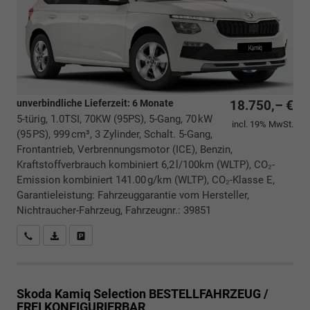
unverbindliche Lieferzeit:
6 Monate
18.750,– €
5-türig, 1.0TSI, 70KW (95PS), 5-Gang, 70 kW
incl. 19% MwSt.
(95 PS), 999 cm³, 3 Zylinder, Schalt. 5-Gang,
Frontantrieb, Verbrennungsmotor (ICE), Benzin,
Kraftstoffverbrauch kombiniert 6,2 l/100km (WLTP), CO₂-
Emission kombiniert 141.00 g/km (WLTP), CO₂-Klasse E,
Garantieleistung: Fahrzeuggarantie vom Hersteller,
Nichtraucher-Fahrzeug, Fahrzeugnr.: 39851
Rückrufbitte absenden
PDF-Datei, Fahrzeugexposé drucken
Drucken, parken oder vergleichen
Skoda Kamiq
Selection BESTELLFAHRZEUG /
FREI KONFIGURIERBAR