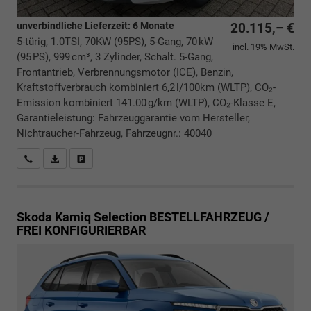
unverbindliche Lieferzeit:
6 Monate
20.115,– €
5-türig, 1.0TSI, 70KW (95PS), 5-Gang, 70 kW
incl. 19% MwSt.
(95 PS), 999 cm³, 3 Zylinder, Schalt. 5-Gang,
Frontantrieb, Verbrennungsmotor (ICE), Benzin,
Kraftstoffverbrauch kombiniert 6,2 l/100km (WLTP), CO₂-
Emission kombiniert 141.00 g/km (WLTP), CO₂-Klasse E,
Garantieleistung: Fahrzeuggarantie vom Hersteller,
Nichtraucher-Fahrzeug, Fahrzeugnr.: 40040
Rückrufbitte absenden
PDF-Datei, Fahrzeugexposé drucken
Drucken, parken oder vergleichen
Skoda Kamiq
Selection BESTELLFAHRZEUG /
FREI KONFIGURIERBAR