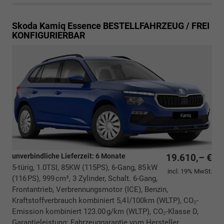
Skoda Kamiq
Essence BESTELLFAHRZEUG / FREI
KONFIGURIERBAR
unverbindliche Lieferzeit:
6 Monate
19.610,– €
5-türig, 1.0TSI, 85KW (115PS), 6-Gang, 85 kW
incl. 19% MwSt.
(116 PS), 999 cm³, 3 Zylinder, Schalt. 6-Gang,
Frontantrieb, Verbrennungsmotor (ICE), Benzin,
Kraftstoffverbrauch kombiniert 5,4 l/100km (WLTP), CO₂-
Emission kombiniert 123.00 g/km (WLTP), CO₂-Klasse D,
Garantieleistung: Fahrzeuggarantie vom Hersteller,