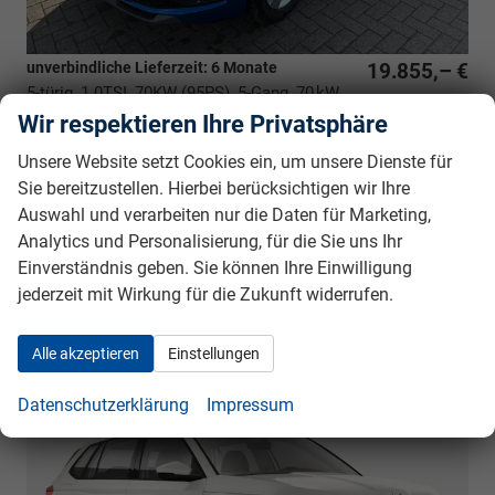
unverbindliche Lieferzeit:
6 Monate
19.855,– €
5-türig, 1.0TSI, 70KW (95PS), 5-Gang, 70 kW
incl. 19% MwSt.
(95 PS), 999 cm³, 3 Zylinder, Schalt. 5-Gang,
Wir respektieren Ihre Privatsphäre
Frontantrieb, Verbrennungsmotor (ICE), Benzin,
Unsere Website setzt Cookies ein, um unsere Dienste für
Kraftstoffverbrauch kombiniert 6,2 l/100km (WLTP), CO₂-
Sie bereitzustellen. Hierbei berücksichtigen wir Ihre
Emission kombiniert 141.00 g/km (WLTP), CO₂-Klasse E,
Auswahl und verarbeiten nur die Daten für Marketing,
Garantieleistung: Fahrzeuggarantie vom Hersteller,
Nichtraucher-Fahrzeug, Fahrzeugnr.: 39942
Analytics und Personalisierung, für die Sie uns Ihr
Einverständnis geben. Sie können Ihre Einwilligung
Rückrufbitte absenden
PDF-Datei, Fahrzeugexposé drucken
Drucken, parken oder vergleichen
jederzeit mit Wirkung für die Zukunft widerrufen.
Alle akzeptieren
Einstellungen
Skoda Kamiq
Selection BESTELLFAHRZEUG /
FREI KONFIGURIERBAR
Datenschutzerklärung
Impressum