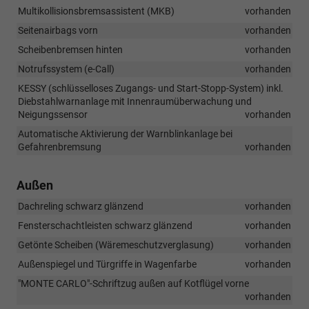
Multikollisionsbremsassistent (MKB)
vorhanden
Seitenairbags vorn
vorhanden
Scheibenbremsen hinten
vorhanden
Notrufssystem (e-Call)
vorhanden
KESSY (schlüsselloses Zugangs- und Start-Stopp-System) inkl.
Diebstahlwarnanlage mit Innenraumüberwachung und
Neigungssensor
vorhanden
Automatische Aktivierung der Warnblinkanlage bei
Gefahrenbremsung
vorhanden
Außen
Dachreling schwarz glänzend
vorhanden
Fensterschachtleisten schwarz glänzend
vorhanden
Getönte Scheiben (Wäremeschutzverglasung)
vorhanden
Außenspiegel und Türgriffe in Wagenfarbe
vorhanden
"MONTE CARLO"-Schriftzug außen auf Kotflügel vorne
vorhanden