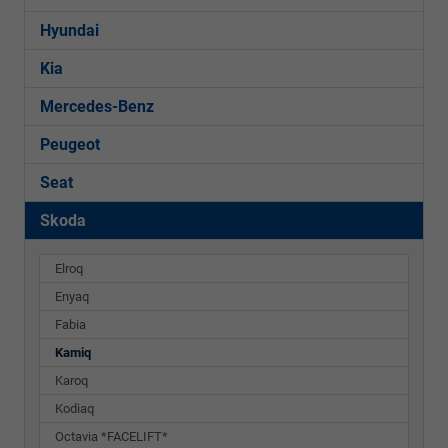
Hyundai
Kia
Mercedes-Benz
Peugeot
Seat
Skoda
Elroq
Enyaq
Fabia
Kamiq
Karoq
Kodiaq
Octavia *FACELIFT*