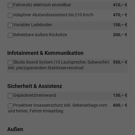
Fahrersitz elektrisch einstellbar
410,– €
Adaptiver Abstandsassistent bis 210 Km/h
470,– €
Variabler Ladeboden
150,– €
Beheizbare äußere Rücksitze
200,– €
Infotainment & Kommunikation
Škoda Sound System (10 Lautsprecher, Subwoofer)
550,– €
inkl. platzsparendem Stahlreservenotrad
Sicherheit & Assistenz
Gepäcknetztrennwand
130,– €
Proaktiver Insassenschutz inkl. Seitenairbags vorn
600,– €
und hinten, Fahrer-Knieairbag
Außen