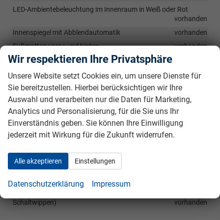
LED-Ambientebeleuchtung im Innenraum in Weiß oder Rot
vorhanden
Innenspiegel mit Abblendautomatik
vorhanden
Fußmatten vorne und hinten
vorhanden
Wir respektieren Ihre Privatsphäre
Mittelarmlehne hinten
vorhanden
Handbremshebelgriff in Leder
vorhanden
Unsere Website setzt Cookies ein, um unsere Dienste für
Sie bereitzustellen. Hierbei berücksichtigen wir Ihre
2-Zonen-Klimaautomatik CLIMATRONIC
vorhanden
Auswahl und verarbeiten nur die Daten für Marketing,
Fahrprofilauswahl
vorhanden
Analytics und Personalisierung, für die Sie uns Ihr
Emblem "Monte Carlo"
vorhanden
Einverständnis geben. Sie können Ihre Einwilligung
Dachhimmel schwarz
vorhanden
jederzeit mit Wirkung für die Zukunft widerrufen.
Pedalerie in Edelstahl-Optik
vorhanden
Türeinstiegsleisten vorn und hinten
vorhanden
Alle akzeptieren
Einstellungen
KESSY (schlüsselloses Zugangs- und Start-Stopp-System)
vorhanden
Datenschutzerklärung
Impressum
3-Speichen Multifunktionslederlenkrad beheizbar (bei DSG inkl.
Schaltwippen)
vorhanden