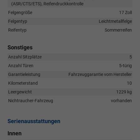
(ASR/CTS/ETS), Reifendruckkontrolle
Felgengröße
17 Zoll
Felgentyp
Leichtmetallfelge
Reifentyp
Sommerreifen
Sonstiges
Anzahl Sitzplätze
5
Anzahl Türen
5-türig
Garantieleistung
Fahrzeuggarantie vom Hersteller
Kilometerstand
10
Leergewicht
1229 kg
Nichtraucher-Fahrzeug
vorhanden
Serienausstattungen
Innen