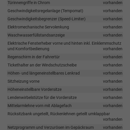
Türinnengriffe in Chrom
vorhanden
Geschwindigkeitsregelanlage (Tempomat)
vorhanden
Geschwindigkeitsbegrenzer (Speed-Limiter)
vorhanden
Elektromechanische Servolenkung
vorhanden
Waschwasserfüllstandsanzeige
vorhanden
Elektrische Fensterheber vorne und hinten inkl. Einklemmschutz
und Komfortbedienung
vorhanden
Regenschirm in der Fahrertür
vorhanden
Tickethalter an der Windschutzscheibe
vorhanden
Höhen- und längeneinstellbares Lenkrad
vorhanden
Sitzheizung vorne
vorhanden
Höheneinstellbare Vordersitze
vorhanden
Lendenwirbelstütze für die Vordersitze
vorhanden
Mittelarmlehne vorn mit Ablagefach
vorhanden
Rücksitzbank ungeteilt, Rückenlehnen geteilt umklappbar
vorhanden
Netzprogramm und Verzurösen im Gepäckraum
vorhanden