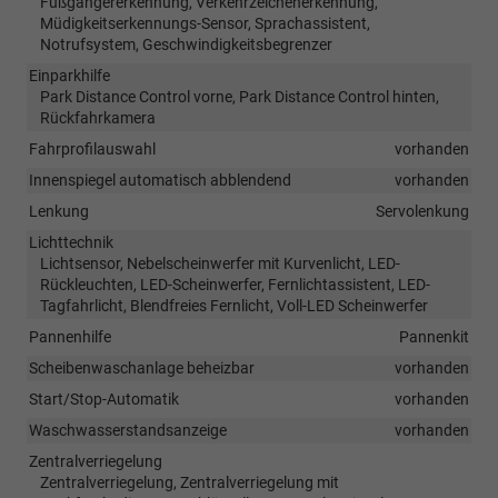
Fußgängererkennung, Verkehrzeichenerkennung,
Müdigkeitserkennungs-Sensor, Sprachassistent,
Notrufsystem, Geschwindigkeitsbegrenzer
Einparkhilfe
Park Distance Control vorne, Park Distance Control hinten,
Rückfahrkamera
Fahrprofilauswahl
vorhanden
Innenspiegel automatisch abblendend
vorhanden
Lenkung
Servolenkung
Lichttechnik
Lichtsensor, Nebelscheinwerfer mit Kurvenlicht, LED-
Rückleuchten, LED-Scheinwerfer, Fernlichtassistent, LED-
Tagfahrlicht, Blendfreies Fernlicht, Voll-LED Scheinwerfer
Pannenhilfe
Pannenkit
Scheibenwaschanlage beheizbar
vorhanden
Start/Stop-Automatik
vorhanden
Waschwasserstandsanzeige
vorhanden
Zentralverriegelung
Zentralverriegelung, Zentralverriegelung mit