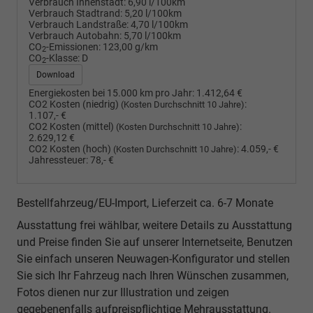
Verbrauch Innenstadt:
6,90 l/100km
Verbrauch Stadtrand:
5,20 l/100km
Verbrauch Landstraße:
4,70 l/100km
Verbrauch Autobahn:
5,70 l/100km
CO
-Emissionen:
123,00 g/km
2
CO
-Klasse:
D
2
Download
Energiekosten bei 15.000 km pro Jahr:
1.412,64 €
CO2 Kosten (niedrig)
:
(Kosten Durchschnitt 10 Jahre)
1.107,- €
CO2 Kosten (mittel)
:
(Kosten Durchschnitt 10 Jahre)
2.629,12 €
CO2 Kosten (hoch)
:
4.059,- €
(Kosten Durchschnitt 10 Jahre)
Jahressteuer:
78,- €
Bestellfahrzeug/EU-Import, Lieferzeit ca. 6-7 Monate
Ausstattung frei wählbar, weitere Details zu Ausstattung
und Preise finden Sie auf unserer Internetseite, Benutzen
Sie einfach unseren Neuwagen-Konfigurator und stellen
Sie sich Ihr Fahrzeug nach Ihren Wünschen zusammen,
Fotos dienen nur zur Illustration und zeigen
gegebenenfalls aufpreispflichtige Mehrausstattung.