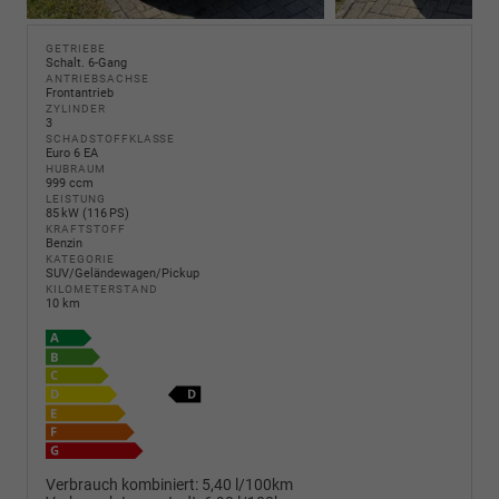
GETRIEBE
Schalt. 6-Gang
ANTRIEBSACHSE
Frontantrieb
ZYLINDER
3
SCHADSTOFFKLASSE
Euro 6 EA
HUBRAUM
999 ccm
LEISTUNG
85 kW (116 PS)
KRAFTSTOFF
Benzin
KATEGORIE
SUV/Geländewagen/Pickup
KILOMETERSTAND
10 km
Verbrauch kombiniert:
5,40 l/100km