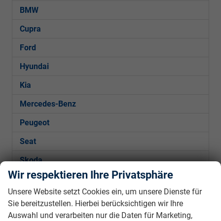
BMW
Cupra
Ford
Hyundai
Kia
Mercedes-Benz
Peugeot
Seat
Skoda
Wir respektieren Ihre Privatsphäre
VW
Unsere Website setzt Cookies ein, um unsere Dienste für
Sie bereitzustellen. Hierbei berücksichtigen wir Ihre
Golf
Auswahl und verarbeiten nur die Daten für Marketing,
Golf Variant