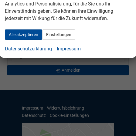
Analytics und Personalisierung, für die Sie uns Ihr
Passat Variant
Einverständnis geben. Sie können Ihre Einwilligung
Polo
jederzeit mit Wirkung für die Zukunft widerrufen.
T-Cross
T-Roc
Alle akzeptieren
Einstellungen
Taigo
Datenschutzerklärung
Impressum
Tayron
Tiguan
Anmelden
Impressum
Widerrufsbelehrung
Datenschutz
Cookie-Einstellungen