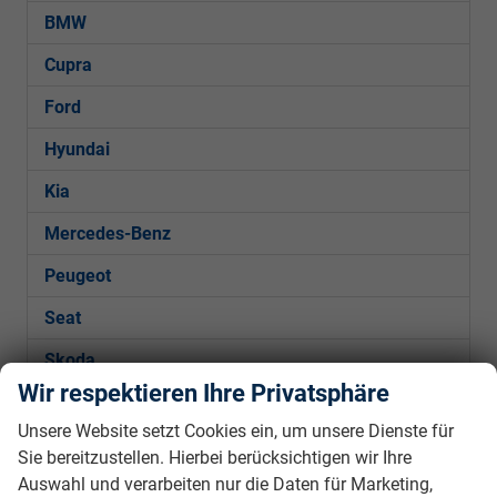
BMW
Cupra
Ford
Hyundai
Kia
Mercedes-Benz
Peugeot
Seat
Skoda
Wir respektieren Ihre Privatsphäre
VW
Unsere Website setzt Cookies ein, um unsere Dienste für
Sie bereitzustellen. Hierbei berücksichtigen wir Ihre
Golf
Auswahl und verarbeiten nur die Daten für Marketing,
Golf Variant