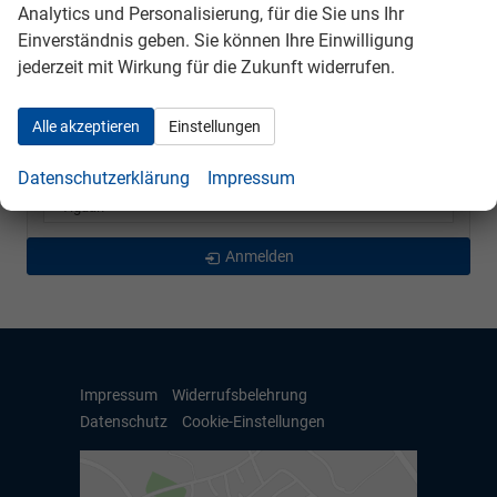
Analytics und Personalisierung, für die Sie uns Ihr
Passat Variant
Einverständnis geben. Sie können Ihre Einwilligung
Polo
jederzeit mit Wirkung für die Zukunft widerrufen.
T-Cross
T-Roc
Alle akzeptieren
Einstellungen
Taigo
Datenschutzerklärung
Impressum
Tayron
Tiguan
Anmelden
Impressum
Widerrufsbelehrung
Datenschutz
Cookie-Einstellungen