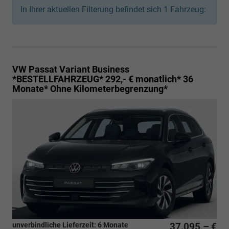
In Ihrer aktuellen Filterung befindet sich
1
Fahrzeug:
VW Passat Variant
Business
*BESTELLFAHRZEUG* 292,- € monatlich* 36
Monate* Ohne Kilometerbegrenzung*
unverbindliche Lieferzeit:
6 Monate
37.095,– €