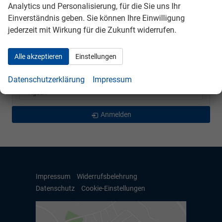
Analytics und Personalisierung, für die Sie uns Ihr
Passat Variant
Einverständnis geben. Sie können Ihre Einwilligung
Polo
jederzeit mit Wirkung für die Zukunft widerrufen.
T-Cross
T-Roc
Alle akzeptieren
Einstellungen
Taigo
Datenschutzerklärung
Impressum
Tayron
Tiguan
Anmelden
Impressum
Widerrufsbelehrung
Datenschutz
Cookie-Einstellungen