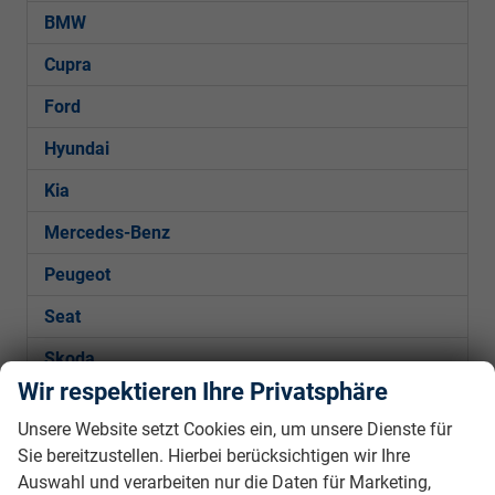
BMW
Cupra
Ford
Hyundai
Kia
Mercedes-Benz
Peugeot
Seat
Skoda
Wir respektieren Ihre Privatsphäre
VW
Unsere Website setzt Cookies ein, um unsere Dienste für
Sie bereitzustellen. Hierbei berücksichtigen wir Ihre
Golf
Auswahl und verarbeiten nur die Daten für Marketing,
Golf Variant