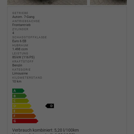
GETRIEBE
Autom. 7-Gang
ANTRIEBSACHSE
Frontantrieb
ZYLINDER
4
SCHADSTOFFKLASSE
Euro 6 EB
HUBRAUM
1.498 ccm
LEISTUNG
85 kW (116 PS)
KRAFTSTOFF
Benzin
KATEGORIE
Limousine
KILOMETERSTAND
10 km
Verbrauch kombiniert:
5,20 l/100km