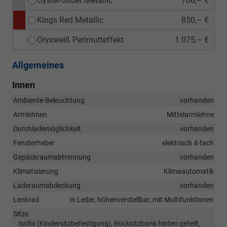
Oyster-Silber Metallic
700,– €
Kings Red Metallic
850,– €
Oryxweiß Perlmutteffekt
1.075,– €
Allgemeines
Innen
Ambiente-Beleuchtung
vorhanden
Armlehnen
Mittelarmlehne
Durchlademöglichkeit
vorhanden
Fensterheber
elektrisch 4-fach
Gepäckraumabtrennung
vorhanden
Klimatisierung
Klimaautomatik
Laderaumabdeckung
vorhanden
Lenkrad
in Leder, höhenverstellbar, mit Multifunktionen
Sitze
Isofix (Kindersitzbefestigung), Rücksitzbank hinten geteilt,