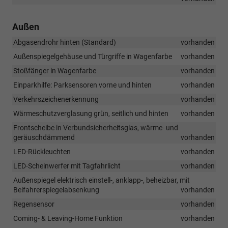
Außen
Abgasendrohr hinten (Standard)
vorhanden
Außenspiegelgehäuse und Türgriffe in Wagenfarbe
vorhanden
Stoßfänger in Wagenfarbe
vorhanden
Einparkhilfe: Parksensoren vorne und hinten
vorhanden
Verkehrszeichenerkennung
vorhanden
Wärmeschutzverglasung grün, seitlich und hinten
vorhanden
Frontscheibe in Verbundsicherheitsglas, wärme- und
geräuschdämmend
vorhanden
LED-Rückleuchten
vorhanden
LED-Scheinwerfer mit Tagfahrlicht
vorhanden
Außenspiegel elektrisch einstell-, anklapp-, beheizbar, mit
Beifahrerspiegelabsenkung
vorhanden
Regensensor
vorhanden
Coming- & Leaving-Home Funktion
vorhanden