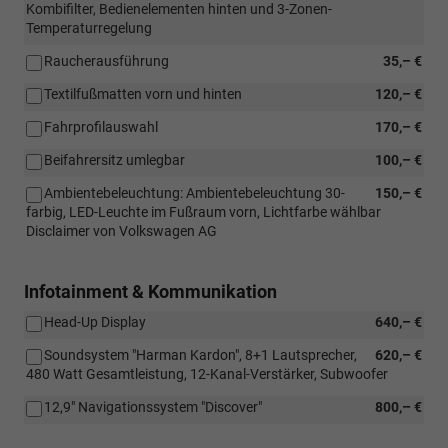
Kombifilter, Bedienelementen hinten und 3-Zonen-
Temperaturregelung
Raucherausführung
35,– €
Textilfußmatten vorn und hinten
120,– €
Fahrprofilauswahl
170,– €
Beifahrersitz umlegbar
100,– €
Ambientebeleuchtung: Ambientebeleuchtung 30-
150,– €
farbig, LED-Leuchte im Fußraum vorn, Lichtfarbe wählbar
Disclaimer von Volkswagen AG
Infotainment & Kommunikation
Head-Up Display
640,– €
Soundsystem "Harman Kardon", 8+1 Lautsprecher,
620,– €
480 Watt Gesamtleistung, 12-Kanal-Verstärker, Subwoofer
12,9" Navigationssystem "Discover"
800,– €