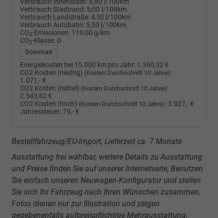
Verbrauch Innenstadt:
6,80 l/100km
Verbrauch Stadtrand:
5,00 l/100km
Verbrauch Landstraße:
4,50 l/100km
Verbrauch Autobahn:
5,50 l/100km
CO
-Emissionen:
119,00 g/km
2
CO
-Klasse:
D
2
Download
Energiekosten bei 15.000 km pro Jahr:
1.360,32 €
CO2 Kosten (niedrig)
:
(Kosten Durchschnitt 10 Jahre)
1.071,- €
CO2 Kosten (mittel)
:
(Kosten Durchschnitt 10 Jahre)
2.543,62 €
CO2 Kosten (hoch)
:
3.927,- €
(Kosten Durchschnitt 10 Jahre)
Jahressteuer:
79,- €
Bestellfahrzeug/EU-Import, Lieferzeit ca. 7 Monate
Ausstattung frei wählbar, weitere Details zu Ausstattung
und Preise finden Sie auf unserer Internetseite, Benutzen
Sie einfach unseren Neuwagen-Konfigurator und stellen
Sie sich Ihr Fahrzeug nach Ihren Wünschen zusammen,
Fotos dienen nur zur Illustration und zeigen
gegebenenfalls aufpreispflichtige Mehrausstattung.