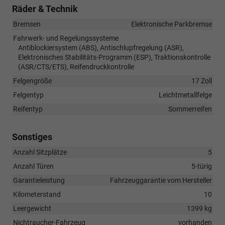
Räder & Technik
Bremsen
Elektronische Parkbremse
Fahrwerk- und Regelungssysteme
Antiblockiersystem (ABS), Antischlupfregelung (ASR),
Elektronisches Stabilitäts-Programm (ESP), Traktionskontrolle
(ASR/CTS/ETS), Reifendruckkontrolle
Felgengröße
17 Zoll
Felgentyp
Leichtmetallfelge
Reifentyp
Sommerreifen
Sonstiges
Anzahl Sitzplätze
5
Anzahl Türen
5-türig
Garantieleistung
Fahrzeuggarantie vom Hersteller
Kilometerstand
10
Leergewicht
1399 kg
Nichtraucher-Fahrzeug
vorhanden