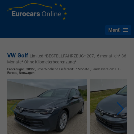
Menü
VW Golf
Limited *BESTELLFAHRZEUG* 207,- € monatlich* 36
Monate* Ohne Kilometerbegrenzung*
Fahrzeugnr.
:
38960
, unverbindliche Lieferzeit:
7 Monate
, Landesversion: EU -
Europa,
Neuwagen