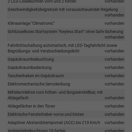
2 LED-Leseleuchten vorn und 2 hinten
vorhanden
Geschwindigkeitsbegrenzer mit vorausschauender Regelung
vorhanden
Klimaanlage "Climatronic"
vorhanden
Schlüsselloses Startsystem "Keyless Start" ohne Safe-Sicherung
vorhanden
Fahrlichtschaltung automatisch, mit LED-Tagfahrlicht sowie
Begrüßungs- und Verabschiedungslicht
vorhanden
Gepäckraumbeleuchtung
vorhanden
Gepäckraumbadeckung
vorhanden
Taschenhaken im Gepäckraum
vorhanden
Elektromechanische Servolenkung
vorhanden
Mittelarmlehne vorn höhen- und längseinstellbar, mit
Ablagefach
vorhanden
Ablagefächer in den Türen
vorhanden
Elektrische Fensterheber vorne und hinten
vorhanden
Adaptiver Abstandstempomat (ACC) bis 210 Km/h
vorhanden
Ambientebeleuchtung 10-farbig
vorhanden