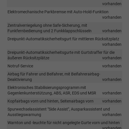
vorhanden
Elektromechanische Parkbremse mit Auto-Hold-Funktion
vorhanden
Zentralverriegelung ohne Safe-Sicherung, mit
Funkfernbedienung und 2 Funkklappschlüsseln
vorhanden
Dreipunkt-Automatiksicherheitsgurt für mittleren Rücksitzplatz
vorhanden
Dreipunkt-Automatiksicherheitsgurte mit Gurtstraffer für die
äußeren Rücksitzplätze
vorhanden
Notruf-Service
vorhanden
Airbag für Fahrer und Beifahrer, mit Beifahrerairbag-
Deaktivierung
vorhanden
Elektronisches Stabilisierungsprogramm mit
Gegenlenkunterstützung, ABS, ASR, EDS und MSR
vorhanden
Kopfairbags vorn und hinten, Seitenairbags vorn
vorhanden
Spurwechselassistent "Side Assist", Ausparkassistent und
Ausstiegswarnung
vorhanden
Warnton und -leuchte für nicht angelegte Gurte vorn und hinten
vorhanden