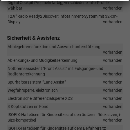
Digital Cockpit Pro, mehrfarbig, verschiedene Info-Profile
wählbar
vorhanden
12,9" Radio Ready2Discover: Infotainment-System mit 32-cm-
Display
vorhanden
Sicherheit & Assistenz
Abbiegebremsfunktion und Ausweichunterstützung
vorhanden
Ablenkungs- und Müdigkeitserkennung
vorhanden
Notbremsassistent "Front Assist" mit Fußgänger- und
Radfahrererkennung
vorhanden
Spurhalteassistent "Lane Assist"
vorhanden
Wegfahrsperre, elektronisch
vorhanden
Elektronische Differenzialsperre XDS
vorhanden
3 Kopfstützen im Fond
vorhanden
ISOFIX-Halteösen für Kindersitze auf den äußeren Rücksitzen, i-
Size-kompatibel
vorhanden
ISOFIX-Halteösen für Kindersitze auf dem Beifahrersitz