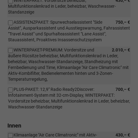
WINTERPAKET: Vordersitze beheizbar,
430,– €
Multifunktionslenkrad in Leder, beheizbar, Waschwasser-
Standanzeige
ASSISTENZPAKET: Spurwechselassistent "Side
750,– €
Assist", Ausparkassistent und Ausstiegswarnung, Fahrassistent
"Travel Assist" und Spurhalteassistent "Lane Assist",
Stauassistent, Proaktives Insassenschutzsystem
WINTERPAKET-PREMIUM: Vordersitze und
2.010,– €
äußere Rücsitze beheizbar, Multifunktionslenkrad in Leder,
beheizbar, Waschwasser-Standanzeige, Standheizung mit
Fernbedienung und Time, Klimaanlage "Air Care Climatronic" mit
Aktiv-Kombifilter, Bedienelementen hinten und 3-Zonen-
Temperaturregelung,
PLUS-PAKET: 12,9" Radio Ready2Discover:
700,– €
Infotainment-System mit 32-cm-Display, WINTERPAKET:
Vordersitze beheizbar, Multifunktionslenkrad in Leder, beheizbar,
Waschwasser-Standanzeige
Innen
Klimaanlage "Air Care Climatronic" mit Aktiv-
430,– €