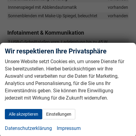
Innnenspiegel mit Abblendautomatik
vorhanden
Sonnenblenden mit Make-Up Spiegel, beleuchtet
vorhanden
Infotainment & Kommunikation
2 USB-C-Schnittstellen vorn, Ladeleistung bis zu 45 W
vorhanden
Wir respektieren Ihre Privatsphäre
2 USB-C-Schnittstellen hinten, Ladeleistung bis zu 45 W
Unsere Website setzt Cookies ein, um unsere Dienste für
vorhanden
Sie bereitzustellen. Hierbei berücksichtigen wir Ihre
6+1 Lautsprecher
vorhanden
Auswahl und verarbeiten nur die Daten für Marketing,
App-Connect Wireless für Apple CarPlay und Android Auto
Analytics und Personalisierung, für die Sie uns Ihr
vorhanden
Einverständnis geben. Sie können Ihre Einwilligung
Digitaler Radioempfang DAB+
vorhanden
jederzeit mit Wirkung für die Zukunft widerrufen.
Telefonschnittstelle (Bluetooth-Freisprecheinrichtung)
vorhanden
Alle akzeptieren
Einstellungen
12-V-Steckdose im Gepäckraum
vorhanden
Nichtraucherausführung - Ablagefach und 12-V-Steckdose vorn
Datenschutzerklärung
Impressum
vorhanden