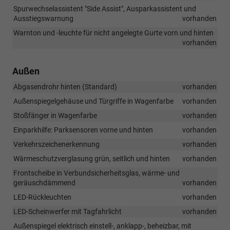
Spurwechselassistent "Side Assist", Ausparkassistent und
Ausstiegswarnung
vorhanden
Warnton und -leuchte für nicht angelegte Gurte vorn und hinten
vorhanden
Außen
Abgasendrohr hinten (Standard)
vorhanden
Außenspiegelgehäuse und Türgriffe in Wagenfarbe
vorhanden
Stoßfänger in Wagenfarbe
vorhanden
Einparkhilfe: Parksensoren vorne und hinten
vorhanden
Verkehrszeichenerkennung
vorhanden
Wärmeschutzverglasung grün, seitlich und hinten
vorhanden
Frontscheibe in Verbundsicherheitsglas, wärme- und
geräuschdämmend
vorhanden
LED-Rückleuchten
vorhanden
LED-Scheinwerfer mit Tagfahrlicht
vorhanden
Außenspiegel elektrisch einstell-, anklapp-, beheizbar, mit