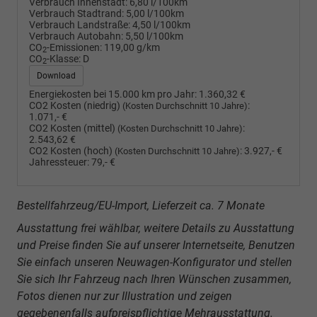
Verbrauch Innenstadt:
6,80 l/100km
Verbrauch Stadtrand:
5,00 l/100km
Verbrauch Landstraße:
4,50 l/100km
Verbrauch Autobahn:
5,50 l/100km
CO
-Emissionen:
119,00 g/km
2
CO
-Klasse:
D
2
Download
Energiekosten bei 15.000 km pro Jahr:
1.360,32 €
CO2 Kosten (niedrig)
:
(Kosten Durchschnitt 10 Jahre)
1.071,- €
CO2 Kosten (mittel)
:
(Kosten Durchschnitt 10 Jahre)
2.543,62 €
CO2 Kosten (hoch)
:
3.927,- €
(Kosten Durchschnitt 10 Jahre)
Jahressteuer:
79,- €
Bestellfahrzeug/EU-Import, Lieferzeit ca. 7 Monate
Ausstattung frei wählbar, weitere Details zu Ausstattung
und Preise finden Sie auf unserer Internetseite, Benutzen
Sie einfach unseren Neuwagen-Konfigurator und stellen
Sie sich Ihr Fahrzeug nach Ihren Wünschen zusammen,
Fotos dienen nur zur Illustration und zeigen
gegebenenfalls aufpreispflichtige Mehrausstattung.