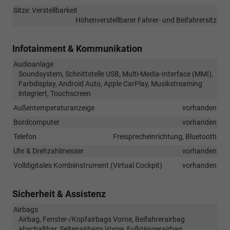
Sitze: Verstellbarkeit
Höhenverstellbarer Fahrer- und Beifahrersitz
Infotainment & Kommunikation
Audioanlage
Soundsystem, Schnittstelle USB, Multi-Media-Interface (MMI),
Farbdisplay, Android Auto, Apple CarPlay, Musikstreaming
integriert, Touchscreen
Außentemperaturanzeige
vorhanden
Bordcomputer
vorhanden
Telefon
Freisprecheinrichtung, Bluetooth
Uhr & Drehzahlmesser
vorhanden
Volldigitales Kombiinstrument (Virtual Cockpit)
vorhanden
Sicherheit & Assistenz
Airbags
Airbag, Fenster-/Kopfairbags Vorne, Beifahrerairbag
abschaltbar, Seitenairbags Vorne, Fußgängerairbag,