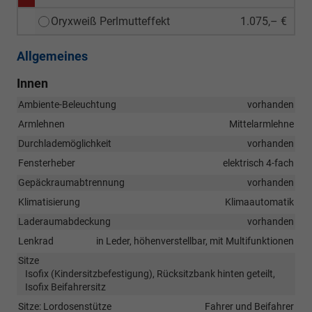
Oryxweiß Perlmutteffekt
1.075,– €
Allgemeines
Innen
Ambiente-Beleuchtung
vorhanden
Armlehnen
Mittelarmlehne
Durchlademöglichkeit
vorhanden
Fensterheber
elektrisch 4-fach
Gepäckraumabtrennung
vorhanden
Klimatisierung
Klimaautomatik
Laderaumabdeckung
vorhanden
Lenkrad
in Leder, höhenverstellbar, mit Multifunktionen
Sitze
Isofix (Kindersitzbefestigung), Rücksitzbank hinten geteilt,
Isofix Beifahrersitz
Sitze: Lordosenstütze
Fahrer und Beifahrer