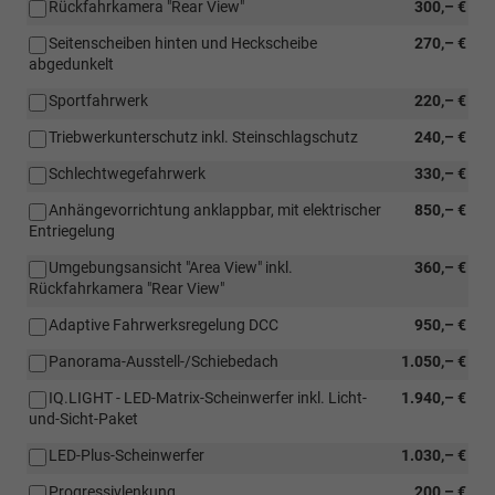
Rückfahrkamera "Rear View"
300,– €
Seitenscheiben hinten und Heckscheibe
270,– €
abgedunkelt
Sportfahrwerk
220,– €
Triebwerkunterschutz inkl. Steinschlagschutz
240,– €
Schlechtwegefahrwerk
330,– €
Anhängevorrichtung anklappbar, mit elektrischer
850,– €
Entriegelung
Umgebungsansicht "Area View" inkl.
360,– €
Rückfahrkamera "Rear View"
Adaptive Fahrwerksregelung DCC
950,– €
Panorama-Ausstell-/Schiebedach
1.050,– €
IQ.LIGHT - LED-Matrix-Scheinwerfer inkl. Licht-
1.940,– €
und-Sicht-Paket
LED-Plus-Scheinwerfer
1.030,– €
Progressivlenkung
200,– €