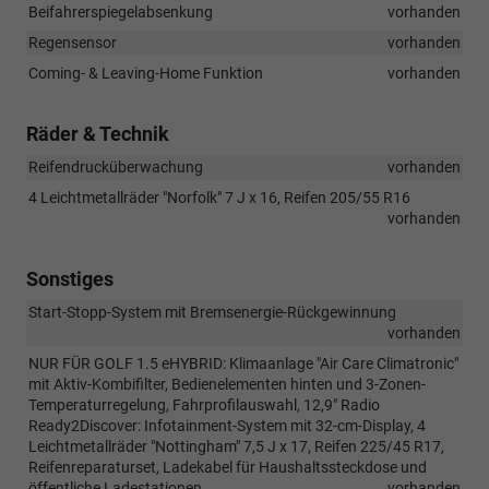
Beifahrerspiegelabsenkung
vorhanden
Regensensor
vorhanden
Coming- & Leaving-Home Funktion
vorhanden
Räder & Technik
Reifendrucküberwachung
vorhanden
4 Leichtmetallräder "Norfolk" 7 J x 16, Reifen 205/55 R16
vorhanden
Sonstiges
Start-Stopp-System mit Bremsenergie-Rückgewinnung
vorhanden
NUR FÜR GOLF 1.5 eHYBRID: Klimaanlage "Air Care Climatronic"
mit Aktiv-Kombifilter, Bedienelementen hinten und 3-Zonen-
Temperaturregelung, Fahrprofilauswahl, 12,9" Radio
Ready2Discover: Infotainment-System mit 32-cm-Display, 4
Leichtmetallräder "Nottingham" 7,5 J x 17, Reifen 225/45 R17,
Reifenreparaturset, Ladekabel für Haushaltssteckdose und
öffentliche Ladestationen
vorhanden