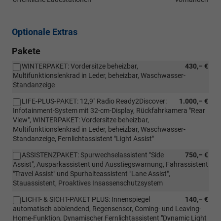
Optionale Extras
Pakete
WINTERPAKET: Vordersitze beheizbar,
430,– €
Multifunktionslenkrad in Leder, beheizbar, Waschwasser-
Standanzeige
LIFE-PLUS-PAKET: 12,9" Radio Ready2Discover:
1.000,– €
Infotainment-System mit 32-cm-Display, Rückfahrkamera "Rear
View", WINTERPAKET: Vordersitze beheizbar,
Multifunktionslenkrad in Leder, beheizbar, Waschwasser-
Standanzeige, Fernlichtassistent "Light Assist"
ASSISTENZPAKET: Spurwechselassistent "Side
750,– €
Assist", Ausparkassistent und Ausstiegswarnung, Fahrassistent
"Travel Assist" und Spurhalteassistent "Lane Assist",
Stauassistent, Proaktives Insassenschutzsystem
LICHT- & SICHT-PAKET PLUS: Innenspiegel
140,– €
automatisch abblendend, Regensensor, Coming- und Leaving-
Home-Funktion, Dynamischer Fernlichtassistent "Dynamic Light