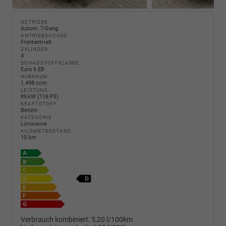
GETRIEBE
Autom. 7-Gang
ANTRIEBSACHSE
Frontantrieb
ZYLINDER
4
SCHADSTOFFKLASSE
Euro 6 EB
HUBRAUM
1.498 ccm
LEISTUNG
85 kW (116 PS)
KRAFTSTOFF
Benzin
KATEGORIE
Limousine
KILOMETERSTAND
10 km
Verbrauch kombiniert:
5,20 l/100km