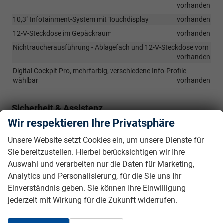
vorhanden
10,3" Infotainment-System mit Touchdisplay
vorhanden
12-V-Steckdose im Gepäckraum
vorhanden
Nichtraucherausführung - Ablagefach und 12-V-Steckdose vorn
vorhanden
Digital Cockpit Pro, mehrfarbig, verschiedene Info-Profile
wählbar
vorhanden
Sicherheit & Assistenz
Wir respektieren Ihre Privatsphäre
Abbiegebremsfunktion und Ausweichunterstützung
vorhanden
Unsere Website setzt Cookies ein, um unsere Dienste für
Ablenkungs- und Müdigkeitserkennung
vorhanden
Sie bereitzustellen. Hierbei berücksichtigen wir Ihre
Notbremsassistent "Front Assist" mit Fußgänger- und
Auswahl und verarbeiten nur die Daten für Marketing,
Radfahrererkennung
vorhanden
Analytics und Personalisierung, für die Sie uns Ihr
Spurhalteassistent "Lane Assist"
vorhanden
Einverständnis geben. Sie können Ihre Einwilligung
Wegfahrsperre, elektronisch
vorhanden
jederzeit mit Wirkung für die Zukunft widerrufen.
Elektronische Differenzialsperre XDS
vorhanden