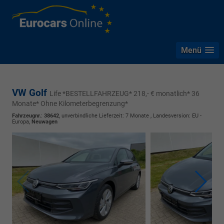
Menü
VW Golf
Life *BESTELLFAHRZEUG* 218,- € monatlich* 36
Monate* Ohne Kilometerbegrenzung*
Fahrzeugnr.
:
38642
, unverbindliche Lieferzeit:
7 Monate
, Landesversion: EU -
Europa,
Neuwagen