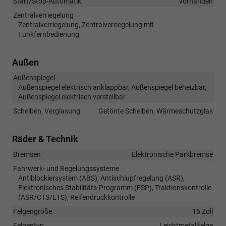
Start/Stop-Automatik
vorhanden
Zentralverriegelung
Zentralverriegelung, Zentralverriegelung mit
Funkfernbedienung
Außen
Außenspiegel
Außenspiegel elektrisch anklappbar, Außenspiegel beheizbar,
Außenspiegel elektrisch verstellbar
Scheiben, Verglasung
Getönte Scheiben, Wärmeschutzglas
Räder & Technik
Bremsen
Elektronische Parkbremse
Fahrwerk- und Regelungssysteme
Antiblockiersystem (ABS), Antischlupfregelung (ASR),
Elektronisches Stabilitäts-Programm (ESP), Traktionskontrolle
(ASR/CTS/ETS), Reifendruckkontrolle
Felgengröße
16 Zoll
Felgentyp
Leichtmetallfelge