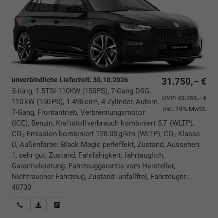
unverbindliche Lieferzeit:
30.10.2026
31.750,– €
5-türig, 1.5TSI 110KW (150PS), 7-Gang DSG,
UVP:
43.769,– €
110 kW (150 PS), 1.498 cm³, 4 Zylinder, Autom.
incl. 19% MwSt.
7-Gang, Frontantrieb, Verbrennungsmotor
(ICE), Benzin, Kraftstoffverbrauch kombiniert 5,7 (WLTP),
CO₂-Emission kombiniert 128.00 g/km (WLTP), CO₂-Klasse
D, Außenfarbe: Black Magic perleffekt, Zustand, Aussehen:
1, sehr gut, Zustand, Fahrfähigkeit: fahrtauglich,
Garantieleistung: Fahrzeuggarantie vom Hersteller,
Nichtraucher-Fahrzeug, Zustand: unfallfrei, Fahrzeugnr.:
40730
Rückrufbitte absenden
PDF-Datei, Fahrzeugexposé drucken
Drucken, parken oder vergleichen