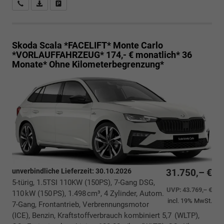
Rückrufbitte absenden
PDF-Datei, Fahrzeugexposé drucken
Drucken, parken oder vergleichen
Skoda Scala *FACELIFT*
Monte Carlo
*VORLAUFFAHRZEUG* 174,- € monatlich* 36
Monate* Ohne Kilometerbegrenzung*
unverbindliche Lieferzeit:
30.10.2026
31.750,– €
5-türig, 1.5TSI 110KW (150PS), 7-Gang DSG,
UVP:
43.769,– €
110 kW (150 PS), 1.498 cm³, 4 Zylinder, Autom.
incl. 19% MwSt.
7-Gang, Frontantrieb, Verbrennungsmotor
(ICE), Benzin, Kraftstoffverbrauch kombiniert 5,7 (WLTP),