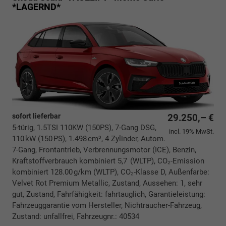
*LAGERND*
sofort lieferbar
29.250,– €
5-türig, 1.5TSI 110KW (150PS), 7-Gang DSG,
incl. 19% MwSt.
110 kW (150 PS), 1.498 cm³, 4 Zylinder, Autom.
7-Gang, Frontantrieb, Verbrennungsmotor (ICE), Benzin,
Kraftstoffverbrauch kombiniert 5,7 (WLTP), CO₂-Emission
kombiniert 128.00 g/km (WLTP), CO₂-Klasse D, Außenfarbe:
Velvet Rot Premium Metallic, Zustand, Aussehen: 1, sehr
gut, Zustand, Fahrfähigkeit: fahrtauglich, Garantieleistung:
Fahrzeuggarantie vom Hersteller, Nichtraucher-Fahrzeug,
Zustand: unfallfrei, Fahrzeugnr.: 40534