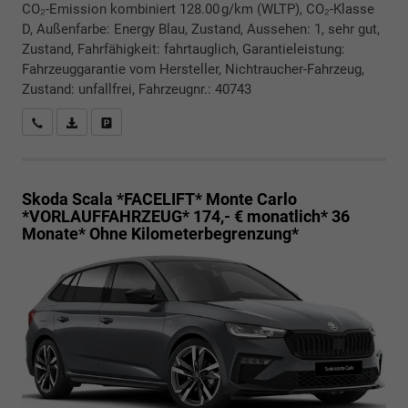
CO₂-Emission kombiniert 128.00 g/km (WLTP), CO₂-Klasse
D, Außenfarbe: Energy Blau, Zustand, Aussehen: 1, sehr gut,
Zustand, Fahrfähigkeit: fahrtauglich, Garantieleistung:
Fahrzeuggarantie vom Hersteller, Nichtraucher-Fahrzeug,
Zustand: unfallfrei, Fahrzeugnr.: 40743
Rückrufbitte absenden
PDF-Datei, Fahrzeugexposé drucken
Drucken, parken oder vergleichen
Skoda Scala *FACELIFT*
Monte Carlo
*VORLAUFFAHRZEUG* 174,- € monatlich* 36
Monate* Ohne Kilometerbegrenzung*