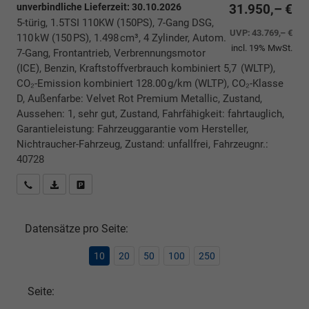
unverbindliche Lieferzeit:
30.10.2026
31.950,– €
5-türig, 1.5TSI 110KW (150PS), 7-Gang DSG,
UVP:
43.769,– €
110 kW (150 PS), 1.498 cm³, 4 Zylinder, Autom.
incl. 19% MwSt.
7-Gang, Frontantrieb, Verbrennungsmotor
(ICE), Benzin, Kraftstoffverbrauch kombiniert 5,7 (WLTP),
CO₂-Emission kombiniert 128.00 g/km (WLTP), CO₂-Klasse
D, Außenfarbe: Velvet Rot Premium Metallic, Zustand,
Aussehen: 1, sehr gut, Zustand, Fahrfähigkeit: fahrtauglich,
Garantieleistung: Fahrzeuggarantie vom Hersteller,
Nichtraucher-Fahrzeug, Zustand: unfallfrei, Fahrzeugnr.:
40728
Rückrufbitte absenden
PDF-Datei, Fahrzeugexposé drucken
Drucken, parken oder vergleichen
Datensätze pro Seite:
10
20
50
100
250
Seite: