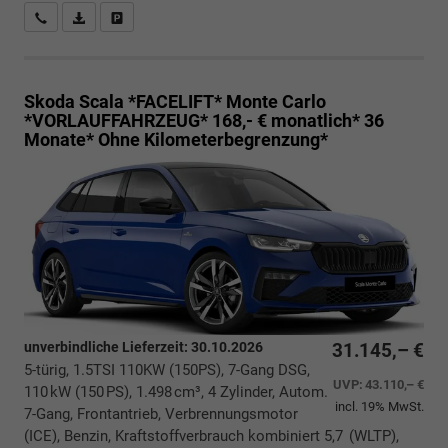
Rückrufbitte absenden
PDF-Datei, Fahrzeugexposé drucken
Drucken, parken oder vergleichen
Skoda Scala *FACELIFT*
Monte Carlo
*VORLAUFFAHRZEUG* 168,- € monatlich* 36
Monate* Ohne Kilometerbegrenzung*
unverbindliche Lieferzeit:
30.10.2026
31.145,– €
5-türig, 1.5TSI 110KW (150PS), 7-Gang DSG,
UVP:
43.110,– €
110 kW (150 PS), 1.498 cm³, 4 Zylinder, Autom.
incl. 19% MwSt.
7-Gang, Frontantrieb, Verbrennungsmotor
(ICE), Benzin, Kraftstoffverbrauch kombiniert 5,7 (WLTP),