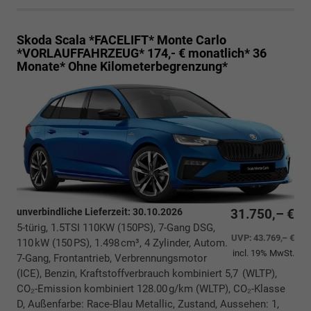
Skoda Scala *FACELIFT*
Monte Carlo
*VORLAUFFAHRZEUG* 174,- € monatlich* 36
Monate* Ohne Kilometerbegrenzung*
unverbindliche Lieferzeit:
30.10.2026
31.750,– €
5-türig, 1.5TSI 110KW (150PS), 7-Gang DSG,
UVP:
43.769,– €
110 kW (150 PS), 1.498 cm³, 4 Zylinder, Autom.
incl. 19% MwSt.
7-Gang, Frontantrieb, Verbrennungsmotor
(ICE), Benzin, Kraftstoffverbrauch kombiniert 5,7 (WLTP),
CO₂-Emission kombiniert 128.00 g/km (WLTP), CO₂-Klasse
D, Außenfarbe: Race-Blau Metallic, Zustand, Aussehen: 1,