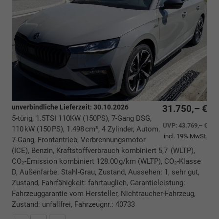
unverbindliche Lieferzeit:
30.10.2026
31.750,– €
5-türig, 1.5TSI 110KW (150PS), 7-Gang DSG,
UVP:
43.769,– €
110 kW (150 PS), 1.498 cm³, 4 Zylinder, Autom.
incl. 19% MwSt.
7-Gang, Frontantrieb, Verbrennungsmotor
(ICE), Benzin, Kraftstoffverbrauch kombiniert 5,7 (WLTP),
CO₂-Emission kombiniert 128.00 g/km (WLTP), CO₂-Klasse
D, Außenfarbe: Stahl-Grau, Zustand, Aussehen: 1, sehr gut,
Zustand, Fahrfähigkeit: fahrtauglich, Garantieleistung:
Fahrzeuggarantie vom Hersteller, Nichtraucher-Fahrzeug,
Zustand: unfallfrei, Fahrzeugnr.: 40733