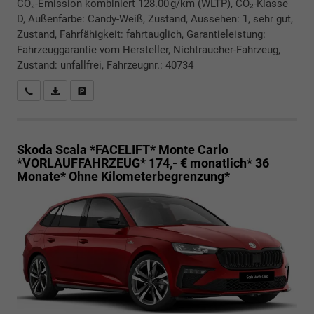
CO₂-Emission kombiniert 128.00 g/km (WLTP), CO₂-Klasse
D, Außenfarbe: Candy-Weiß, Zustand, Aussehen: 1, sehr gut,
Zustand, Fahrfähigkeit: fahrtauglich, Garantieleistung:
Fahrzeuggarantie vom Hersteller, Nichtraucher-Fahrzeug,
Zustand: unfallfrei, Fahrzeugnr.: 40734
Rückrufbitte absenden
PDF-Datei, Fahrzeugexposé drucken
Drucken, parken oder vergleichen
Skoda Scala *FACELIFT*
Monte Carlo
*VORLAUFFAHRZEUG* 174,- € monatlich* 36
Monate* Ohne Kilometerbegrenzung*