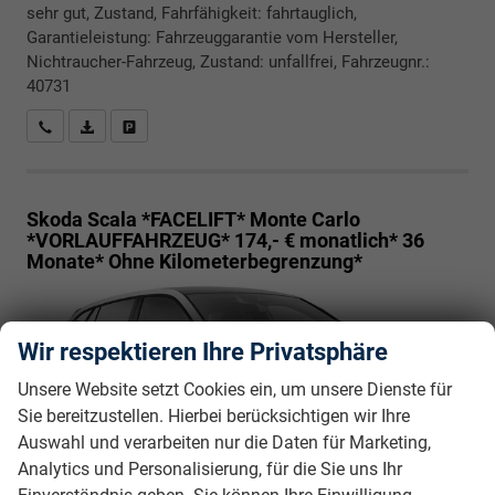
sehr gut, Zustand, Fahrfähigkeit: fahrtauglich,
Garantieleistung: Fahrzeuggarantie vom Hersteller,
Nichtraucher-Fahrzeug, Zustand: unfallfrei, Fahrzeugnr.:
40731
Rückrufbitte absenden
PDF-Datei, Fahrzeugexposé drucken
Drucken, parken oder vergleichen
Skoda Scala *FACELIFT*
Monte Carlo
*VORLAUFFAHRZEUG* 174,- € monatlich* 36
Monate* Ohne Kilometerbegrenzung*
Wir respektieren Ihre Privatsphäre
Unsere Website setzt Cookies ein, um unsere Dienste für
Sie bereitzustellen. Hierbei berücksichtigen wir Ihre
Auswahl und verarbeiten nur die Daten für Marketing,
Analytics und Personalisierung, für die Sie uns Ihr
unverbindliche Lieferzeit:
30.10.2026