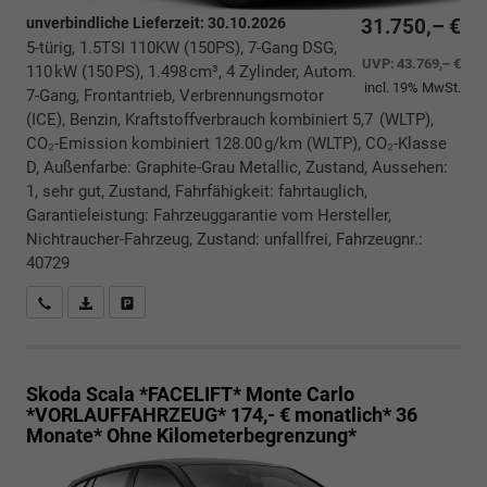
unverbindliche Lieferzeit:
30.10.2026
31.750,– €
5-türig, 1.5TSI 110KW (150PS), 7-Gang DSG,
UVP:
43.769,– €
110 kW (150 PS), 1.498 cm³, 4 Zylinder, Autom.
incl. 19% MwSt.
7-Gang, Frontantrieb, Verbrennungsmotor
(ICE), Benzin, Kraftstoffverbrauch kombiniert 5,7 (WLTP),
CO₂-Emission kombiniert 128.00 g/km (WLTP), CO₂-Klasse
D, Außenfarbe: Graphite-Grau Metallic, Zustand, Aussehen:
1, sehr gut, Zustand, Fahrfähigkeit: fahrtauglich,
Garantieleistung: Fahrzeuggarantie vom Hersteller,
Nichtraucher-Fahrzeug, Zustand: unfallfrei, Fahrzeugnr.:
40729
Rückrufbitte absenden
PDF-Datei, Fahrzeugexposé drucken
Drucken, parken oder vergleichen
Skoda Scala *FACELIFT*
Monte Carlo
*VORLAUFFAHRZEUG* 174,- € monatlich* 36
Monate* Ohne Kilometerbegrenzung*