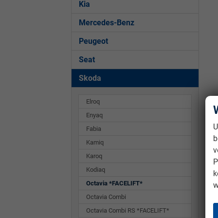
Kia
Mercedes-Benz
Peugeot
Seat
Skoda
Elroq
Enyaq
U
Fabia
b
Kamiq
v
Karoq
P
Kodiaq
k
Octavia *FACELIFT*
w
Octavia Combi
Octavia Combi RS *FACELIFT*