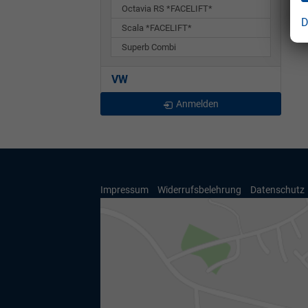
Octavia RS *FACELIFT*
D
Scala *FACELIFT*
Superb Combi
VW
Anmelden
Impressum
Widerrufsbelehrung
Datenschutz