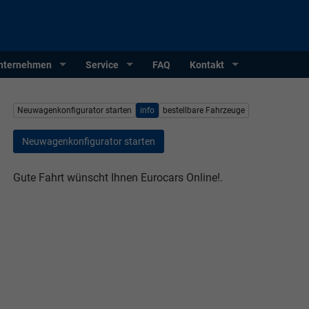
nternehmen
Service
FAQ
Kontakt
Neuwagenkonfigurator starten
info
bestellbare Fahrzeuge
Neuwagenkonfigurator starten
Gute Fahrt wünscht Ihnen Eurocars Online!.