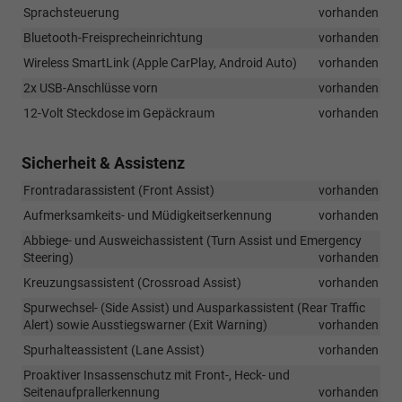
Sprachsteuerung
vorhanden
Bluetooth-Freisprecheinrichtung
vorhanden
Wireless SmartLink (Apple CarPlay, Android Auto)
vorhanden
2x USB-Anschlüsse vorn
vorhanden
12-Volt Steckdose im Gepäckraum
vorhanden
Sicherheit & Assistenz
Frontradarassistent (Front Assist)
vorhanden
Aufmerksamkeits- und Müdigkeitserkennung
vorhanden
Abbiege- und Ausweichassistent (Turn Assist und Emergency
Steering)
vorhanden
Kreuzungsassistent (Crossroad Assist)
vorhanden
Spurwechsel- (Side Assist) und Ausparkassistent (Rear Traffic
Alert) sowie Ausstiegswarner (Exit Warning)
vorhanden
Spurhalteassistent (Lane Assist)
vorhanden
Proaktiver Insassenschutz mit Front-, Heck- und
Seitenaufprallerkennung
vorhanden