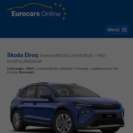
Menü
Skoda Elroq
Essence BESTELLFAHRZEUG / FREI
KONFIGURIERBAR
Fahrzeugnr.
:
40651
, unverbindliche Lieferzeit:
4 Monate
, Landesversion: EU -
Europa,
Neuwagen