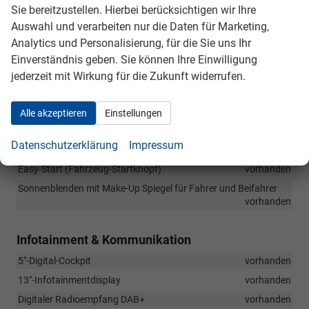
Elektrische Fensterheber vorn und hinten inkl. Einklemmschutz
Sie bereitzustellen. Hierbei berücksichtigen wir Ihre
und Kindersicherung
vorhanden
Auswahl und verarbeiten nur die Daten für Marketing,
Automatische Innenspiegelabblendung
vorhanden
Analytics und Personalisierung, für die Sie uns Ihr
Einverständnis geben. Sie können Ihre Einwilligung
Eiskratzer in der Heckklappenverkleidung
vorhanden
jederzeit mit Wirkung für die Zukunft widerrufen.
Tickethalter an der Windschutzscheibe
vorhanden
Mittelarmlehne vorn inkl. Ablagefach
vorhanden
Alle akzeptieren
Einstellungen
Höheneinstellbare Vordersitze inkl. Lendenwirbelstütze
vorhanden
Datenschutzerklärung
Impressum
Rücksitzlehne geteilt umklappbar (60:40)
vorhanden
Easy-Start (Fahrzeug-Startknopf)
vorhanden
Sonnenblenden mit Make-Up Spiegel für Fahrer und Beifahrer
vorhanden
Infotainment & Kommunikation
5"-Digital-Cockpit
vorhanden
13"-Infotainmentdisplay
vorhanden
Digitaler Radioempfang DAB+
vorhanden