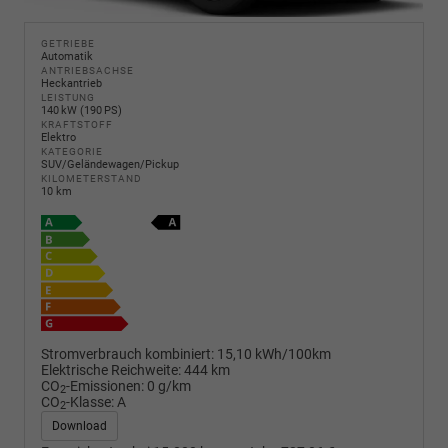
GETRIEBE
Automatik
ANTRIEBSACHSE
Heckantrieb
LEISTUNG
140 kW (190 PS)
KRAFTSTOFF
Elektro
KATEGORIE
SUV/Geländewagen/Pickup
KILOMETERSTAND
10 km
Stromverbrauch kombiniert:
15,10 kWh/100km
Elektrische Reichweite:
444 km
CO
-Emissionen:
0 g/km
2
CO
-Klasse:
A
2
Download