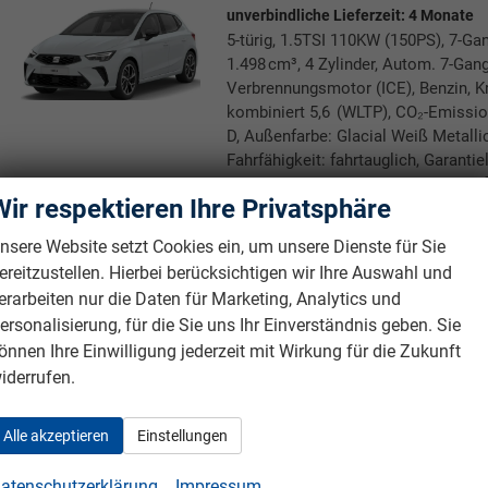
unverbindliche Lieferzeit:
4 Monate
5-türig, 1.5TSI 110KW (150PS), 7-Ga
1.498 cm³, 4 Zylinder, Autom. 7-Gang
Verbrennungsmotor (ICE), Benzin, Kr
kombiniert 5,6 (WLTP), CO₂-Emissio
D, Außenfarbe: Glacial Weiß Metallic
Fahrfähigkeit: fahrtauglich, Garanti
Nichtraucher-Fahrzeug, Zustand: unfa
Wir respektieren Ihre Privatsphäre
Rückrufbitte absenden
PDF-Datei, Fahrzeugexposé druc
Drucken, parken oder verg
nsere Website setzt Cookies ein, um unsere Dienste für Sie
ereitzustellen. Hierbei berücksichtigen wir Ihre Auswahl und
erarbeiten nur die Daten für Marketing, Analytics und
Seat Ibiza *NEUES MODELL*
FR *BESTELLFAHRZEUG* 
ersonalisierung, für die Sie uns Ihr Einverständnis geben. Sie
Kilometerbegrenzung*
önnen Ihre Einwilligung jederzeit mit Wirkung für die Zukunft
unverbindliche Lieferzeit:
4 Monate
iderrufen.
5-türig, 1.5TSI 110KW (150PS), 7-Ga
1.498 cm³, 4 Zylinder, Autom. 7-Gang
Alle akzeptieren
Einstellungen
Verbrennungsmotor (ICE), Benzin, Kr
kombiniert 5,6 (WLTP), CO₂-Emissio
atenschutzerklärung
Impressum