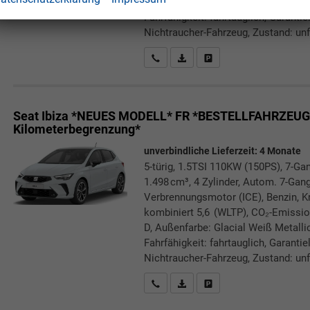
D, Außenfarbe: Glacial Weiß Metallic
Fahrfähigkeit: fahrtauglich, Garanti
Nichtraucher-Fahrzeug, Zustand: unfa
Rückrufbitte absenden
PDF-Datei, Fahrzeugexposé druc
Drucken, parken oder verg
Seat Ibiza *NEUES MODELL*
FR *BESTELLFAHRZEUG* 
Kilometerbegrenzung*
unverbindliche Lieferzeit:
4 Monate
5-türig, 1.5TSI 110KW (150PS), 7-Ga
1.498 cm³, 4 Zylinder, Autom. 7-Gang
Verbrennungsmotor (ICE), Benzin, Kr
kombiniert 5,6 (WLTP), CO₂-Emissio
D, Außenfarbe: Glacial Weiß Metallic
Fahrfähigkeit: fahrtauglich, Garanti
Nichtraucher-Fahrzeug, Zustand: unfa
Rückrufbitte absenden
PDF-Datei, Fahrzeugexposé druc
Drucken, parken oder verg