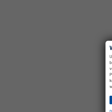
U
b
v
P
k
w
D