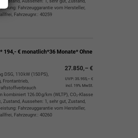
, Zustand, Aussehen: 1, sehr gut, Zustand,
eleistung: Fahrzeuggarantie vom Hersteller,
llfrei, Fahrzeugnr.: 40259
ken
leichen
194,- € monatlich*36 Monate* Ohne
27.850,– €
ng DSG, 110 kW (150 PS),
UVP:
35.955,– €
, Frontantrieb,
incl. 19% MwSt.
aftstoffverbrauch
n kombiniert 126.00 g/km (WLTP), CO₂-Klasse
, Zustand, Aussehen: 1, sehr gut, Zustand,
eleistung: Fahrzeuggarantie vom Hersteller,
llfrei, Fahrzeugnr.: 40260
ken
leichen