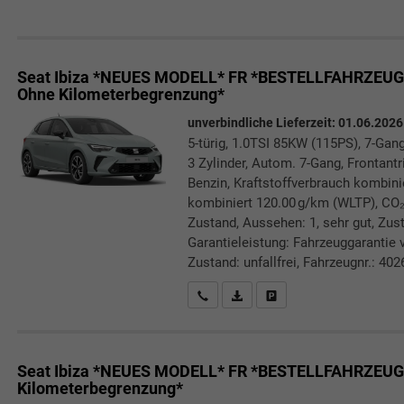
Seat Ibiza *NEUES MODELL*
FR *BESTELLFAHRZEUG* 
Ohne Kilometerbegrenzung*
unverbindliche Lieferzeit:
01.06.2026
5-türig, 1.0TSI 85KW (115PS), 7-Gan
3 Zylinder, Autom. 7-Gang, Frontant
Benzin, Kraftstoffverbrauch kombini
kombiniert 120.00 g/km (WLTP), CO₂-
Zustand, Aussehen: 1, sehr gut, Zust
Garantieleistung: Fahrzeuggarantie 
Zustand: unfallfrei, Fahrzeugnr.: 402
Rückrufbitte absenden
PDF-Datei, Fahrzeugexposé druc
Drucken, parken oder verg
Seat Ibiza *NEUES MODELL*
FR *BESTELLFAHRZEUG* 
Kilometerbegrenzung*