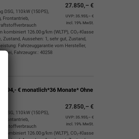
27.850,– €
ng DSG, 110 kW (150 PS),
UVP:
35.955,– €
, Frontantrieb,
incl. 19% MwSt.
aftstoffverbrauch
n kombiniert 126.00 g/km (WLTP), CO₂-Klasse
, Zustand, Aussehen: 1, sehr gut, Zustand,
eleistung: Fahrzeuggarantie vom Hersteller,
llfrei, Fahrzeugnr.: 40258
ken
leichen
194,- € monatlich*36 Monate* Ohne
27.850,– €
ng DSG, 110 kW (150 PS),
UVP:
35.955,– €
, Frontantrieb,
incl. 19% MwSt.
aftstoffverbrauch
n kombiniert 126.00 g/km (WLTP), CO₂-Klasse