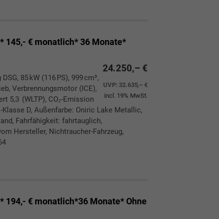
145,- € monatlich* 36 Monate*
24.250,– €
g DSG, 85 kW (116 PS), 999 cm³,
UVP:
32.635,– €
rieb, Verbrennungsmotor (ICE),
incl. 19% MwSt.
ert 5,3 (WLTP), CO₂-Emission
Klasse D, Außenfarbe: Oniric Lake Metallic,
and, Fahrfähigkeit: fahrtauglich,
vom Hersteller, Nichtraucher-Fahrzeug,
64
ken
leichen
194,- € monatlich*36 Monate* Ohne