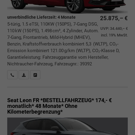
unverbindliche Lieferzeit:
4 Monate
25.875,– €
5-türig, 1.5 eTSI, 110KW (150PS), 7-Gang DSG,
UVP:
34.440,– €
110 kW (150 PS), 1.498 cm³, 4 Zylinder, Autom.
incl. 19% MwSt.
7-Gang, Frontantrieb, Mild-Hybrid (MHEV),
Benzin, Kraftstoffverbrauch kombiniert 5,3 (WLTP), CO₂-
Emission kombiniert 121.00 g/km (WLTP), CO₂-Klasse D,
Garantieleistung: Fahrzeuggarantie vom Hersteller,
Nichtraucher-Fahrzeug, Fahrzeugnr.: 39392
Rückrufbitte absenden
PDF-Datei, Fahrzeugexposé drucken
Drucken, parken oder vergleichen
Seat Leon
FR *BESTELLFAHRZEUG* 174,- €
monatlich* 48 Monate* Ohne
Kilometerbegrenzung*