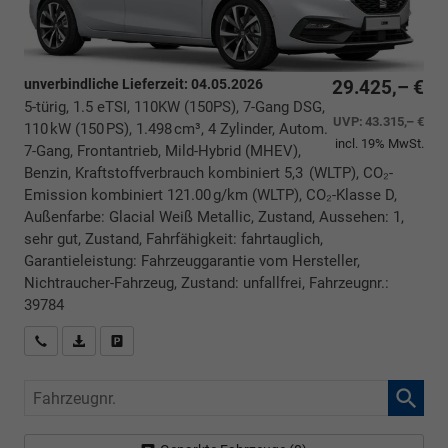
unverbindliche Lieferzeit:
04.05.2026
29.425,– €
5-türig, 1.5 eTSI, 110KW (150PS), 7-Gang DSG,
UVP:
43.315,– €
110 kW (150 PS), 1.498 cm³, 4 Zylinder, Autom.
incl. 19% MwSt.
7-Gang, Frontantrieb, Mild-Hybrid (MHEV),
Benzin, Kraftstoffverbrauch kombiniert 5,3 (WLTP), CO₂-
Emission kombiniert 121.00 g/km (WLTP), CO₂-Klasse D,
Außenfarbe: Glacial Weiß Metallic, Zustand, Aussehen: 1,
sehr gut, Zustand, Fahrfähigkeit: fahrtauglich,
Garantieleistung: Fahrzeuggarantie vom Hersteller,
Nichtraucher-Fahrzeug, Zustand: unfallfrei, Fahrzeugnr.:
39784
Rückrufbitte absenden
PDF-Datei, Fahrzeugexposé drucken
Drucken, parken oder vergleichen
Fahrzeugnr.