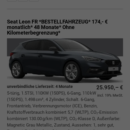
Seat Leon
FR *BESTELLFAHRZEUG* 174,- €
monatlich* 48 Monate* Ohne
Kilometerbegrenzung*
unverbindliche Lieferzeit:
4 Monate
25.950,– €
5-türig, 1.5TSI, 110KW (150PS), 6-Gang, 110 kW
incl. 19% MwSt.
(150 PS), 1.498 cm³, 4 Zylinder, Schalt. 6-Gang,
Frontantrieb, Verbrennungsmotor (ICE), Benzin,
Kraftstoffverbrauch kombiniert 5,7 (WLTP), CO₂-Emission
kombiniert 130.00 g/km (WLTP), CO₂-Klasse D, Außenfarbe:
Magnetic Grau Metallic, Zustand, Aussehen: 1, sehr gut,