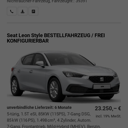
Nichtraucher-Fahrzeug, Fahrzeugnr.: 39391
Rückrufbitte absenden
PDF-Datei, Fahrzeugexposé drucken
Drucken, parken oder vergleichen
Seat Leon
Style BESTELLFAHRZEUG / FREI
KONFIGURIERBAR
unverbindliche Lieferzeit:
6 Monate
23.250,– €
5-türig, 1.5T eSI, 85KW (115PS), 7-Gang DSG,
incl. 19% MwSt.
85 kW (116 PS), 1.498 cm³, 4 Zylinder, Autom.
7-Gang, Frontantrieb, Mild-Hybrid (MHEV), Benzin,