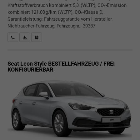
Kraftstoffverbrauch kombiniert 5,3 (WLTP), CO₂-Emission
kombiniert 121.00 g/km (WLTP), CO₂-Klasse D,
Garantieleistung: Fahrzeuggarantie vom Hersteller,
Nichtraucher-Fahrzeug, Fahrzeugnr.: 39387
Rückrufbitte absenden
PDF-Datei, Fahrzeugexposé drucken
Drucken, parken oder vergleichen
Seat Leon
Style BESTELLFAHRZEUG / FREI
KONFIGURIERBAR