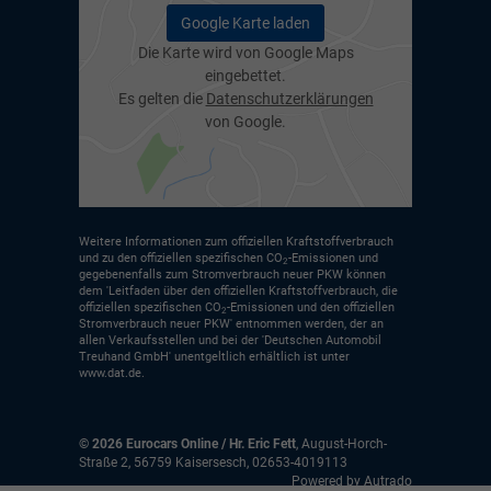
Google Karte laden
Die Karte wird von Google Maps
eingebettet.
Es gelten die
Datenschutzerklärungen
von Google.
Weitere Informationen zum offiziellen Kraftstoffverbrauch
und zu den offiziellen spezifischen CO
-Emissionen und
2
gegebenenfalls zum Stromverbrauch neuer PKW können
dem 'Leitfaden über den offiziellen Kraftstoffverbrauch, die
offiziellen spezifischen CO
-Emissionen und den offiziellen
2
Stromverbrauch neuer PKW' entnommen werden, der an
allen Verkaufsstellen und bei der 'Deutschen Automobil
Treuhand GmbH' unentgeltlich erhältlich ist unter
www.dat.de.
© 2026
Eurocars Online / Hr. Eric Fett
,
August-Horch-
Straße 2
,
56759
Kaisersesch,
02653-4019113
Powered by Autrado