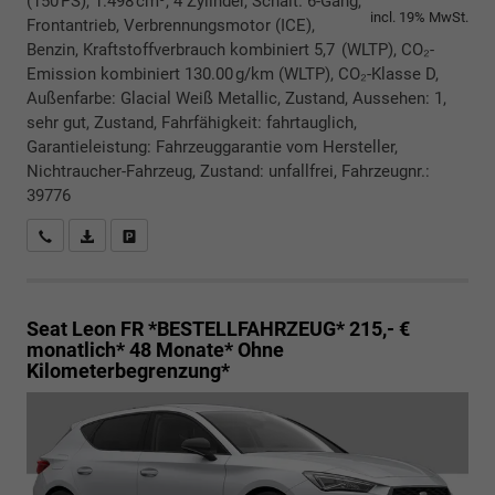
(150 PS), 1.498 cm³, 4 Zylinder, Schalt. 6-Gang,
incl. 19% MwSt.
Frontantrieb, Verbrennungsmotor (ICE),
Benzin, Kraftstoffverbrauch kombiniert 5,7 (WLTP), CO₂-
Emission kombiniert 130.00 g/km (WLTP), CO₂-Klasse D,
Außenfarbe: Glacial Weiß Metallic, Zustand, Aussehen: 1,
sehr gut, Zustand, Fahrfähigkeit: fahrtauglich,
Garantieleistung: Fahrzeuggarantie vom Hersteller,
Nichtraucher-Fahrzeug, Zustand: unfallfrei, Fahrzeugnr.:
39776
Rückrufbitte absenden
PDF-Datei, Fahrzeugexposé drucken
Drucken, parken oder vergleichen
Seat Leon
FR *BESTELLFAHRZEUG* 215,- €
monatlich* 48 Monate* Ohne
Kilometerbegrenzung*