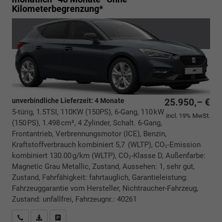
Kilometerbegrenzung*
unverbindliche Lieferzeit:
4 Monate
25.950,– €
5-türig, 1.5TSI, 110KW (150PS), 6-Gang, 110 kW
incl. 19% MwSt.
(150 PS), 1.498 cm³, 4 Zylinder, Schalt. 6-Gang,
Frontantrieb, Verbrennungsmotor (ICE), Benzin,
Kraftstoffverbrauch kombiniert 5,7 (WLTP), CO₂-Emission
kombiniert 130.00 g/km (WLTP), CO₂-Klasse D, Außenfarbe:
Magnetic Grau Metallic, Zustand, Aussehen: 1, sehr gut,
Zustand, Fahrfähigkeit: fahrtauglich, Garantieleistung:
Fahrzeuggarantie vom Hersteller, Nichtraucher-Fahrzeug,
Zustand: unfallfrei, Fahrzeugnr.: 40261
Rückrufbitte absenden
PDF-Datei, Fahrzeugexposé drucken
Drucken, parken oder vergleichen