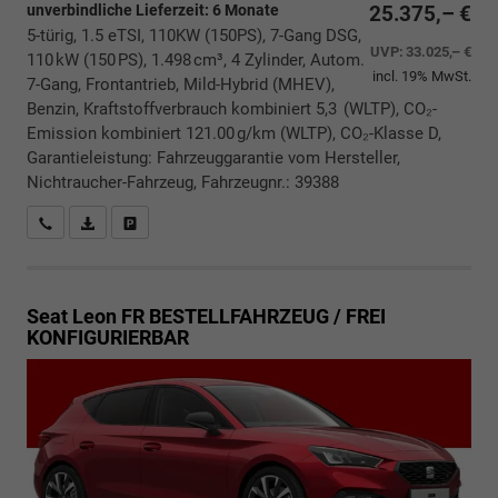
unverbindliche Lieferzeit:
6 Monate
25.375,– €
5-türig, 1.5 eTSI, 110KW (150PS), 7-Gang DSG,
UVP:
33.025,– €
110 kW (150 PS), 1.498 cm³, 4 Zylinder, Autom.
incl. 19% MwSt.
7-Gang, Frontantrieb, Mild-Hybrid (MHEV),
Benzin, Kraftstoffverbrauch kombiniert 5,3 (WLTP), CO₂-
Emission kombiniert 121.00 g/km (WLTP), CO₂-Klasse D,
Garantieleistung: Fahrzeuggarantie vom Hersteller,
Nichtraucher-Fahrzeug, Fahrzeugnr.: 39388
Rückrufbitte absenden
PDF-Datei, Fahrzeugexposé drucken
Drucken, parken oder vergleichen
Seat Leon
FR BESTELLFAHRZEUG / FREI
KONFIGURIERBAR