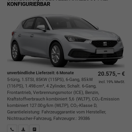
KONFIGURIERBAR
unverbindliche Lieferzeit:
6 Monate
20.575,– €
5-türig, 1.5TSI, 85KW (115PS), 6-Gang, 85 kW
incl. 19% MwSt.
(116 PS), 1.498 cm³, 4 Zylinder, Schalt. 6-Gang,
Frontantrieb, Verbrennungsmotor (ICE), Benzin,
Kraftstoffverbrauch kombiniert 5,6 (WLTP), CO₂-Emission
kombiniert 127.00 g/km (WLTP), CO₂-Klasse D,
Garantieleistung: Fahrzeuggarantie vom Hersteller,
Nichtraucher-Fahrzeug, Fahrzeugnr.: 39386
Rückrufbitte absenden
PDF-Datei, Fahrzeugexposé drucken
Drucken, parken oder vergleichen