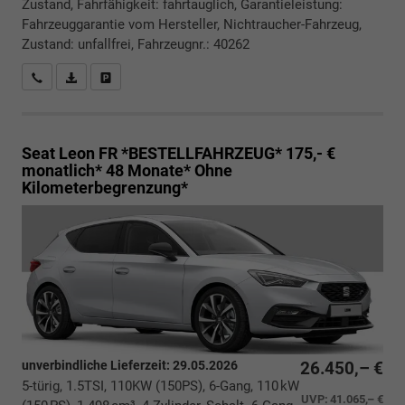
Zustand, Fahrfähigkeit: fahrtauglich, Garantieleistung:
Fahrzeuggarantie vom Hersteller, Nichtraucher-Fahrzeug,
Zustand: unfallfrei, Fahrzeugnr.: 40262
Rückrufbitte absenden
PDF-Datei, Fahrzeugexposé drucken
Drucken, parken oder vergleichen
Seat Leon
FR *BESTELLFAHRZEUG* 175,- €
monatlich* 48 Monate* Ohne
Kilometerbegrenzung*
unverbindliche Lieferzeit:
29.05.2026
26.450,– €
5-türig, 1.5TSI, 110KW (150PS), 6-Gang, 110 kW
UVP:
41.065,– €