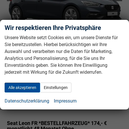
Wir respektieren Ihre Privatsphäre
unverbindliche Lieferzeit:
4 Monate
25.950,– €
Unsere Website setzt Cookies ein, um unsere Dienste für
5-türig, 1.5TSI, 110KW (150PS), 6-Gang, 110 kW
incl. 19% MwSt.
(150 PS), 1.498 cm³, 4 Zylinder, Schalt. 6-Gang,
Sie bereitzustellen. Hierbei berücksichtigen wir Ihre
Frontantrieb, Verbrennungsmotor (ICE), Benzin,
Auswahl und verarbeiten nur die Daten für Marketing,
Kraftstoffverbrauch kombiniert 5,7 (WLTP), CO₂-Emission
Analytics und Personalisierung, für die Sie uns Ihr
kombiniert 130.00 g/km (WLTP), CO₂-Klasse D, Außenfarbe:
Einverständnis geben. Sie können Ihre Einwilligung
Magnetic Grau Metallic, Zustand, Aussehen: 1, sehr gut,
jederzeit mit Wirkung für die Zukunft widerrufen.
Zustand, Fahrfähigkeit: fahrtauglich, Garantieleistung:
Fahrzeuggarantie vom Hersteller, Nichtraucher-Fahrzeug,
Alle akzeptieren
Einstellungen
Zustand: unfallfrei, Fahrzeugnr.: 40257
Rückrufbitte absenden
PDF-Datei, Fahrzeugexposé drucken
Drucken, parken oder vergleichen
Datenschutzerklärung
Impressum
Seat Leon
FR *BESTELLFAHRZEUG* 174,- €
monatlich* 48 Monate* Ohne