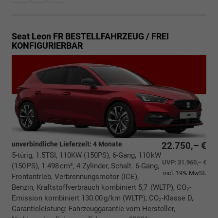
Seat Leon
FR BESTELLFAHRZEUG / FREI
KONFIGURIERBAR
unverbindliche Lieferzeit:
4 Monate
22.750,– €
5-türig, 1.5TSI, 110KW (150PS), 6-Gang, 110 kW
UVP:
31.960,– €
(150 PS), 1.498 cm³, 4 Zylinder, Schalt. 6-Gang,
incl. 19% MwSt.
Frontantrieb, Verbrennungsmotor (ICE),
Benzin, Kraftstoffverbrauch kombiniert 5,7 (WLTP), CO₂-
Emission kombiniert 130.00 g/km (WLTP), CO₂-Klasse D,
Garantieleistung: Fahrzeuggarantie vom Hersteller,