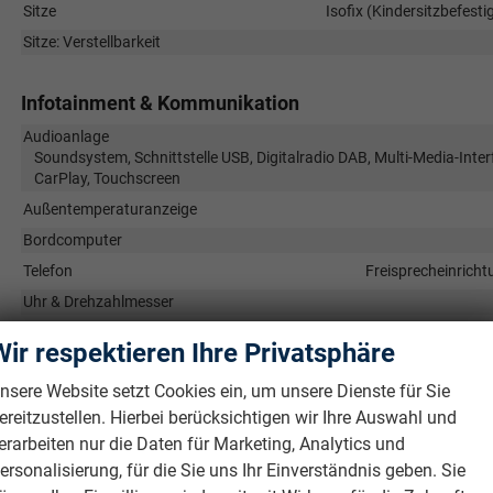
Sitze
Isofix (Kindersitzbefesti
Sitze: Verstellbarkeit
Infotainment & Kommunikation
Audioanlage
Soundsystem, Schnittstelle USB, Digitalradio DAB, Multi-Media-Inter
CarPlay, Touchscreen
Außentemperaturanzeige
Bordcomputer
Telefon
Freisprecheinricht
Uhr & Drehzahlmesser
Volldigitales Kombiinstrument (Virtual Cockpit)
Wir respektieren Ihre Privatsphäre
nsere Website setzt Cookies ein, um unsere Dienste für Sie
Sicherheit & Assistenz
ereitzustellen. Hierbei berücksichtigen wir Ihre Auswahl und
Airbags
erarbeiten nur die Daten für Marketing, Analytics und
Airbag, Fenster-/Kopfairbags Vorne, Beifahrerairbag abschaltbar, 
ersonalisierung, für die Sie uns Ihr Einverständnis geben. Sie
Beifahrerairbag, Fenster-/Kopfairbags Hinten