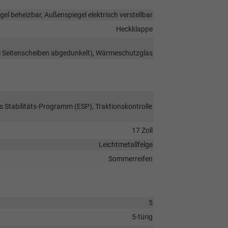
el beheizbar, Außenspiegel elektrisch verstellbar
Heckklappe
re Seitenscheiben abgedunkelt), Wärmeschutzglas
s Stabilitäts-Programm (ESP), Traktionskontrolle
17 Zoll
Leichtmetallfelge
Sommerreifen
5
5-türig