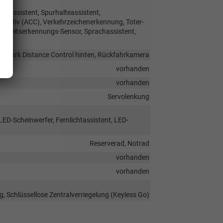
hrassistent, Spurhalteassistent,
ptiv (ACC), Verkehrzeichenerkennung, Toter-
digkeitserkennungs-Sensor, Sprachassistent,
e, Park Distance Control hinten, Rückfahrkamera
vorhanden
vorhanden
Servolenkung
LED-Scheinwerfer, Fernlichtassistent, LED-
Reserverad, Notrad
vorhanden
vorhanden
g, Schlüssellose Zentralverriegelung (Keyless Go)