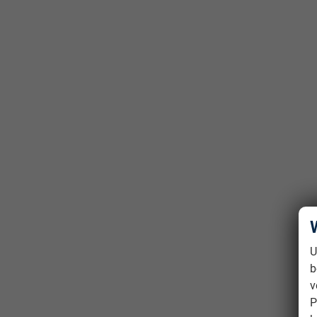
U
b
v
P