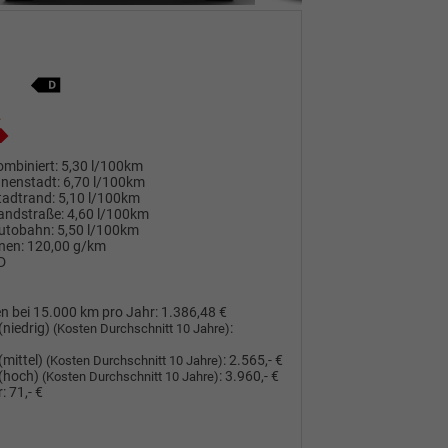
mbiniert:
5,30 l/100km
nnenstadt:
6,70 l/100km
tadtrand:
5,10 l/100km
andstraße:
4,60 l/100km
utobahn:
5,50 l/100km
nen:
120,00 g/km
D
n bei 15.000 km pro Jahr:
1.386,48 €
(niedrig)
:
(Kosten Durchschnitt 10 Jahre)
(mittel)
:
2.565,- €
(Kosten Durchschnitt 10 Jahre)
(hoch)
:
3.960,- €
(Kosten Durchschnitt 10 Jahre)
:
71,- €