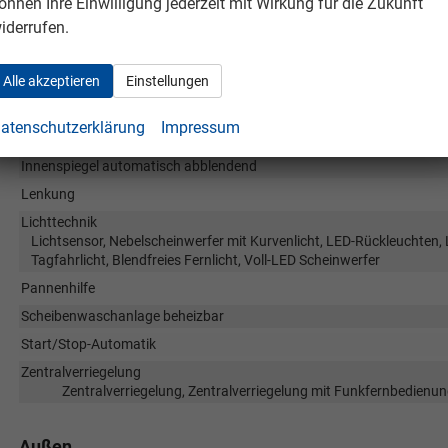
önnen Ihre Einwilligung jederzeit mit Wirkung für die Zukunft
Assistenzsysteme
Regensensor, Tempomat, Notbremsassistent (City-Safety), Berganfa
iderrufen.
Spurwechselassistent, Fußgängererkennung, Abstandstempomat ada
Winkel-Assistent, Querverkehrsassistent (RCTA), Stauassistent, Mü
Alle akzeptieren
Einstellungen
Notrufsystem, Abstandswarner, Geschwindigkeitsbegrenzer
Einparkhilfe
Park Distance Control vorn
atenschutzerklärung
Impressum
Fahrprofilauswahl
Innenspiegel automatisch abblendend
Lenkung
Lichttechnik
Lichtsensor, Nebelscheinwerfer mit Kurvenlicht, LED-Rückleuchten, 
Tagfahrlicht, Blendfreies Fernlicht, Voll-LED Scheinwerfer
Pannenhilfe
Scheibenwaschanlage beheizbar
Start/Stop-Automatik
Zentralverriegelung
Zentralverriegelung, Zentralverriegelung mit Funkfernbedienun
Außen