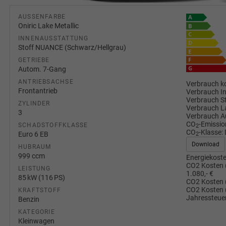
AUSSENFARBE
Oniric Lake Metallic
INNENAUSSTATTUNG
Stoff NUANCE (Schwarz/Hellgrau)
GETRIEBE
Autom. 7-Gang
ANTRIEBSACHSE
Verbrauch ko
Frontantrieb
Verbrauch I
Verbrauch S
ZYLINDER
Verbrauch L
3
Verbrauch A
CO
-Emissio
SCHADSTOFFKLASSE
2
CO
-Klasse:
Euro 6 EB
2
Download
HUBRAUM
999 ccm
Energiekoste
CO2 Kosten 
LEISTUNG
1.080,- €
85 kW (116 PS)
CO2 Kosten 
CO2 Kosten 
KRAFTSTOFF
Jahressteuer
Benzin
KATEGORIE
Kleinwagen