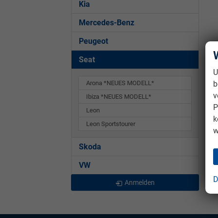
Kia
Mercedes-Benz
Peugeot
Seat
U
b
Arona *NEUES MODELL*
v
Ibiza *NEUES MODELL*
P
Leon
k
Leon Sportstourer
w
Skoda
VW
D
Anmelden