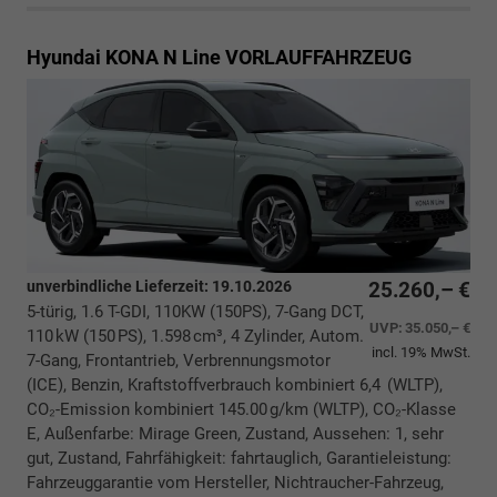
Hyundai KONA
N Line VORLAUFFAHRZEUG
unverbindliche Lieferzeit:
19.10.2026
25.260,– €
5-türig, 1.6 T-GDI, 110KW (150PS), 7-Gang DCT,
UVP:
35.050,– €
110 kW (150 PS), 1.598 cm³, 4 Zylinder, Autom.
incl. 19% MwSt.
7-Gang, Frontantrieb, Verbrennungsmotor
(ICE), Benzin, Kraftstoffverbrauch kombiniert 6,4 (WLTP),
CO₂-Emission kombiniert 145.00 g/km (WLTP), CO₂-Klasse
E, Außenfarbe: Mirage Green, Zustand, Aussehen: 1, sehr
gut, Zustand, Fahrfähigkeit: fahrtauglich, Garantieleistung:
Fahrzeuggarantie vom Hersteller, Nichtraucher-Fahrzeug,