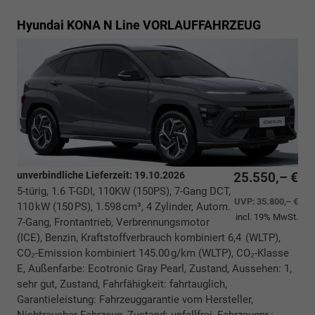
Hyundai KONA
N Line VORLAUFFAHRZEUG
unverbindliche Lieferzeit:
19.10.2026
25.550,– €
5-türig, 1.6 T-GDI, 110KW (150PS), 7-Gang DCT,
UVP:
35.800,– €
110 kW (150 PS), 1.598 cm³, 4 Zylinder, Autom.
incl. 19% MwSt.
7-Gang, Frontantrieb, Verbrennungsmotor
(ICE), Benzin, Kraftstoffverbrauch kombiniert 6,4 (WLTP),
CO₂-Emission kombiniert 145.00 g/km (WLTP), CO₂-Klasse
E, Außenfarbe: Ecotronic Gray Pearl, Zustand, Aussehen: 1,
sehr gut, Zustand, Fahrfähigkeit: fahrtauglich,
Garantieleistung: Fahrzeuggarantie vom Hersteller,