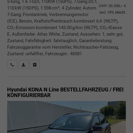
5-türig, 1.6 T-GDI, 110KW (150PS), 7-Gang DCT,
UVP:
35.500,– €
110 kW (150 PS), 1.598 cm³, 4 Zylinder, Autom.
incl. 19% MwSt.
7-Gang, Frontantrieb, Verbrennungsmotor
(ICE), Benzin, Kraftstoffverbrauch kombiniert 6,4 (WLTP),
CO₂-Emission kombiniert 145.00 g/km (WLTP), CO₂-Klasse
E, Außenfarbe: Atlas White, Zustand, Aussehen: 1, sehr gut,
Zustand, Fahrfähigkeit: fahrtauglich, Garantieleistung:
Fahrzeuggarantie vom Hersteller, Nichtraucher-Fahrzeug,
Zustand: unfallfrei, Fahrzeugnr.: 40581
Rückrufbitte absenden
PDF-Datei, Fahrzeugexposé drucken
Drucken, parken oder vergleichen
Hyundai KONA
N Line BESTELLFAHRZEUG / FREI
KONFIGURIERBAR