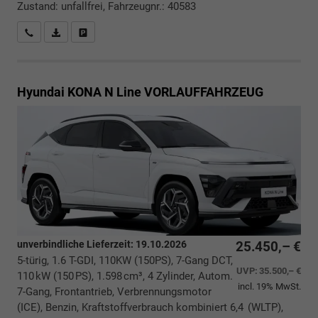
Zustand: unfallfrei, Fahrzeugnr.: 40583
Rückrufbitte absenden
PDF-Datei, Fahrzeugexposé drucken
Drucken, parken oder vergleichen
Hyundai KONA
N Line VORLAUFFAHRZEUG
unverbindliche Lieferzeit:
19.10.2026
25.450,– €
5-türig, 1.6 T-GDI, 110KW (150PS), 7-Gang DCT,
UVP:
35.500,– €
110 kW (150 PS), 1.598 cm³, 4 Zylinder, Autom.
incl. 19% MwSt.
7-Gang, Frontantrieb, Verbrennungsmotor
(ICE), Benzin, Kraftstoffverbrauch kombiniert 6,4 (WLTP),