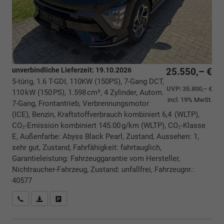
unverbindliche Lieferzeit:
19.10.2026
25.550,– €
5-türig, 1.6 T-GDI, 110KW (150PS), 7-Gang DCT,
UVP:
35.800,– €
110 kW (150 PS), 1.598 cm³, 4 Zylinder, Autom.
incl. 19% MwSt.
7-Gang, Frontantrieb, Verbrennungsmotor
(ICE), Benzin, Kraftstoffverbrauch kombiniert 6,4 (WLTP),
CO₂-Emission kombiniert 145.00 g/km (WLTP), CO₂-Klasse
E, Außenfarbe: Abyss Black Pearl, Zustand, Aussehen: 1,
sehr gut, Zustand, Fahrfähigkeit: fahrtauglich,
Garantieleistung: Fahrzeuggarantie vom Hersteller,
Nichtraucher-Fahrzeug, Zustand: unfallfrei, Fahrzeugnr.:
40577
Rückrufbitte absenden
PDF-Datei, Fahrzeugexposé drucken
Drucken, parken oder vergleichen