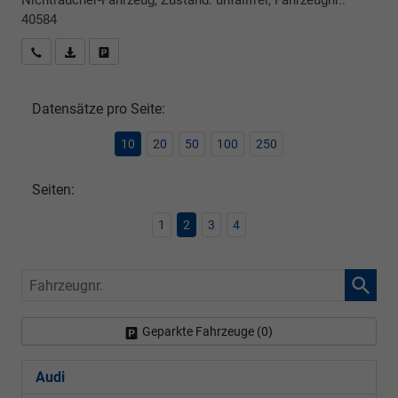
Nichtraucher-Fahrzeug, Zustand: unfallfrei, Fahrzeugnr.:
40584
Rückrufbitte absenden
PDF-Datei, Fahrzeugexposé drucken
Drucken, parken oder vergleichen
Datensätze pro Seite:
10
20
50
100
250
Seiten:
1
2
3
4
Fahrzeugnr.
Geparkte Fahrzeuge (
0
)
Audi