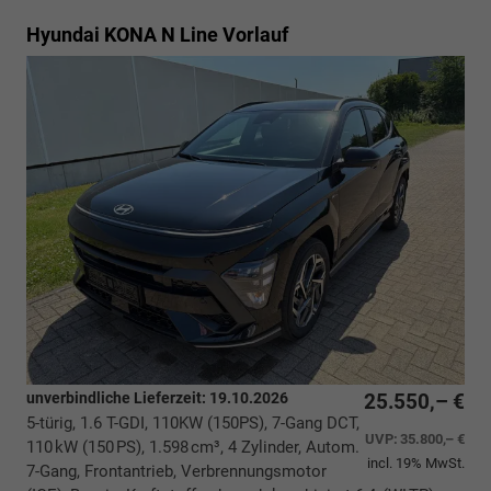
Hyundai KONA
N Line Vorlauf
unverbindliche Lieferzeit:
19.10.2026
25.550,– €
5-türig, 1.6 T-GDI, 110KW (150PS), 7-Gang DCT,
UVP:
35.800,– €
110 kW (150 PS), 1.598 cm³, 4 Zylinder, Autom.
incl. 19% MwSt.
7-Gang, Frontantrieb, Verbrennungsmotor