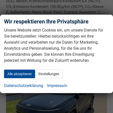
(ICE), Benzin, Kraftstoffverbrauch kombiniert 6,4 (WLTP),
CO₂-Emission kombiniert 145.00 g/km (WLTP), CO₂-Klasse
E, Außenfarbe: Abyss Black Pearl, Zustand, Aussehen: 1,
sehr gut, Zustand, Fahrfähigkeit: fahrtauglich,
Wir respektieren Ihre Privatsphäre
Garantieleistung: Fahrzeuggarantie vom Hersteller,
Nichtraucher-Fahrzeug, Zustand: unfallfrei, Fahrzeugnr.:
Unsere Website setzt Cookies ein, um unsere Dienste für
40573
Sie bereitzustellen. Hierbei berücksichtigen wir Ihre
Auswahl und verarbeiten nur die Daten für Marketing,
Rückrufbitte absenden
PDF-Datei, Fahrzeugexposé drucken
Drucken, parken oder vergleichen
Analytics und Personalisierung, für die Sie uns Ihr
Einverständnis geben. Sie können Ihre Einwilligung
jederzeit mit Wirkung für die Zukunft widerrufen.
Hyundai KONA
N Line VORLAUFFAHRZEUG
Alle akzeptieren
Einstellungen
Datenschutzerklärung
Impressum