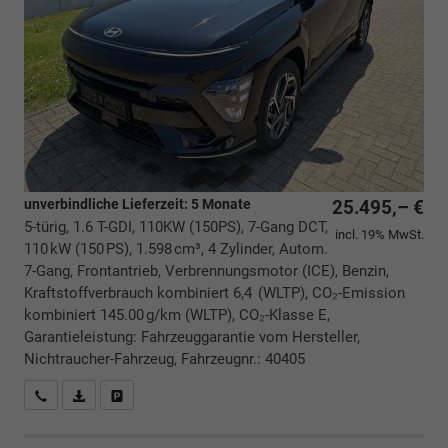
unverbindliche Lieferzeit:
5 Monate
25.495,– €
5-türig, 1.6 T-GDI, 110KW (150PS), 7-Gang DCT,
incl. 19% MwSt.
110 kW (150 PS), 1.598 cm³, 4 Zylinder, Autom.
7-Gang, Frontantrieb, Verbrennungsmotor (ICE), Benzin,
Kraftstoffverbrauch kombiniert 6,4 (WLTP), CO₂-Emission
kombiniert 145.00 g/km (WLTP), CO₂-Klasse E,
Garantieleistung: Fahrzeuggarantie vom Hersteller,
Nichtraucher-Fahrzeug, Fahrzeugnr.: 40405
Rückrufbitte absenden
PDF-Datei, Fahrzeugexposé drucken
Drucken, parken oder vergleichen