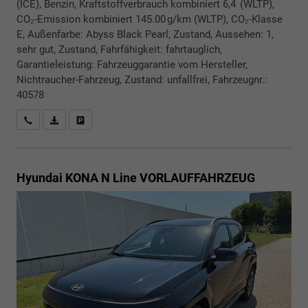
(ICE), Benzin, Kraftstoffverbrauch kombiniert 6,4 (WLTP),
CO₂-Emission kombiniert 145.00 g/km (WLTP), CO₂-Klasse
E, Außenfarbe: Abyss Black Pearl, Zustand, Aussehen: 1,
sehr gut, Zustand, Fahrfähigkeit: fahrtauglich,
Garantieleistung: Fahrzeuggarantie vom Hersteller,
Nichtraucher-Fahrzeug, Zustand: unfallfrei, Fahrzeugnr.:
40578
Rückrufbitte absenden
PDF-Datei, Fahrzeugexposé drucken
Drucken, parken oder vergleichen
Hyundai KONA
N Line VORLAUFFAHRZEUG