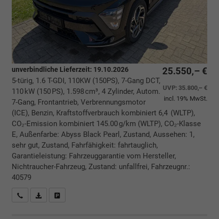
unverbindliche Lieferzeit:
19.10.2026
25.550,– €
5-türig, 1.6 T-GDI, 110KW (150PS), 7-Gang DCT,
UVP:
35.800,– €
110 kW (150 PS), 1.598 cm³, 4 Zylinder, Autom.
incl. 19% MwSt.
7-Gang, Frontantrieb, Verbrennungsmotor
(ICE), Benzin, Kraftstoffverbrauch kombiniert 6,4 (WLTP),
CO₂-Emission kombiniert 145.00 g/km (WLTP), CO₂-Klasse
E, Außenfarbe: Abyss Black Pearl, Zustand, Aussehen: 1,
sehr gut, Zustand, Fahrfähigkeit: fahrtauglich,
Garantieleistung: Fahrzeuggarantie vom Hersteller,
Nichtraucher-Fahrzeug, Zustand: unfallfrei, Fahrzeugnr.:
40579
Rückrufbitte absenden
PDF-Datei, Fahrzeugexposé drucken
Drucken, parken oder vergleichen