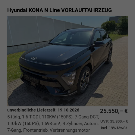
Hyundai KONA
N Line VORLAUFFAHRZEUG
unverbindliche Lieferzeit:
19.10.2026
25.550,– €
5-türig, 1.6 T-GDI, 110KW (150PS), 7-Gang DCT,
UVP:
35.800,– €
110 kW (150 PS), 1.598 cm³, 4 Zylinder, Autom.
incl. 19% MwSt.
7-Gang, Frontantrieb, Verbrennungsmotor