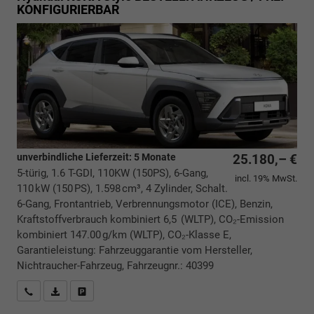
KONFIGURIERBAR
unverbindliche Lieferzeit:
5 Monate
25.180,– €
5-türig, 1.6 T-GDI, 110KW (150PS), 6-Gang,
incl. 19% MwSt.
110 kW (150 PS), 1.598 cm³, 4 Zylinder, Schalt.
6-Gang, Frontantrieb, Verbrennungsmotor (ICE), Benzin,
Kraftstoffverbrauch kombiniert 6,5 (WLTP), CO₂-Emission
kombiniert 147.00 g/km (WLTP), CO₂-Klasse E,
Garantieleistung: Fahrzeuggarantie vom Hersteller,
Nichtraucher-Fahrzeug, Fahrzeugnr.: 40399
Rückrufbitte absenden
PDF-Datei, Fahrzeugexposé drucken
Drucken, parken oder vergleichen