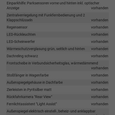
Einparkhilfe: Parksensoren vorne und hinten inkl. optischer
Anzeige
vorhanden
Zentralverriegelung mit Funkfernbedienung und 2
Klappschlüsseln
vorhanden
Regensensor
vorhanden
LED-Rückleuchten
vorhanden
LED-Scheinwerfer
vorhanden
Wärmeschutzverglasung grün, seitlich und hinten
vorhanden
Dachreling schwarz
vorhanden
Frontscheibe in Verbundsicherheitsglas, wärmedämmend
vorhanden
Stoßfänger in Wagenfarbe
vorhanden
Außenspiegelgehäuse in Dachfarbe
vorhanden
Zierleisten in Pyritsilber matt
vorhanden
Rückfahrkamera "Rear View"
vorhanden
Fernlichtassistent "Light Assist"
vorhanden
Außenspiegel elektrisch einstell-, beheiz- und anklappbar