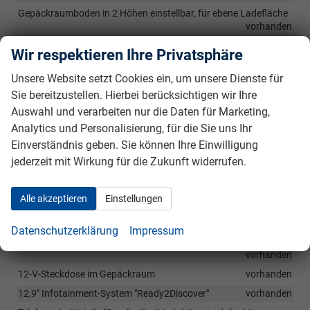
Gepäckraumboden in 2 Höhen einstellbar, für ebene Ladefläche
vorhanden
Wir respektieren Ihre Privatsphäre
Infotainment & Kommunikation
Unsere Website setzt Cookies ein, um unsere Dienste für
Digital Cockpit, mehrfarbig, verschiedene Info-Profile wählbar
Sie bereitzustellen. Hierbei berücksichtigen wir Ihre
vorhanden
Auswahl und verarbeiten nur die Daten für Marketing,
6 Lautsprecher
vorhanden
Analytics und Personalisierung, für die Sie uns Ihr
App-Connect Wireless für Apple CarPlay und Android Auto
Einverständnis geben. Sie können Ihre Einwilligung
vorhanden
jederzeit mit Wirkung für die Zukunft widerrufen.
2 USB-C-Schnittstellen vorn, 1 USB-C-Ladebuchsen an der
Mittelkonsole hinten; Ladeleistung bis zu 60 W
vorhanden
Alle akzeptieren
Einstellungen
Bluetooth-Freisprecheinrichtung
vorhanden
Digitaler Radioempfang DAB+
vorhanden
Datenschutzerklärung
Impressum
Nichtraucherausführung: Ablagefach und 12-V-Steckdose vorn
vorhanden
12-V-Steckdose im Gepäckraum
vorhanden
12,9" Infotainment-System "Ready2Discover"
vorhanden