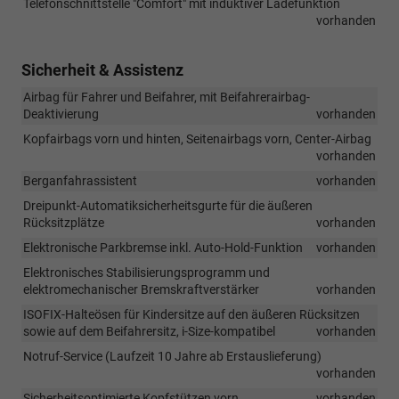
Telefonschnittstelle "Comfort" mit induktiver Ladefunktion
vorhanden
Sicherheit & Assistenz
Airbag für Fahrer und Beifahrer, mit Beifahrerairbag-
Deaktivierung
vorhanden
Kopfairbags vorn und hinten, Seitenairbags vorn, Center-Airbag
vorhanden
Berganfahrassistent
vorhanden
Dreipunkt-Automatiksicherheitsgurte für die äußeren
Rücksitzplätze
vorhanden
Elektronische Parkbremse inkl. Auto-Hold-Funktion
vorhanden
Elektronisches Stabilisierungsprogramm und
elektromechanischer Bremskraftverstärker
vorhanden
ISOFIX-Halteösen für Kindersitze auf den äußeren Rücksitzen
sowie auf dem Beifahrersitz, i-Size-kompatibel
vorhanden
Notruf-Service (Laufzeit 10 Jahre ab Erstauslieferung)
vorhanden
Sicherheitsoptimierte Kopfstützen vorn
vorhanden