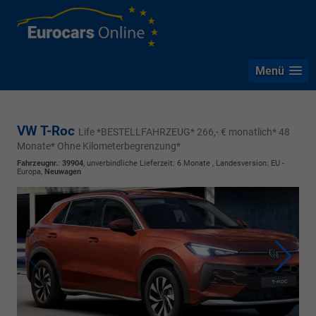
Menü
VW T-Roc
Life *BESTELLFAHRZEUG* 266,- € monatlich* 48
Monate* Ohne Kilometerbegrenzung*
Fahrzeugnr.
:
39904
, unverbindliche Lieferzeit:
6 Monate
, Landesversion: EU -
Europa,
Neuwagen