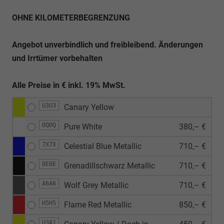
OHNE KILOMETERBEGRENZUNG
Angebot unverbindlich und freibleibend. Änderungen
und Irrtümer vorbehalten
Alle Preise in € inkl. 19% MwSt.
U3U3
Canary Yellow
0Q0Q
Pure White
380,– €
7X7X
Celestial Blue Metallic
710,– €
0E0E
Grenadillschwarz Metallic
710,– €
A6A6
Wolf Grey Metallic
710,– €
H5H5
Flame Red Metallic
850,– €
U3A1