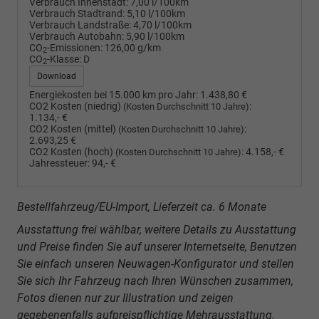
Verbrauch Innenstadt:
7,00 l/100km
Verbrauch Stadtrand:
5,10 l/100km
Verbrauch Landstraße:
4,70 l/100km
Verbrauch Autobahn:
5,90 l/100km
CO
-Emissionen:
126,00 g/km
2
CO
-Klasse:
D
2
Download
Energiekosten bei 15.000 km pro Jahr:
1.438,80 €
CO2 Kosten (niedrig)
:
(Kosten Durchschnitt 10 Jahre)
1.134,- €
CO2 Kosten (mittel)
:
(Kosten Durchschnitt 10 Jahre)
2.693,25 €
CO2 Kosten (hoch)
:
4.158,- €
(Kosten Durchschnitt 10 Jahre)
Jahressteuer:
94,- €
Bestellfahrzeug/EU-Import, Lieferzeit ca. 6 Monate
Ausstattung frei wählbar, weitere Details zu Ausstattung
und Preise finden Sie auf unserer Internetseite, Benutzen
Sie einfach unseren Neuwagen-Konfigurator und stellen
Sie sich Ihr Fahrzeug nach Ihren Wünschen zusammen,
Fotos dienen nur zur Illustration und zeigen
gegebenenfalls aufpreispflichtige Mehrausstattung.