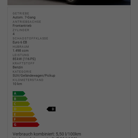
GETRIEBE
Autom. 7-Gang
ANTRIEBSACHSE
Frontantrieb
ZYLINDER
4
SCHADSTOFFKLASSE
Euro 6 EB
HUBRAUM
1.498 ccm
LEISTUNG
85 kW (116 PS)
KRAFTSTOFF
Benzin
KATEGORIE
SUV/Geländewagen/Pickup
KILOMETERSTAND
10 km
Verbrauch kombiniert:
5,50 l/100km