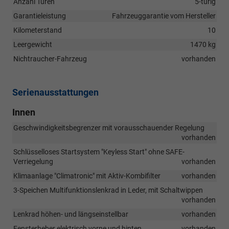
Anzahl Türen
5-türig
Garantieleistung
Fahrzeuggarantie vom Hersteller
Kilometerstand
10
Leergewicht
1470 kg
Nichtraucher-Fahrzeug
vorhanden
Serienausstattungen
Innen
Geschwindigkeitsbegrenzer mit vorausschauender Regelung
vorhanden
Schlüsselloses Startsystem "Keyless Start" ohne SAFE-
Verriegelung
vorhanden
Klimaanlage "Climatronic" mit Aktiv-Kombifilter
vorhanden
3-Speichen Multifunktionslenkrad in Leder, mit Schaltwippen
vorhanden
Lenkrad höhen- und längseinstellbar
vorhanden
Fensterheber elektrisch vorne und hinten
vorhanden