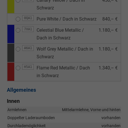
Canary Yellow / Dach in
450,– €
Schwarz
0QA1
Pure White / Dach in Schwarz
840,– €
7XA1
Celestial Blue Metallic /
1.180,– €
Dach in Schwarz
A6A1
Wolf Grey Metallic / Dach in
1.180,– €
Schwarz
H5A1
Flame Red Metallic / Dach
1.340,– €
in Schwarz
Allgemeines
Innen
Armlehnen
Mittelarmlehne, Vorne und hinten
Doppelter Laderaumboden
vorhanden
Durchlademöglichkeit
vorhanden