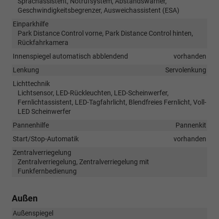
Sprachassistent, Notrufsystem, Abstandswarner,
Geschwindigkeitsbegrenzer, Ausweichassistent (ESA)
Einparkhilfe
Park Distance Control vorne, Park Distance Control hinten,
Rückfahrkamera
Innenspiegel automatisch abblendend
vorhanden
Lenkung
Servolenkung
Lichttechnik
Lichtsensor, LED-Rückleuchten, LED-Scheinwerfer,
Fernlichtassistent, LED-Tagfahrlicht, Blendfreies Fernlicht, Voll-
LED Scheinwerfer
Pannenhilfe
Pannenkit
Start/Stop-Automatik
vorhanden
Zentralverriegelung
Zentralverriegelung, Zentralverriegelung mit
Funkfernbedienung
Außen
Außenspiegel