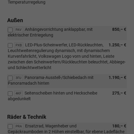
Temperaturregelung
Außen
Anhängevorrichtung anklappbar, mit
850,– €
PAV
elektrischer Entriegelung
LED-Plus-Scheinwerfer, LED-Rückleuchten,
1.250,– €
PXB
Leuchtweitenregulierung dynamisch, mit dynamischem
Kurvenfahrlicht, Volkswagen Logo vorn und hinten, Leiste
zwischen den Scheinwerfern/Rückleuchten beleuchtet, Abbiege-
und Schlechtwetterlicht
Panorama-Ausstell-/Schiebedach mit
1.190,– €
3FU
Panoramadach hinten
Seitenscheiben hinten und Heckscheibe
275,– €
4KF
abgedunkelt
Räder & Technik
Ersatzrad, Wagenheber und
180,– €
PRA
Gepäckraumboden in 2 Höhen einstellbar, für ebene Ladefläche