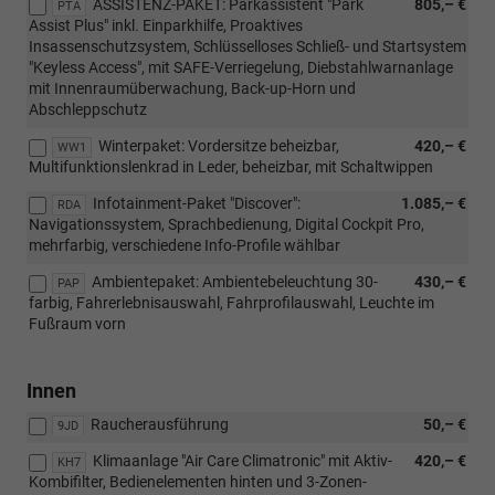
ASSISTENZ-PAKET: Parkassistent "Park
805,– €
PTA
Assist Plus" inkl. Einparkhilfe, Proaktives
Insassenschutzsystem, Schlüsselloses Schließ- und Startsystem
"Keyless Access", mit SAFE-Verriegelung, Diebstahlwarnanlage
mit Innenraumüberwachung, Back-up-Horn und
Abschleppschutz
Winterpaket: Vordersitze beheizbar,
420,– €
WW1
Multifunktionslenkrad in Leder, beheizbar, mit Schaltwippen
Infotainment-Paket "Discover":
1.085,– €
RDA
Navigationssystem, Sprachbedienung, Digital Cockpit Pro,
mehrfarbig, verschiedene Info-Profile wählbar
Ambientepaket: Ambientebeleuchtung 30-
430,– €
PAP
farbig, Fahrerlebnisauswahl, Fahrprofilauswahl, Leuchte im
Fußraum vorn
Innen
Raucherausführung
50,– €
9JD
Klimaanlage "Air Care Climatronic" mit Aktiv-
420,– €
KH7
Kombifilter, Bedienelementen hinten und 3-Zonen-