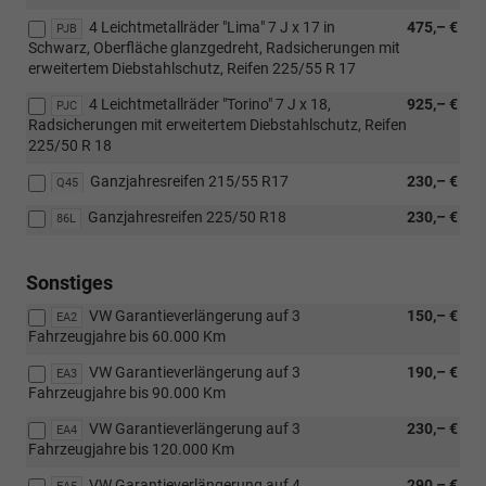
4 Leichtmetallräder "Lima" 7 J x 17 in
475,– €
PJB
Schwarz, Oberfläche glanzgedreht, Radsicherungen mit
erweitertem Diebstahlschutz, Reifen 225/55 R 17
4 Leichtmetallräder "Torino" 7 J x 18,
925,– €
PJC
Radsicherungen mit erweitertem Diebstahlschutz, Reifen
225/50 R 18
Ganzjahresreifen 215/55 R17
230,– €
Q45
Ganzjahresreifen 225/50 R18
230,– €
86L
Sonstiges
VW Garantieverlängerung auf 3
150,– €
EA2
Fahrzeugjahre bis 60.000 Km
VW Garantieverlängerung auf 3
190,– €
EA3
Fahrzeugjahre bis 90.000 Km
VW Garantieverlängerung auf 3
230,– €
EA4
Fahrzeugjahre bis 120.000 Km
VW Garantieverlängerung auf 4
290,– €