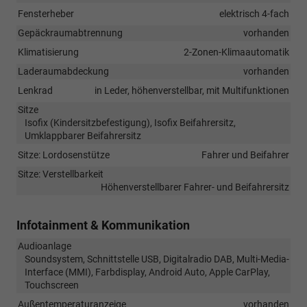
Fensterheber
elektrisch 4-fach
Gepäckraumabtrennung
vorhanden
Klimatisierung
2-Zonen-Klimaautomatik
Laderaumabdeckung
vorhanden
Lenkrad
in Leder, höhenverstellbar, mit Multifunktionen
Sitze
Isofix (Kindersitzbefestigung), Isofix Beifahrersitz,
Umklappbarer Beifahrersitz
Sitze: Lordosenstütze
Fahrer und Beifahrer
Sitze: Verstellbarkeit
Höhenverstellbarer Fahrer- und Beifahrersitz
Infotainment & Kommunikation
Audioanlage
Soundsystem, Schnittstelle USB, Digitalradio DAB, Multi-Media-
Interface (MMI), Farbdisplay, Android Auto, Apple CarPlay,
Touchscreen
Außentemperaturanzeige
vorhanden