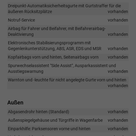
Dreipunkt-Automatiksicherheitsgurte mit Gurtstraffer für die
äußeren Rücksitzplätze
vorhanden
Notruf-Service
vorhanden
Airbag für Fahrer und Beifahrer, mit Beifahrerairbag-
Deaktivierung
vorhanden
Elektronisches Stabilisierungsprogramm mit
Gegenlenkunterstützung, ABS, ASR, EDS und MSR
vorhanden
Kopfairbags vorn und hinten, Seitenairbags vorn
vorhanden
Spurwechselassistent "Side Assist", Ausparkassistent und
Ausstiegswarnung
vorhanden
Warnton und -leuchte für nicht angelegte Gurte vorn und hinten
vorhanden
Außen
Abgasendrohr hinten (Standard)
vorhanden
Außenspiegelgehäuse und Türgriffe in Wagenfarbe
vorhanden
Einparkhilfe: Parksensoren vorne und hinten
vorhanden