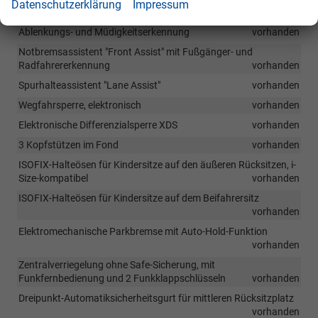
Datenschutzerklärung
Impressum
vorhanden
Ablenkungs- und Müdigkeitserkennung
vorhanden
Notbremsassistent "Front Assist" mit Fußgänger- und
Radfahrererkennung
vorhanden
Spurhalteassistent "Lane Assist"
vorhanden
Wegfahrsperre, elektronisch
vorhanden
Elektronische Differenzialsperre XDS
vorhanden
3 Kopfstützen im Fond
vorhanden
ISOFIX-Halteösen für Kindersitze auf den äußeren Rücksitzen, i-
Size-kompatibel
vorhanden
ISOFIX-Halteösen für Kindersitze auf dem Beifahrersitz
vorhanden
Elektromechanische Parkbremse mit Auto-Hold-Funktion
vorhanden
Zentralverriegelung ohne Safe-Sicherung, mit
Funkfernbedienung und 2 Funkklappschlüsseln
vorhanden
Dreipunkt-Automatiksicherheitsgurt für mittleren Rücksitzplatz
vorhanden