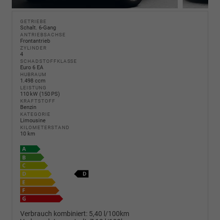
GETRIEBE
Schalt. 6-Gang
ANTRIEBSACHSE
Frontantrieb
ZYLINDER
4
SCHADSTOFFKLASSE
Euro 6 EA
HUBRAUM
1.498 ccm
LEISTUNG
110 kW (150 PS)
KRAFTSTOFF
Benzin
KATEGORIE
Limousine
KILOMETERSTAND
10 km
Verbrauch kombiniert:
5,40 l/100km