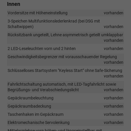
Innen
Vordersitze mit Höheneinstellung
vorhanden
3-Speichen Multifunktionslederlenkrad (bei DSG mit
Schaltwippen)
vorhanden
Rücksitzbank ungeteilt, Lehne asymmetrisch geteilt umklappbar
vorhanden
2 LED-Leseleuchten vorn und 2 hinten
vorhanden
Geschwindigkeitsbegrenzer mit vorausschauender Regelung
vorhanden
Schlüsselloses Startsystem "Keyless Start" ohne Safe-Sicherung
vorhanden
Fahrlichtschaltung automatisch, mit LED-Tagfahrlicht sowie
Begrüßungs- und Verabschiedungslicht
vorhanden
Gepäckraumbeleuchtung
vorhanden
Gepäckraumbadeckung
vorhanden
Taschenhaken im Gepäckraum
vorhanden
Elektromechanische Servolenkung
vorhanden
Mittelarmlehne vorn höhen- und längseinstellbar, mit