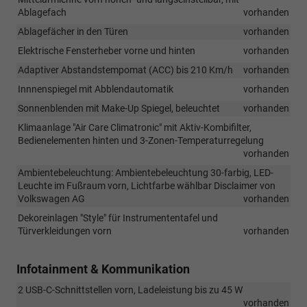
Ablagefach
vorhanden
Ablagefächer in den Türen
vorhanden
Elektrische Fensterheber vorne und hinten
vorhanden
Adaptiver Abstandstempomat (ACC) bis 210 Km/h
vorhanden
Innnenspiegel mit Abblendautomatik
vorhanden
Sonnenblenden mit Make-Up Spiegel, beleuchtet
vorhanden
Klimaanlage "Air Care Climatronic" mit Aktiv-Kombifilter,
Bedienelementen hinten und 3-Zonen-Temperaturregelung
vorhanden
Ambientebeleuchtung: Ambientebeleuchtung 30-farbig, LED-
Leuchte im Fußraum vorn, Lichtfarbe wählbar Disclaimer von
Volkswagen AG
vorhanden
Dekoreinlagen "Style" für Instrumententafel und
Türverkleidungen vorn
vorhanden
Infotainment & Kommunikation
2 USB-C-Schnittstellen vorn, Ladeleistung bis zu 45 W
vorhanden