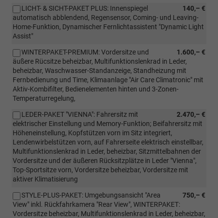
LICHT- & SICHT-PAKET PLUS: Innenspiegel
140,– €
automatisch abblendend, Regensensor, Coming- und Leaving-
Home-Funktion, Dynamischer Fernlichtassistent "Dynamic Light
Assist"
WINTERPAKET-PREMIUM: Vordersitze und
1.600,– €
äußere Rücsitze beheizbar, Multifunktionslenkrad in Leder,
beheizbar, Waschwasser-Standanzeige, Standheizung mit
Fernbedienung und Time, Klimaanlage "Air Care Climatronic" mit
Aktiv-Kombifilter, Bedienelementen hinten und 3-Zonen-
Temperaturregelung,
LEDER-PAKET "VIENNA": Fahrersitz mit
2.470,– €
elektrischer Einstellung und Memory-Funktion; Beifahrersitz mit
Höheneinstellung, Kopfstützen vorn im Sitz integriert,
Lendenwirbelstützen vorn, auf Fahrerseite elektrisch einstellbar,
Multifunktionslenkrad in Leder, beheizbar, Sitzmittelbahnen der
Vordersitze und der äußeren Rücksitzplätze in Leder "Vienna",
Top-Sportsitze vorn, Vordersitze beheizbar, Vordersitze mit
aktiver Klimatisierung
STYLE-PLUS-PAKET: Umgebungsansicht "Area
750,– €
View" inkl. Rückfahrkamera "Rear View", WINTERPAKET:
Vordersitze beheizbar, Multifunktionslenkrad in Leder, beheizbar,