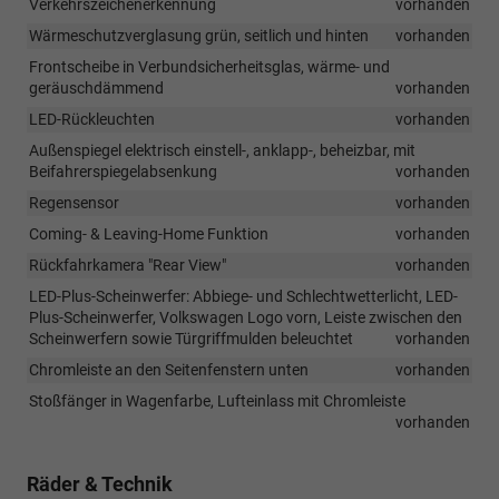
Verkehrszeichenerkennung
vorhanden
Wärmeschutzverglasung grün, seitlich und hinten
vorhanden
Frontscheibe in Verbundsicherheitsglas, wärme- und
geräuschdämmend
vorhanden
LED-Rückleuchten
vorhanden
Außenspiegel elektrisch einstell-, anklapp-, beheizbar, mit
Beifahrerspiegelabsenkung
vorhanden
Regensensor
vorhanden
Coming- & Leaving-Home Funktion
vorhanden
Rückfahrkamera "Rear View"
vorhanden
LED-Plus-Scheinwerfer: Abbiege- und Schlechtwetterlicht, LED-
Plus-Scheinwerfer, Volkswagen Logo vorn, Leiste zwischen den
Scheinwerfern sowie Türgriffmulden beleuchtet
vorhanden
Chromleiste an den Seitenfenstern unten
vorhanden
Stoßfänger in Wagenfarbe, Lufteinlass mit Chromleiste
vorhanden
Räder & Technik