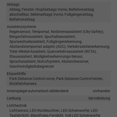
Airbags
Airbag, Fenster-/Kopfairbags Vorne, Beifahrerairbag
abschaltbar, Seitenairbags Vorne, Fußgängerairbag,
Beifahrerairbag
Assistenzsysteme
Regensensor, Tempomat, Notbremsassistent (City-Safety),
Berganfahrassistent, Spurhalteassistent,
Spurwechselassistent, Fußgängererkennung,
Abstandstempomat adaptiv (ACC), Verkehrzeichenerkennung,
Toter-Winkel-Assistent, Querverkehrsassistent (RCTA),
Stauassistent, Müdigkeitserkennungs-Sensor,
Sprachassistent, Notrufsystem, Abstandswarner,
Geschwindigkeitsbegrenzer
Einparkhilfe
Park Distance Control vorne, Park Distance Control hinten,
Rückfahrkamera
Innenspiegel automatisch abblendend
vorhanden
Lenkung
Servolenkung
Lichttechnik
Lichtsensor, LED-Rückleuchten, LED-Scheinwerfer, LED-
Tagfahrlicht, Blendfreies Fernlicht, Voll-LED Scheinwerfer