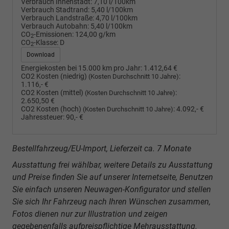
Verbrauch Innenstadt:
7,10 l/100km
Verbrauch Stadtrand:
5,40 l/100km
Verbrauch Landstraße:
4,70 l/100km
Verbrauch Autobahn:
5,40 l/100km
CO
-Emissionen:
124,00 g/km
2
CO
-Klasse:
D
2
Download
Energiekosten bei 15.000 km pro Jahr:
1.412,64 €
CO2 Kosten (niedrig)
:
(Kosten Durchschnitt 10 Jahre)
1.116,- €
CO2 Kosten (mittel)
:
(Kosten Durchschnitt 10 Jahre)
2.650,50 €
CO2 Kosten (hoch)
:
4.092,- €
(Kosten Durchschnitt 10 Jahre)
Jahressteuer:
90,- €
Bestellfahrzeug/EU-Import, Lieferzeit ca. 7 Monate
Ausstattung frei wählbar, weitere Details zu Ausstattung
und Preise finden Sie auf unserer Internetseite, Benutzen
Sie einfach unseren Neuwagen-Konfigurator und stellen
Sie sich Ihr Fahrzeug nach Ihren Wünschen zusammen,
Fotos dienen nur zur Illustration und zeigen
gegebenenfalls aufpreispflichtige Mehrausstattung.