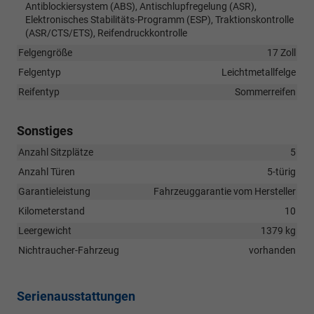
Antiblockiersystem (ABS), Antischlupfregelung (ASR),
Elektronisches Stabilitäts-Programm (ESP), Traktionskontrolle
(ASR/CTS/ETS), Reifendruckkontrolle
Felgengröße
17 Zoll
Felgentyp
Leichtmetallfelge
Reifentyp
Sommerreifen
Sonstiges
Anzahl Sitzplätze
5
Anzahl Türen
5-türig
Garantieleistung
Fahrzeuggarantie vom Hersteller
Kilometerstand
10
Leergewicht
1379 kg
Nichtraucher-Fahrzeug
vorhanden
Serienausstattungen