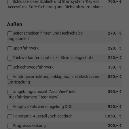
Schlüsselloses Schließ- und Startsystem "Keyless
700,– €
Access" mit Safe-Sicherung und Diebstahlwarnanlage
Außen
Seitenscheiben hinten und Heckscheibe
270,– €
abgedunkelt
Sportfahrwerk
220,– €
Triebwerkunterschutz inkl. Steinschlagschutz
240,– €
Schlechtwegefahrwerk
330,– €
Anhängevorrichtung anklappbar, mit elektrischer
850,– €
Entriegelung
Umgebungsansicht "Area View" inkl.
360,– €
Rückfahrkamera "Rear View"
Adaptive Fahrwerksregelung DCC
950,– €
Panorama-Ausstell-/Schiebedach
1.050,– €
Progressivlenkung
200,– €