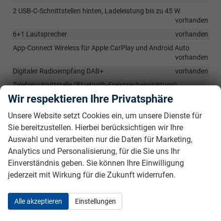
2 USB-C-Schnittstellen hinten, Ladeleistung bis zu 45 W
vorhanden
6+1 Lautsprecher
vorhanden
App-Connect Wireless für Apple CarPlay und Android Auto
vorhanden
Digitaler Radioempfang DAB+
vorhanden
Telefonschnittstelle (Bluetooth-Freisprecheinrichtung)
vorhanden
Wir respektieren Ihre Privatsphäre
12-V-Steckdose im Gepäckraum
vorhanden
Unsere Website setzt Cookies ein, um unsere Dienste für
Nichtraucherausführung - Ablagefach und 12-V-Steckdose vorn
Sie bereitzustellen. Hierbei berücksichtigen wir Ihre
vorhanden
Auswahl und verarbeiten nur die Daten für Marketing,
Digital Cockpit Pro, mehrfarbig, verschiedene Info-Profile
Analytics und Personalisierung, für die Sie uns Ihr
wählbar
vorhanden
Einverständnis geben. Sie können Ihre Einwilligung
12,9" Radio Ready2Discover: Infotainment-System mit 32-cm-
jederzeit mit Wirkung für die Zukunft widerrufen.
Display
vorhanden
Alle akzeptieren
Einstellungen
Sicherheit & Assistenz
Abbiegebremsfunktion und Ausweichunterstützung