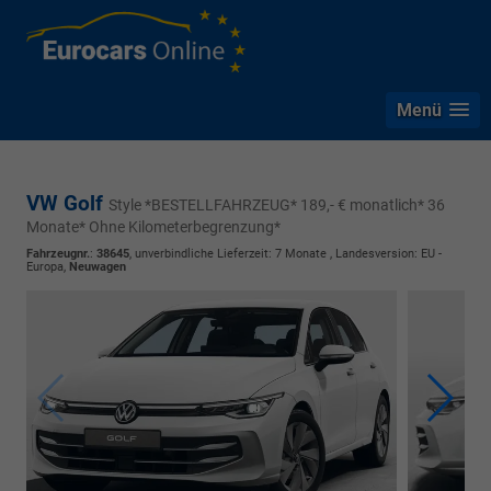
Menü
VW Golf
Style *BESTELLFAHRZEUG* 189,- € monatlich* 36
Monate* Ohne Kilometerbegrenzung*
Fahrzeugnr.
:
38645
, unverbindliche Lieferzeit:
7 Monate
, Landesversion: EU -
Europa,
Neuwagen