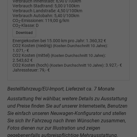
Verbrauch Innenstadt:
6,90 l/100km
Verbrauch Stadtrand:
5,00 l/100km
Verbrauch Landstraße:
4,50 l/100km
Verbrauch Autobahn:
5,40 l/100km
CO
-Emissionen:
119,00 g/km
2
CO
-Klasse:
D
2
Download
Energiekosten bei 15.000 km pro Jahr:
1.360,32 €
CO2 Kosten (niedrig)
:
(Kosten Durchschnitt 10 Jahre)
1.071,- €
CO2 Kosten (mittel)
:
(Kosten Durchschnitt 10 Jahre)
2.543,62 €
CO2 Kosten (hoch)
:
3.927,- €
(Kosten Durchschnitt 10 Jahre)
Jahressteuer:
79,- €
Bestellfahrzeug/EU-Import, Lieferzeit ca. 7 Monate
Ausstattung frei wählbar, weitere Details zu Ausstattung
und Preise finden Sie auf unserer Internetseite, Benutzen
Sie einfach unseren Neuwagen-Konfigurator und stellen
Sie sich Ihr Fahrzeug nach Ihren Wünschen zusammen,
Fotos dienen nur zur Illustration und zeigen
gegebenenfalls aufpreispflichtige Mehrausstattung.