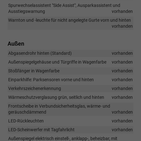
Spurwechselassistent "Side Assist", Ausparkassistent und
Ausstiegswarnung
vorhanden
Warnton und -leuchte für nicht angelegte Gurte vorn und hinten
vorhanden
Außen
Abgasendrohr hinten (Standard)
vorhanden
Außenspiegelgehäuse und Türgriffe in Wagenfarbe
vorhanden
Stoßfänger in Wagenfarbe
vorhanden
Einparkhilfe: Parksensoren vorne und hinten
vorhanden
Verkehrszeichenerkennung
vorhanden
Wärmeschutzverglasung grün, seitlich und hinten
vorhanden
Frontscheibe in Verbundsicherheitsglas, wärme- und
geräuschdämmend
vorhanden
LED-Rückleuchten
vorhanden
LED-Scheinwerfer mit Tagfahrlicht
vorhanden
Außenspiegel elektrisch einstell-, anklapp-, beheizbar, mit