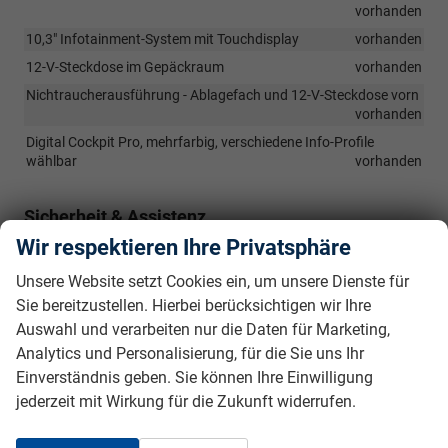
vorhanden
10,3" Infotainment-System mit Touchdisplay
vorhanden
12-V-Steckdose im Gepäckraum
vorhanden
Nichtraucherausführung - Ablagefach und 12-V-Steckdose vorn
vorhanden
Digital Cockpit Pro, mehrfarbig, verschiedene Info-Profile
wählbar
vorhanden
Sicherheit & Assistenz
Wir respektieren Ihre Privatsphäre
Abbiegebremsfunktion und Ausweichunterstützung
vorhanden
Unsere Website setzt Cookies ein, um unsere Dienste für
Ablenkungs- und Müdigkeitserkennung
vorhanden
Sie bereitzustellen. Hierbei berücksichtigen wir Ihre
Notbremsassistent "Front Assist" mit Fußgänger- und
Auswahl und verarbeiten nur die Daten für Marketing,
Radfahrererkennung
vorhanden
Analytics und Personalisierung, für die Sie uns Ihr
Spurhalteassistent "Lane Assist"
vorhanden
Einverständnis geben. Sie können Ihre Einwilligung
Wegfahrsperre, elektronisch
vorhanden
jederzeit mit Wirkung für die Zukunft widerrufen.
Elektronische Differenzialsperre XDS
vorhanden