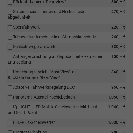
Rückfahrkamera "Rear View"
300,– €
Seitenscheiben hinten und Heckscheibe
270,– €
abgedunkelt
Sportfahrwerk
220,– €
Triebwerkunterschutz inkl. Steinschlagschutz
240,– €
Schlechtwegefahrwerk
330,– €
Anhängevorrichtung anklappbar, mit elektrischer
850,– €
Entriegelung
Umgebungsansicht "Area View" inkl.
360,– €
Rückfahrkamera "Rear View"
Adaptive Fahrwerksregelung DCC
950,– €
Panorama-Ausstell-/Schiebedach
1.050,– €
IQ.LIGHT - LED-Matrix-Scheinwerfer inkl. Licht-
1.940,– €
und-Sicht-Paket
LED-Plus-Scheinwerfer
1.030,– €
Progressivlenkung
200,– €