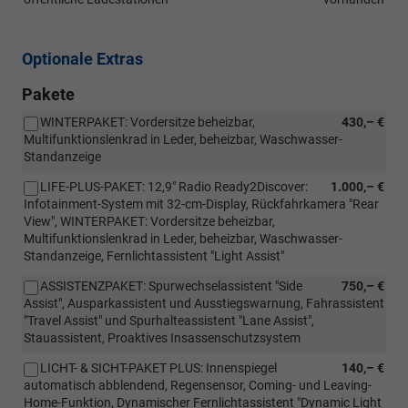
Optionale Extras
Pakete
WINTERPAKET: Vordersitze beheizbar,
430,– €
Multifunktionslenkrad in Leder, beheizbar, Waschwasser-
Standanzeige
LIFE-PLUS-PAKET: 12,9" Radio Ready2Discover:
1.000,– €
Infotainment-System mit 32-cm-Display, Rückfahrkamera "Rear
View", WINTERPAKET: Vordersitze beheizbar,
Multifunktionslenkrad in Leder, beheizbar, Waschwasser-
Standanzeige, Fernlichtassistent "Light Assist"
ASSISTENZPAKET: Spurwechselassistent "Side
750,– €
Assist", Ausparkassistent und Ausstiegswarnung, Fahrassistent
"Travel Assist" und Spurhalteassistent "Lane Assist",
Stauassistent, Proaktives Insassenschutzsystem
LICHT- & SICHT-PAKET PLUS: Innenspiegel
140,– €
automatisch abblendend, Regensensor, Coming- und Leaving-
Home-Funktion, Dynamischer Fernlichtassistent "Dynamic Light