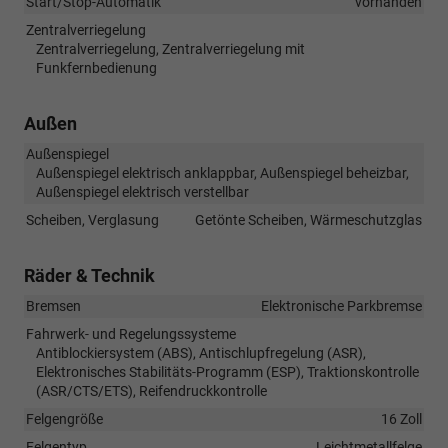
Start/Stop-Automatik
vorhanden
Zentralverriegelung
Zentralverriegelung, Zentralverriegelung mit
Funkfernbedienung
Außen
Außenspiegel
Außenspiegel elektrisch anklappbar, Außenspiegel beheizbar,
Außenspiegel elektrisch verstellbar
Scheiben, Verglasung
Getönte Scheiben, Wärmeschutzglas
Räder & Technik
Bremsen
Elektronische Parkbremse
Fahrwerk- und Regelungssysteme
Antiblockiersystem (ABS), Antischlupfregelung (ASR),
Elektronisches Stabilitäts-Programm (ESP), Traktionskontrolle
(ASR/CTS/ETS), Reifendruckkontrolle
Felgengröße
16 Zoll
Felgentyp
Leichtmetallfelge