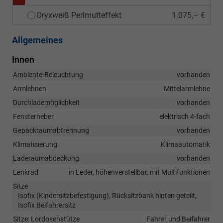
Oryxweiß Perlmutteffekt
1.075,– €
Allgemeines
Innen
Ambiente-Beleuchtung
vorhanden
Armlehnen
Mittelarmlehne
Durchlademöglichkeit
vorhanden
Fensterheber
elektrisch 4-fach
Gepäckraumabtrennung
vorhanden
Klimatisierung
Klimaautomatik
Laderaumabdeckung
vorhanden
Lenkrad
in Leder, höhenverstellbar, mit Multifunktionen
Sitze
Isofix (Kindersitzbefestigung), Rücksitzbank hinten geteilt,
Isofix Beifahrersitz
Sitze: Lordosenstütze
Fahrer und Beifahrer