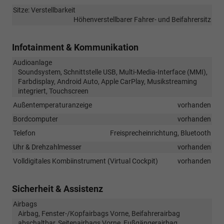
Sitze: Verstellbarkeit
Höhenverstellbarer Fahrer- und Beifahrersitz
Infotainment & Kommunikation
Audioanlage
Soundsystem, Schnittstelle USB, Multi-Media-Interface (MMI),
Farbdisplay, Android Auto, Apple CarPlay, Musikstreaming
integriert, Touchscreen
Außentemperaturanzeige
vorhanden
Bordcomputer
vorhanden
Telefon
Freisprecheinrichtung, Bluetooth
Uhr & Drehzahlmesser
vorhanden
Volldigitales Kombiinstrument (Virtual Cockpit)
vorhanden
Sicherheit & Assistenz
Airbags
Airbag, Fenster-/Kopfairbags Vorne, Beifahrerairbag
abschaltbar, Seitenairbags Vorne, Fußgängerairbag,