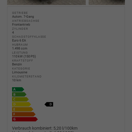
GETRIEBE
Autom. 7-Gang
ANTRIEBSACHSE
Frontantrieb
ZYLINDER
4
SCHADSTOFFKLASSE
Euro 6 EA
HUBRAUM
1.498 ccm
LEISTUNG
110 kW (150 PS)
KRAFTSTOFF
Benzin
KATEGORIE
Limousine
KILOMETERSTAND
10 km
Verbrauch kombiniert:
5,20 l/100km