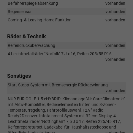
Beifahrerspiegelabsenkung
vorhanden
Regensensor
vorhanden
Coming- & Leaving-Home Funktion
vorhanden
Räder & Technik
Reifendrucküberwachung
vorhanden
4 Leichtmetallräder "Norfolk" 7 J x 16, Reifen 205/55 R16
vorhanden
Sonstiges
Start-Stopp-System mit Bremsenergie-Rückgewinnung
vorhanden
NUR FÜR GOLF 1.5 eHYBRID: Klimaanlage "Air Care Climatronic"
mit Aktiv-Kombifilter, Bedienelementen hinten und 3-Zonen-
Temperaturregelung, Fahrprofilauswahl, 12,9" Radio
Ready2Discover: Infotainment-System mit 32-cm-Display, 4
Leichtmetallräder "Nottingham" 7,5 J x 17, Reifen 225/45 R17,
Reifenreparaturset, Ladekabel für Haushaltssteckdose und
öffentliche Ladestationen
vorhanden