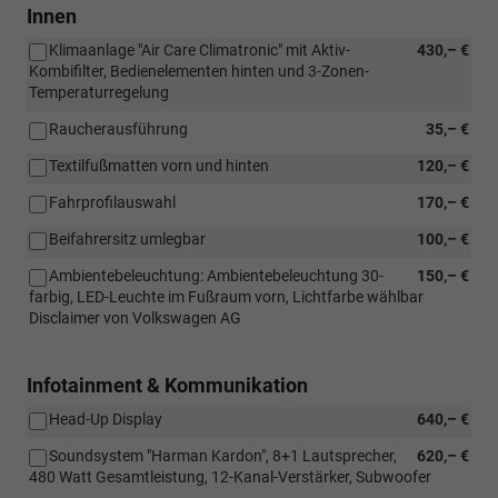
Innen
Klimaanlage "Air Care Climatronic" mit Aktiv-
430,– €
Kombifilter, Bedienelementen hinten und 3-Zonen-
Temperaturregelung
Raucherausführung
35,– €
Textilfußmatten vorn und hinten
120,– €
Fahrprofilauswahl
170,– €
Beifahrersitz umlegbar
100,– €
Ambientebeleuchtung: Ambientebeleuchtung 30-
150,– €
farbig, LED-Leuchte im Fußraum vorn, Lichtfarbe wählbar
Disclaimer von Volkswagen AG
Infotainment & Kommunikation
Head-Up Display
640,– €
Soundsystem "Harman Kardon", 8+1 Lautsprecher,
620,– €
480 Watt Gesamtleistung, 12-Kanal-Verstärker, Subwoofer