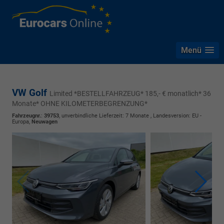
Menü
VW Golf
Limited *BESTELLFAHRZEUG* 185,- € monatlich* 36
Monate* OHNE KILOMETERBEGRENZUNG*
Fahrzeugnr.
:
39753
, unverbindliche Lieferzeit:
7 Monate
, Landesversion: EU -
Europa,
Neuwagen