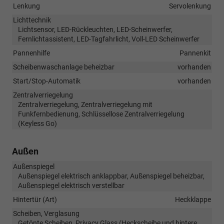
Lenkung
Servolenkung
Lichttechnik
Lichtsensor, LED-Rückleuchten, LED-Scheinwerfer,
Fernlichtassistent, LED-Tagfahrlicht, Voll-LED Scheinwerfer
Pannenhilfe
Pannenkit
Scheibenwaschanlage beheizbar
vorhanden
Start/Stop-Automatik
vorhanden
Zentralverriegelung
Zentralverriegelung, Zentralverriegelung mit
Funkfernbedienung, Schlüssellose Zentralverriegelung
(Keyless Go)
Außen
Außenspiegel
Außenspiegel elektrisch anklappbar, Außenspiegel beheizbar,
Außenspiegel elektrisch verstellbar
Hintertür (Art)
Heckklappe
Scheiben, Verglasung
Getönte Scheiben, Privacy Glass (Heckscheibe und hintere