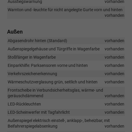
Ausstiegswarnung
vorhanden
Warnton und -leuchte für nicht angelegte Gurte vorn und hinten
vorhanden
Außen
Abgasendrohr hinten (Standard)
vorhanden
Außenspiegelgehäuse und Türgriffe in Wagenfarbe
vorhanden
Stoßfänger in Wagenfarbe
vorhanden
Einparkhilfe: Parksensoren vorne und hinten
vorhanden
Verkehrszeichenerkennung
vorhanden
Wärmeschutzverglasung grün, seitlich und hinten
vorhanden
Frontscheibe in Verbundsicherheitsglas, wärme- und
geräuschdämmend
vorhanden
LED-Rückleuchten
vorhanden
LED-Scheinwerfer mit Tagfahrlicht
vorhanden
Außenspiegel elektrisch einstell-, anklapp-, beheizbar, mit
Beifahrerspiegelabsenkung
vorhanden