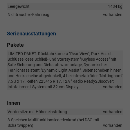
Leergewicht
1434 kg
Nichtraucher-Fahrzeug
vorhanden
Serienausstattungen
Pakete
LIMITED-PAKET: Rückfahrkamera "Rear View", Park-Assist,
Schlüsselloses Schließ- und Startsystem "Keyless Access" mit
Safe-Sicherung und Diebstahlwarnanlage, Dynamischer
Fernlichtassistent "Dynamic Light Assist", Seitenscheiben hinten
und Heckscheibe abgedunkelt, 4 Leichtmetallräder "Nottingham"
7,5 J x 17, Reifen 225/45 R 17, 12,9" Radio Ready2Discover:
Infotainment-System mit 32-cm-Display
vorhanden
Innen
Vordersitze mit Höheneinstellung
vorhanden
3-Speichen Multifunktionslederlenkrad (bei DSG mit
Schaltwippen)
vorhanden