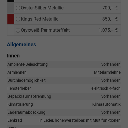
Oyster-Silber Metallic
700,– €
Kings Red Metallic
850,– €
Oryxweiß Perlmutteffekt
1.075,– €
Allgemeines
Innen
Ambiente-Beleuchtung
vorhanden
Armlehnen
Mittelarmlehne
Durchlademöglichkeit
vorhanden
Fensterheber
elektrisch 4-fach
Gepäckraumabtrennung
vorhanden
Klimatisierung
Klimaautomatik
Laderaumabdeckung
vorhanden
Lenkrad
in Leder, höhenverstellbar, mit Multifunktionen