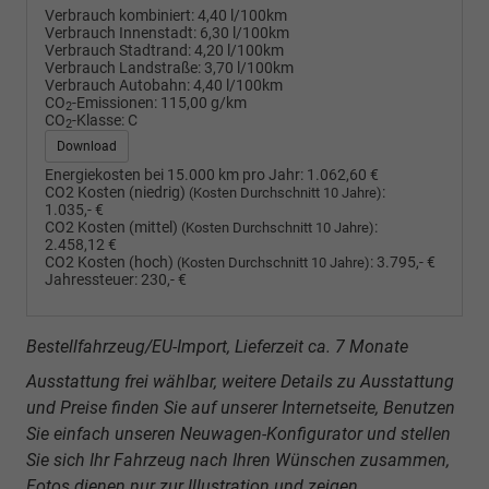
Verbrauch kombiniert:
4,40 l/100km
Verbrauch Innenstadt:
6,30 l/100km
Verbrauch Stadtrand:
4,20 l/100km
Verbrauch Landstraße:
3,70 l/100km
Verbrauch Autobahn:
4,40 l/100km
CO
-Emissionen:
115,00 g/km
2
CO
-Klasse:
C
2
Download
Energiekosten bei 15.000 km pro Jahr:
1.062,60 €
CO2 Kosten (niedrig)
:
(Kosten Durchschnitt 10 Jahre)
1.035,- €
CO2 Kosten (mittel)
:
(Kosten Durchschnitt 10 Jahre)
2.458,12 €
CO2 Kosten (hoch)
:
3.795,- €
(Kosten Durchschnitt 10 Jahre)
Jahressteuer:
230,- €
Bestellfahrzeug/EU-Import, Lieferzeit ca. 7 Monate
Ausstattung frei wählbar, weitere Details zu Ausstattung
und Preise finden Sie auf unserer Internetseite, Benutzen
Sie einfach unseren Neuwagen-Konfigurator und stellen
Sie sich Ihr Fahrzeug nach Ihren Wünschen zusammen,
Fotos dienen nur zur Illustration und zeigen