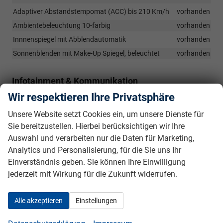
Adaptiver Abstandstempomat (ACC) bis 210 Km/h
vorhanden
Ambientebeleuchtung 10-farbig
vorhanden
Innnenspiegel mit Abblendautomatik
vorhanden
Sonnenblenden mit Make-Up Spiegel, beleuchtet
vorhanden
Infotainment & Kommunikation
Wir respektieren Ihre Privatsphäre
2 USB-C-Schnittstellen vorn, Ladeleistung bis zu 45 W
vorhanden
Unsere Website setzt Cookies ein, um unsere Dienste für
2 USB-C-Schnittstellen hinten, Ladeleistung bis zu 45 W
Sie bereitzustellen. Hierbei berücksichtigen wir Ihre
vorhanden
Auswahl und verarbeiten nur die Daten für Marketing,
6+1 Lautsprecher
vorhanden
Analytics und Personalisierung, für die Sie uns Ihr
App-Connect Wireless für Apple CarPlay und Android Auto
Einverständnis geben. Sie können Ihre Einwilligung
vorhanden
jederzeit mit Wirkung für die Zukunft widerrufen.
Digitaler Radioempfang DAB+
vorhanden
Telefonschnittstelle (Bluetooth-Freisprecheinrichtung)
Alle akzeptieren
Einstellungen
vorhanden
12-V-Steckdose im Gepäckraum
vorhanden