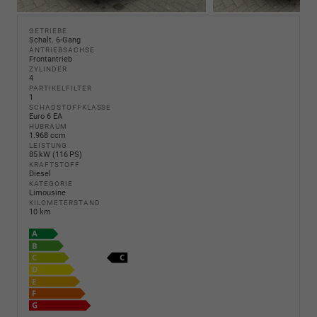
GETRIEBE
Schalt. 6-Gang
ANTRIEBSACHSE
Frontantrieb
ZYLINDER
4
PARTIKELFILTER
1
SCHADSTOFFKLASSE
Euro 6 EA
HUBRAUM
1.968 ccm
LEISTUNG
85 kW (116 PS)
KRAFTSTOFF
Diesel
KATEGORIE
Limousine
KILOMETERSTAND
10 km