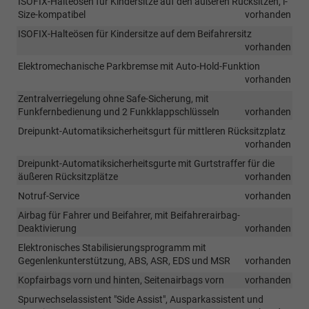
ISOFIX-Halteösen für Kindersitze auf den äußeren Rücksitzen, i-
Size-kompatibel
vorhanden
ISOFIX-Halteösen für Kindersitze auf dem Beifahrersitz
vorhanden
Elektromechanische Parkbremse mit Auto-Hold-Funktion
vorhanden
Zentralverriegelung ohne Safe-Sicherung, mit
Funkfernbedienung und 2 Funkklappschlüsseln
vorhanden
Dreipunkt-Automatiksicherheitsgurt für mittleren Rücksitzplatz
vorhanden
Dreipunkt-Automatiksicherheitsgurte mit Gurtstraffer für die
äußeren Rücksitzplätze
vorhanden
Notruf-Service
vorhanden
Airbag für Fahrer und Beifahrer, mit Beifahrerairbag-
Deaktivierung
vorhanden
Elektronisches Stabilisierungsprogramm mit
Gegenlenkunterstützung, ABS, ASR, EDS und MSR
vorhanden
Kopfairbags vorn und hinten, Seitenairbags vorn
vorhanden
Spurwechselassistent "Side Assist", Ausparkassistent und