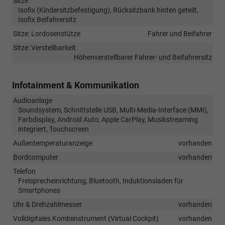
Sitze
Isofix (Kindersitzbefestigung), Rücksitzbank hinten geteilt,
Isofix Beifahrersitz
Sitze: Lordosenstütze
Fahrer und Beifahrer
Sitze: Verstellbarkeit
Höhenverstellbarer Fahrer- und Beifahrersitz
Infotainment & Kommunikation
Audioanlage
Soundsystem, Schnittstelle USB, Multi-Media-Interface (MMI),
Farbdisplay, Android Auto, Apple CarPlay, Musikstreaming
integriert, Touchscreen
Außentemperaturanzeige
vorhanden
Bordcomputer
vorhanden
Telefon
Freisprecheinrichtung, Bluetooth, Induktionsladen für
Smartphones
Uhr & Drehzahlmesser
vorhanden
Volldigitales Kombiinstrument (Virtual Cockpit)
vorhanden