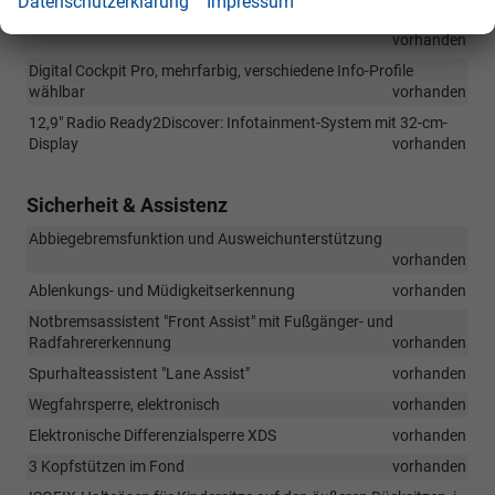
Datenschutzerklärung
Impressum
Nichtraucherausführung - Ablagefach und 12-V-Steckdose vorn
vorhanden
Digital Cockpit Pro, mehrfarbig, verschiedene Info-Profile
wählbar
vorhanden
12,9" Radio Ready2Discover: Infotainment-System mit 32-cm-
Display
vorhanden
Sicherheit & Assistenz
Abbiegebremsfunktion und Ausweichunterstützung
vorhanden
Ablenkungs- und Müdigkeitserkennung
vorhanden
Notbremsassistent "Front Assist" mit Fußgänger- und
Radfahrererkennung
vorhanden
Spurhalteassistent "Lane Assist"
vorhanden
Wegfahrsperre, elektronisch
vorhanden
Elektronische Differenzialsperre XDS
vorhanden
3 Kopfstützen im Fond
vorhanden