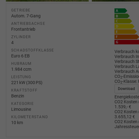
GETRIEBE
Autom. 7-Gang
ANTRIEBSACHSE
Frontantrieb
ZYLINDER
4
SCHADSTOFFKLASSE
Verbrauch ko
Euro 6 EB
Verbrauch I
Verbrauch S
HUBRAUM
Verbrauch L
1.984 ccm
Verbrauch A
CO
-Emissio
LEISTUNG
2
CO
-Klasse:
221 kW (300 PS)
2
Download
KRAFTSTOFF
Benzin
Energiekoste
CO2 Kosten 
KATEGORIE
1.539,- €
Limousine
CO2 Kosten 
3.655,12 €
KILOMETERSTAND
CO2 Kosten 
10 km
Jahressteuer