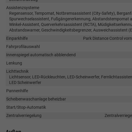
Assistenzsysteme
Regensensor, Tempomat, Notbremsassistent (City-Safety), Berganfa
Spurwechselassistent, Fußgängererkennung, Abstandstempomat ada
Winkel-Assistent, Querverkehrsassistent (RCTA), Müdigkeitserkenn
Abstandswarner, Geschwindigkeitsbegrenzer, Ausweichassistent (
Einparkhilfe
Park Distance Control vorn
Fahrprofilauswahl
Innenspiegel automatisch abblendend
Lenkung
Lichttechnik
Lichtsensor, LED-Rückleuchten, LED-Scheinwerfer, Fernlichtassistent,
LED Scheinwerfer
Pannenhilfe
Scheibenwaschanlage beheizbar
Start/Stop-Automatik
Zentralverriegelung
Zentralverrieg
Außen