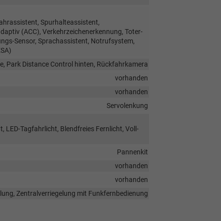
hrassistent, Spurhalteassistent,
ptiv (ACC), Verkehrzeichenerkennung, Toter-
ungs-Sensor, Sprachassistent, Notrufsystem,
ESA)
e, Park Distance Control hinten, Rückfahrkamera
vorhanden
vorhanden
Servolenkung
 LED-Tagfahrlicht, Blendfreies Fernlicht, Voll-
Pannenkit
vorhanden
vorhanden
elung, Zentralverriegelung mit Funkfernbedienung