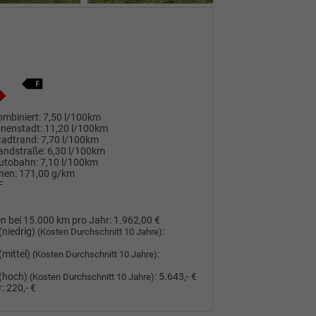
mbiniert:
7,50 l/100km
nnenstadt:
11,20 l/100km
tadtrand:
7,70 l/100km
andstraße:
6,30 l/100km
utobahn:
7,10 l/100km
nen:
171,00 g/km
F
n bei 15.000 km pro Jahr:
1.962,00 €
(niedrig)
:
(Kosten Durchschnitt 10 Jahre)
(mittel)
:
(Kosten Durchschnitt 10 Jahre)
(hoch)
:
5.643,- €
(Kosten Durchschnitt 10 Jahre)
:
220,- €