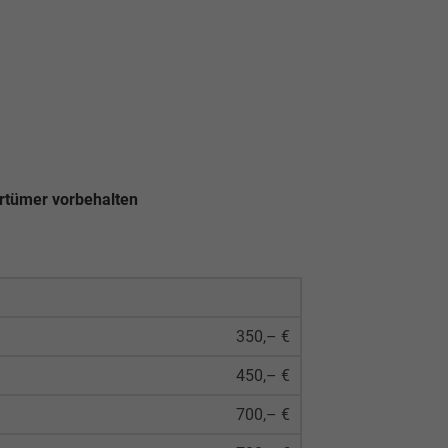
rrtümer vorbehalten
350,– €
450,– €
700,– €