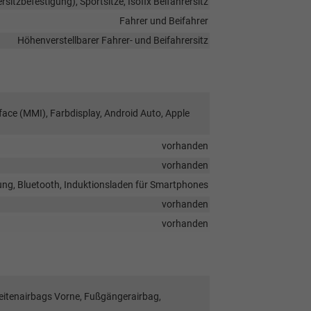
ersitzbefestigung), Sportsitze, Isofix Beifahrersitz
Fahrer und Beifahrer
Höhenverstellbarer Fahrer- und Beifahrersitz
face (MMI), Farbdisplay, Android Auto, Apple
vorhanden
vorhanden
ung, Bluetooth, Induktionsladen für Smartphones
vorhanden
vorhanden
Seitenairbags Vorne, Fußgängerairbag,