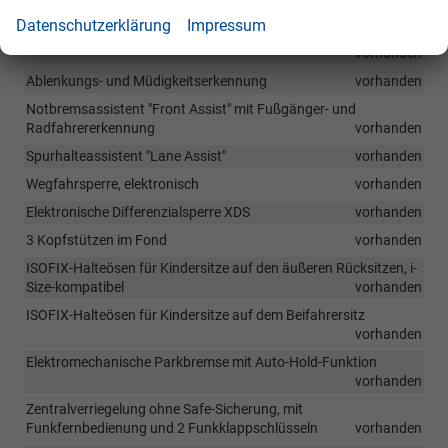
Ausstiegswarnung
vorhanden
Datenschutzerklärung
Impressum
Abbiegebremsfunktion und Ausweichunterstützung
vorhanden
Ablenkungs- und Müdigkeitserkennung
vorhanden
Notbremsassistent "Front Assist" mit Fußgänger- und
Radfahrererkennung
vorhanden
Spurhalteassistent "Lane Assist"
vorhanden
Wegfahrsperre, elektronisch
vorhanden
Elektronische Differenzialsperre XDS
vorhanden
3 Kopfstützen im Fond
vorhanden
ISOFIX-Halteösen für Kindersitze auf den äußeren Rücksitzen, i-
Size-kompatibel
vorhanden
ISOFIX-Halteösen für Kindersitze auf dem Beifahrersitz
vorhanden
Elektromechanische Parkbremse mit Auto-Hold-Funktion
vorhanden
Zentralverriegelung ohne Safe-Sicherung, mit
Funkfernbedienung und 2 Funkklappschlüsseln
vorhanden