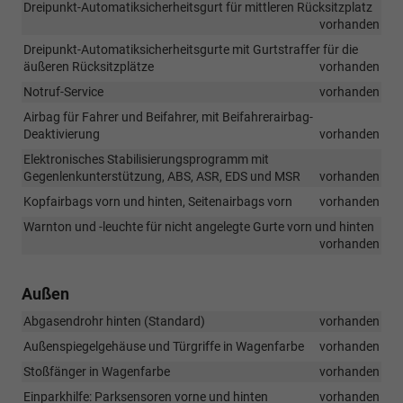
Dreipunkt-Automatiksicherheitsgurt für mittleren Rücksitzplatz
vorhanden
Dreipunkt-Automatiksicherheitsgurte mit Gurtstraffer für die
äußeren Rücksitzplätze
vorhanden
Notruf-Service
vorhanden
Airbag für Fahrer und Beifahrer, mit Beifahrerairbag-
Deaktivierung
vorhanden
Elektronisches Stabilisierungsprogramm mit
Gegenlenkunterstützung, ABS, ASR, EDS und MSR
vorhanden
Kopfairbags vorn und hinten, Seitenairbags vorn
vorhanden
Warnton und -leuchte für nicht angelegte Gurte vorn und hinten
vorhanden
Außen
Abgasendrohr hinten (Standard)
vorhanden
Außenspiegelgehäuse und Türgriffe in Wagenfarbe
vorhanden
Stoßfänger in Wagenfarbe
vorhanden
Einparkhilfe: Parksensoren vorne und hinten
vorhanden