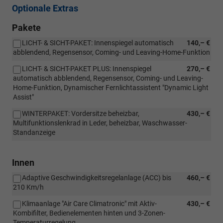
Optionale Extras
Pakete
LICHT- & SICHT-PAKET: Innenspiegel automatisch
140,– €
abblendend, Regensensor, Coming- und Leaving-Home-Funktion
LICHT- & SICHT-PAKET PLUS: Innenspiegel
270,– €
automatisch abblendend, Regensensor, Coming- und Leaving-
Home-Funktion, Dynamischer Fernlichtassistent "Dynamic Light
Assist"
WINTERPAKET: Vordersitze beheizbar,
430,– €
Multifunktionslenkrad in Leder, beheizbar, Waschwasser-
Standanzeige
Innen
Adaptive Geschwindigkeitsregelanlage (ACC) bis
460,– €
210 Km/h
Klimaanlage "Air Care Climatronic" mit Aktiv-
430,– €
Kombifilter, Bedienelementen hinten und 3-Zonen-
Temperaturregelung