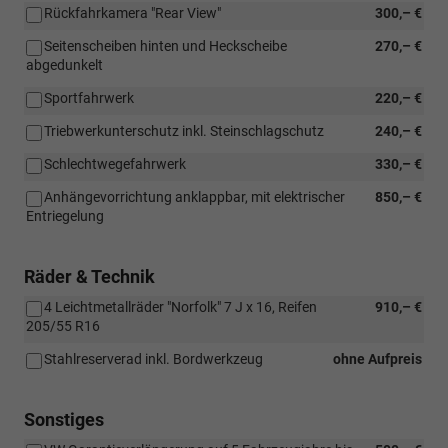
Rückfahrkamera "Rear View"
300,– €
Seitenscheiben hinten und Heckscheibe
270,– €
abgedunkelt
Sportfahrwerk
220,– €
Triebwerkunterschutz inkl. Steinschlagschutz
240,– €
Schlechtwegefahrwerk
330,– €
Anhängevorrichtung anklappbar, mit elektrischer
850,– €
Entriegelung
Räder & Technik
4 Leichtmetallräder "Norfolk" 7 J x 16, Reifen
910,– €
205/55 R16
Stahlreserverad inkl. Bordwerkzeug
ohne Aufpreis
Sonstiges