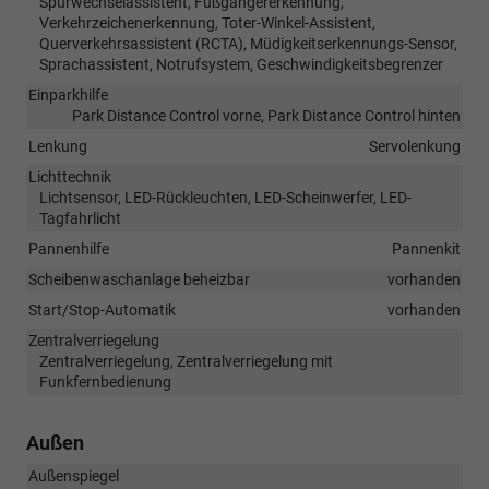
Spurwechselassistent, Fußgängererkennung,
Verkehrzeichenerkennung, Toter-Winkel-Assistent,
Querverkehrsassistent (RCTA), Müdigkeitserkennungs-Sensor,
Sprachassistent, Notrufsystem, Geschwindigkeitsbegrenzer
Einparkhilfe
Park Distance Control vorne, Park Distance Control hinten
Lenkung
Servolenkung
Lichttechnik
Lichtsensor, LED-Rückleuchten, LED-Scheinwerfer, LED-
Tagfahrlicht
Pannenhilfe
Pannenkit
Scheibenwaschanlage beheizbar
vorhanden
Start/Stop-Automatik
vorhanden
Zentralverriegelung
Zentralverriegelung, Zentralverriegelung mit
Funkfernbedienung
Außen
Außenspiegel