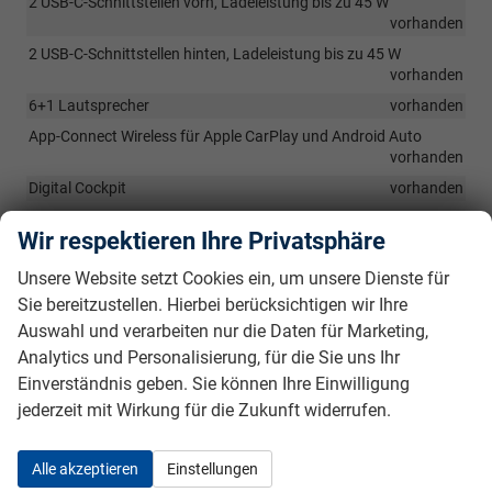
2 USB-C-Schnittstellen vorn, Ladeleistung bis zu 45 W
vorhanden
2 USB-C-Schnittstellen hinten, Ladeleistung bis zu 45 W
vorhanden
6+1 Lautsprecher
vorhanden
App-Connect Wireless für Apple CarPlay und Android Auto
vorhanden
Digital Cockpit
vorhanden
Digitaler Radioempfang DAB+
vorhanden
Wir respektieren Ihre Privatsphäre
Telefonschnittstelle (Bluetooth-Freisprecheinrichtung)
vorhanden
Unsere Website setzt Cookies ein, um unsere Dienste für
10,3" Infotainment-System mit Touchdisplay
vorhanden
Sie bereitzustellen. Hierbei berücksichtigen wir Ihre
Auswahl und verarbeiten nur die Daten für Marketing,
12-V-Steckdose im Gepäckraum
vorhanden
Analytics und Personalisierung, für die Sie uns Ihr
Nichtraucherausführung - Ablagefach und 12-V-Steckdose vorn
Einverständnis geben. Sie können Ihre Einwilligung
vorhanden
jederzeit mit Wirkung für die Zukunft widerrufen.
Sicherheit & Assistenz
Alle akzeptieren
Einstellungen
Spurwechselassistent "Side Assist", Ausparkassistent und