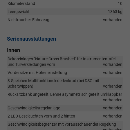
Kilometerstand
10
Leergewicht
1363 kg
Nichtraucher-Fahrzeug
vorhanden
Serienausstattungen
Innen
Dekoreinlagen "Nature Cross Brushed" für Instrumententafel
und Türverkleidungen vorn
vorhanden
Vordersitze mit Höheneinstellung
vorhanden
3-Speichen Multifunktionslederlenkrad (bei DSG mit
Schaltwippen)
vorhanden
Rücksitzbank ungeteilt, Lehne asymmetrisch geteilt umklappbar
vorhanden
Geschwindigkeitsregelanlage
vorhanden
2 LED-Leseleuchten vorn und 2 hinten
vorhanden
Geschwindigkeitsbegrenzer mit vorausschauender Regelung
vorhanden