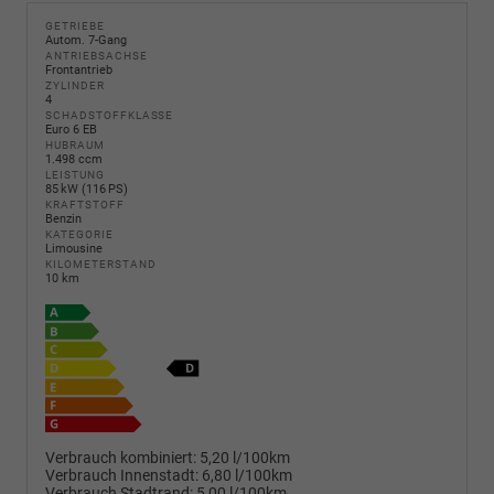
GETRIEBE
Autom. 7-Gang
ANTRIEBSACHSE
Frontantrieb
ZYLINDER
4
SCHADSTOFFKLASSE
Euro 6 EB
HUBRAUM
1.498 ccm
LEISTUNG
85 kW (116 PS)
KRAFTSTOFF
Benzin
KATEGORIE
Limousine
KILOMETERSTAND
10 km
Verbrauch kombiniert:
5,20 l/100km
Verbrauch Innenstadt:
6,80 l/100km
Verbrauch Stadtrand:
5,00 l/100km