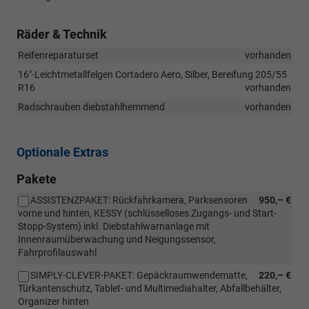
Räder & Technik
Reifenreparaturset
vorhanden
16"-Leichtmetallfelgen Cortadero Aero, Silber, Bereifung 205/55
R16
vorhanden
Radschrauben diebstahlhemmend
vorhanden
Optionale Extras
Pakete
ASSISTENZPAKET: Rückfahrkamera, Parksensoren
950,– €
vorne und hinten, KESSY (schlüsselloses Zugangs- und Start-
Stopp-System) inkl. Diebstahlwarnanlage mit
Innenraumüberwachung und Neigungssensor,
Fahrprofilauswahl
SIMPLY-CLEVER-PAKET: Gepäckraumwendematte,
220,– €
Türkantenschutz, Tablet- und Multimediahalter, Abfallbehälter,
Organizer hinten