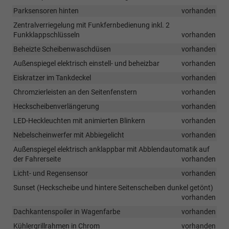
Parksensoren hinten
vorhanden
Zentralverriegelung mit Funkfernbedienung inkl. 2
Funkklappschlüsseln
vorhanden
Beheizte Scheibenwaschdüsen
vorhanden
Außenspiegel elektrisch einstell- und beheizbar
vorhanden
Eiskratzer im Tankdeckel
vorhanden
Chromzierleisten an den Seitenfenstern
vorhanden
Heckscheibenverlängerung
vorhanden
LED-Heckleuchten mit animierten Blinkern
vorhanden
Nebelscheinwerfer mit Abbiegelicht
vorhanden
Außenspiegel elektrisch anklappbar mit Abblendautomatik auf
der Fahrerseite
vorhanden
Licht- und Regensensor
vorhanden
Sunset (Heckscheibe und hintere Seitenscheiben dunkel getönt)
vorhanden
Dachkantenspoiler in Wagenfarbe
vorhanden
Kühlergrillrahmen in Chrom
vorhanden