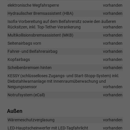
elektronische Wegfahrsperre
vorhanden
Hydraulischer Bremsassistent (HBA)
vorhanden
Isofix-Vorbereitung auf dem Beifahrersitz sowie den äußeren
Rücksitzen, inkl. Top-Tether-Verankerung
vorhanden
Multikollisionsbremsassistent (MKB)
vorhanden
Seitenairbags vorn
vorhanden
Fahrer- und Beifahrerairbag
vorhanden
Kopfairbags
vorhanden
Scheibenbremsen hinten
vorhanden
KESSY (schlüsselloses Zugangs- und Start-Stopp-System) inkl.
Diebstahlwarnanlage mit Innenraumüberwachung und
Neigungssensor
vorhanden
Notrufsystem (eCall)
vorhanden
Außen
Wäremeschutzverglasung
vorhanden
LED-Hauptscheinwerfer mit LED-Tagfahrlicht
vorhanden