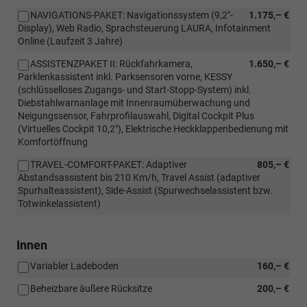
NAVIGATIONS-PAKET: Navigationssystem (9,2"-
1.175,– €
Display), Web Radio, Sprachsteuerung LAURA, Infotainment
Online (Laufzeit 3 Jahre)
ASSISTENZPAKET II: Rückfahrkamera,
1.650,– €
Parklenkassistent inkl. Parksensoren vorne, KESSY
(schlüsselloses Zugangs- und Start-Stopp-System) inkl.
Diebstahlwarnanlage mit Innenraumüberwachung und
Neigungssensor, Fahrprofilauswahl, Digital Cockpit Plus
(Virtuelles Cockpit 10,2"), Elektrische Heckklappenbedienung mit
Komfortöffnung
TRAVEL-COMFORT-PAKET: Adaptiver
805,– €
Abstandsassistent bis 210 Km/h, Travel Assist (adaptiver
Spurhalteassistent), Side-Assist (Spurwechselassistent bzw.
Totwinkelassistent)
Innen
Variabler Ladeboden
160,– €
Beheizbare äußere Rücksitze
200,– €