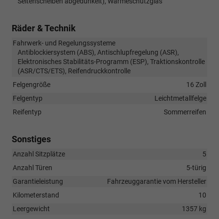
Seitenscheiben abgedunkelt), Wärmeschutzglas
Räder & Technik
Fahrwerk- und Regelungssysteme
Antiblockiersystem (ABS), Antischlupfregelung (ASR),
Elektronisches Stabilitäts-Programm (ESP), Traktionskontrolle
(ASR/CTS/ETS), Reifendruckkontrolle
Felgengröße
16 Zoll
Felgentyp
Leichtmetallfelge
Reifentyp
Sommerreifen
Sonstiges
Anzahl Sitzplätze
5
Anzahl Türen
5-türig
Garantieleistung
Fahrzeuggarantie vom Hersteller
Kilometerstand
10
Leergewicht
1357 kg