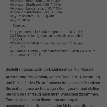
Verbrauch Innenstadt:
7,30 l/100km
Verbrauch Stadtrand:
5,80 l/100km
Verbrauch Landstraße:
5,10 l/100km
Verbrauch Autobahn:
5,80 l/100km
CO
-Emissionen:
131,00 g/km
2
CO
-Klasse:
D
2
Download
Energiekosten bei 15.000 km pro Jahr:
1.517,28 €
CO2 Kosten (niedrig)
:
(Kosten Durchschnitt 10 Jahre)
1.179,- €
CO2 Kosten (mittel)
:
(Kosten Durchschnitt 10 Jahre)
2.800,12 €
CO2 Kosten (hoch)
:
4.323,- €
(Kosten Durchschnitt 10 Jahre)
Jahressteuer:
105,- €
Bestellfahrzeug/EU-Import, Lieferzeit ca. 4-6 Monate
Ausstattung frei wählbar, weitere Details zu Ausstattung
und Preise finden Sie auf unserer Internetseite, Benutzen
Sie einfach unseren Neuwagen-Konfigurator und stellen
Sie sich Ihr Fahrzeug nach Ihren Wünschen zusammen,
Fotos dienen nur zur Illustration und zeigen
gegebenenfalls aufpreispflichtige Mehrausstattung.