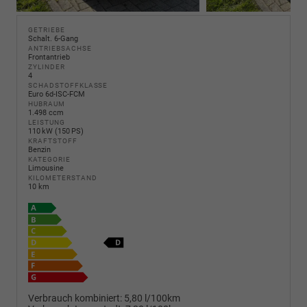
GETRIEBE
Schalt. 6-Gang
ANTRIEBSACHSE
Frontantrieb
ZYLINDER
4
SCHADSTOFFKLASSE
Euro 6d-ISC-FCM
HUBRAUM
1.498 ccm
LEISTUNG
110 kW (150 PS)
KRAFTSTOFF
Benzin
KATEGORIE
Limousine
KILOMETERSTAND
10 km
Verbrauch kombiniert:
5,80 l/100km