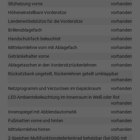
Sitzheizung vorne
vorhanden
Höheneinstellbare Vordersitze
vorhanden
Lendenwirbelstütze für die Vordersitze
vorhanden
Brillenablagefach
vorhanden
Handschuhfach beleuchtet
vorhanden
Mittelarmlehne vorn mit Ablagefach
vorhanden
Getränkehalter vorne
vorhanden
Ablagetaschen in den Vordersitzrückenlehnen
vorhanden
Rücksitzbank ungeteilt, Rückenlehnen geteilt umklappbar
vorhanden
Netzprogramm und Verzurösen im Gepäckraum
vorhanden
LED-Ambientebeleuchtung im Innenraum in Weiß oder Rot
vorhanden
Innenspiegel mit Abblendautomatik
vorhanden
Fußmatten vorne und hinten
vorhanden
Mittelarmlehne hinten
vorhanden
2-Speichen Multifunktionslederlenkrad beheizbar (bei DSG mit