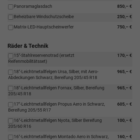
Panoramaglasdach
850,– €
Beheizbare Windschutzscheibe
250,– €
Matrix-LED-Hauptscheinwerfer
750,– €
Räder & Technik
15"-Stahlreservenotrad (ersetzt
170,– €
Reifenmobilitätsset)
18"-Leichtmetallfelgen Ursa, Silber, mit Aero-
965,– €
Abdeckungen Schwarz, Bereifung 205/45 R18
18"-Leichtmetallfelgen Fornax, Silber, Bereifung
965,– €
205/45 R18
17"-Leichtmetallfelgen Propus Aero in Schwarz,
605,– €
Bereifung 205/55 R17
16"-Leichtmetallfelgen Nyota, Silber Bereifung
100,– €
205/60 R16
16"-Leichtmetallfelgen Montado Aero in Schwarz,
160,– €