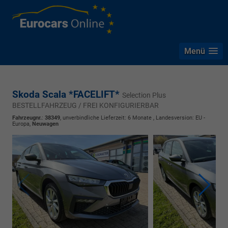
Menü
Skoda Scala *FACELIFT*
Selection Plus
BESTELLFAHRZEUG / FREI KONFIGURIERBAR
Fahrzeugnr.
:
38349
, unverbindliche Lieferzeit:
6 Monate
, Landesversion: EU -
Europa,
Neuwagen