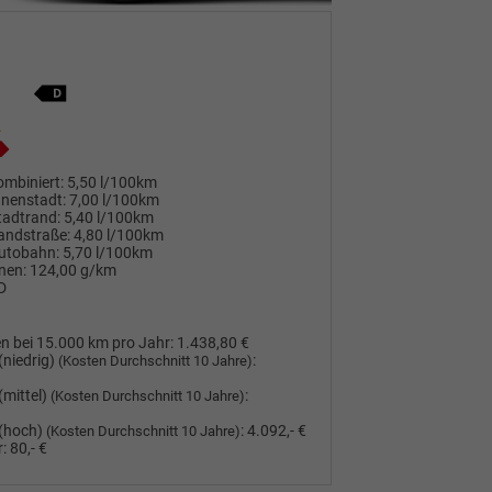
mbiniert:
5,50 l/100km
nnenstadt:
7,00 l/100km
tadtrand:
5,40 l/100km
andstraße:
4,80 l/100km
utobahn:
5,70 l/100km
nen:
124,00 g/km
D
n bei 15.000 km pro Jahr:
1.438,80 €
(niedrig)
:
(Kosten Durchschnitt 10 Jahre)
(mittel)
:
(Kosten Durchschnitt 10 Jahre)
(hoch)
:
4.092,- €
(Kosten Durchschnitt 10 Jahre)
:
80,- €