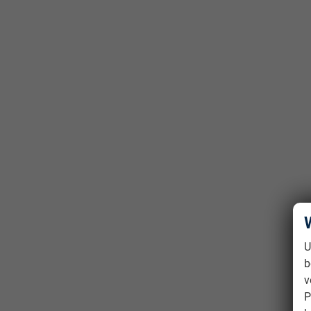
U
b
v
P