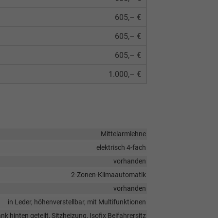
605,– €
605,– €
605,– €
1.000,– €
Mittelarmlehne
elektrisch 4-fach
vorhanden
2-Zonen-Klimaautomatik
vorhanden
in Leder, höhenverstellbar, mit Multifunktionen
k hinten geteilt, Sitzheizung, Isofix Beifahrersitz