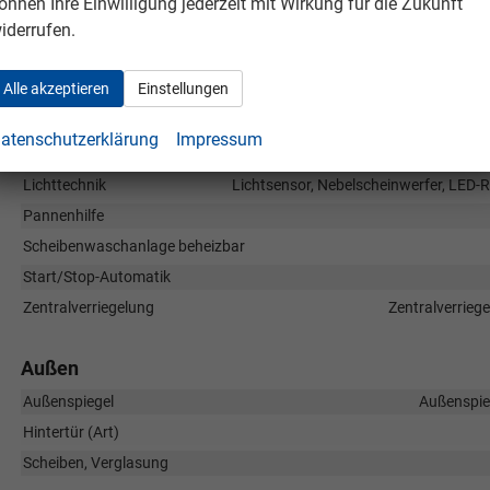
önnen Ihre Einwilligung jederzeit mit Wirkung für die Zukunft
Assistenzsysteme
iderrufen.
Notbremsassistent (City-Safety), Berganfahrassistent, Spurhaltea
Müdigkeitserkennungs-Sensor, Notrufsystem, Geschwindigkeitsbeg
Alle akzeptieren
Einstellungen
Einparkhilfe
Innenspiegel automatisch abblendend
atenschutzerklärung
Impressum
Lenkung
Lichttechnik
Lichtsensor, Nebelscheinwerfer, LED-
Pannenhilfe
Scheibenwaschanlage beheizbar
Start/Stop-Automatik
Zentralverriegelung
Zentralverrieg
Außen
Außenspiegel
Außenspieg
Hintertür (Art)
Scheiben, Verglasung