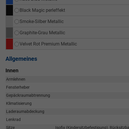
Black Magic perleffekt
Smoke-Silber Metallic
Graphite-Grau Metallic
Velvet Rot Premium Metallic
Allgemeines
Innen
Armlehnen
Fensterheber
Gepäckraumabtrennung
Klimatisierung
Laderaumabdeckung
Lenkrad
Sitze
Isofix (Kindersitzbefestigung), Rücksitzban