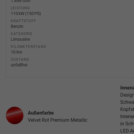
1.498 ccm
LEISTUNG
110 kW (150 PS)
KRAFTSTOFF
Benzin
KATEGORIE
Limousine
KILOMETERSTAND
10 km
ZUSTAND
unfallfrei
Innen
Desig
Schwar
Kopfst
Außenfarbe
Interi
Velvet Rot Premium Metallic
in Sch
LED-Am