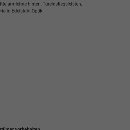
Mittelarmlehne hinten, Türeinstiegsleisten,
rie in Edelstahl-Optik
rrtümer vorbehalten