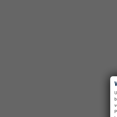
U
b
v
P