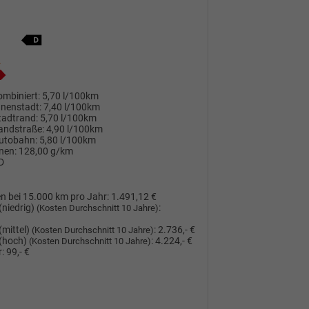
mbiniert:
5,70 l/100km
nnenstadt:
7,40 l/100km
tadtrand:
5,70 l/100km
andstraße:
4,90 l/100km
utobahn:
5,80 l/100km
nen:
128,00 g/km
D
n bei 15.000 km pro Jahr:
1.491,12 €
(niedrig)
:
(Kosten Durchschnitt 10 Jahre)
(mittel)
:
2.736,- €
(Kosten Durchschnitt 10 Jahre)
(hoch)
:
4.224,- €
(Kosten Durchschnitt 10 Jahre)
:
99,- €