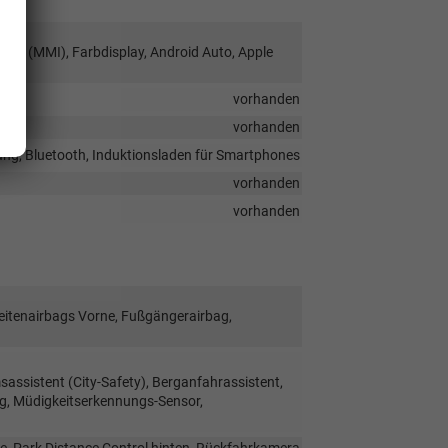
face (MMI), Farbdisplay, Android Auto, Apple
vorhanden
vorhanden
ung, Bluetooth, Induktionsladen für Smartphones
vorhanden
vorhanden
Seitenairbags Vorne, Fußgängerairbag,
ssistent (City-Safety), Berganfahrassistent,
g, Müdigkeitserkennungs-Sensor,