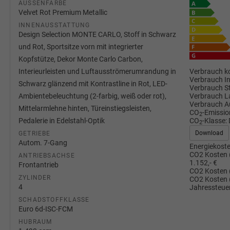
AUSSENFARBE
Velvet Rot Premium Metallic
INNENAUSSTATTUNG
Design Selection MONTE CARLO, Stoff in Schwarz
und Rot, Sportsitze vorn mit integrierter
Kopfstütze, Dekor Monte Carlo Carbon,
Verbrauch ko
Interieurleisten und Luftausströmerumrandung in
Verbrauch I
Schwarz glänzend mit Kontrastline in Rot, LED-
Verbrauch S
Verbrauch L
Ambientebeleuchtung (2-farbig, weiß oder rot),
Verbrauch A
Mittelarmlehne hinten, Türeinstiegsleisten,
CO
-Emissio
2
CO
-Klasse:
Pedalerie in Edelstahl-Optik
2
Download
GETRIEBE
Autom. 7-Gang
Energiekoste
CO2 Kosten 
ANTRIEBSACHSE
1.152,- €
Frontantrieb
CO2 Kosten 
ZYLINDER
CO2 Kosten 
4
Jahressteuer
SCHADSTOFFKLASSE
Euro 6d-ISC-FCM
HUBRAUM