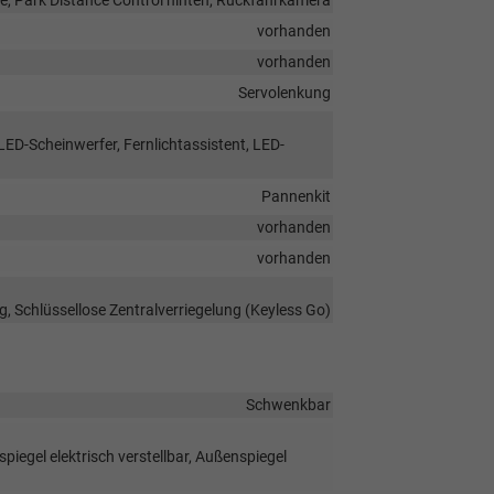
e, Park Distance Control hinten, Rückfahrkamera
vorhanden
vorhanden
Servolenkung
LED-Scheinwerfer, Fernlichtassistent, LED-
Pannenkit
vorhanden
vorhanden
g, Schlüssellose Zentralverriegelung (Keyless Go)
Schwenkbar
iegel elektrisch verstellbar, Außenspiegel