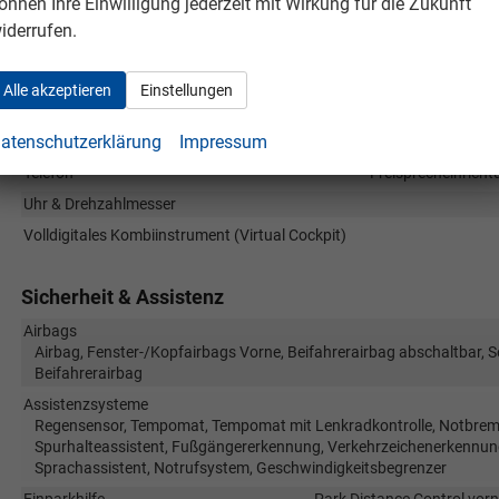
Infotainment & Kommunikation
önnen Ihre Einwilligung jederzeit mit Wirkung für die Zukunft
iderrufen.
Audioanlage
Soundsystem, Schnittstelle USB, Digitalradio DAB, Multi-Media-Inter
CarPlay, Touchscreen
Alle akzeptieren
Einstellungen
Außentemperaturanzeige
atenschutzerklärung
Impressum
Bordcomputer
Telefon
Freisprecheinricht
Uhr & Drehzahlmesser
Volldigitales Kombiinstrument (Virtual Cockpit)
Sicherheit & Assistenz
Airbags
Airbag, Fenster-/Kopfairbags Vorne, Beifahrerairbag abschaltbar, 
Beifahrerairbag
Assistenzsysteme
Regensensor, Tempomat, Tempomat mit Lenkradkontrolle, Notbremsa
Spurhalteassistent, Fußgängererkennung, Verkehrzeichenerkennun
Sprachassistent, Notrufsystem, Geschwindigkeitsbegrenzer