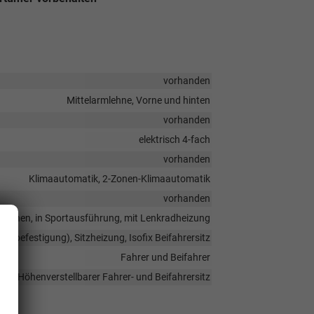
vorhanden
Mittelarmlehne, Vorne und hinten
vorhanden
elektrisch 4-fach
vorhanden
Klimaautomatik, 2-Zonen-Klimaautomatik
vorhanden
unktionen, in Sportausführung, mit Lenkradheizung
sitzbefestigung), Sitzheizung, Isofix Beifahrersitz
Fahrer und Beifahrer
Höhenverstellbarer Fahrer- und Beifahrersitz