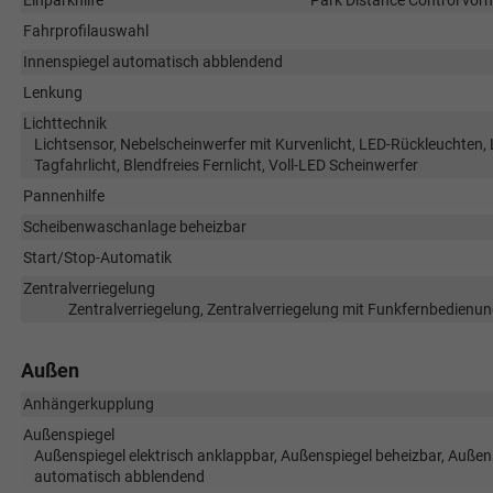
Einparkhilfe
Park Distance Control vorn
Fahrprofilauswahl
Innenspiegel automatisch abblendend
Lenkung
Lichttechnik
Lichtsensor, Nebelscheinwerfer mit Kurvenlicht, LED-Rückleuchten, 
Tagfahrlicht, Blendfreies Fernlicht, Voll-LED Scheinwerfer
Pannenhilfe
Scheibenwaschanlage beheizbar
Start/Stop-Automatik
Zentralverriegelung
Zentralverriegelung, Zentralverriegelung mit Funkfernbedienun
Außen
Anhängerkupplung
Außenspiegel
Außenspiegel elektrisch anklappbar, Außenspiegel beheizbar, Außensp
automatisch abblendend