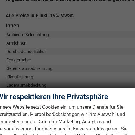
Alle Preise in € inkl. 19% MwSt.
Innen
Ambiente-Beleuchtung
Armlehnen
Durchlademöglichkeit
Fensterheber
Gepäckraumabtrennung
Klimatisierung
Laderaumabdeckung
Lenkrad
in Leder, höhenverstellbar, mit Multif
Wir respektieren Ihre Privatsphäre
Sitze
Isofix (Kinder
nsere Website setzt Cookies ein, um unsere Dienste für Sie
Sitze: Lordosenstütze
ereitzustellen. Hierbei berücksichtigen wir Ihre Auswahl und
Sitze: Verstellbarkeit
erarbeiten nur die Daten für Marketing, Analytics und
ersonalisierung, für die Sie uns Ihr Einverständnis geben. Sie