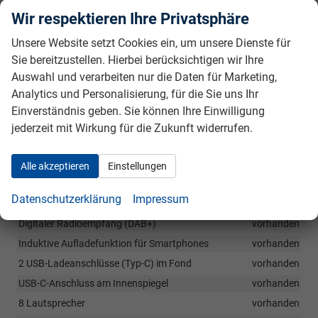
"Monte Carlo" Emblem
vorhanden
Wir respektieren Ihre Privatsphäre
Dachhimmel schwarz
vorhanden
Unsere Website setzt Cookies ein, um unsere Dienste für
3-Speichen Multifunktionslederlenkrad beheizbar (bei DSG inkl.
Schaltwippen)
vorhanden
Sie bereitzustellen. Hierbei berücksichtigen wir Ihre
Auswahl und verarbeiten nur die Daten für Marketing,
Tickethalter an der Windschutzscheibe
vorhanden
Analytics und Personalisierung, für die Sie uns Ihr
Einverständnis geben. Sie können Ihre Einwilligung
Infotainment & Kommunikation
jederzeit mit Wirkung für die Zukunft widerrufen.
2x USB-Anschluss (Typ-C) vorn
vorhanden
12-Volt Steckdose in der Mittelkonsole und im Gepäckraum
Alle akzeptieren
Einstellungen
vorhanden
8" Infotainmentsystem Kapazitives Multitouch-Display
Datenschutzerklärung
Impressum
(800x480)
vorhanden
Digitaler Radioempfang (DAB+)
vorhanden
Induktive Aufladefunktion für Smartphones
vorhanden
2 USB-Ladeanschlüsse (Typ-C) im Fond
vorhanden
USB-C-Anschluss am Innenspiegel
vorhanden
8 Lautsprecher
vorhanden