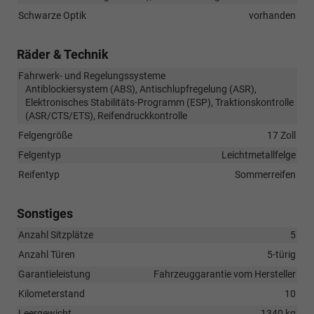
Schwarze Optik
vorhanden
Räder & Technik
Fahrwerk- und Regelungssysteme
Antiblockiersystem (ABS), Antischlupfregelung (ASR),
Elektronisches Stabilitäts-Programm (ESP), Traktionskontrolle
(ASR/CTS/ETS), Reifendruckkontrolle
Felgengröße
17 Zoll
Felgentyp
Leichtmetallfelge
Reifentyp
Sommerreifen
Sonstiges
Anzahl Sitzplätze
5
Anzahl Türen
5-türig
Garantieleistung
Fahrzeuggarantie vom Hersteller
Kilometerstand
10
Leergewicht
1340 kg