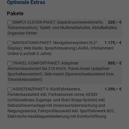
Optionale Extras
Pakete
SIMPLY-CLEVER-PAKET: Gepäckraumwendematte,
220,– €
Türkantenschutz, Tablet- und Multimediahalter, Abfallbehälter,
Organizer hinten
NAVIGATIONS-PAKET: Navigationssystem (9,2"-
1.175,– €
Display), Web Radio, Sprachsteuerung LAURA, Infotainment
Online (Laufzeit 3 Jahre)
TRAVEL-COMFORT-PAKET: Adaptiver
805,– €
Abstandsassistent bis 210 Km/h, Travel Assist (adaptiver
Spurhalteassistent), Side-Assist (Spurwechselassistent bzw.
Totwinkelassistent)
ASSISTENZPAKET II: Rückfahrkamera,
1.290,– €
Parklenkassistent inkl. Parksensoren vorne, KESSY
(schlüsselloses Zugangs- und Start-Stopp-System) inkl.
Diebstahlwarnanlage mit Innenraumüberwachung und
Neigungssensor, Fahrprofilauswahl inkl. Sportfahrwerk SCC,
Elektrische Heckklappenbedienung mit Komfortöffnung