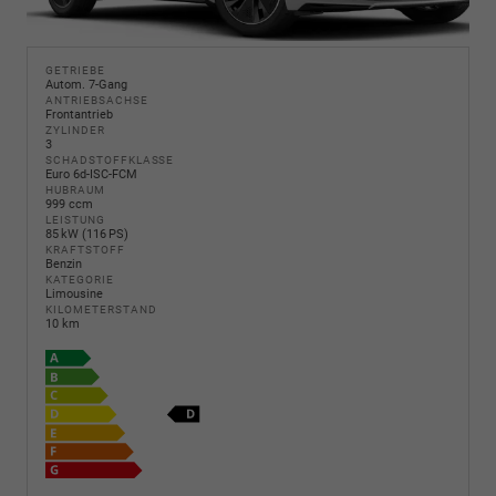
GETRIEBE
Autom. 7-Gang
ANTRIEBSACHSE
Frontantrieb
ZYLINDER
3
SCHADSTOFFKLASSE
Euro 6d-ISC-FCM
HUBRAUM
999 ccm
LEISTUNG
85 kW (116 PS)
KRAFTSTOFF
Benzin
KATEGORIE
Limousine
KILOMETERSTAND
10 km