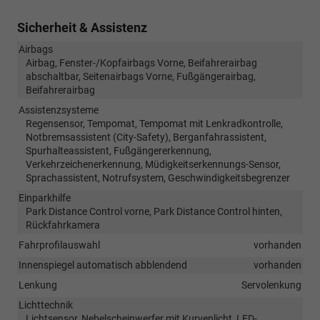
Sicherheit & Assistenz
Airbags
Airbag, Fenster-/Kopfairbags Vorne, Beifahrerairbag
abschaltbar, Seitenairbags Vorne, Fußgängerairbag,
Beifahrerairbag
Assistenzsysteme
Regensensor, Tempomat, Tempomat mit Lenkradkontrolle,
Notbremsassistent (City-Safety), Berganfahrassistent,
Spurhalteassistent, Fußgängererkennung,
Verkehrzeichenerkennung, Müdigkeitserkennungs-Sensor,
Sprachassistent, Notrufsystem, Geschwindigkeitsbegrenzer
Einparkhilfe
Park Distance Control vorne, Park Distance Control hinten,
Rückfahrkamera
Fahrprofilauswahl
vorhanden
Innenspiegel automatisch abblendend
vorhanden
Lenkung
Servolenkung
Lichttechnik
Lichtsensor, Nebelscheinwerfer mit Kurvenlicht, LED-