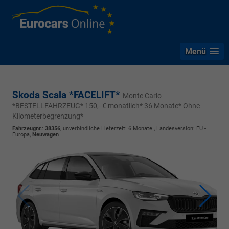
Menü
Skoda Scala *FACELIFT*
Monte Carlo
*BESTELLFAHRZEUG* 150,- € monatlich* 36 Monate* Ohne
Kilometerbegrenzung*
Fahrzeugnr.
:
38356
, unverbindliche Lieferzeit:
6 Monate
, Landesversion: EU -
Europa,
Neuwagen