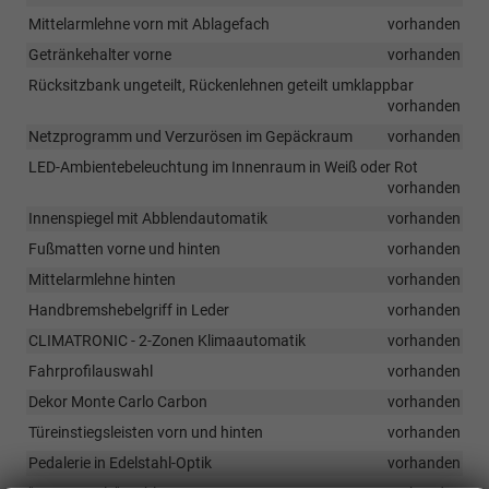
Mittelarmlehne vorn mit Ablagefach
vorhanden
Getränkehalter vorne
vorhanden
Rücksitzbank ungeteilt, Rückenlehnen geteilt umklappbar
vorhanden
Netzprogramm und Verzurösen im Gepäckraum
vorhanden
LED-Ambientebeleuchtung im Innenraum in Weiß oder Rot
vorhanden
Innenspiegel mit Abblendautomatik
vorhanden
Fußmatten vorne und hinten
vorhanden
Mittelarmlehne hinten
vorhanden
Handbremshebelgriff in Leder
vorhanden
CLIMATRONIC - 2-Zonen Klimaautomatik
vorhanden
Fahrprofilauswahl
vorhanden
Dekor Monte Carlo Carbon
vorhanden
Türeinstiegsleisten vorn und hinten
vorhanden
Pedalerie in Edelstahl-Optik
vorhanden