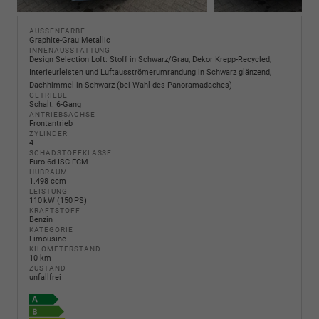
AUSSENFARBE
Graphite-Grau Metallic
INNENAUSSTATTUNG
Design Selection Loft: Stoff in Schwarz/Grau, Dekor Krepp-Recycled,
Interieurleisten und Luftausströmerumrandung in Schwarz glänzend,
Dachhimmel in Schwarz (bei Wahl des Panoramadaches)
GETRIEBE
Schalt. 6-Gang
ANTRIEBSACHSE
Frontantrieb
ZYLINDER
4
SCHADSTOFFKLASSE
Euro 6d-ISC-FCM
HUBRAUM
1.498 ccm
LEISTUNG
110 kW (150 PS)
KRAFTSTOFF
Benzin
KATEGORIE
Limousine
KILOMETERSTAND
10 km
ZUSTAND
unfallfrei