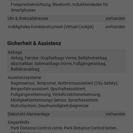
Freisprecheinrichtung, Bluetooth, Induktionsladen für
Smartphones
Uhr & Drehzahlmesser
vorhanden
Volldigitales Kombiinstrument (Virtual Cockpit)
vorhanden
Sicherheit & Assistenz
Airbags
Airbag, Fenster-/Kopfairbags Vorne, Beifahrerairbag
abschaltbar, Seitenairbags Vorne, Fußgängerairbag,
Beifahrerairbag
Assistenzsysteme
Regensensor, Tempomat, Notbremsassistent (City-Safety),
Berganfahrassistent, Spurhalteassistent,
Fußgängererkennung, Verkehrzeichenerkennung,
Müdigkeitserkennungs-Sensor, Sprachassistent,
Notrufsystem, Geschwindigkeitsbegrenzer
Diebstahl-Alarmanlage
vorhanden
Einparkhilfe
Park Distance Control vorne, Park Distance Control hinten,