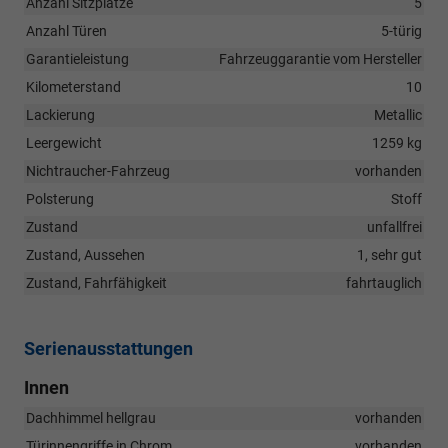
Anzahl Sitzplätze
5
Anzahl Türen
5-türig
Garantieleistung
Fahrzeuggarantie vom Hersteller
Kilometerstand
10
Lackierung
Metallic
Leergewicht
1259 kg
Nichtraucher-Fahrzeug
vorhanden
Polsterung
Stoff
Zustand
unfallfrei
Zustand, Aussehen
1, sehr gut
Zustand, Fahrfähigkeit
fahrtauglich
Serienausstattungen
Innen
Dachhimmel hellgrau
vorhanden
Türinnengriffe in Chrom
vorhanden