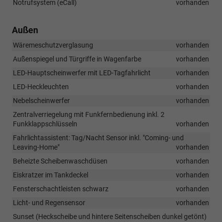
Notrufsystem (eCall)
vorhanden
Außen
Wäremeschutzverglasung
vorhanden
Außenspiegel und Türgriffe in Wagenfarbe
vorhanden
LED-Hauptscheinwerfer mit LED-Tagfahrlicht
vorhanden
LED-Heckleuchten
vorhanden
Nebelscheinwerfer
vorhanden
Zentralverriegelung mit Funkfernbedienung inkl. 2
Funkklappschlüsseln
vorhanden
Fahrlichtassistent: Tag/Nacht Sensor inkl. "Coming- und
Leaving-Home"
vorhanden
Beheizte Scheibenwaschdüsen
vorhanden
Eiskratzer im Tankdeckel
vorhanden
Fensterschachtleisten schwarz
vorhanden
Licht- und Regensensor
vorhanden
Sunset (Heckscheibe und hintere Seitenscheiben dunkel getönt)