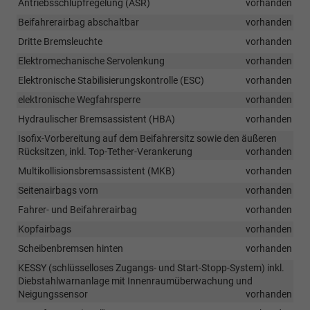
Antriebsschlupfregelung (ASR)
vorhanden
Beifahrerairbag abschaltbar
vorhanden
Dritte Bremsleuchte
vorhanden
Elektromechanische Servolenkung
vorhanden
Elektronische Stabilisierungskontrolle (ESC)
vorhanden
elektronische Wegfahrsperre
vorhanden
Hydraulischer Bremsassistent (HBA)
vorhanden
Isofix-Vorbereitung auf dem Beifahrersitz sowie den äußeren
Rücksitzen, inkl. Top-Tether-Verankerung
vorhanden
Multikollisionsbremsassistent (MKB)
vorhanden
Seitenairbags vorn
vorhanden
Fahrer- und Beifahrerairbag
vorhanden
Kopfairbags
vorhanden
Scheibenbremsen hinten
vorhanden
KESSY (schlüsselloses Zugangs- und Start-Stopp-System) inkl.
Diebstahlwarnanlage mit Innenraumüberwachung und
Neigungssensor
vorhanden