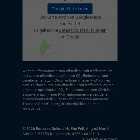
Google Karte laden
Die Karte wird von Google Maps
eingebettet.
Es gelten die
Datenschutzerklärungen
von Google.
Weitere Informationen zum offiziellen Kraftstoffverbrauch
und zu den offiziellen spezifischen CO
-Emissionen und
2
gegebenenfalls zum Stromverbrauch neuer PKW können
dem 'Leitfaden über den offiziellen Kraftstoffverbrauch, die
offiziellen spezifischen CO
-Emissionen und den offiziellen
2
Stromverbrauch neuer PKW' entnommen werden, der an
allen Verkaufsstellen und bei der 'Deutschen Automobil
Treuhand GmbH' unentgeltlich erhältlich ist unter
www.dat.de.
© 2026
Eurocars Online / Hr. Eric Fett
,
August-Horch-
Straße 2
,
56759
Kaisersesch,
02653-4019113
Powered by Autrado