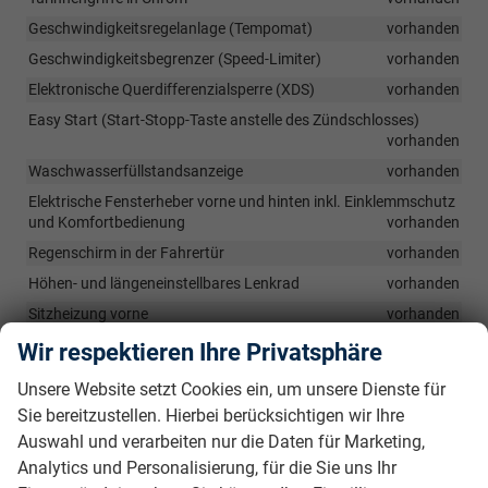
Geschwindigkeitsregelanlage (Tempomat)
vorhanden
Geschwindigkeitsbegrenzer (Speed-Limiter)
vorhanden
Elektronische Querdifferenzialsperre (XDS)
vorhanden
Easy Start (Start-Stopp-Taste anstelle des Zündschlosses)
vorhanden
Waschwasserfüllstandsanzeige
vorhanden
Elektrische Fensterheber vorne und hinten inkl. Einklemmschutz
und Komfortbedienung
vorhanden
Regenschirm in der Fahrertür
vorhanden
Höhen- und längeneinstellbares Lenkrad
vorhanden
Sitzheizung vorne
vorhanden
Höheneinstellbare Vordersitze
vorhanden
Wir respektieren Ihre Privatsphäre
Lendenwirbelstütze für die Vordersitze
vorhanden
Unsere Website setzt Cookies ein, um unsere Dienste für
Handschuhfach beleuchtet
vorhanden
Sie bereitzustellen. Hierbei berücksichtigen wir Ihre
Mittelarmlehne vorn mit Ablagefach
vorhanden
Auswahl und verarbeiten nur die Daten für Marketing,
Getränkehalter vorne
vorhanden
Analytics und Personalisierung, für die Sie uns Ihr