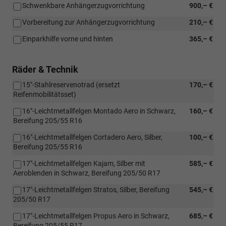
Schwenkbare Anhängerzugvorrichtung
900,– €
Vorbereitung zur Anhängerzugvorrichtung
210,– €
Einparkhilfe vorne und hinten
365,– €
Räder & Technik
15"-Stahlreservenotrad (ersetzt
170,– €
Reifenmobilitätsset)
16"-Leichtmetallfelgen Montado Aero in Schwarz,
160,– €
Bereifung 205/55 R16
16"-Leichtmetallfelgen Cortadero Aero, Silber,
100,– €
Bereifung 205/55 R16
17"-Leichtmetallfelgen Kajam, Silber mit
585,– €
Aeroblenden in Schwarz, Bereifung 205/50 R17
17"-Leichtmetallfelgen Stratos, Silber, Bereifung
545,– €
205/50 R17
17"-Leichtmetallfelgen Propus Aero in Schwarz,
685,– €
Bereifung 205/55 R17