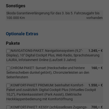
Sonstiges
Skoda Garantieverlängerung für das 3. bis 5. Fahrzeugjahr bis
100.000 Km
vorhanden
Optionale Extras
Pakete
NAVIGATIONS-PAKET: Navigationssystem (9,2"-
1.245,– €
Display), 10" Digital Cockpit Plus, Web Radio, Sprachsteuerung
LAURA, Infotainment Online (Laufzeit 3 Jahre)
CHROM-PAKET: Sunset (Heckscheibe und hintere
160,– €
Seitenscheiben dunkel getönt), Chromzierleisten an den
Seitenfenstern
KOMFORT-PAKET PREMIUM: beinhaltet Komfort-
1.550,– €
Paket und zusätzlich: Digital Cockpit Plus (Virtuelles Cockpit
10,2"), Parklenkassistent (Park Assist), Elektrische
Heckklappenbedienung mit Komfortöffnung
KOMFORT-PAKET: KESSY (schlüsselloses Zugangs-
700,– €