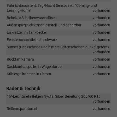
Fahrlichtassistent: Tag/Nacht Sensor inkl. "Coming- und
Leaving-Home"
vorhanden
Beheizte Scheibenwaschdüsen
vorhanden
Außenspiegel elektrisch einstell- und beheizbar
vorhanden
Eiskratzer im Tankdeckel
vorhanden
Fensterschachtleisten schwarz
vorhanden
Sunset (Heckscheibe und hintere Seitenscheiben dunkel getönt)
vorhanden
Rückfahrkamera
vorhanden
Dachkantenspoiler in Wagenfarbe
vorhanden
Kühlergrillrahmen in Chrom
vorhanden
Räder & Technik
16"-Leichtmetallfelgen Nyota, Silber Bereifung 205/60 R16
vorhanden
Reifenreparaturset
vorhanden