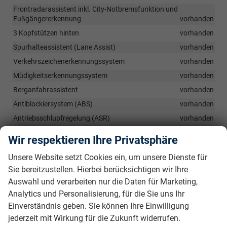
Frontradarassistent inkl. City-Notbremsfunktion und
Fußgängererkennung
vorhanden
3 Kopfstützen hinten
vorhanden
Spurhalteassistent (Lane Assist)
vorhanden
Verkehrszeichenerkennungssystem
vorhanden
Müdigkeitserkennungssystem
vorhanden
Berganfahrassistent
vorhanden
Antiblockiersystem (ABS)
vorhanden
Antriebsschlupfregelung (ASR)
vorhanden
Beifahrerairbag abschaltbar
vorhanden
Wir respektieren Ihre Privatsphäre
Dritte Bremsleuchte
vorhanden
Unsere Website setzt Cookies ein, um unsere Dienste für
Elektromechanische Servolenkung
vorhanden
Sie bereitzustellen. Hierbei berücksichtigen wir Ihre
Elektronische Stabilisierungskontrolle (ESC)
vorhanden
Auswahl und verarbeiten nur die Daten für Marketing,
elektronische Wegfahrsperre
vorhanden
Analytics und Personalisierung, für die Sie uns Ihr
Hydraulischer Bremsassistent (HBA)
vorhanden
Einverständnis geben. Sie können Ihre Einwilligung
Isofix-Vorbereitung auf dem Beifahrersitz sowie den äußeren
jederzeit mit Wirkung für die Zukunft widerrufen.
Rücksitzen, inkl. Top-Tether-Verankerung
vorhanden