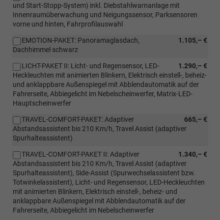
und Start-Stopp-System) inkl. Diebstahlwarnanlage mit
Innenraumüberwachung und Neigungssensor, Parksensoren
vorne und hinten, Fahrprofilauswahl
EMOTION-PAKET: Panoramaglasdach,
1.105,– €
Dachhimmel schwarz
LICHT-PAKET II: Licht- und Regensensor, LED-
1.290,– €
Heckleuchten mit animierten Blinkern, Elektrisch einstell-, beheiz-
und anklappbare Außenspiegel mit Abblendautomatik auf der
Fahrerseite, Abbiegelicht im Nebelscheinwerfer, Matrix-LED-
Hauptscheinwerfer
TRAVEL-COMFORT-PAKET: Adaptiver
665,– €
Abstandsassistent bis 210 Km/h, Travel Assist (adaptiver
Spurhalteassistent)
TRAVEL-COMFORT-PAKET II: Adaptiver
1.340,– €
Abstandsassistent bis 210 Km/h, Travel Assist (adaptiver
Spurhalteassistent), Side-Assist (Spurwechselassistent bzw.
Totwinkelassistent), Licht- und Regensensor, LED-Heckleuchten
mit animierten Blinkern, Elektrisch einstell-, beheiz- und
anklappbare Außenspiegel mit Abblendautomatik auf der
Fahrerseite, Abbiegelicht im Nebelscheinwerfer