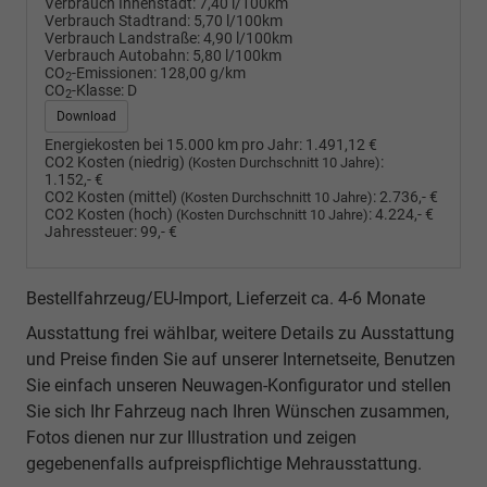
Verbrauch Innenstadt:
7,40 l/100km
Verbrauch Stadtrand:
5,70 l/100km
Verbrauch Landstraße:
4,90 l/100km
Verbrauch Autobahn:
5,80 l/100km
CO
-Emissionen:
128,00 g/km
2
CO
-Klasse:
D
2
Download
Energiekosten bei 15.000 km pro Jahr:
1.491,12 €
CO2 Kosten (niedrig)
:
(Kosten Durchschnitt 10 Jahre)
1.152,- €
CO2 Kosten (mittel)
:
2.736,- €
(Kosten Durchschnitt 10 Jahre)
CO2 Kosten (hoch)
:
4.224,- €
(Kosten Durchschnitt 10 Jahre)
Jahressteuer:
99,- €
Bestellfahrzeug/EU-Import, Lieferzeit ca. 4-6 Monate
Ausstattung frei wählbar, weitere Details zu Ausstattung
und Preise finden Sie auf unserer Internetseite, Benutzen
Sie einfach unseren Neuwagen-Konfigurator und stellen
Sie sich Ihr Fahrzeug nach Ihren Wünschen zusammen,
Fotos dienen nur zur Illustration und zeigen
gegebenenfalls aufpreispflichtige Mehrausstattung.