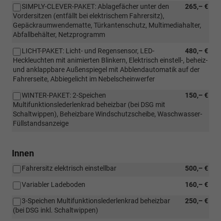
SIMPLY-CLEVER-PAKET: Ablagefächer unter den
265,– €
Vordersitzen (entfällt bei elektrischem Fahrersitz),
Gepäckraumwendematte, Türkantenschutz, Multimediahalter,
Abfallbehälter, Netzprogramm
LICHT-PAKET: Licht- und Regensensor, LED-
480,– €
Heckleuchten mit animierten Blinkern, Elektrisch einstell-, beheiz-
und anklappbare Außenspiegel mit Abblendautomatik auf der
Fahrerseite, Abbiegelicht im Nebelscheinwerfer
WINTER-PAKET: 2-Speichen
150,– €
Multifunktionslederlenkrad beheizbar (bei DSG mit
Schaltwippen), Beheizbare Windschutzscheibe, Waschwasser-
Füllstandsanzeige
Innen
Fahrersitz elektrisch einstellbar
500,– €
Variabler Ladeboden
160,– €
3-Speichen Multifunktionslederlenkrad beheizbar
250,– €
(bei DSG inkl. Schaltwippen)