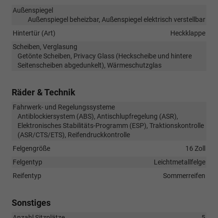
Außenspiegel
Außenspiegel beheizbar, Außenspiegel elektrisch verstellbar
Hintertür (Art)
Heckklappe
Scheiben, Verglasung
Getönte Scheiben, Privacy Glass (Heckscheibe und hintere
Seitenscheiben abgedunkelt), Wärmeschutzglas
Räder & Technik
Fahrwerk- und Regelungssysteme
Antiblockiersystem (ABS), Antischlupfregelung (ASR),
Elektronisches Stabilitäts-Programm (ESP), Traktionskontrolle
(ASR/CTS/ETS), Reifendruckkontrolle
Felgengröße
16 Zoll
Felgentyp
Leichtmetallfelge
Reifentyp
Sommerreifen
Sonstiges
Anzahl Sitzplätze
5