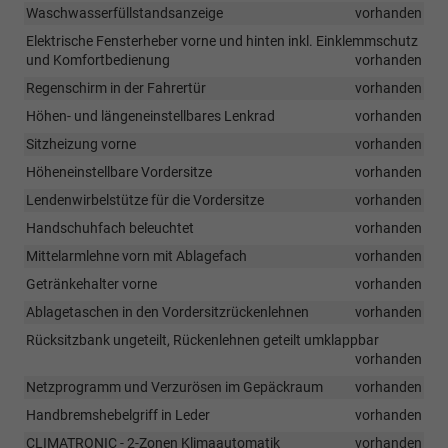
Waschwasserfüllstandsanzeige
vorhanden
Elektrische Fensterheber vorne und hinten inkl. Einklemmschutz
und Komfortbedienung
vorhanden
Regenschirm in der Fahrertür
vorhanden
Höhen- und längeneinstellbares Lenkrad
vorhanden
Sitzheizung vorne
vorhanden
Höheneinstellbare Vordersitze
vorhanden
Lendenwirbelstütze für die Vordersitze
vorhanden
Handschuhfach beleuchtet
vorhanden
Mittelarmlehne vorn mit Ablagefach
vorhanden
Getränkehalter vorne
vorhanden
Ablagetaschen in den Vordersitzrückenlehnen
vorhanden
Rücksitzbank ungeteilt, Rückenlehnen geteilt umklappbar
vorhanden
Netzprogramm und Verzurösen im Gepäckraum
vorhanden
Handbremshebelgriff in Leder
vorhanden
CLIMATRONIC - 2-Zonen Klimaautomatik
vorhanden