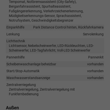
Tempomat, Notbremsassistent (City-Safety),
Berganfahrassistent, Spurhalteassistent,
Fußgängererkennung, Verkehrzeichenerkennung,
Müdigkeitserkennungs-Sensor, Sprachassistent,
Notrufsystem, Geschwindigkeitsbegrenzer
Einparkhilfe
Park Distance Control hinten, Rückfahrkamera
Lenkung
Servolenkung
Lichttechnik
Lichtsensor, Nebelscheinwerfer, LED-Rückleuchten, LED-
Scheinwerfer, LED-Tagfahrlicht, Voll-LED Scheinwerfer
Pannenhilfe
Pannenkit
Scheibenwaschanlage beheizbar
vorhanden
Start/Stop-Automatik
vorhanden
Waschwasserstandsanzeige
vorhanden
Zentralverriegelung
Zentralverriegelung, Zentralverriegelung mit
Funkfernbedienung
Außen