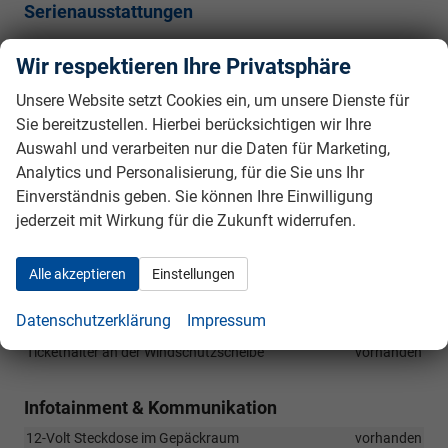
Serienausstattungen
Innen
Wir respektieren Ihre Privatsphäre
Türinnengriffe in Chrom
vorhanden
Unsere Website setzt Cookies ein, um unsere Dienste für
2-Speichen-Lenkrad
vorhanden
Sie bereitzustellen. Hierbei berücksichtigen wir Ihre
Fahrersitz höheneinstellbar
vorhanden
Auswahl und verarbeiten nur die Daten für Marketing,
Elektrische Fensterheber vorne
vorhanden
Analytics und Personalisierung, für die Sie uns Ihr
Geschwindigkeitsbegrenzer (Speed-Limiter)
vorhanden
Einverständnis geben. Sie können Ihre Einwilligung
jederzeit mit Wirkung für die Zukunft widerrufen.
Höhen- und längeneinstellbares Lenkrad
vorhanden
Klimaanlage manuell
vorhanden
Alle akzeptieren
Einstellungen
Rücksitzbank ungeteilt, Rückenlehnen geteilt umklappbar
vorhanden
Datenschutzerklärung
Impressum
Netzprogramm und Verzurösen im Gepäckraum
vorhanden
Tickethalter an der Windschutzscheibe
vorhanden
Infotainment & Kommunikation
12-Volt Steckdose im Gepäckraum
vorhanden