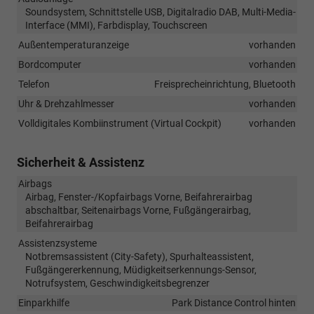
Soundsystem, Schnittstelle USB, Digitalradio DAB, Multi-Media-
Interface (MMI), Farbdisplay, Touchscreen
Außentemperaturanzeige
vorhanden
Bordcomputer
vorhanden
Telefon
Freisprecheinrichtung, Bluetooth
Uhr & Drehzahlmesser
vorhanden
Volldigitales Kombiinstrument (Virtual Cockpit)
vorhanden
Sicherheit & Assistenz
Airbags
Airbag, Fenster-/Kopfairbags Vorne, Beifahrerairbag
abschaltbar, Seitenairbags Vorne, Fußgängerairbag,
Beifahrerairbag
Assistenzsysteme
Notbremsassistent (City-Safety), Spurhalteassistent,
Fußgängererkennung, Müdigkeitserkennungs-Sensor,
Notrufsystem, Geschwindigkeitsbegrenzer
Einparkhilfe
Park Distance Control hinten