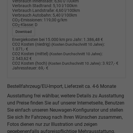
Verbrauch Innenstadt:
6,60 l/100km
Verbrauch Stadtrand:
5,10 l/100km
Verbrauch Landstraße:
4,60 l/100km
Verbrauch Autobahn:
5,40 l/100km
CO
-Emissionen:
119,00 g/km
2
CO
-Klasse:
D
2
Download
Energiekosten bei 15.000 km pro Jahr:
1.386,48 €
CO2 Kosten (niedrig)
:
(Kosten Durchschnitt 10 Jahre)
1.071,- €
CO2 Kosten (mittel)
:
(Kosten Durchschnitt 10 Jahre)
2.543,62 €
CO2 Kosten (hoch)
:
3.927,- €
(Kosten Durchschnitt 10 Jahre)
Jahressteuer:
69,- €
Bestellfahrzeug/EU-Import, Lieferzeit ca. 4-6 Monate
Ausstattung frei wählbar, weitere Details zu Ausstattung
und Preise finden Sie auf unserer Internetseite, Benutzen
Sie einfach unseren Neuwagen-Konfigurator und stellen
Sie sich Ihr Fahrzeug nach Ihren Wünschen zusammen,
Fotos dienen nur zur Illustration und zeigen
gegebenenfalls aufpreispflichtige Mehrausstattung.