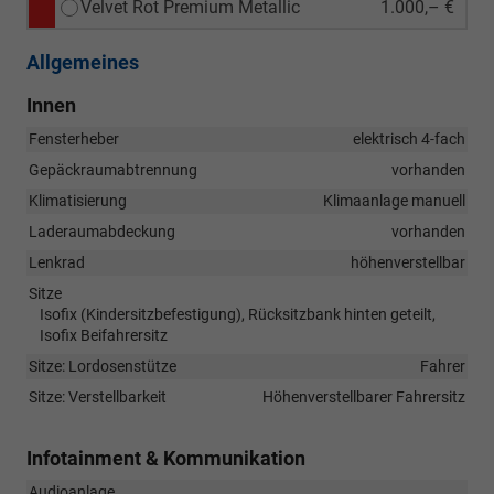
Velvet Rot Premium Metallic
1.000,– €
Allgemeines
Innen
Fensterheber
elektrisch 4-fach
Gepäckraumabtrennung
vorhanden
Klimatisierung
Klimaanlage manuell
Laderaumabdeckung
vorhanden
Lenkrad
höhenverstellbar
Sitze
Isofix (Kindersitzbefestigung), Rücksitzbank hinten geteilt,
Isofix Beifahrersitz
Sitze: Lordosenstütze
Fahrer
Sitze: Verstellbarkeit
Höhenverstellbarer Fahrersitz
Infotainment & Kommunikation
Audioanlage