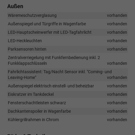
Außen
Wäremeschutzverglasung
vorhanden
Außenspiegel und Türgriffe in Wagenfarbe
vorhanden
LED-Hauptscheinwerfer mit LED-Tagfahrlicht
vorhanden
LED-Heckleuchten
vorhanden
Parksensoren hinten
vorhanden
Zentralverriegelung mit Funkfernbedienung inkl. 2
Funkklappschlüsseln
vorhanden
Fahrlichtassistent: Tag/Nacht Sensor inkl. "Coming- und
Leaving-Home"
vorhanden
Außenspiegel elektrisch einstell- und beheizbar
vorhanden
Eiskratzer im Tankdeckel
vorhanden
Fensterschachtleisten schwarz
vorhanden
Dachkantenspoiler in Wagenfarbe
vorhanden
Kühlergrillrahmen in Chrom
vorhanden