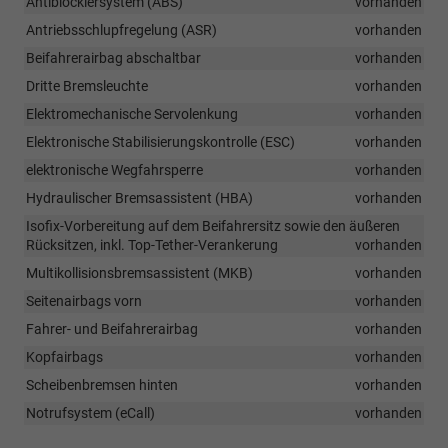
Antiblockiersystem (ABS)
vorhanden
Antriebsschlupfregelung (ASR)
vorhanden
Beifahrerairbag abschaltbar
vorhanden
Dritte Bremsleuchte
vorhanden
Elektromechanische Servolenkung
vorhanden
Elektronische Stabilisierungskontrolle (ESC)
vorhanden
elektronische Wegfahrsperre
vorhanden
Hydraulischer Bremsassistent (HBA)
vorhanden
Isofix-Vorbereitung auf dem Beifahrersitz sowie den äußeren
Rücksitzen, inkl. Top-Tether-Verankerung
vorhanden
Multikollisionsbremsassistent (MKB)
vorhanden
Seitenairbags vorn
vorhanden
Fahrer- und Beifahrerairbag
vorhanden
Kopfairbags
vorhanden
Scheibenbremsen hinten
vorhanden
Notrufsystem (eCall)
vorhanden