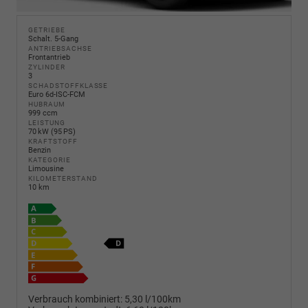
GETRIEBE
Schalt. 5-Gang
ANTRIEBSACHSE
Frontantrieb
ZYLINDER
3
SCHADSTOFFKLASSE
Euro 6d-ISC-FCM
HUBRAUM
999 ccm
LEISTUNG
70 kW (95 PS)
KRAFTSTOFF
Benzin
KATEGORIE
Limousine
KILOMETERSTAND
10 km
Verbrauch kombiniert:
5,30 l/100km