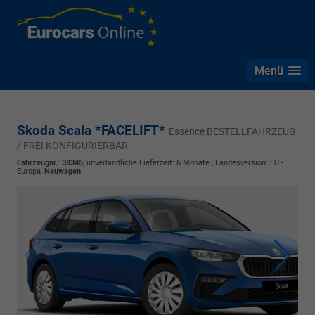
Menü
Skoda Scala *FACELIFT*
Essence BESTELLFAHRZEUG
/ FREI KONFIGURIERBAR
Fahrzeugnr.
:
38345
, unverbindliche Lieferzeit:
6 Monate
, Landesversion: EU -
Europa,
Neuwagen