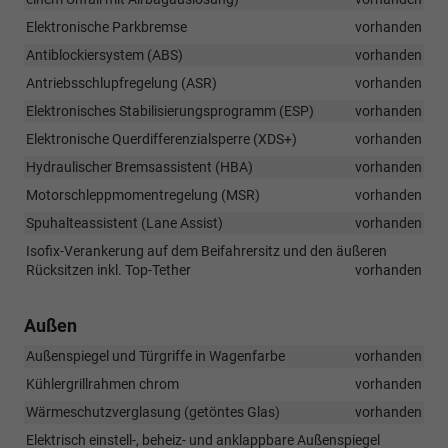
Elektronische Parkbremse
vorhanden
Antiblockiersystem (ABS)
vorhanden
Antriebsschlupfregelung (ASR)
vorhanden
Elektronisches Stabilisierungsprogramm (ESP)
vorhanden
Elektronische Querdifferenzialsperre (XDS+)
vorhanden
Hydraulischer Bremsassistent (HBA)
vorhanden
Motorschleppmomentregelung (MSR)
vorhanden
Spuhalteassistent (Lane Assist)
vorhanden
Isofix-Verankerung auf dem Beifahrersitz und den äußeren
Rücksitzen inkl. Top-Tether
vorhanden
Außen
Außenspiegel und Türgriffe in Wagenfarbe
vorhanden
Kühlergrillrahmen chrom
vorhanden
Wärmeschutzverglasung (getöntes Glas)
vorhanden
Elektrisch einstell-, beheiz- und anklappbare Außenspiegel