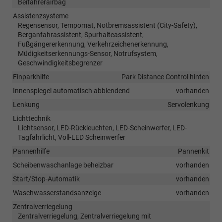
Beifahrerairbag
Assistenzsysteme
Regensensor, Tempomat, Notbremsassistent (City-Safety),
Berganfahrassistent, Spurhalteassistent,
Fußgängererkennung, Verkehrzeichenerkennung,
Müdigkeitserkennungs-Sensor, Notrufsystem,
Geschwindigkeitsbegrenzer
Einparkhilfe
Park Distance Control hinten
Innenspiegel automatisch abblendend
vorhanden
Lenkung
Servolenkung
Lichttechnik
Lichtsensor, LED-Rückleuchten, LED-Scheinwerfer, LED-
Tagfahrlicht, Voll-LED Scheinwerfer
Pannenhilfe
Pannenkit
Scheibenwaschanlage beheizbar
vorhanden
Start/Stop-Automatik
vorhanden
Waschwasserstandsanzeige
vorhanden
Zentralverriegelung
Zentralverriegelung, Zentralverriegelung mit