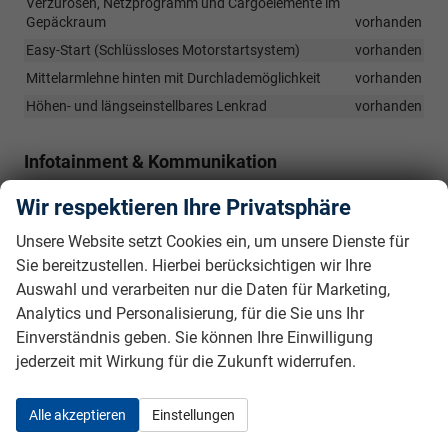
Verzurösen, Netzprogramm und Cargoelemente im
Gepäckraum
vorhanden
Easy-Start (Schlüssloses Motorstartsystem)
vorhanden
Mittelarmlehne hinten mit Durchlademöglichkeit
vorhanden
Höhen- und längseinstellbares Lenkrad
vorhanden
Infotainment & Kommunikation
Wireless SmartLink (je nach Kompatibilität des Endgeräts)
Wir respektieren Ihre Privatsphäre
vorhanden
Telefonfreisprecheinrichtung Bluetooth
vorhanden
Unsere Website setzt Cookies ein, um unsere Dienste für
Sie bereitzustellen. Hierbei berücksichtigen wir Ihre
Digitaler Radioempfang DAB+
vorhanden
Auswahl und verarbeiten nur die Daten für Marketing,
8 Lautsprecher
vorhanden
Analytics und Personalisierung, für die Sie uns Ihr
10 Digitales Kombiinstrument (Virtual Cockpit)
vorhanden
Einverständnis geben. Sie können Ihre Einwilligung
2x USB-Anschlüsse vorn (Typ-C)
vorhanden
jederzeit mit Wirkung für die Zukunft widerrufen.
2x USB-Anschlüsse im Fond (Typ-C)
vorhanden
USB-Anschluss am Innenspiegel (Typ-C)
vorhanden
Alle akzeptieren
Einstellungen
Induktive Ladefunktion für Smartphones
vorhanden