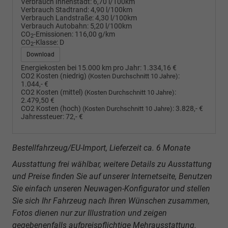
Verbrauch Innenstadt:
6,70 l/100km
Verbrauch Stadtrand:
4,90 l/100km
Verbrauch Landstraße:
4,30 l/100km
Verbrauch Autobahn:
5,20 l/100km
CO
-Emissionen:
116,00 g/km
2
CO
-Klasse:
D
2
Download
Energiekosten bei 15.000 km pro Jahr:
1.334,16 €
CO2 Kosten (niedrig)
:
(Kosten Durchschnitt 10 Jahre)
1.044,- €
CO2 Kosten (mittel)
:
(Kosten Durchschnitt 10 Jahre)
2.479,50 €
CO2 Kosten (hoch)
:
3.828,- €
(Kosten Durchschnitt 10 Jahre)
Jahressteuer:
72,- €
Bestellfahrzeug/EU-Import, Lieferzeit ca. 6 Monate
Ausstattung frei wählbar, weitere Details zu Ausstattung
und Preise finden Sie auf unserer Internetseite, Benutzen
Sie einfach unseren Neuwagen-Konfigurator und stellen
Sie sich Ihr Fahrzeug nach Ihren Wünschen zusammen,
Fotos dienen nur zur Illustration und zeigen
gegebenenfalls aufpreispflichtige Mehrausstattung.