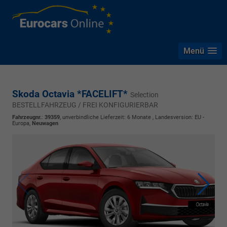
Menü
Skoda Octavia *FACELIFT*
Selection
BESTELLFAHRZEUG / FREI KONFIGURIERBAR
Fahrzeugnr.
:
39359
, unverbindliche Lieferzeit:
6 Monate
, Landesversion: EU -
Europa,
Neuwagen