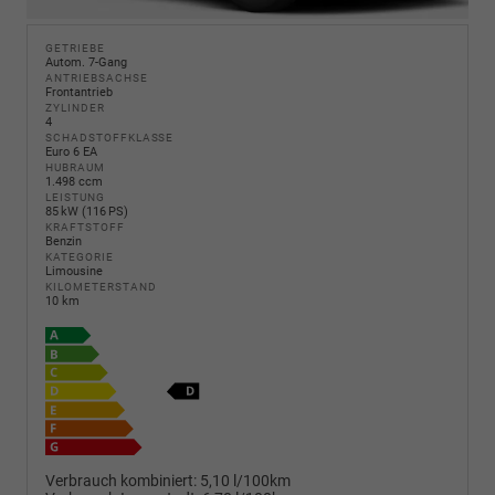
GETRIEBE
Autom. 7-Gang
ANTRIEBSACHSE
Frontantrieb
ZYLINDER
4
SCHADSTOFFKLASSE
Euro 6 EA
HUBRAUM
1.498 ccm
LEISTUNG
85 kW (116 PS)
KRAFTSTOFF
Benzin
KATEGORIE
Limousine
KILOMETERSTAND
10 km
Verbrauch kombiniert:
5,10 l/100km