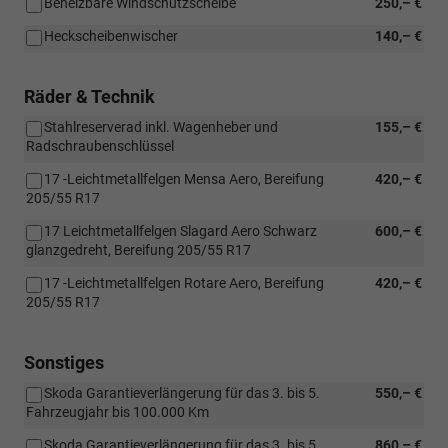
Beheizbare Windschutzscheibe
250,– €
Heckscheibenwischer
140,– €
Räder & Technik
Stahlreserverad inkl. Wagenheber und
155,– €
Radschraubenschlüssel
17 -Leichtmetallfelgen Mensa Aero, Bereifung
420,– €
205/55 R17
17 Leichtmetallfelgen Slagard Aero Schwarz
600,– €
glanzgedreht, Bereifung 205/55 R17
17 -Leichtmetallfelgen Rotare Aero, Bereifung
420,– €
205/55 R17
Sonstiges
Skoda Garantieverlängerung für das 3. bis 5.
550,– €
Fahrzeugjahr bis 100.000 Km
Skoda Garantieverlängerung für das 3. bis 5.
860,– €