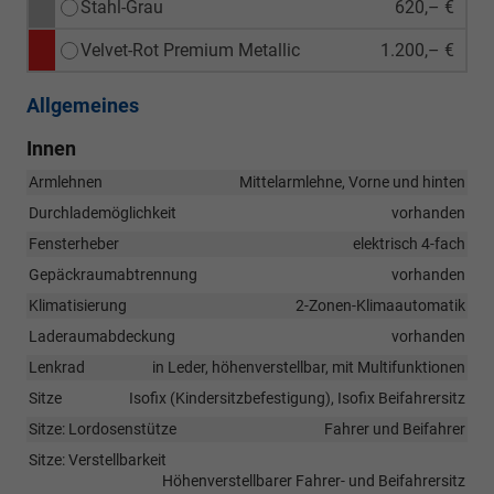
Stahl-Grau
620,– €
Velvet-Rot Premium Metallic
1.200,– €
Allgemeines
Innen
Armlehnen
Mittelarmlehne, Vorne und hinten
Durchlademöglichkeit
vorhanden
Fensterheber
elektrisch 4-fach
Gepäckraumabtrennung
vorhanden
Klimatisierung
2-Zonen-Klimaautomatik
Laderaumabdeckung
vorhanden
Lenkrad
in Leder, höhenverstellbar, mit Multifunktionen
Sitze
Isofix (Kindersitzbefestigung), Isofix Beifahrersitz
Sitze: Lordosenstütze
Fahrer und Beifahrer
Sitze: Verstellbarkeit
Höhenverstellbarer Fahrer- und Beifahrersitz