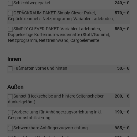
Schlechtwegepaket
240,– €
GEPÄCKRAUM-PAKET: Simply-Clever-Paket,
570,– €
Gepäcktrennnetz, Netzprogramm, Variabler Ladeboden,
SIMPLY-CLEVER-PAKET: Variabler Ladeboden,
550,– €
Doppelseitige Kofferraumwendematte (Stoff/Gummi),
Netzprogramm, Netztrennwand, Cargoelemente
Innen
Fußmatten vorne und hinten
50,– €
Außen
Sunset (Heckscheibe und hintere Seitenscheiben
200,– €
dunkel getönt)
Vorbereitung für Anhängerzugvorrichtung inkl.
190,– €
Gespannstabilisierung
Schwenkbare Anhängerzugvorrichtung
985,– €