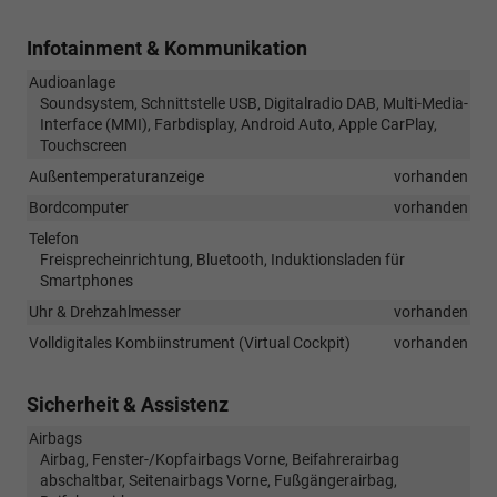
Infotainment & Kommunikation
Audioanlage
Soundsystem, Schnittstelle USB, Digitalradio DAB, Multi-Media-
Interface (MMI), Farbdisplay, Android Auto, Apple CarPlay,
Touchscreen
Außentemperaturanzeige
vorhanden
Bordcomputer
vorhanden
Telefon
Freisprecheinrichtung, Bluetooth, Induktionsladen für
Smartphones
Uhr & Drehzahlmesser
vorhanden
Volldigitales Kombiinstrument (Virtual Cockpit)
vorhanden
Sicherheit & Assistenz
Airbags
Airbag, Fenster-/Kopfairbags Vorne, Beifahrerairbag
abschaltbar, Seitenairbags Vorne, Fußgängerairbag,