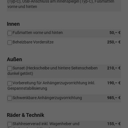
(Typ-C), USB-Anschluss am Innenspiegel (Typ-C), Fußmatten
vorne und hinten
Innen
Fußmatten vorne und hinten
50,– €
Beheizbare Vordersitze
250,– €
Außen
Sunset (Heckscheibe und hintere Seitenscheiben
210,– €
dunkel getönt)
Vorbereitung für Anhängerzugvorrichtung inkl.
190,– €
Gespannstabilisierung
Schwenkbare Anhängerzugvorrichtung
985,– €
Räder & Technik
Stahlreserverad inkl. Wagenheber und
155,– €