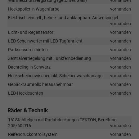
Wärmeschutzverglasung (getöntes Glas)
vorhanden
Heckspoiler in Wagenfarbe
vorhanden
Elektrisch einstell-, beheiz- und anklappbare Außenspiegel
vorhanden
Licht- und Regensensor
vorhanden
LED-Scheinwerfer mit LED-Tagfahrlicht
vorhanden
Parksensoren hinten
vorhanden
Zentralverriegelung mit Funkfernbedienung
vorhanden
Dachreling in Schwarz
vorhanden
Heckscheibenwischer inkl. Scheibenwaschanlage
vorhanden
Gepäckraumrollo herausnehmbar
vorhanden
LED-Heckleuchten
vorhanden
Räder & Technik
16" Stahlfelgen mit Radabdeckungen TEKTON, Bereifung
205/60 R16
vorhanden
Reifendruckontrollsystem
vorhanden