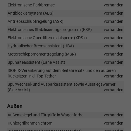
Elektronische Parkbremse
vorhanden
Antiblockiersystem (ABS)
vorhanden
Antriebsschlupfregelung (ASR)
vorhanden
Elektronisches Stabilisierungsprogramm (ESP)
vorhanden
Elektronische Querdifferenzialsperre (XDS+)
vorhanden
Hydraulischer Bremsassistent (HBA)
vorhanden
Motorschleppmomentregelung (MSR)
vorhanden
Spuhalteassistent (Lane Assist)
vorhanden
ISOFIX-Verankerung auf dem Beifahrersitz und den äußeren
Rücksitzen inkl. Top-Tether
vorhanden
Spurwechsel- und Ausparkassistent sowie Ausstiegswarner
(Side Assist)
vorhanden
Außen
Außenspiegel und Türgriffe in Wagenfarbe
vorhanden
Kühlergrillrahmen chrom
vorhanden