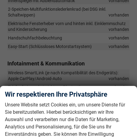
Innenspiegel mit Abblendautomatik
vorhanden
2-Speichen-Multifunktionslederlenkrad (bei DSG inkl.
Schaltwippen)
vorhanden
Elektrische Fensterheber vorn und hinten inkl. Einklemmschutz
und Kindersicherung
vorhanden
Handschuhfachbeleuchtung
vorhanden
Easy-Start (Schlüssloses Motorstartsystem)
vorhanden
Infotainment & Kommunikation
Wireless SmartLink (je nach Kompatibilität des Endgeräts):
Apple CarPlay/Android-Auto
vorhanden
Telefonfreisprecheinrichtung Bluetooth
vorhanden
Wir respektieren Ihre Privatsphäre
Digitaler Radioempfang DAB+
vorhanden
Unsere Website setzt Cookies ein, um unsere Dienste für
8 Lautsprecher
vorhanden
Sie bereitzustellen. Hierbei berücksichtigen wir Ihre
Sprachsteuerung
vorhanden
Auswahl und verarbeiten nur die Daten für Marketing,
2x USB-Anschlüsse vorn (Typ-C)
vorhanden
Analytics und Personalisierung, für die Sie uns Ihr
10" Infotainmentsystem
vorhanden
Einverständnis geben. Sie können Ihre Einwilligung