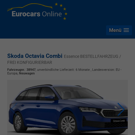
Menü
Skoda Octavia Combi
Essence BESTELLFAHRZEUG /
FREI KONFIGURIERBAR
Fahrzeugnr.
:
38947
, unverbindliche Lieferzeit:
6 Monate
, Landesversion: EU -
Europa,
Neuwagen