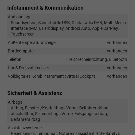
Infotainment & Kommunikation
Audioanlage
Soundsystem, Schnittstelle USB, Digitalradio DAB, Multi-Media-
Interface (MMI), Farbdisplay, Android Auto, Apple CarPlay,
Touchscreen
Außentemperaturanzeige
vorhanden
Bordcomputer
vorhanden
Telefon
Freisprecheinrichtung, Bluetooth
Uhr & Drehzahlmesser
vorhanden
Volldigitales Kombiinstrument (Virtual Cockpit)
vorhanden
Sicherheit & Assistenz
Airbags
Airbag, Fenster-/Kopfairbags Vorne, Beifahrerairbag
abschaltbar, Seitenairbags Vorne, Fußgängerairbag,
Beifahrerairbag
Assistenzsysteme
Regensensor, Tempomat, Notbremsassistent (City-Safety),