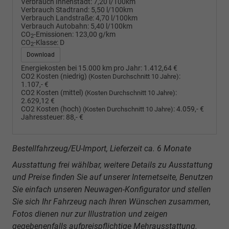
Verbrauch Innenstadt:
7,20 l/100km
Verbrauch Stadtrand:
5,50 l/100km
Verbrauch Landstraße:
4,70 l/100km
Verbrauch Autobahn:
5,40 l/100km
CO
-Emissionen:
123,00 g/km
2
CO
-Klasse:
D
2
Download
Energiekosten bei 15.000 km pro Jahr:
1.412,64 €
CO2 Kosten (niedrig)
:
(Kosten Durchschnitt 10 Jahre)
1.107,- €
CO2 Kosten (mittel)
:
(Kosten Durchschnitt 10 Jahre)
2.629,12 €
CO2 Kosten (hoch)
:
4.059,- €
(Kosten Durchschnitt 10 Jahre)
Jahressteuer:
88,- €
Bestellfahrzeug/EU-Import, Lieferzeit ca. 6 Monate
Ausstattung frei wählbar, weitere Details zu Ausstattung
und Preise finden Sie auf unserer Internetseite, Benutzen
Sie einfach unseren Neuwagen-Konfigurator und stellen
Sie sich Ihr Fahrzeug nach Ihren Wünschen zusammen,
Fotos dienen nur zur Illustration und zeigen
gegebenenfalls aufpreispflichtige Mehrausstattung.