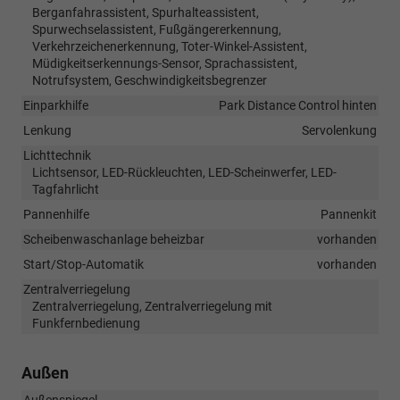
Berganfahrassistent, Spurhalteassistent,
Spurwechselassistent, Fußgängererkennung,
Verkehrzeichenerkennung, Toter-Winkel-Assistent,
Müdigkeitserkennungs-Sensor, Sprachassistent,
Notrufsystem, Geschwindigkeitsbegrenzer
Einparkhilfe
Park Distance Control hinten
Lenkung
Servolenkung
Lichttechnik
Lichtsensor, LED-Rückleuchten, LED-Scheinwerfer, LED-
Tagfahrlicht
Pannenhilfe
Pannenkit
Scheibenwaschanlage beheizbar
vorhanden
Start/Stop-Automatik
vorhanden
Zentralverriegelung
Zentralverriegelung, Zentralverriegelung mit
Funkfernbedienung
Außen
Außenspiegel