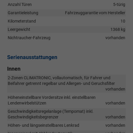
Anzahl Türen
5-türig
Garantieleistung
Fahrzeuggarantie vom Hersteller
Kilometerstand
10
Leergewicht
1368 kg
Nichtraucher-Fahrzeug
vorhanden
Serienausstattungen
Innen
2-Zonen CLIMATRONIC, vollautomatisch, für Fahrer und
Beifahrer getrennt regelbar und Allergen- und Geruchsfilter
vorhanden
Höheneinstellbare Vordersitze inkl. einstellbaren
Lendenwirbelstützen
vorhanden
Geschwindigkeitsregelanlage (Tempomat) inkl.
Geschwindigkeitsbegrenzer
vorhanden
Höhen- und längseinstellbares Lenkrad
vorhanden