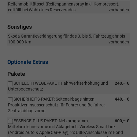
Reifenmobilitätsset (Reifenpannenspray inkl. Kompressor),
entfällt bei Wahl eines Reserverades
vorhanden
Sonstiges
Skoda Garantieverlängerung für das 3. bis 5. Fahrzeugjahr bis
100.000 Km
vorhanden
Optionale Extras
Pakete
SCHLECHTWEGEPAKET: Fahrwerkserhöhung und
240,– €
Unterbodenschutz
SICHERHEITS-PAKET: Seitenairbags hinten,
440,– €
Proaktiver Insassenschutz für Fahrer und Beifahrer,
Zentralairbag vorne
ESSENCE-PLUS PAKET: Netzprogramm,
600,– €
Mittelarmlehne vorne mit Ablagefach, Wireless SmartLink
(Android Auto & Apple Car-Play), 2x USB-Anschlüsse im Fond