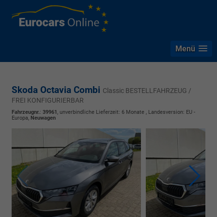
Menü
Skoda Octavia Combi
Classic BESTELLFAHRZEUG /
FREI KONFIGURIERBAR
Fahrzeugnr.
:
39961
, unverbindliche Lieferzeit:
6 Monate
, Landesversion: EU -
Europa,
Neuwagen