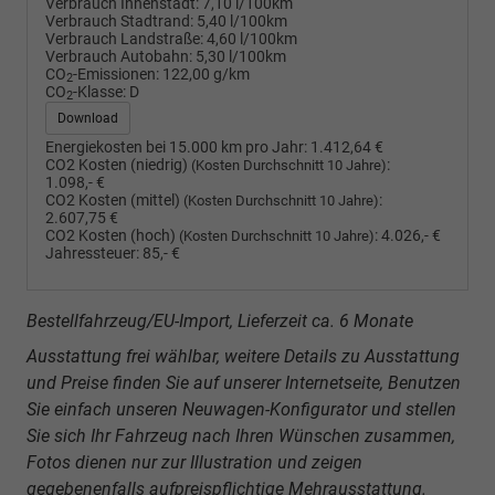
Verbrauch Innenstadt:
7,10 l/100km
Verbrauch Stadtrand:
5,40 l/100km
Verbrauch Landstraße:
4,60 l/100km
Verbrauch Autobahn:
5,30 l/100km
CO
-Emissionen:
122,00 g/km
2
CO
-Klasse:
D
2
Download
Energiekosten bei 15.000 km pro Jahr:
1.412,64 €
CO2 Kosten (niedrig)
:
(Kosten Durchschnitt 10 Jahre)
1.098,- €
CO2 Kosten (mittel)
:
(Kosten Durchschnitt 10 Jahre)
2.607,75 €
CO2 Kosten (hoch)
:
4.026,- €
(Kosten Durchschnitt 10 Jahre)
Jahressteuer:
85,- €
Bestellfahrzeug/EU-Import, Lieferzeit ca. 6 Monate
Ausstattung frei wählbar, weitere Details zu Ausstattung
und Preise finden Sie auf unserer Internetseite, Benutzen
Sie einfach unseren Neuwagen-Konfigurator und stellen
Sie sich Ihr Fahrzeug nach Ihren Wünschen zusammen,
Fotos dienen nur zur Illustration und zeigen
gegebenenfalls aufpreispflichtige Mehrausstattung.