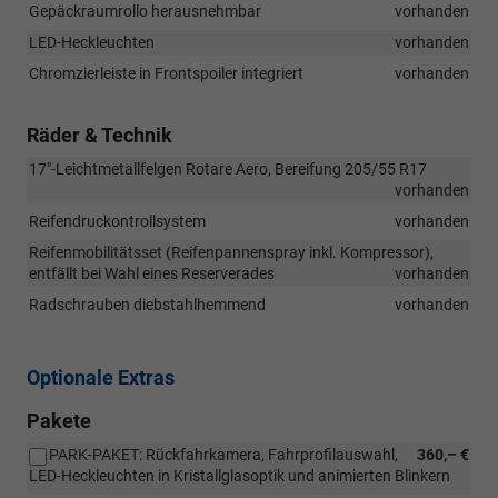
Gepäckraumrollo herausnehmbar
vorhanden
LED-Heckleuchten
vorhanden
Chromzierleiste in Frontspoiler integriert
vorhanden
Räder & Technik
17"-Leichtmetallfelgen Rotare Aero, Bereifung 205/55 R17
vorhanden
Reifendruckontrollsystem
vorhanden
Reifenmobilitätsset (Reifenpannenspray inkl. Kompressor),
entfällt bei Wahl eines Reserverades
vorhanden
Radschrauben diebstahlhemmend
vorhanden
Optionale Extras
Pakete
PARK-PAKET: Rückfahrkamera, Fahrprofilauswahl,
360,– €
LED-Heckleuchten in Kristallglasoptik und animierten Blinkern