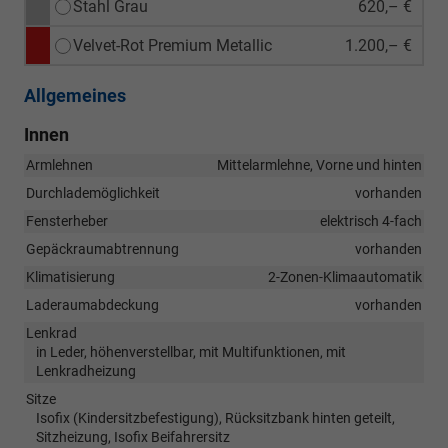
Stahl Grau
620,– €
Velvet-Rot Premium Metallic
1.200,– €
Allgemeines
Innen
Armlehnen
Mittelarmlehne, Vorne und hinten
Durchlademöglichkeit
vorhanden
Fensterheber
elektrisch 4-fach
Gepäckraumabtrennung
vorhanden
Klimatisierung
2-Zonen-Klimaautomatik
Laderaumabdeckung
vorhanden
Lenkrad
in Leder, höhenverstellbar, mit Multifunktionen, mit
Lenkradheizung
Sitze
Isofix (Kindersitzbefestigung), Rücksitzbank hinten geteilt,
Sitzheizung, Isofix Beifahrersitz