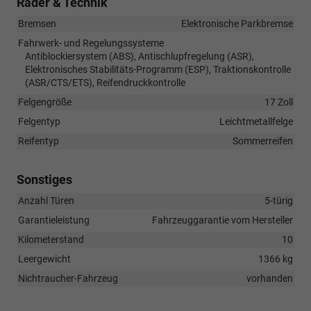
Räder & Technik
Bremsen
Elektronische Parkbremse
Fahrwerk- und Regelungssysteme
Antiblockiersystem (ABS), Antischlupfregelung (ASR),
Elektronisches Stabilitäts-Programm (ESP), Traktionskontrolle
(ASR/CTS/ETS), Reifendruckkontrolle
Felgengröße
17 Zoll
Felgentyp
Leichtmetallfelge
Reifentyp
Sommerreifen
Sonstiges
Anzahl Türen
5-türig
Garantieleistung
Fahrzeuggarantie vom Hersteller
Kilometerstand
10
Leergewicht
1366 kg
Nichtraucher-Fahrzeug
vorhanden