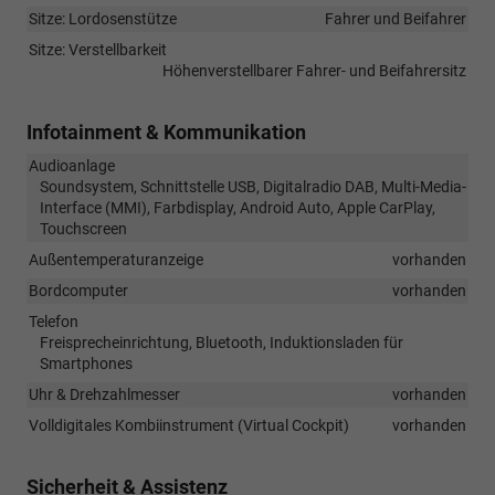
Sitze: Lordosenstütze
Fahrer und Beifahrer
Sitze: Verstellbarkeit
Höhenverstellbarer Fahrer- und Beifahrersitz
Infotainment & Kommunikation
Audioanlage
Soundsystem, Schnittstelle USB, Digitalradio DAB, Multi-Media-
Interface (MMI), Farbdisplay, Android Auto, Apple CarPlay,
Touchscreen
Außentemperaturanzeige
vorhanden
Bordcomputer
vorhanden
Telefon
Freisprecheinrichtung, Bluetooth, Induktionsladen für
Smartphones
Uhr & Drehzahlmesser
vorhanden
Volldigitales Kombiinstrument (Virtual Cockpit)
vorhanden
Sicherheit & Assistenz