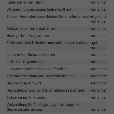
Kühlergrillrahmen chrom
vorhanden
Wärmeschutzverglasung (getöntes Glas)
vorhanden
Sunset (Heckscheibe und hintere Seitenscheiben dunkel getönt)
vorhanden
Parksensoren vorne und hinten
vorhanden
Heckspoiler in Wagenfarbe
vorhanden
Elektrisch einstell-, beheiz- und anklappbare Außenspiegel
vorhanden
beheizte Scheibenwaschdüsen
vorhanden
Licht- und Regensensor
vorhanden
LED-Scheinwerfer mit LED-Tagfahrlicht
vorhanden
Zentralverriegelung mit Funkfernbedienung
vorhanden
Dachreling in Schwarz
vorhanden
Heckscheibenwischer inkl. Scheibenwaschanlage
vorhanden
Eiskratzer im Tankdeckel
vorhanden
Vorbereitung für Anhängerzugvorrichtung inkl.
Gespannstabilisierung
vorhanden