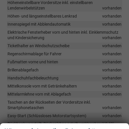
Höheneinstellbare Vordersitze inkl. einstellbaren
Lendenwirbelstützen
vorhanden
Höhen- und längseinstellbares Lenkrad
vorhanden
Innenspiegel mit Abblendautomatik
vorhanden
Elektrische Fensterheber vorn und hinten inkl. Einklemmschutz
und Kindersicherung
vorhanden
Tickethalter an Windschutzscheibe
vorhanden
Regenschirmablage für Fahrer
vorhanden
Fußmatten vorne und hinten
vorhanden
Brillenablagefach
vorhanden
Handschuhfachbeleuchtung
vorhanden
Mittelkonsole vorn mit Getränkehaltern
vorhanden
Mittelarmlehne vorn mit Ablagefach
vorhanden
Taschen an der Rückseiten der Vordersitze inkl.
Smartphonetaschen
vorhanden
Easy-Start (Schlüssloses Motorstartsystem)
vorhanden
Rückbank ungeteilt, Rückenlehne geteilt umklappbar (60:40)