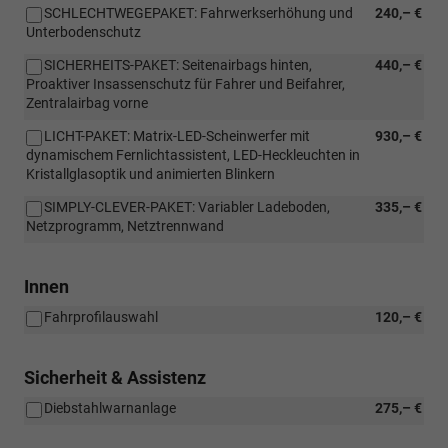
SCHLECHTWEGEPAKET: Fahrwerkserhöhung und
240,– €
Unterbodenschutz
SICHERHEITS-PAKET: Seitenairbags hinten,
440,– €
Proaktiver Insassenschutz für Fahrer und Beifahrer,
Zentralairbag vorne
LICHT-PAKET: Matrix-LED-Scheinwerfer mit
930,– €
dynamischem Fernlichtassistent, LED-Heckleuchten in
Kristallglasoptik und animierten Blinkern
SIMPLY-CLEVER-PAKET: Variabler Ladeboden,
335,– €
Netzprogramm, Netztrennwand
Innen
Fahrprofilauswahl
120,– €
Sicherheit & Assistenz
Diebstahlwarnanlage
275,– €