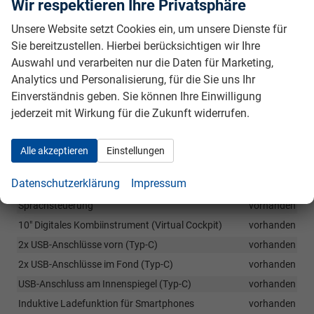
vorhanden
Wir respektieren Ihre Privatsphäre
Mittelarmlehne hinten mit Durchlademöglichkeit
vorhanden
Unsere Website setzt Cookies ein, um unsere Dienste für
Verzurösen, Netzprogramm und Cargoelemente im
Sie bereitzustellen. Hierbei berücksichtigen wir Ihre
Gepäckraum
vorhanden
Auswahl und verarbeiten nur die Daten für Marketing,
Analytics und Personalisierung, für die Sie uns Ihr
Infotainment & Kommunikation
Einverständnis geben. Sie können Ihre Einwilligung
jederzeit mit Wirkung für die Zukunft widerrufen.
Wireless SmartLink (je nach Kompatibilität des Endgeräts):
Apple CarPlay/Android-Auto
vorhanden
Telefonfreisprecheinrichtung Bluetooth
vorhanden
Alle akzeptieren
Einstellungen
Digitaler Radioempfang DAB+
vorhanden
Datenschutzerklärung
Impressum
8 Lautsprecher
vorhanden
Sprachsteuerung
vorhanden
10" Digitales Kombiinstrument (Virtual Cockpit)
vorhanden
2x USB-Anschlüsse vorn (Typ-C)
vorhanden
2x USB-Anschlüsse im Fond (Typ-C)
vorhanden
USB-Anschluss am Innenspiegel (Typ-C)
vorhanden
Induktive Ladefunktion für Smartphones
vorhanden