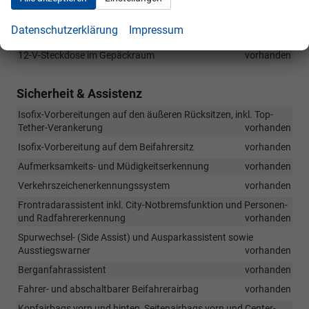
2 USB-C-Anschlüsse vorn, 2 USB-C-Anschlüsse (Ladefunktion)
im Fond
vorhanden
Datenschutzerklärung
Impressum
1 USB-C-Anschluss (Ladefunktion) am Innenspiegel
vorhanden
12-V-Steckdose im Gepäckraum
vorhanden
Sicherheit & Assistenz
Isofix-Vorbereitungen auf den äußeren Rücksitzen, inkl. Top-
Tether-Verankerung
vorhanden
Isofix-Vorbereitung auf dem Beifahrersitz
vorhanden
Aufmerksamkeits- und Müdigkeitserkennung
vorhanden
Verkehrszeichenerkennungssystem
vorhanden
Frontradarassistent inkl. City-Notbremsfunktion und Personen-
und Radfahrererkennung
vorhanden
Spurwechsel- (Side Assist) und Ausparkassistent sowie
Ausstiegswarner
vorhanden
Berganfahrassistent
vorhanden
Fahrer- und abschaltbarer Beifahrerairbag
vorhanden
Kopfairbags vorn und hinten, Seitenairbags vorn und Center-