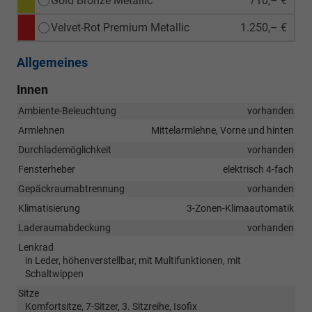
Gold Bronze Metallic
710,– €
Velvet-Rot Premium Metallic
1.250,– €
Allgemeines
Innen
Ambiente-Beleuchtung
vorhanden
Armlehnen
Mittelarmlehne, Vorne und hinten
Durchlademöglichkeit
vorhanden
Fensterheber
elektrisch 4-fach
Gepäckraumabtrennung
vorhanden
Klimatisierung
3-Zonen-Klimaautomatik
Laderaumabdeckung
vorhanden
Lenkrad
in Leder, höhenverstellbar, mit Multifunktionen, mit
Schaltwippen
Sitze
Komfortsitze, 7-Sitzer, 3. Sitzreihe, Isofix