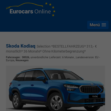
Menü
Skoda Kodiaq
Selection *BESTELLFAHRZEUG* 313,- €
monatlich* 36 Monate* Ohne Kilometerbegrenzung*
Fahrzeugnr.
:
38526
, unverbindliche Lieferzeit:
6 Monate
, Landesversion: EU -
Europa,
Neuwagen