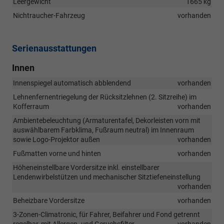
Leergewicht
1665 kg
Nichtraucher-Fahrzeug
vorhanden
Serienausstattungen
Innen
Innenspiegel automatisch abblendend
vorhanden
Lehnenfernentriegelung der Rücksitzlehnen (2. Sitzreihe) im
Kofferraum
vorhanden
Ambientebeleuchtung (Armaturentafel, Dekorleisten vorn mit
auswählbarem Farbklima, Fußraum neutral) im Innenraum
sowie Logo-Projektor außen
vorhanden
Fußmatten vorne und hinten
vorhanden
Höheneinstellbare Vordersitze inkl. einstellbarer
Lendenwirbelstützen und mechanischer Sitztiefeneinstellung
vorhanden
Beheizbare Vordersitze
vorhanden
3-Zonen-Climatronic, für Fahrer, Beifahrer und Fond getrennt
regelbar, mit Allergen- und Geruchsfilter
vorhanden