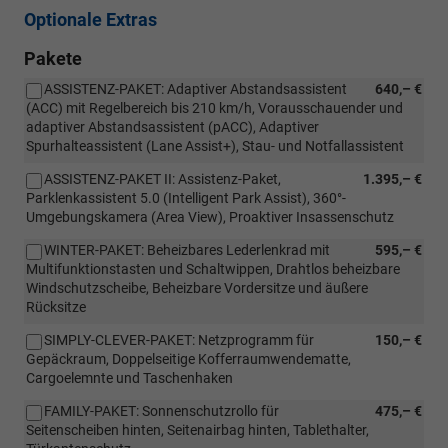
Optionale Extras
Pakete
ASSISTENZ-PAKET: Adaptiver Abstandsassistent
640,– €
(ACC) mit Regelbereich bis 210 km/h, Vorausschauender und
adaptiver Abstandsassistent (pACC), Adaptiver
Spurhalteassistent (Lane Assist+), Stau- und Notfallassistent
ASSISTENZ-PAKET II: Assistenz-Paket,
1.395,– €
Parklenkassistent 5.0 (Intelligent Park Assist), 360°-
Umgebungskamera (Area View), Proaktiver Insassenschutz
WINTER-PAKET: Beheizbares Lederlenkrad mit
595,– €
Multifunktionstasten und Schaltwippen, Drahtlos beheizbare
Windschutzscheibe, Beheizbare Vordersitze und äußere
Rücksitze
SIMPLY-CLEVER-PAKET: Netzprogramm für
150,– €
Gepäckraum, Doppelseitige Kofferraumwendematte,
Cargoelemnte und Taschenhaken
FAMILY-PAKET: Sonnenschutzrollo für
475,– €
Seitenscheiben hinten, Seitenairbag hinten, Tablethalter,