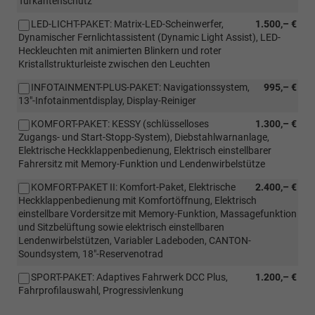
Türkantenschutz
LED-LICHT-PAKET: Matrix-LED-Scheinwerfer,
1.500,– €
Dynamischer Fernlichtassistent (Dynamic Light Assist), LED-
Heckleuchten mit animierten Blinkern und roter
Kristallstrukturleiste zwischen den Leuchten
INFOTAINMENT-PLUS-PAKET: Navigationssystem,
995,– €
13"-Infotainmentdisplay, Display-Reiniger
KOMFORT-PAKET: KESSY (schlüsselloses
1.300,– €
Zugangs- und Start-Stopp-System), Diebstahlwarnanlage,
Elektrische Heckklappenbedienung, Elektrisch einstellbarer
Fahrersitz mit Memory-Funktion und Lendenwirbelstütze
KOMFORT-PAKET II: Komfort-Paket, Elektrische
2.400,– €
Heckklappenbedienung mit Komfortöffnung, Elektrisch
einstellbare Vordersitze mit Memory-Funktion, Massagefunktion
und Sitzbelüftung sowie elektrisch einstellbaren
Lendenwirbelstützen, Variabler Ladeboden, CANTON-
Soundsystem, 18"-Reservenotrad
SPORT-PAKET: Adaptives Fahrwerk DCC Plus,
1.200,– €
Fahrprofilauswahl, Progressivlenkung