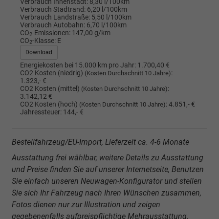
Verbrauch Innenstadt:
8,30 l/100km
Verbrauch Stadtrand:
6,20 l/100km
Verbrauch Landstraße:
5,50 l/100km
Verbrauch Autobahn:
6,70 l/100km
CO
-Emissionen:
147,00 g/km
2
CO
-Klasse:
E
2
Download
Energiekosten bei 15.000 km pro Jahr:
1.700,40 €
CO2 Kosten (niedrig)
:
(Kosten Durchschnitt 10 Jahre)
1.323,- €
CO2 Kosten (mittel)
:
(Kosten Durchschnitt 10 Jahre)
3.142,12 €
CO2 Kosten (hoch)
:
4.851,- €
(Kosten Durchschnitt 10 Jahre)
Jahressteuer:
144,- €
Bestellfahrzeug/EU-Import, Lieferzeit ca. 4-6 Monate
Ausstattung frei wählbar, weitere Details zu Ausstattung
und Preise finden Sie auf unserer Internetseite, Benutzen
Sie einfach unseren Neuwagen-Konfigurator und stellen
Sie sich Ihr Fahrzeug nach Ihren Wünschen zusammen,
Fotos dienen nur zur Illustration und zeigen
gegebenenfalls aufpreispflichtige Mehrausstattung.