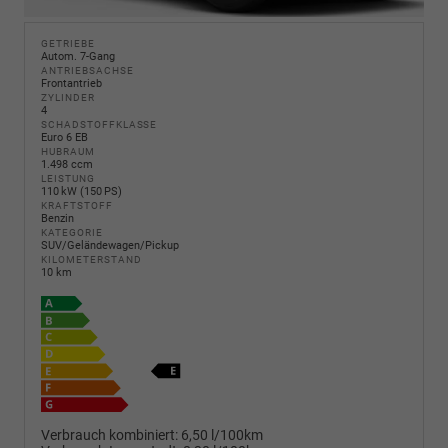
GETRIEBE
Autom. 7-Gang
ANTRIEBSACHSE
Frontantrieb
ZYLINDER
4
SCHADSTOFFKLASSE
Euro 6 EB
HUBRAUM
1.498 ccm
LEISTUNG
110 kW (150 PS)
KRAFTSTOFF
Benzin
KATEGORIE
SUV/Geländewagen/Pickup
KILOMETERSTAND
10 km
Verbrauch kombiniert:
6,50 l/100km