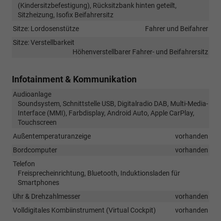
(Kindersitzbefestigung), Rücksitzbank hinten geteilt,
Sitzheizung, Isofix Beifahrersitz
Sitze: Lordosenstütze
Fahrer und Beifahrer
Sitze: Verstellbarkeit
Höhenverstellbarer Fahrer- und Beifahrersitz
Infotainment & Kommunikation
Audioanlage
Soundsystem, Schnittstelle USB, Digitalradio DAB, Multi-Media-
Interface (MMI), Farbdisplay, Android Auto, Apple CarPlay,
Touchscreen
Außentemperaturanzeige
vorhanden
Bordcomputer
vorhanden
Telefon
Freisprecheinrichtung, Bluetooth, Induktionsladen für
Smartphones
Uhr & Drehzahlmesser
vorhanden
Volldigitales Kombiinstrument (Virtual Cockpit)
vorhanden