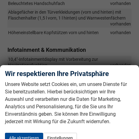
Beleuchtetes Handschuhfach
vorhanden
Ablagefächer in den Türverkleidungen (vorn und hinten) mit
Flaschenhalter (1,5 l vorn, 1 l hinten) und Warnwestenfächern
vorhanden
Höheneinstellbare Kopfstützen vorn und hinten
vorhanden
Infotainment & Kommunikation
10,4"-Infotainmentdisplay mit Vorbereitung zur
Navigationsfunktion
vorhanden
Wir respektieren Ihre Privatsphäre
Telefonfreisprecheinrichtung Bluetooth
vorhanden
Digitaler Radioempfang (DAB+)
vorhanden
Unsere Website setzt Cookies ein, um unsere Dienste für
Sie bereitzustellen. Hierbei berücksichtigen wir Ihre
8 Lautsprecher
vorhanden
Auswahl und verarbeiten nur die Daten für Marketing,
Wireless SmartLink (Apple CarPlay, Android Auto)
vorhanden
Analytics und Personalisierung, für die Sie uns Ihr
Phonebox mit induktiver Schnell-Ladefunktion für 2
Einverständnis geben. Sie können Ihre Einwilligung
Smartphones
vorhanden
jederzeit mit Wirkung für die Zukunft widerrufen.
10" Digital Cockpit Plus
vorhanden
12-V-Steckdose vorn
vorhanden
Alle akzeptieren
Einstellungen