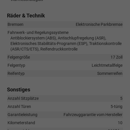
Räder & Technik
Bremsen
Elektronische Parkbremse
Fahrwerk- und Regelungssysteme
Antiblockiersystem (ABS), Antischlupfregelung (ASR),
Elektronisches Stabilitäts-Programm (ESP), Traktionskontrolle
(ASR/CTS/ETS), Reifendruckkontrolle
Felgengröße
17 Zoll
Felgentyp
Leichtmetallfelge
Reifentyp
Sommerreifen
Sonstiges
Anzahl Sitzplätze
5
Anzahl Türen
5-türig
Garantieleistung
Fahrzeuggarantie vom Hersteller
Kilometerstand
10