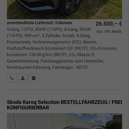
unverbindliche Lieferzeit:
5 Monate
26.500,– €
5-türig, 1.0TSI, 85KW (115PS), 6-Gang, 85 kW
incl. 19% MwSt.
(116 PS), 999 cm³, 3 Zylinder, Schalt. 6-Gang,
Frontantrieb, Verbrennungsmotor (ICE), Benzin,
Kraftstoffverbrauch kombiniert 5,9 (WLTP), CO₂-Emission
kombiniert 134.00 g/km (WLTP), CO₂-Klasse D,
Garantieleistung: Fahrzeuggarantie vom Hersteller,
Nichtraucher-Fahrzeug, Fahrzeugnr.: 40157
Rückrufbitte absenden
PDF-Datei, Fahrzeugexposé drucken
Drucken, parken oder vergleichen
Skoda Karoq
Selection BESTELLFAHRZEUG / FREI
KONFIGURIERBAR