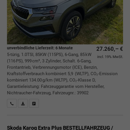
unverbindliche Lieferzeit:
6 Monate
27.260,– €
5-türig, 1.0TSI, 85KW (115PS), 6-Gang, 85 kW
incl. 19% MwSt.
(116 PS), 999 cm³, 3 Zylinder, Schalt. 6-Gang,
Frontantrieb, Verbrennungsmotor (ICE), Benzin,
Kraftstoffverbrauch kombiniert 5,9 (WLTP), CO₂-Emission
kombiniert 134.00 g/km (WLTP), CO₂-Klasse D,
Garantieleistung: Fahrzeuggarantie vom Hersteller,
Nichtraucher-Fahrzeug, Fahrzeugnr.: 39902
Rückrufbitte absenden
PDF-Datei, Fahrzeugexposé drucken
Drucken, parken oder vergleichen
Skoda Karoq
Extra Plus BESTELLFAHRZEUG /