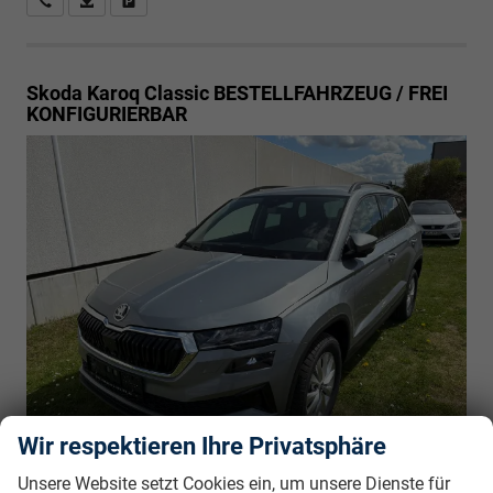
Skoda Karoq
Classic BESTELLFAHRZEUG / FREI
KONFIGURIERBAR
Wir respektieren Ihre Privatsphäre
unverbindliche Lieferzeit:
6 Monate
27.250,– €
Unsere Website setzt Cookies ein, um unsere Dienste für