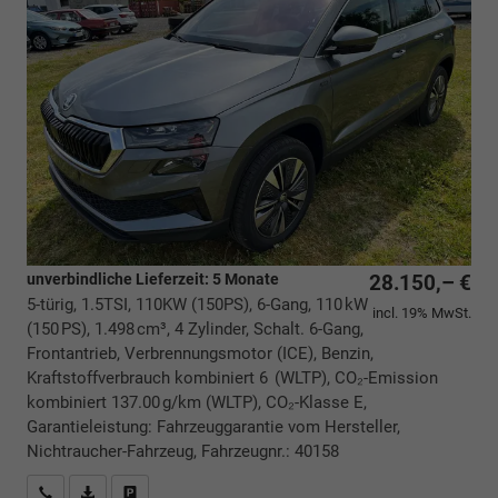
unverbindliche Lieferzeit:
5 Monate
28.150,– €
5-türig, 1.5TSI, 110KW (150PS), 6-Gang, 110 kW
incl. 19% MwSt.
(150 PS), 1.498 cm³, 4 Zylinder, Schalt. 6-Gang,
Frontantrieb, Verbrennungsmotor (ICE), Benzin,
Kraftstoffverbrauch kombiniert 6 (WLTP), CO₂-Emission
kombiniert 137.00 g/km (WLTP), CO₂-Klasse E,
Garantieleistung: Fahrzeuggarantie vom Hersteller,
Nichtraucher-Fahrzeug, Fahrzeugnr.: 40158
Rückrufbitte absenden
PDF-Datei, Fahrzeugexposé drucken
Drucken, parken oder vergleichen