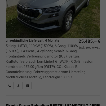
unverbindliche Lieferzeit:
6 Monate
25.485,– €
5-türig, 1.5TSI, 110KW (150PS), 6-Gang, 110 kW
incl. 19% MwSt.
(150 PS), 1.498 cm³, 4 Zylinder, Schalt. 6-Gang,
Frontantrieb, Verbrennungsmotor (ICE), Benzin,
Kraftstoffverbrauch kombiniert 6 (WLTP), CO₂-Emission
kombiniert 137.00 g/km (WLTP), CO₂-Klasse E,
Garantieleistung: Fahrzeuggarantie vom Hersteller,
Nichtraucher-Fahrzeug, Fahrzeugnr.: 39897
Rückrufbitte absenden
PDF-Datei, Fahrzeugexposé drucken
Drucken, parken oder vergleichen
Skoda Karoq
Selection BESTELLFAHRZEUG / FREI