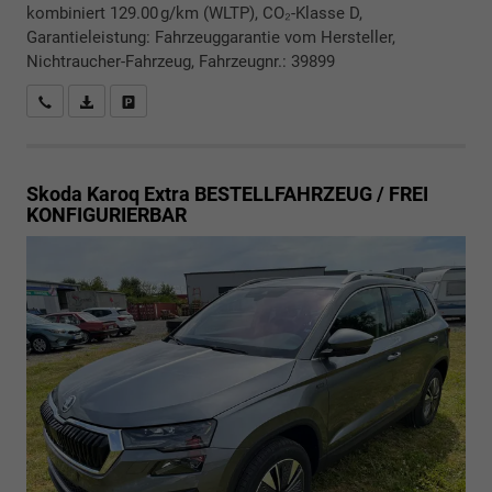
kombiniert 129.00 g/km (WLTP), CO₂-Klasse D,
Garantieleistung: Fahrzeuggarantie vom Hersteller,
Nichtraucher-Fahrzeug, Fahrzeugnr.: 39899
Rückrufbitte absenden
PDF-Datei, Fahrzeugexposé drucken
Drucken, parken oder vergleichen
Skoda Karoq
Extra BESTELLFAHRZEUG / FREI
KONFIGURIERBAR