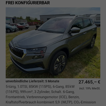
FREI KONFIGURIERBAR
unverbindliche Lieferzeit:
5 Monate
27.465,– €
5-türig, 1.0TSI, 85KW (115PS), 6-Gang, 85 kW
incl. 19% MwSt.
(116 PS), 999 cm³, 3 Zylinder, Schalt. 6-Gang,
Frontantrieb, Verbrennungsmotor (ICE), Benzin,
Kraftstoffverbrauch kombiniert 5,9 (WLTP), CO₂-Emission