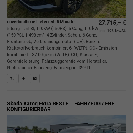
unverbindliche Lieferzeit:
5 Monate
27.715,– €
5-türig, 1.5TSI, 110KW (150PS), 6-Gang, 110 kW
incl. 19% MwSt.
(150 PS), 1.498 cm³, 4 Zylinder, Schalt. 6-Gang,
Frontantrieb, Verbrennungsmotor (ICE), Benzin,
Kraftstoffverbrauch kombiniert 6 (WLTP), CO₂-Emission
kombiniert 137.00 g/km (WLTP), CO₂-Klasse E,
Garantieleistung: Fahrzeuggarantie vom Hersteller,
Nichtraucher-Fahrzeug, Fahrzeugnr.: 39911
Rückrufbitte absenden
PDF-Datei, Fahrzeugexposé drucken
Drucken, parken oder vergleichen
Skoda Karoq
Extra BESTELLFAHRZEUG / FREI
KONFIGURIERBAR