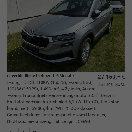
unverbindliche Lieferzeit:
6 Monate
27.150,– €
5-türig, 1.5TSI, 110KW (150PS), 7-Gang DSG,
incl. 19% MwSt.
110 kW (150 PS), 1.498 cm³, 4 Zylinder, Autom.
7-Gang, Frontantrieb, Verbrennungsmotor (ICE), Benzin,
Kraftstoffverbrauch kombiniert 6,1 (WLTP), CO₂-Emission
kombiniert 139.00 g/km (WLTP), CO₂-Klasse E,
Garantieleistung: Fahrzeuggarantie vom Hersteller,
Nichtraucher-Fahrzeug, Fahrzeugnr.: 39898
Rückrufbitte absenden
PDF-Datei, Fahrzeugexposé drucken
Drucken, parken oder vergleichen