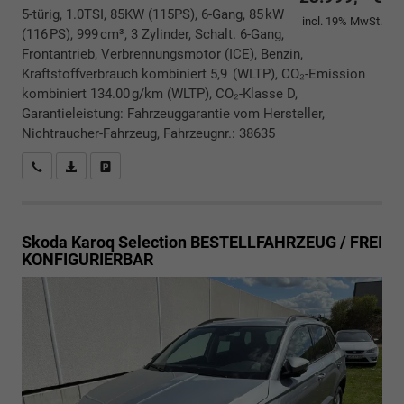
5-türig, 1.0TSI, 85KW (115PS), 6-Gang, 85 kW
incl. 19% MwSt.
(116 PS), 999 cm³, 3 Zylinder, Schalt. 6-Gang,
Frontantrieb, Verbrennungsmotor (ICE), Benzin,
Kraftstoffverbrauch kombiniert 5,9 (WLTP), CO₂-Emission
kombiniert 134.00 g/km (WLTP), CO₂-Klasse D,
Garantieleistung: Fahrzeuggarantie vom Hersteller,
Nichtraucher-Fahrzeug, Fahrzeugnr.: 38635
Rückrufbitte absenden
PDF-Datei, Fahrzeugexposé drucken
Drucken, parken oder vergleichen
Skoda Karoq
Selection BESTELLFAHRZEUG / FREI
KONFIGURIERBAR