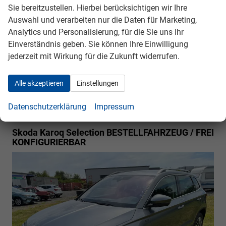
5-türig, 1.0TSI, 85KW (115PS), 6-Gang, 85 kW
Sie bereitzustellen. Hierbei berücksichtigen wir Ihre
incl. 19% MwSt.
(116 PS), 999 cm³, 3 Zylinder, Schalt. 6-Gang,
Auswahl und verarbeiten nur die Daten für Marketing,
Frontantrieb, Verbrennungsmotor (ICE), Benzin,
Analytics und Personalisierung, für die Sie uns Ihr
Kraftstoffverbrauch kombiniert 5,9 (WLTP), CO₂-Emission
Einverständnis geben. Sie können Ihre Einwilligung
kombiniert 134.00 g/km (WLTP), CO₂-Klasse D,
jederzeit mit Wirkung für die Zukunft widerrufen.
Garantieleistung: Fahrzeuggarantie vom Hersteller,
Nichtraucher-Fahrzeug, Fahrzeugnr.: 39950
Alle akzeptieren
Einstellungen
Rückrufbitte absenden
PDF-Datei, Fahrzeugexposé drucken
Drucken, parken oder vergleichen
Datenschutzerklärung
Impressum
Skoda Karoq
Selection BESTELLFAHRZEUG / FREI
KONFIGURIERBAR