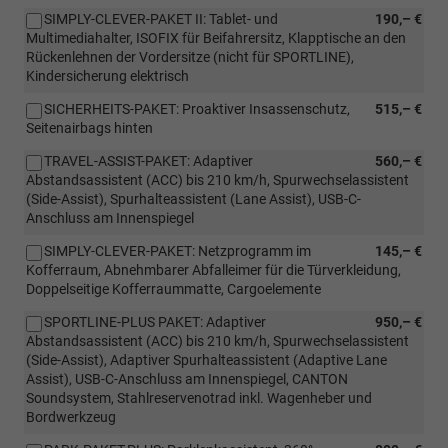
SIMPLY-CLEVER-PAKET II: Tablet- und
190,– €
Multimediahalter, ISOFIX für Beifahrersitz, Klapptische an den
Rückenlehnen der Vordersitze (nicht für SPORTLINE),
Kindersicherung elektrisch
SICHERHEITS-PAKET: Proaktiver Insassenschutz,
515,– €
Seitenairbags hinten
TRAVEL-ASSIST-PAKET: Adaptiver
560,– €
Abstandsassistent (ACC) bis 210 km/h, Spurwechselassistent
(Side-Assist), Spurhalteassistent (Lane Assist), USB-C-
Anschluss am Innenspiegel
SIMPLY-CLEVER-PAKET: Netzprogramm im
145,– €
Kofferraum, Abnehmbarer Abfalleimer für die Türverkleidung,
Doppelseitige Kofferraummatte, Cargoelemente
SPORTLINE-PLUS PAKET: Adaptiver
950,– €
Abstandsassistent (ACC) bis 210 km/h, Spurwechselassistent
(Side-Assist), Adaptiver Spurhalteassistent (Adaptive Lane
Assist), USB-C-Anschluss am Innenspiegel, CANTON
Soundsystem, Stahlreservenotrad inkl. Wagenheber und
Bordwerkzeug