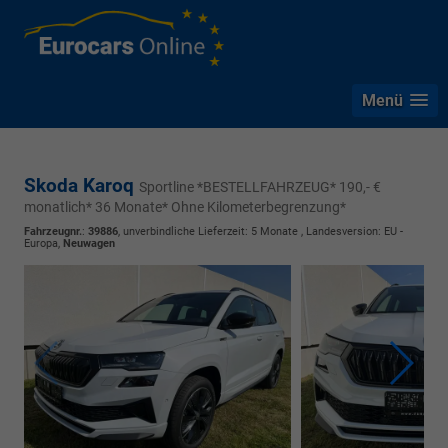
Menü
Skoda Karoq
Sportline *BESTELLFAHRZEUG* 190,- €
monatlich* 36 Monate* Ohne Kilometerbegrenzung*
Fahrzeugnr.
:
39886
, unverbindliche Lieferzeit:
5 Monate
, Landesversion: EU -
Europa,
Neuwagen