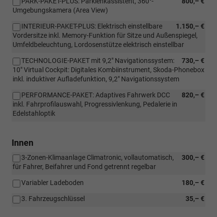
PARK-PAKET-PLUS: Parklenkassistent, 360°-
800,– €
Umgebungskamera (Area View)
INTERIEUR-PAKET-PLUS: Elektrisch einstellbare
1.150,– €
Vordersitze inkl. Memory-Funktion für Sitze und Außenspiegel,
Umfeldbeleuchtung, Lordosenstütze elektrisch einstellbar
TECHNOLOGIE-PAKET mit 9,2" Navigationssystem:
730,– €
10" Virtual Cockpit: Digitales Kombiinstrument, Skoda-Phonebox
inkl. induktiver Aufladefunktion, 9,2" Navigationssystem
PERFORMANCE-PAKET: Adaptives Fahrwerk DCC
820,– €
inkl. Fahrprofilauswahl, Progressivlenkung, Pedalerie in
Edelstahloptik
Innen
3-Zonen-Klimaanlage Climatronic, vollautomatisch,
300,– €
für Fahrer, Beifahrer und Fond getrennt regelbar
Variabler Ladeboden
180,– €
3. Fahrzeugschlüssel
35,– €