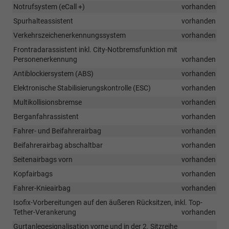
Notrufsystem (eCall +)
vorhanden
Spurhalteassistent
vorhanden
Verkehrszeichenerkennungssystem
vorhanden
Frontradarassistent inkl. City-Notbremsfunktion mit
Personenerkennung
vorhanden
Antiblockiersystem (ABS)
vorhanden
Elektronische Stabilisierungskontrolle (ESC)
vorhanden
Multikollisionsbremse
vorhanden
Berganfahrassistent
vorhanden
Fahrer- und Beifahrerairbag
vorhanden
Beifahrerairbag abschaltbar
vorhanden
Seitenairbags vorn
vorhanden
Kopfairbags
vorhanden
Fahrer-Knieairbag
vorhanden
Isofix-Vorbereitungen auf den äußeren Rücksitzen, inkl. Top-
Tether-Verankerung
vorhanden
Gurtanlegesignalisation vorne und in der 2. Sitzreihe