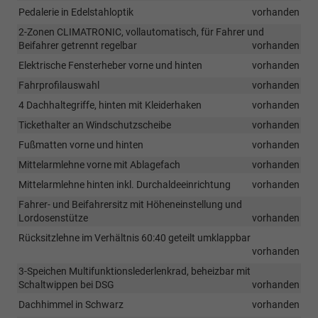
Pedalerie in Edelstahloptik
vorhanden
2-Zonen CLIMATRONIC, vollautomatisch, für Fahrer und
Beifahrer getrennt regelbar
vorhanden
Elektrische Fensterheber vorne und hinten
vorhanden
Fahrprofilauswahl
vorhanden
4 Dachhaltegriffe, hinten mit Kleiderhaken
vorhanden
Tickethalter an Windschutzscheibe
vorhanden
Fußmatten vorne und hinten
vorhanden
Mittelarmlehne vorne mit Ablagefach
vorhanden
Mittelarmlehne hinten inkl. Durchaldeeinrichtung
vorhanden
Fahrer- und Beifahrersitz mit Höheneinstellung und
Lordosenstütze
vorhanden
Rücksitzlehne im Verhältnis 60:40 geteilt umklappbar
vorhanden
3-Speichen Multifunktionslederlenkrad, beheizbar mit
Schaltwippen bei DSG
vorhanden
Dachhimmel in Schwarz
vorhanden