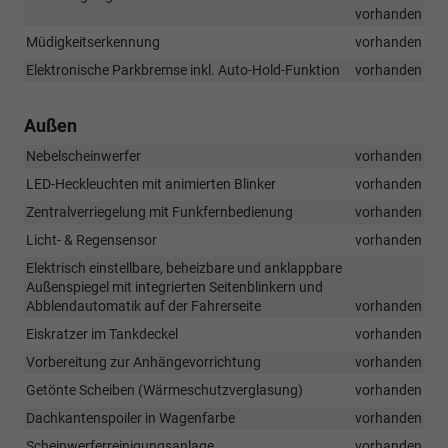
vorhanden
Müdigkeitserkennung
vorhanden
Elektronische Parkbremse inkl. Auto-Hold-Funktion
vorhanden
Außen
Nebelscheinwerfer
vorhanden
LED-Heckleuchten mit animierten Blinker
vorhanden
Zentralverriegelung mit Funkfernbedienung
vorhanden
Licht- & Regensensor
vorhanden
Elektrisch einstellbare, beheizbare und anklappbare
Außenspiegel mit integrierten Seitenblinkern und
Abblendautomatik auf der Fahrerseite
vorhanden
Eiskratzer im Tankdeckel
vorhanden
Vorbereitung zur Anhängevorrichtung
vorhanden
Getönte Scheiben (Wärmeschutzverglasung)
vorhanden
Dachkantenspoiler in Wagenfarbe
vorhanden
Scheinwerferreinigungsanlage
vorhanden