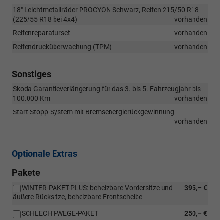
18" Leichtmetallräder PROCYON Schwarz, Reifen 215/50 R18
(225/55 R18 bei 4x4)
vorhanden
Reifenreparaturset
vorhanden
Reifendrucküberwachung (TPM)
vorhanden
Sonstiges
Skoda Garantieverlängerung für das 3. bis 5. Fahrzeugjahr bis
100.000 Km
vorhanden
Start-Stopp-System mit Bremsenergierückgewinnung
vorhanden
Optionale Extras
Pakete
WINTER-PAKET-PLUS: beheizbare Vordersitze und
395,– €
äußere Rücksitze, beheizbare Frontscheibe
SCHLECHT-WEGE-PAKET
250,– €