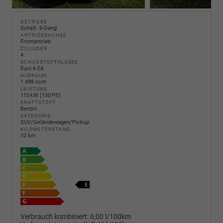
GETRIEBE
Schalt. 6-Gang
ANTRIEBSACHSE
Frontantrieb
ZYLINDER
4
SCHADSTOFFKLASSE
Euro 6 EA
HUBRAUM
1.498 ccm
LEISTUNG
110 kW (150 PS)
KRAFTSTOFF
Benzin
KATEGORIE
SUV/Geländewagen/Pickup
KILOMETERSTAND
10 km
Verbrauch kombiniert:
6,00 l/100km