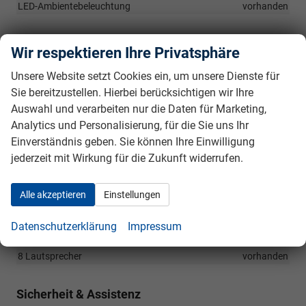
LED-Ambientebeleuchtung
vorhanden
Infotainment & Kommunikation
Wir respektieren Ihre Privatsphäre
10" Virtual Cockpit: Digitales Kombiinstrument
vorhanden
Unsere Website setzt Cookies ein, um unsere Dienste für
Induktive Aufladefunktion für Smartphones
vorhanden
Sie bereitzustellen. Hierbei berücksichtigen wir Ihre
8" Infotainmentsdisplay mit Navigationssystem
vorhanden
Auswahl und verarbeiten nur die Daten für Marketing,
230-Volt Steckdose hinten inkl. USB-C-Anschluss
vorhanden
Analytics und Personalisierung, für die Sie uns Ihr
Einverständnis geben. Sie können Ihre Einwilligung
12-Volt Steckdose vorne
vorhanden
jederzeit mit Wirkung für die Zukunft widerrufen.
USB-Anschluss (Typ-C) vorne
vorhanden
Wireless SmartLink: Apple CarPlay/Android-Auto
vorhanden
Alle akzeptieren
Einstellungen
Digitaler Radioempfang (DAB+)
vorhanden
Bluetooth-Freisprecheinrichtung
vorhanden
Datenschutzerklärung
Impressum
ŠKODA CARE CONNECT: SOS-Notruffunktion
vorhanden
8 Lautsprecher
vorhanden
Sicherheit & Assistenz