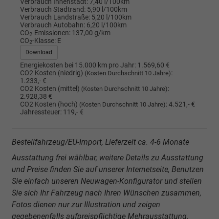
Verbrauch Innenstadt:
7,40 l/100km
Verbrauch Stadtrand:
5,90 l/100km
Verbrauch Landstraße:
5,20 l/100km
Verbrauch Autobahn:
6,20 l/100km
CO
-Emissionen:
137,00 g/km
2
CO
-Klasse:
E
2
Download
Energiekosten bei 15.000 km pro Jahr:
1.569,60 €
CO2 Kosten (niedrig)
:
(Kosten Durchschnitt 10 Jahre)
1.233,- €
CO2 Kosten (mittel)
:
(Kosten Durchschnitt 10 Jahre)
2.928,38 €
CO2 Kosten (hoch)
:
4.521,- €
(Kosten Durchschnitt 10 Jahre)
Jahressteuer:
119,- €
Bestellfahrzeug/EU-Import, Lieferzeit ca. 4-6 Monate
Ausstattung frei wählbar, weitere Details zu Ausstattung
und Preise finden Sie auf unserer Internetseite, Benutzen
Sie einfach unseren Neuwagen-Konfigurator und stellen
Sie sich Ihr Fahrzeug nach Ihren Wünschen zusammen,
Fotos dienen nur zur Illustration und zeigen
gegebenenfalls aufpreispflichtige Mehrausstattung.