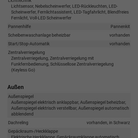
Lichttechnik
Lichtsensor, Nebelscheinwerfer, LED-Rückleuchten, LED-
Scheinwerfer, Fernlichtassistent, LED-Tagfahrlicht, Blendfreies
Fernlicht, Voll-LED Scheinwerfer
Pannenhilfe
Pannenkit
Scheibenwaschanlage beheizbar
vorhanden
Start/Stop-Automatik
vorhanden
Zentralverriegelung
Zentralverriegelung, Zentralverriegelung mit
Funkfernbedienung, Schlüssellose Zentralverriegelung
(Keyless Go)
Außen
Außenspiegel
Außenspiegel elektrisch anklappbar, Außenspiegel beheizbar,
Außenspiegel elektrisch verstellbar, Außenspiegel automatisch
abblendend
Dachreling
vorhanden, in Schwarz
Gepäckraum-/Heckklappe
Elektrische Heckklappe, Gepäckraumklappe automatisch