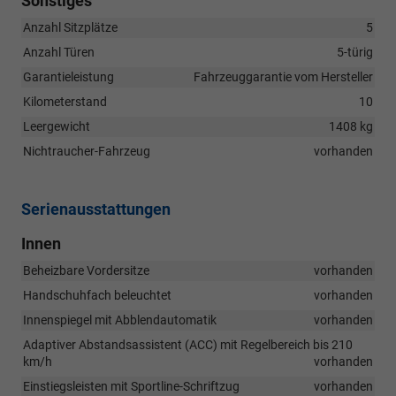
Sonstiges
Anzahl Sitzplätze
5
Anzahl Türen
5-türig
Garantieleistung
Fahrzeuggarantie vom Hersteller
Kilometerstand
10
Leergewicht
1408 kg
Nichtraucher-Fahrzeug
vorhanden
Serienausstattungen
Innen
Beheizbare Vordersitze
vorhanden
Handschuhfach beleuchtet
vorhanden
Innenspiegel mit Abblendautomatik
vorhanden
Adaptiver Abstandsassistent (ACC) mit Regelbereich bis 210
km/h
vorhanden
Einstiegsleisten mit Sportline-Schriftzug
vorhanden