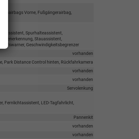
Seitenairbags Vorne, Fußgängerairbag,
hrassistent, Spurhalteassistent,
ichenerkennung, Stauassistent,
standswarner, Geschwindigkeitsbegrenzer
vorhanden
e, Park Distance Control hinten, Rückfahrkamera
vorhanden
vorhanden
Servolenkung
, Fernlichtassistent, LED-Tagfahrlicht,
Pannenkit
vorhanden
vorhanden