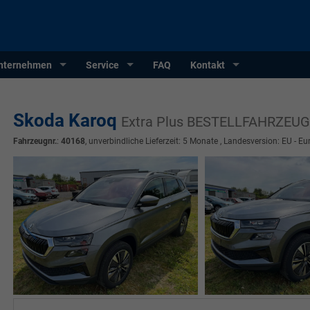
nternehmen
Service
FAQ
Kontakt
Skoda Karoq
Extra Plus BESTELLFAHRZEUG
Fahrzeugnr.
:
40168
, unverbindliche Lieferzeit:
5 Monate
, Landesversion: EU - Eu