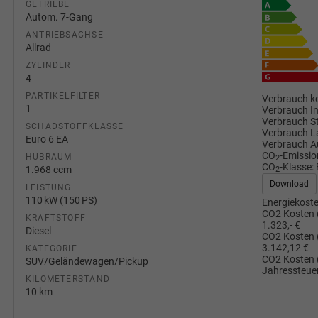
GETRIEBE
Autom. 7-Gang
ANTRIEBSACHSE
Allrad
ZYLINDER
4
PARTIKELFILTER
Verbrauch ko
1
Verbrauch I
Verbrauch S
SCHADSTOFFKLASSE
Verbrauch L
Euro 6 EA
Verbrauch A
CO
-Emissio
HUBRAUM
2
CO
-Klasse:
1.968 ccm
2
Download
LEISTUNG
110 kW (150 PS)
Energiekoste
CO2 Kosten 
KRAFTSTOFF
1.323,- €
Diesel
CO2 Kosten 
3.142,12 €
KATEGORIE
CO2 Kosten 
SUV/Geländewagen/Pickup
Jahressteuer
KILOMETERSTAND
10 km