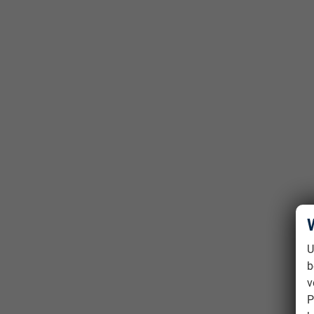
U
b
v
P