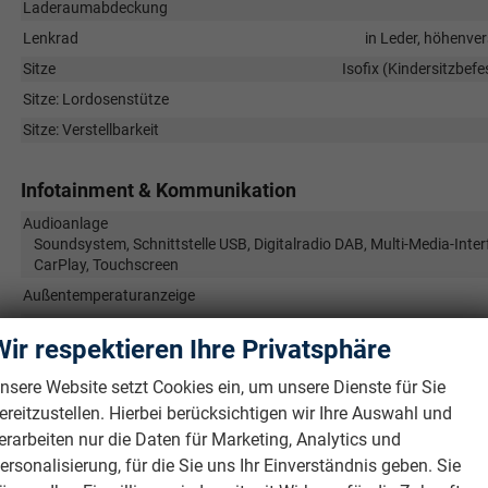
Laderaumabdeckung
Lenkrad
in Leder, höhenver
Sitze
Isofix (Kindersitzbefe
Sitze: Lordosenstütze
Sitze: Verstellbarkeit
Infotainment & Kommunikation
Audioanlage
Soundsystem, Schnittstelle USB, Digitalradio DAB, Multi-Media-Inter
CarPlay, Touchscreen
Außentemperaturanzeige
Bordcomputer
Wir respektieren Ihre Privatsphäre
Telefon
nsere Website setzt Cookies ein, um unsere Dienste für Sie
Uhr & Drehzahlmesser
ereitzustellen. Hierbei berücksichtigen wir Ihre Auswahl und
Volldigitales Kombiinstrument (Virtual Cockpit)
erarbeiten nur die Daten für Marketing, Analytics und
ersonalisierung, für die Sie uns Ihr Einverständnis geben. Sie
Sicherheit & Assistenz