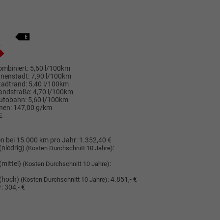
mbiniert:
5,60 l/100km
nnenstadt:
7,90 l/100km
tadtrand:
5,40 l/100km
andstraße:
4,70 l/100km
utobahn:
5,60 l/100km
nen:
147,00 g/km
E
n bei 15.000 km pro Jahr:
1.352,40 €
(niedrig)
:
(Kosten Durchschnitt 10 Jahre)
(mittel)
:
(Kosten Durchschnitt 10 Jahre)
(hoch)
:
4.851,- €
(Kosten Durchschnitt 10 Jahre)
:
304,- €