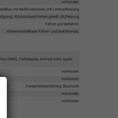
vorhanden
stellbar, mit Multifunktionen, mit Lenkradheizung
stigung), Rücksitzbank hinten geteilt, Sitzheizung
Fahrer und Beifahrer
Höhenverstellbarer Fahrer- und Beifahrersitz
face (MMI), Farbdisplay, Android Auto, Apple
vorhanden
vorhanden
Freisprecheinrichtung, Bluetooth
vorhanden
vorhanden