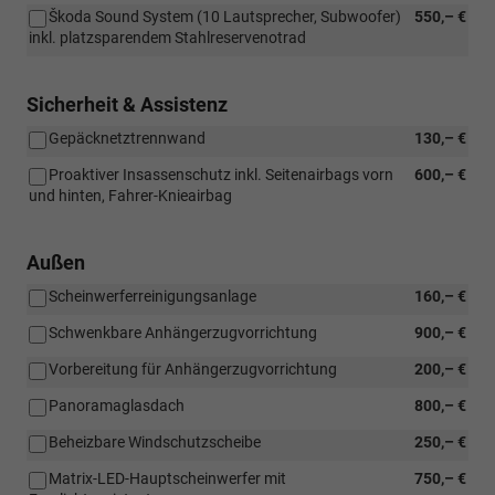
Škoda Sound System (10 Lautsprecher, Subwoofer)
550,– €
inkl. platzsparendem Stahlreservenotrad
Sicherheit & Assistenz
Gepäcknetztrennwand
130,– €
Proaktiver Insassenschutz inkl. Seitenairbags vorn
600,– €
und hinten, Fahrer-Knieairbag
Außen
Scheinwerferreinigungsanlage
160,– €
Schwenkbare Anhängerzugvorrichtung
900,– €
Vorbereitung für Anhängerzugvorrichtung
200,– €
Panoramaglasdach
800,– €
Beheizbare Windschutzscheibe
250,– €
Matrix-LED-Hauptscheinwerfer mit
750,– €