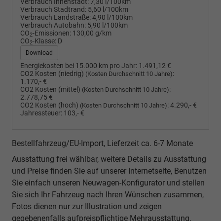
Verbrauch Innenstadt:
7,30 l/100km
Verbrauch Stadtrand:
5,60 l/100km
Verbrauch Landstraße:
4,90 l/100km
Verbrauch Autobahn:
5,90 l/100km
CO
-Emissionen:
130,00 g/km
2
CO
-Klasse:
D
2
Download
Energiekosten bei 15.000 km pro Jahr:
1.491,12 €
CO2 Kosten (niedrig)
:
(Kosten Durchschnitt 10 Jahre)
1.170,- €
CO2 Kosten (mittel)
:
(Kosten Durchschnitt 10 Jahre)
2.778,75 €
CO2 Kosten (hoch)
:
4.290,- €
(Kosten Durchschnitt 10 Jahre)
Jahressteuer:
103,- €
Bestellfahrzeug/EU-Import, Lieferzeit ca. 6-7 Monate
Ausstattung frei wählbar, weitere Details zu Ausstattung
und Preise finden Sie auf unserer Internetseite, Benutzen
Sie einfach unseren Neuwagen-Konfigurator und stellen
Sie sich Ihr Fahrzeug nach Ihren Wünschen zusammen,
Fotos dienen nur zur Illustration und zeigen
gegebenenfalls aufpreispflichtige Mehrausstattung.