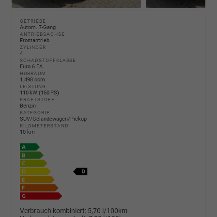
GETRIEBE
Autom. 7-Gang
ANTRIEBSACHSE
Frontantrieb
ZYLINDER
4
SCHADSTOFFKLASSE
Euro 6 EA
HUBRAUM
1.498 ccm
LEISTUNG
110 kW (150 PS)
KRAFTSTOFF
Benzin
KATEGORIE
SUV/Geländewagen/Pickup
KILOMETERSTAND
10 km
Verbrauch kombiniert:
5,70 l/100km