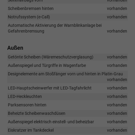
Scheibenbremsen hinten
vorhanden
Notrufssystem (e-Call)
vorhanden
Automatische Aktivierung der Warnblinkanlage bei
Gefahrenbremsung
vorhanden
Außen
Getönte Scheiben (Wäremeschutzverglasung)
vorhanden
Außenspiegel und Türgriffe in Wagenfarbe
vorhanden
Designelemente am Stoßfänger vorn und hinten in Platin-Grau
vorhanden
LED-Hauptscheinwerfer mit LED-Tagfahrlicht
vorhanden
LED-Heckleuchten
vorhanden
Parksensoren hinten
vorhanden
Beheizte Scheibenwaschdüsen
vorhanden
Außenspiegel elektrisch einstell- und beheizbar
vorhanden
Eiskratzer im Tankdeckel
vorhanden