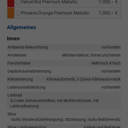
Velvet-Rot Premium Metallic
1.000,– €
Phoenix-Orange Premium Metallic
1.000,– €
Allgemeines
Innen
Ambiente-Beleuchtung
vorhanden
Armlehnen
Mittelarmlehne, Vorne und hinten
Fensterheber
elektrisch 4-fach
Gepäckraumabtrennung
vorhanden
Klimatisierung
Klimaautomatik, 2-Zonen-Klimaautomatik
Laderaumabdeckung
vorhanden
Lenkrad
in Leder, höhenverstellbar, mit Multifunktionen, mit
Lenkradheizung
Sitze
Isofix (Kindersitzbefestigung), Sitzheizung, Isofix Beifahrersitz
Sitze: Lordosenstütze
Fahrer und Beifahrer