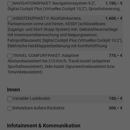
NAVIGATIONSPAKET: Navigationssystem 9,2",
1.150,– €
Digital Cockpit Plus (Virtuelles Cockpit 10,2"), Sprachsteuerung,
ASSISTENZPAKET II: Rückfahrkamera,
1.600,– €
Parksensoren vorne und hinten, KESSY (schlüsselloses
Zugangs- und Start-Stopp-System) inkl. Diebstahlwarnanlage
mit Innenraumüberwachung und Neigungssensor,
Fahrprofilauswahl, Digital Cockpit Plus (Virtuelles Cockpit 10,2"),
Elektrische Heckklappenbedienung mit Komfortöffnung
TRAVEL-COMFORT-PAKET: Adaptiver
775,– €
Abstandsassistent bis 210 Km/h, Travel Assist (adaptiver
Spurhalteassistent), Side-Assist (Spurwechselassistent bzw.
Totwinkelassistent)
Innen
Variabler Ladeboden
150,– €
Beheizbare äußere Rücksitze
200,– €
Infotainment & Kommunikation