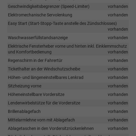
Geschwindigkeitsbegrenzer (Speed-Limiter)
vorhanden
Elektromechanische Servolenkung
vorhanden
Easy Start (Start-Stopp-Taste anstelle des Zündschlosses)
vorhanden
Waschwasserfüllstandsanzeige
vorhanden
Elektrische Fensterheber vorne und hinten inkl. Einklemmschutz
und Komfortbedienung
vorhanden
Regenschirm in der Fahrertür
vorhanden
Tickethalter an der Windschutzscheibe
vorhanden
Höhen- und längeneinstellbares Lenkrad
vorhanden
Sitzheizung vorne
vorhanden
Höheneinstellbare Vordersitze
vorhanden
Lendenwirbelstütze für die Vordersitze
vorhanden
Brillenablagefach
vorhanden
Mittelarmlehne vorn mit Ablagefach
vorhanden
Ablagetaschen in den Vordersitzrückenlehnen
vorhanden