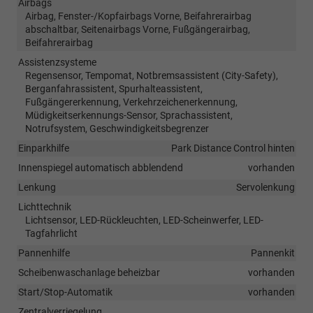
Airbags
Airbag, Fenster-/Kopfairbags Vorne, Beifahrerairbag
abschaltbar, Seitenairbags Vorne, Fußgängerairbag,
Beifahrerairbag
Assistenzsysteme
Regensensor, Tempomat, Notbremsassistent (City-Safety),
Berganfahrassistent, Spurhalteassistent,
Fußgängererkennung, Verkehrzeichenerkennung,
Müdigkeitserkennungs-Sensor, Sprachassistent,
Notrufsystem, Geschwindigkeitsbegrenzer
Einparkhilfe
Park Distance Control hinten
Innenspiegel automatisch abblendend
vorhanden
Lenkung
Servolenkung
Lichttechnik
Lichtsensor, LED-Rückleuchten, LED-Scheinwerfer, LED-
Tagfahrlicht
Pannenhilfe
Pannenkit
Scheibenwaschanlage beheizbar
vorhanden
Start/Stop-Automatik
vorhanden
Zentralverriegelung