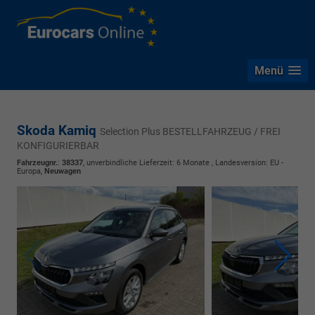
Menü
Skoda Kamiq
Selection Plus BESTELLFAHRZEUG / FREI
KONFIGURIERBAR
Fahrzeugnr.
:
38337
, unverbindliche Lieferzeit:
6 Monate
, Landesversion: EU -
Europa,
Neuwagen