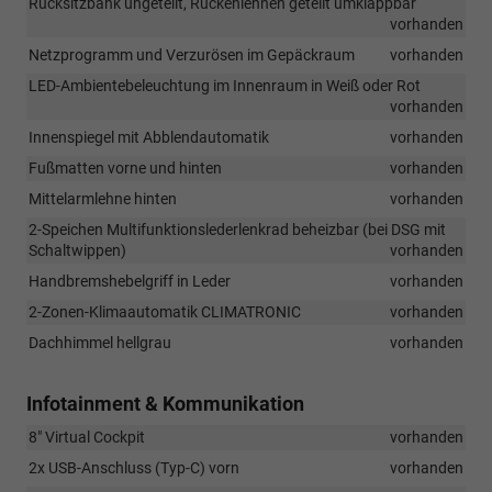
Rücksitzbank ungeteilt, Rückenlehnen geteilt umklappbar
vorhanden
Netzprogramm und Verzurösen im Gepäckraum
vorhanden
LED-Ambientebeleuchtung im Innenraum in Weiß oder Rot
vorhanden
Innenspiegel mit Abblendautomatik
vorhanden
Fußmatten vorne und hinten
vorhanden
Mittelarmlehne hinten
vorhanden
2-Speichen Multifunktionslederlenkrad beheizbar (bei DSG mit
Schaltwippen)
vorhanden
Handbremshebelgriff in Leder
vorhanden
2-Zonen-Klimaautomatik CLIMATRONIC
vorhanden
Dachhimmel hellgrau
vorhanden
Infotainment & Kommunikation
8" Virtual Cockpit
vorhanden
2x USB-Anschluss (Typ-C) vorn
vorhanden