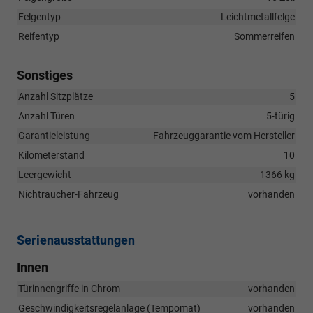
Felgentyp
Leichtmetallfelge
Reifentyp
Sommerreifen
Sonstiges
Anzahl Sitzplätze
5
Anzahl Türen
5-türig
Garantieleistung
Fahrzeuggarantie vom Hersteller
Kilometerstand
10
Leergewicht
1366 kg
Nichtraucher-Fahrzeug
vorhanden
Serienausstattungen
Innen
Türinnengriffe in Chrom
vorhanden
Geschwindigkeitsregelanlage (Tempomat)
vorhanden