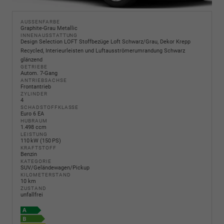
AUSSENFARBE
Graphite-Grau Metallic
INNENAUSSTATTUNG
Design Selection LOFT Stoffbezüge Loft Schwarz/Grau, Dekor Krepp
Recycled, Interieurleisten und Luftausströmerumrandung Schwarz
glänzend
GETRIEBE
Autom. 7-Gang
ANTRIEBSACHSE
Frontantrieb
ZYLINDER
4
SCHADSTOFFKLASSE
Euro 6 EA
HUBRAUM
1.498 ccm
LEISTUNG
110 kW (150 PS)
KRAFTSTOFF
Benzin
KATEGORIE
SUV/Geländewagen/Pickup
KILOMETERSTAND
10 km
ZUSTAND
unfallfrei