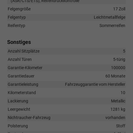
(ASR/CTS/ETS), Reifendruckkontrolle
Felgengröße
17 Zoll
Felgentyp
Leichtmetallfelge
Reifentyp
Sommerreifen
Sonstiges
Anzahl Sitzplätze
5
Anzahl Türen
5-türig
Garantie-Kilometer
100000
Garantiedauer
60 Monate
Garantieleistung
Fahrzeuggarantie vom Hersteller
Kilometerstand
10
Lackierung
Metallic
Leergewicht
1281 kg
Nichtraucher-Fahrzeug
vorhanden
Polsterung
Stoff