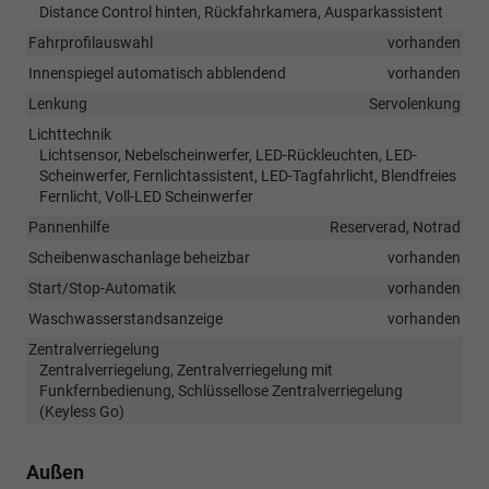
Distance Control hinten, Rückfahrkamera, Ausparkassistent
Fahrprofilauswahl
vorhanden
Innenspiegel automatisch abblendend
vorhanden
Lenkung
Servolenkung
Lichttechnik
Lichtsensor, Nebelscheinwerfer, LED-Rückleuchten, LED-
Scheinwerfer, Fernlichtassistent, LED-Tagfahrlicht, Blendfreies
Fernlicht, Voll-LED Scheinwerfer
Pannenhilfe
Reserverad, Notrad
Scheibenwaschanlage beheizbar
vorhanden
Start/Stop-Automatik
vorhanden
Waschwasserstandsanzeige
vorhanden
Zentralverriegelung
Zentralverriegelung, Zentralverriegelung mit
Funkfernbedienung, Schlüssellose Zentralverriegelung
(Keyless Go)
Außen