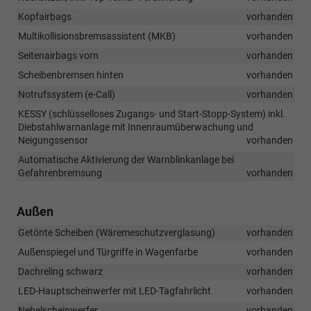
Kopfairbags
vorhanden
Multikollisionsbremsassistent (MKB)
vorhanden
Seitenairbags vorn
vorhanden
Scheibenbremsen hinten
vorhanden
Notrufssystem (e-Call)
vorhanden
KESSY (schlüsselloses Zugangs- und Start-Stopp-System) inkl.
Diebstahlwarnanlage mit Innenraumüberwachung und
Neigungssensor
vorhanden
Automatische Aktivierung der Warnblinkanlage bei
Gefahrenbremsung
vorhanden
Außen
Getönte Scheiben (Wäremeschutzverglasung)
vorhanden
Außenspiegel und Türgriffe in Wagenfarbe
vorhanden
Dachreling schwarz
vorhanden
LED-Hauptscheinwerfer mit LED-Tagfahrlicht
vorhanden
Nebelscheinwerfer
vorhanden