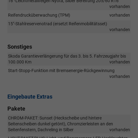
16"-Leichtmetallfelgen Nyota, Silber Bereifung 205/60 R16
vorhanden
Reifendrucküberwachung (TPM)
vorhanden
15"-Stahlreservenotrad (ersetzt Reifenmobilitätsset)
vorhanden
Sonstiges
Skoda Garantieverlängerung für das 3. bis 5. Fahrzeugjahr bis
100.000 Km
vorhanden
Start-Stopp-Funktion mit Bremsenergie-Rückgewinnung
vorhanden
Eingebaute Extras
Pakete
CHROM-PAKET: Sunset (Heckscheibe und hintere
Seitenscheiben dunkel getönt), Chromzierleisten an den
Seitenfenstern, Dachreling in Silber
vorhanden