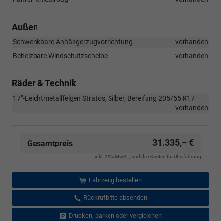
Außen
Schwenkbare Anhängerzugvorrichtung
vorhanden
Beheizbare Windschutzscheibe
vorhanden
Räder & Technik
17"-Leichtmetallfelgen Stratos, Silber, Bereifung 205/55 R17
vorhanden
31.335,– €
Gesamtpreis
inkl. 19% MwSt., und den Kosten für Überführung
Fahrzeug bestellen
Rückrufbitte absenden
Drucken, parken oder vergleichen