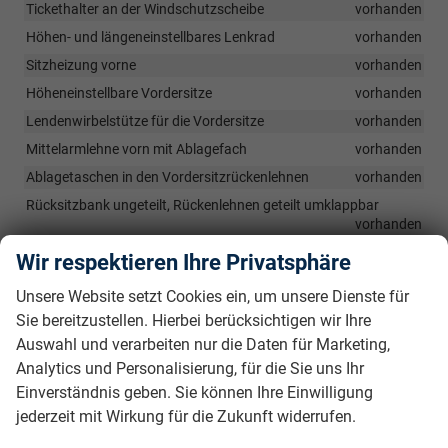
Tickethalter an der Windschutzscheibe
vorhanden
Höhen- und längeneinstellbares Lenkrad
vorhanden
Sitzheizung vorne
vorhanden
Höheneinstellbare Vordersitze
vorhanden
Lendenwirbelstütze für die Vordersitze
vorhanden
Mittelarmlehne vorn mit Ablagefach
vorhanden
Ablagetaschen in den Vordersitzrückenlehnen
vorhanden
Rücksitzbank ungeteilt, Rückenlehnen geteilt umklappbar
vorhanden
Netzprogramm und Verzurösen im Gepäckraum
vorhanden
Wir respektieren Ihre Privatsphäre
Fußmatten vorne und hinten
vorhanden
Unsere Website setzt Cookies ein, um unsere Dienste für
2-Speichen Multifunktionslederlenkrad beheizbar (bei DSG mit
Sie bereitzustellen. Hierbei berücksichtigen wir Ihre
Schaltwippen)
vorhanden
Auswahl und verarbeiten nur die Daten für Marketing,
Handbremshebelgriff in Leder
vorhanden
Analytics und Personalisierung, für die Sie uns Ihr
2-Zonen-Klimaautomatik CLIMATRONIC
vorhanden
Einverständnis geben. Sie können Ihre Einwilligung
Fahrprofilauswahl
vorhanden
jederzeit mit Wirkung für die Zukunft widerrufen.
Dachhimmel hellgrau
vorhanden