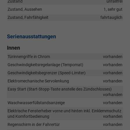
Zustand
unfallfrei
Zustand, Aussehen
1, sehr gut
Zustand, Fahrfähigkeit
fahrtauglich
Serienausstattungen
Innen
Türinnengriffe in Chrom
vorhanden
Geschwindigkeitsregelanlage (Tempomat)
vorhanden
Geschwindigkeitsbegrenzer (Speed-Limiter)
vorhanden
Elektromechanische Servolenkung
vorhanden
Easy Start (Start-Stopp-Taste anstelle des Zündschlosses)
vorhanden
Waschwasserfüllstandsanzeige
vorhanden
Elektrische Fensterheber vorne und hinten inkl. Einklemmschutz
und Komfortbedienung
vorhanden
Regenschirm in der Fahrertür
vorhanden