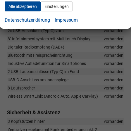
Alle akzeptieren
Einstellungen
Infotainment & Kommunikation
Datenschutzerklärung
Impressum
8" Virtual Cockpit
vorhanden
2x USB-Anschluss (Typ-C) vorn
vorhanden
8" Infotainmentsystem mit Multitouch-Display
vorhanden
Digitaler Radioempfang (DAB+)
vorhanden
Bluetooth mit Freisprecheinrichtung
vorhanden
Induktive Aufladefunktion für Smartphones
vorhanden
2 USB-Ladeanschlüsse (Typ-C) im Fond
vorhanden
USB-C-Anschluss am Innenspiegel
vorhanden
8 Lautsprecher
vorhanden
Wireless SmartLink: (Android Auto, Apple CarPlay)
vorhanden
Sicherheit & Assistenz
3 Kopfstützen hinten
vorhanden
Zentralverriegelung mit Funkfernbedienung inkl. 2