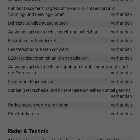
Fahrlichtassistent: Tag/Nacht Sensor (Lichtsensor) inkl.
"Coming- und Leaving-Home"
vorhanden
Beheizte Scheibenwaschdüsen
vorhanden
Außenspiegel elektrisch einstell- und beheizbar
vorhanden
Eiskratzer im Tankdeckel
vorhanden
Fensterschachtleisten schwarz
vorhanden
LED-Heckleuchten mit animierten Blinkern
vorhanden
Außenspiegel elektrisch anklappbar mit Abblendautomatik auf
der Fahrerseite
vorhanden
Licht- und Regensensor
vorhanden
Sunset (Heckscheibe und hintere Seitenscheiben dunkel getönt)
vorhanden
Parksensoren vorne und hinten
vorhanden
Rückfahrkamera
vorhanden
Räder & Technik