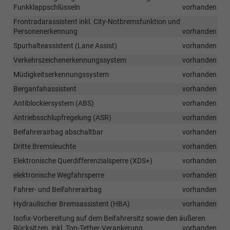
Funkklappschlüsseln
vorhanden
Frontradarassistent inkl. City-Notbremsfunktion und
Personenerkennung
vorhanden
Spurhalteassistent (Lane Assist)
vorhanden
Verkehrszeichenerkennungssystem
vorhanden
Müdigkeitserkennungssystem
vorhanden
Berganfahassistent
vorhanden
Antiblockiersystem (ABS)
vorhanden
Antriebsschlupfregelung (ASR)
vorhanden
Beifahrerairbag abschaltbar
vorhanden
Dritte Bremsleuchte
vorhanden
Elektronische Querdifferenzialsperre (XDS+)
vorhanden
elektronische Wegfahrsperre
vorhanden
Fahrer- und Beifahrerairbag
vorhanden
Hydraulischer Bremsassistent (HBA)
vorhanden
Isofix-Vorbereitung auf dem Beifahrersitz sowie den äußeren
Rücksitzen, inkl. Top-Tether-Verankerung
vorhanden