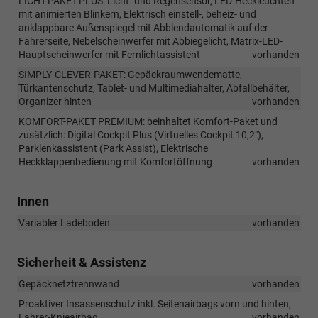
LICHT-PAKET-PLUS: Licht- und Regensensor, LED-Heckleuchten
mit animierten Blinkern, Elektrisch einstell-, beheiz- und
anklappbare Außenspiegel mit Abblendautomatik auf der
Fahrerseite, Nebelscheinwerfer mit Abbiegelicht, Matrix-LED-
Hauptscheinwerfer mit Fernlichtassistent
vorhanden
SIMPLY-CLEVER-PAKET: Gepäckraumwendematte,
Türkantenschutz, Tablet- und Multimediahalter, Abfallbehälter,
Organizer hinten
vorhanden
KOMFORT-PAKET PREMIUM: beinhaltet Komfort-Paket und
zusätzlich: Digital Cockpit Plus (Virtuelles Cockpit 10,2"),
Parklenkassistent (Park Assist), Elektrische
Heckklappenbedienung mit Komfortöffnung
vorhanden
Innen
Variabler Ladeboden
vorhanden
Sicherheit & Assistenz
Gepäcknetztrennwand
vorhanden
Proaktiver Insassenschutz inkl. Seitenairbags vorn und hinten,
Fahrer-Knieairbag
vorhanden